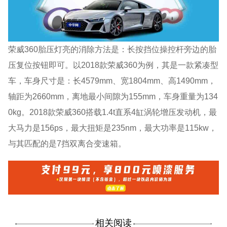
荣威360胎压灯亮的消除方法是：长按挡位操控杆旁边的胎
压复位按钮即可。以2018款荣威360为例，其是一款紧凑型
车，车身尺寸是：长4579mm、宽1804mm、高1490mm，
轴距为2660mm，离地最小间隙为155mm，车身重量为134
0kg。2018款荣威360搭载1.4t直系4缸涡轮增压发动机，最
大马力是156ps，最大扭矩是235nm，最大功率是115kw，
与其匹配的是7挡双离合变速箱。
相关阅读