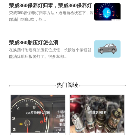
荣威360保养灯归零，荣威360保养灯
怎么消除
荣威360者保养灯归零方法：通电自检状态下，深
踩油门到底3次，然...
荣威360胎压灯怎么消
在换挡杆附近有胎压复位按钮，长按这个按钮就
能消除胎压报警灯了。很多车都...
热门阅读