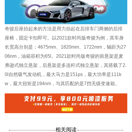
奇骏后座抬起来的方法是用力抬起在后排车门两侧的后排
座椅，固定卡扣即可。以2021款时尚版奇骏为例，其车身
长宽高分别是：4675mm、1820mm、1722mm，轴距为27
06nm，油箱容积为65l。2021款时尚版奇骏的前悬架是麦
弗逊式独立悬架，后悬架是多连杆式独立悬架，其搭载了2.
0l自然吸气发动机，最大马力是151ps，最大功率是111k
w，最大扭矩是194nm，与其匹配的是7挡无级变速箱。
相关阅读