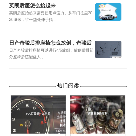
英朗后座怎么抬起来
英朗后座抬起来需要使用点蛮力。从车门往里20-
30厘米，往坐垫处伸手指...
日产奇骏后排座椅怎么放倒，奇骏后
座放倒方法
日产奇骏后排座椅可以进行4/6放倒，放倒后排部
分座椅后还能坐人，...
热门阅读