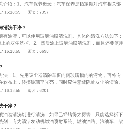
关介绍：1、汽车保养概念：汽车保养是指定期对汽车相关部
、补给、润滑、调整或更换某些零件的预防性工作，又称汽车
 16:18:55
阅读：7357
养：日常保养即日常维护，是出车前、行车中、收车后的作
执行，作业中心内容是清洁、补给和安全检视，是保持车辆正
何清洗干净？
性、必须的工作。归纳起来就是：清洁、紧固、检查、补充。
璃有油渍，可以使用玻璃油膜清洗剂。具体的清洗方法如下：
璃上的灰尘洗掉。2、然后涂上玻璃油膜清洗剂，而且还要使用
的同时用清水冲洗。3、冲洗干净后，再用干净柔软的抹布抹
 16:18:55
阅读：6698
报纸将玻璃擦拭一遍。使用报纸擦拭不仅可以擦掉留在汽车玻
还能擦拭掉抹布留下痕迹。5、如果用过玻璃油膜清除剂还不
？
去专业洗车处做玻璃抛光即可清除。
方法：1、先用吸尘器清除车窗内侧玻璃槽内的污物，再将专
在软布上，轻擦玻璃至光亮，同时应注意缝隙处灰尘的清除。
剂，待干后擦净。2、可以用牙膏清洗，牙膏的去污垢能力很
 16:18:55
阅读：6201
有抛光效果，对玻璃的效果很明显。汽车玻璃上的脏垢，若是
仅很难擦干净，而且在擦拭的过程中，还很容易产生划痕。可
洗干净？
璃打湿，然后用牙膏来清洁上面的脏垢，牙膏能很好的融化脏
喷油嘴清洗剂进行清洗，如果已经堵得太厉害，只能选择拆下
拭，冲洗干净即可。
洗剂：专为清洁发动机燃油喷射系统、燃油油路、汽油车、柴
一种清洗剂。喷油嘴的清洗方法：1、配合燃油系统清洗设备