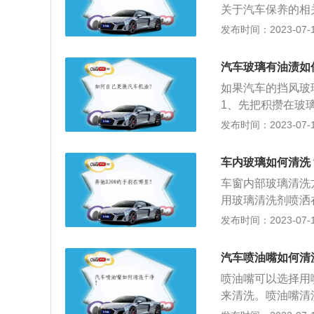
关于汽车保养的相
分进行检查、清洁
发布时间：2023-07-17
维护。2、日常保
业，由驾驶员负责
汽车玻璃有油渍如
常工作状况的经常
如果汽车的挡风玻
1、先把积攒在玻
专用的刷子，在刷
发布时间：2023-07-17
干。4、最后再用
璃上的水迹，而且
车内玻璃如何清洗
能清除干净，需要
车窗内部玻璃清洗
用玻璃清洗剂喷洒
均匀喷洒玻璃防雾
发布时间：2023-07-17
强，能去油膜，还
用毛巾擦的话，不
汽车喷油嘴如何清
以先用水将车窗玻
喷油嘴可以选择用
垢，轻轻用海绵擦
来清洗。喷油嘴清
油车油嘴而设计的