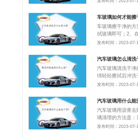
发布时间：2023-07-17
进行清洗；2、直接
万公里清洗一次。
车玻璃如何才能擦
门、活塞环、燃烧
车玻璃擦干净的方
2、提高汽油的性
拭玻璃即可；2、
加速性能恢复动力
的同时，还可以防
发布时间：2023-07-17
行顺畅；5、改善
擦拭。车玻璃的作
车上人员人身安全
汽车玻璃怎么清洗
时更换；2、保持
汽车玻璃清洗干净
绵轻轻擦拭后冲洗
柔软不掉絮的布擦
发布时间：2023-07-17
玻璃清洗不干净的
裂后的微粒洒落在
汽车玻璃用什么能
上形成凹凸不平的
汽车玻璃用沥青去
璃清理的方法是：
擦拭汽车玻璃上斑
发布时间：2023-07-17
上的油污；4、用