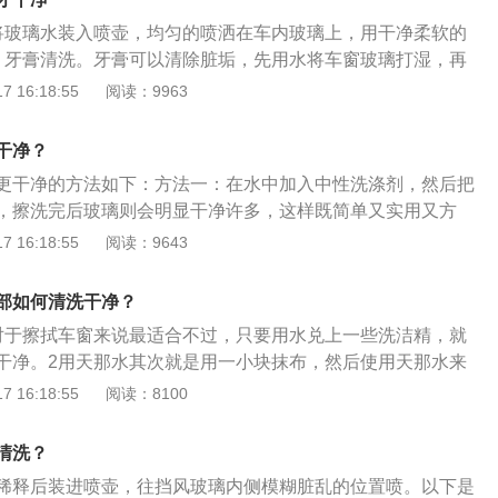
毕后最好不要立即开走，仔细检查和擦拭之后再将车辆驶出清
以用大刷子刷，然后边边角角就换小刷子来刷洗；4、刷洗的
将玻璃水装入喷壶，均匀的喷洒在车内玻璃上，用干净柔软的
身未干透时，机盖缝隙、玻璃胶条等处很容易沾附灰尘。很多
一个方向顺时针刷洗，不要随便地乱刷。随便地乱刷不仅刷不
、牙膏清洗。牙膏可以清除脏垢，先用水将车窗玻璃打湿，再
洗车，首先应该选择无风清凉处清洗爱车，不要让爱车暴露在
玻璃刷坏，这样是得不偿失的；5、刷洗完一遍之后用清水冲
，最后轻轻地用海绵擦拭并冲洗。3、报纸擦拭。在玻璃上喷
 16:18:55
阅读：9963
再次应该注意选择正确的洗车工具，洗车前检查洗车工具是否
洗的时候从上往下冲洗，这样就能够有效地把油污全部冲洗干
旧的报纸来回擦拭。4、清洗剂清洗。先用清水冲洗，再用专
握必要在洗车技巧，洗车开始时先用清水冲洗爱车车体在沙
后看一下清洗干净了没有。如果没有清洗干净就按照上述步骤
璃，用海绵擦拭。5、酒精擦拭。可以先用湿布擦洗，再用湿
结束后应该将爱车擦拭干净，擦拭用的毛巾应该同洗车毛巾区
干净？
璃。如果清洗干净了就用干抹布把停留在车玻璃上面的水擦干
用力一点进行擦洗。6、油膜清洁剂清洗。购买官方专业的油
面的油污就清洗干净了。
更干净的方法如下：方法一：在水中加入中性洗涤剂，然后把
部分进行喷涂擦拭。7、涂粉笔灰或石膏粉。可以在玻璃上涂
，擦洗完后玻璃则会明显干净许多，这样既简单又实用又方
等干了之后再将玻璃擦干净。8、蘸啤酒擦拭。用毛巾蘸取啤
水里放入少许的洗涤剂加入白醋，擦拭车玻璃，这样既可以擦
 16:18:55
阅读：9643
以将玻璃上的污垢擦干净。9、喷防雾清洁剂。车窗玻璃清洗
雾。方法三：使用氨水擦拭，只需在水中加入少量的氨水即
洁剂，用干抹布擦干，可以在玻璃表面形成一层薄膜。平常要
玻璃变亮。方法四：在车璃玻上均匀的喷防雾清洁剂，最后用
行清洁，这样可以有效减少油膜的产生，减少油膜对行车带来
部如何清洗干净？
再用高压洗车水枪冲洗一遍即可干净透亮。
风挡玻璃表面模糊，要及时用玻璃水清洗，先喷足够的玻璃
对于擦拭车窗来说最适合不过，只要用水兑上一些洗洁精，就
，避免干刷。
干净。2用天那水其次就是用一小块抹布，然后使用天那水来
用清洗剂最后就是买专门清洁玻璃的清洗剂。按照清洗剂的说
 16:18:55
阅读：8100
玻璃内侧。
清洗？
稀释后装进喷壶，往挡风玻璃内侧模糊脏乱的位置喷。以下是