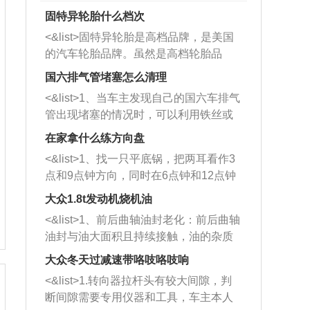
固特异轮胎什么档次
<&list>固特异轮胎是高档品牌，是美国
的汽车轮胎品牌。虽然是高档轮胎品
牌，但是中高低端的轮胎都有生产，这
国六排气管堵塞怎么清理
也是为了更好的开拓市场。
<&list>1、当车主发现自己的国六车排气
管出现堵塞的情况时，可以利用铁丝或
者是细棍，直接将杂物给取出来，如果
在家拿什么练方向盘
堵塞情况比较严重，也可以采取应急措
<&list>1、找一只平底锅，把两耳看作3
施。 <&list>2、直接利用木棍将所有的
点和9点钟方向，同时在6点钟和12点钟
杂物推到排气管里面的位置处，然后将
方向做一个标记。 <&list>2、双手握住
三元催化器拆解开，就可以将堵塞的东
大众1.8t发动机烧机油
平底锅两耳，然后往左打半圈、一圈、
西取出来。但如果是因为积碳过多引起
<&list>1、前后曲轴油封老化：前后曲轴
一圈半的练习，往右同样也要打相同的
的堵塞，就需要将三元催化器泡在草酸
油封与油大面积且持续接触，油的杂质
圈数。 <&list>3、最后强调要反复练
中进行清洗。 <&list>3、也可以利用清
和发动机内持续温度变化使其密封效果
习，这样就可以形成肌肉记忆，在真实
大众冬天过减速带咯吱咯吱响
洗剂对堵塞的情况得到解决，将清洗剂
逐渐减弱，导致渗油或漏油。<&list>2、
驾驶车辆时，不需要记忆也能打好方
放在燃油箱中，与燃油混合后，车辆启
<&list>1.转向器拉杆头有较大间隙，判
活塞间隙过大：积碳会使活塞环与缸体
向。
动时，就可以和汽油一起进入到燃烧
断间隙需要专用仪器和工具，车主本人
的间隙扩大，导致机油流入燃烧室中，