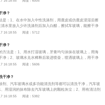
 16:18:55
阅读：6005
加到燃油箱内，每瓶可添加60L—80L燃油。建议每行车1—2
喷油嘴清洗剂的功能具体如下：1、快速清除喷油嘴、进气
干净？
室等部位的胶质和积炭，恢复引擎马力并能节省汽油损耗；
法是：1、在水中加入中性洗涤剂，用鹿皮或仿鹿皮浸湿后擦
能，降低燃油消耗；3、排除爬坡无力、加速发滞的故障，提高
在清水里放入少许洗涤剂后加入白醋，擦拭车玻璃，能擦干净
；4、排除怠速不稳、车辆发抖、中途熄火的故障，使车辆运
雾；3、使用氨水擦拭；4、在汽车玻璃上涂点牙膏，再用清水
 16:18:55
阅读：5712
冷启动性能；6、降低噪音，减少尾气排放。
用：1、遮风挡雨，隔音降噪；2、降低风阻和导流；3、保护
。车玻璃的保养方法是：1、使用专用或合适的雨刮片，并及
干净？
前挡清洁；3、使用汽车专用的玻璃水。
的方法是：1、用水打湿玻璃，牙膏均匀涂抹在玻璃上，用海
干净；2、玻璃水兑水稀释后装进喷壶，喷洒玻璃上，用干净
拭干净；3、玻璃喷洒少许水，用废旧的报纸来回擦拭。汽车
 16:18:55
阅读：5606
原因是：1、车停在中央空调凉水塔的下风头，凉水塔将水撕
玻璃上形成小白点较难清除；2、昆虫分泌的粘液粘在车玻璃
洗干净？
面难以刷掉。
除剂、汽车玻璃水或多功能清洗剂等都可以清洗干净，汽车玻
1、用湿润的抹布除去汽车玻璃上的颗粒灰尘；2、用有清洁剂
点污渍；3、在水里加入氨水，使用抹布蘸取后清理汽车玻璃
 16:18:55
阅读：5382
酒精清理汽车玻璃锈，汽车玻璃清理时不能用腐蚀性大的清洁