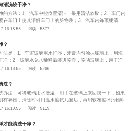
玻璃，影响视线；5、用报纸擦掉留在汽车玻璃上的水迹和擦
何清洗较干净？
。
净的方法：1、汽车中控位置清洁：采用清洁软胶；2、车门内
喷在车门上使其溶解车门上的脏物质；3、汽车内饰顶棚清
汽车内饰顶棚，用毛刷檫；4、方向盘清洁：在泡沫毛巾上适
 16:18:55
阅读：5377
泡沫毛巾将方向盘上的污渍擦除；5、皮质座椅清洁：在泡沫
洁剂，用泡沫毛巾将车座位上的污渍擦除；6、车内灰尘垃圾
净？
机将角落或者缝隙里面的垃圾碎屑吸走，将鞋子带上来的细沙
方法是：1、车窗玻璃用水打湿，牙膏均匀涂抹玻璃上，用海
干净；2、玻璃水兑水稀释后装进喷壶，喷洒玻璃上，用干净
拭干净；3、玻璃喷洒少许水，用废旧的报纸来回擦拭。汽车
 16:18:55
阅读：5266
因是：1、车停在中央空调凉水塔的下风头，凉水塔将水撕裂
璃上形成小白点较难清除；2、昆虫分泌的粘液粘在车玻璃上
清洗？
难以刷掉。
洗办法：可将玻璃用水浸湿，用手在玻璃上来回摸一下，如果
明有异物，清除时可用温水擦拭几遍后，再用软布擦掉污物即
还有可能是由于雨刷器用的时间太久了，可以将雨刷器上面的
 16:18:55
阅读：5119
刷器又称为刮水器、水拨、雨刮器或挡风玻璃雨刷，是用来刷
风玻璃上的雨点及灰尘的设备，以改善驾驶人的能见度，增加
样才能清洗干净？
用雨刷器需要与玻璃水配合使用。