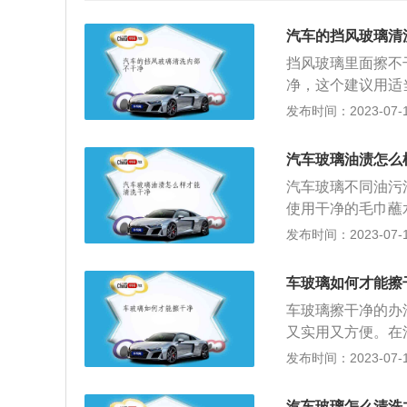
汽车的挡风玻璃清
挡风玻璃里面擦不
净，这个建议用适
上，之后进行擦拭
发布时间：2023-07-17
面。比如不用在挡
了。擦的时候毛巾
汽车玻璃油渍怎么
干干净净。对着挡
汽车玻璃不同油污
用一些旧衣服或者
使用干净的毛巾蘸
膏可以擦玻璃，确
顽固的油膜，可以
发布时间：2023-07-17
巾来擦玻璃，会越
带有去除油污的功
具有较好的吸水性
车玻璃如何才能擦
污会比普通毛巾效
车玻璃擦干净的办
具体清方法：1、
又实用又方便。在
擦拭，这样容易把
干净，还可以防雾
发布时间：2023-07-17
的油污；2、先在
以让车玻璃变得很
玻璃油污清洗剂，
会有因为强光照射
污；3、大概清洗
汽车玻璃怎么清洗