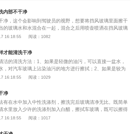
洗内部不干净
干净，这个会影响到驾驶员的视野，想要将挡风玻璃里面擦干
当的玻璃水和水混合在一起，混合之后用喷壶喷洒在挡风玻璃
就可以了。使用玻璃水擦挡风玻璃里面，有一些要注意的方
 16:18:55
阅读：1082
风玻璃上喷洒太多的玻璃水，只要保持玻璃是湿润的就可以
一定要选择干净的，吸水的，这样就可以将挡风玻璃里面擦得
样才能清洗干净
风玻璃里面喷水的时候要注意防止水溅到别的地方，可以选择
清洁的清洗方法：1、如果是轻微的油污，可以直接一盆水，
旧布遮盖在车内，这样水就不会溅到别处了。有的人说使用牙
水，对汽车玻璃上沾染油污的地方进行擦拭；2、如果是较为
实牙膏是可以去污渍的，但是不适合玻璃的。如果用牙膏、毛
在擦拭的水中添加一些家用洗碗的清洁剂，因为洗碗剂中本身
 16:18:55
阅读：1029
擦越模糊的，所以不建议用牙膏来擦挡风玻璃里面。
能，对汽车玻璃上的油污同样适用；3、使用报纸擦拭，报纸
，同时不易掉毛，其印刷材质具有吸附油墨的功效，擦玻璃去
干净
果更好，吸附油污后的脏报纸也可以直接丢掉。汽车玻璃油污
法有在水中加入中性洗涤剂，擦洗完后玻璃清净无比。既简单
车玻璃如果有油污的话，不要盲目地用手去擦拭或者用抹布去
清水里放入少许的洗涤剂加入白醋，擦拭车玻璃，既可以擦得
车玻璃擦坏。建议用比较正规的车玻璃清洗工具来清洗车玻璃
；使用氨水擦拭，只需要在水中加入少量的氨水就行，这样可
 16:18:55
阅读：1017
车玻璃上面喷一层清水，先把车玻璃稍微地打湿，然后喷上车
亮。选择一个不冷不热的天气洗车最好。因为这样的天气既不
先把有油污的地方全部喷一遍，这样清洗剂可以先溶解一下油
而给车漆带来损伤，又不用担心因为阴天而不利于残留水分的
剂在车玻璃上面停留5分钟之后就可以来说用刷子刷洗车玻璃
才干净