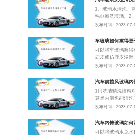
蒸发。车辆清洗完
了。刷子一开始可
1、玻璃水清洗。
洗区。这是因为车
时候，用刷子沿着
毛巾擦洗玻璃。2
车主选择自己动手
干净，还容易把车
挤上牙膏清洁脏垢
发布时间：2023-07-17
烈日下或者风口，
洗一下。用清水冲
洒少许的水，用废
清洁，同时应该掌
净。冲洗完一遍之
业的清洗剂清洗玻
子、灰尘等，洗车
车玻璃如何擦得更
再次刷新一下车玻
布蘸一点酒精稍微
分开。
净。这样车玻璃上
可以将车玻璃擦得
膜清洁剂，对油污
鹿皮或仿鹿皮浸湿
粉笔灰或石膏粉，
便。方法二：在清
发布时间：2023-07-17
酒擦拭玻璃，也可
得干净，还可以防
干净后再喷防雾清
可，这样可以使车
定期对风挡玻璃进
汽车前挡风玻璃内
干抹布擦干，然后
的影响。如果发现
1用洗洁精洗洁精
水，再打开雨刮器
算是内侧也能清洗
擦拭玻璃表面。3
发布时间：2023-07-17
明书再清洗前挡风
汽车内饰玻璃如何
可以将玻璃水兑水