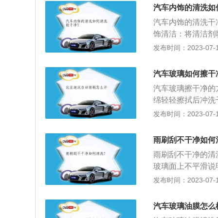
剂，防止伤害汽车
汽车内饰的清洗如
拭掉抹布留下痕迹
汽车内饰的清洗干
饰清洁：将清洁剂
洁：将清洁剂喷到
发布时间：2023-07-17
量喷洒清洁剂，用
毛巾上适量喷洒清
汽车玻璃如何擦干
清洁：用车载吸尘
汽车玻璃擦干净的
泥巴吸走。
绵轻轻擦拭后冲洗
柔软不掉絮的布擦
发布时间：2023-07-17
玻璃擦不干净的原
后的微粒洒落在玻
雨刷刮不干净如何
形成凹凸不平的面
雨刷刮不干净的清
玻璃面上不平滑说
可。雨刷刮不干净
发布时间：2023-07-17
胶条打磨一下。雨
刮除附着于车辆挡
汽车玻璃油膜怎么
行车安全，平时使