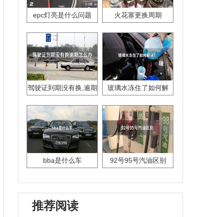
epc灯亮是什么问题
火花塞更换周期
驾驶证到期没有换,逾期
玻璃水冻住了如何解
怎么办??
决？
bba是什么车
92号95号汽油区别
推荐阅读