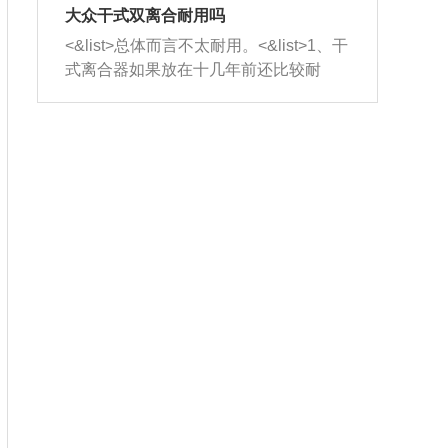
室，最后形成废气排出，就可以让三元
无法制作，需要将车辆送到修理厂或4s
造成烧机油。<&list>3、机油粘度。使用
大众干式双离合耐用吗
催化器得到清洗，排气管堵塞的情况就
店；<&list>2.车辆半轴套管防尘罩破
机油粘度过小的话，同样会有烧机油现
<&list>总体而言不太耐用。<&list>1、干
能够得到解决。
裂，破裂后会出现漏油现象，使半轴磨
象，机油粘度过小具有很好的流动性，
式离合器如果放在十几年前还比较耐
损严重，磨损的半轴容易损坏，产生异
容易窜入到气缸内，参与燃烧。<&list>
用，但是由于现在的汽车发动机动力输
响；<&list>3.稳定器的转向胶套和球头
4、机油量。机油量过多，机油压力过
出越来越高，使得干式离合器散热不足
老化，一般是使用时间过长造成的。解
大，会将部分机油压入气缸内，也会出
的缺陷也逐渐暴露出来。<&list>2、由于
决方法是更换新的质量好的转向橡胶套
现烧机油。<&list>5、机油滤清器堵塞：
干式双离合的工作环境暴露在空气中，
和球头。
会导致进气不畅，使进气压力下降，形
而离合器的散热也是通离合器罩上面的
成负压，使机油在负压的情况下吸入燃
几个小孔来进行散热。但是在行驶过程
烧室引起烧机油。<&list>6、正时齿轮或
中变速箱需要换挡，就不得不使得离合
链条磨损：正时齿轮或链条的磨损会引
器频繁工作。<&list>3、长时间的低速行
起气阀和曲轴的正时不同步。由于轮齿
驶以及过于频繁的启停，导致离合器的
或链条磨损产生的过量侧隙，使得发动
温度不断升高，而低速行驶时空气流动
机的调节无法实现：前一圈的正时和下
效率不高，无法将离合器中的热量有效
一圈可能就不一样。当气阀和活塞的运
的带走，导致离合器内部的温度不断升
动不同步时，会造成过大的机油消耗。
高，加速离合器的磨损。
解决方法：更换正时齿轮或链条。<&list
>7、内垫圈、进风口破裂：新的发动机
设计中，经常采用各种由金属和其他材