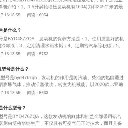
风口、后排独立控制自动空调、空气绿净系统、65寸全景天窗等
详细介绍：1、1.5升涡轮增压发动机有160马力和245牛米的最
0转每分钟时输出最大功率，能在1600到4000转每分钟时输出
 16:18:55
阅读：6054
内直喷技术，并且使用铝合金缸盖缸体。2、涡轮增压发动机
下输出最大扭矩，与这款发动机匹配的是6速手动变速箱或6速
号是什么？
、双离合变速箱的换挡速度快，传动效率高，比较适合与小排
是BYD487ZQA，发动机的保养方法是：1、使用质量好的机
配合使用。
的冷却液；3、定期清理水箱水垢；4、定期给汽车除积碳；5、
；6、保持合理的转速。比亚迪宋是一款紧凑型5门5座suv，其
 16:18:55
阅读：5752
0mm、宽1830mm、高1700mm，轴距为2660mm。比亚迪宋
增压发动机，最大功率是118kw，最大扭矩是245nm，与其匹配
机型号是什么？
箱。
机型号是byd476zqb，发动机的作用是将汽油、柴油的热能通过
后膨胀气体，推动活塞做功，转变为机械能。以2020款比亚迪
紧凑型suv，车身尺寸是：长4650mm、宽1860mm、高1700
 16:18:55
阅读：5633
mm，油箱容积为63l。2020款比亚迪宋pro前悬架是麦弗逊式
是多连杆式独立悬架，其搭载了1.5l涡轮增压发动机，最大马
是什么型号？
大功率是118kw，最大扭矩是245nm，与其匹配的是6挡手动变速
号是BYD476ZQA，这款发动机的缸体和缸盖全部采用铝合
器则由博格华纳生产，不仅具有可变气门正时技术，而且具备