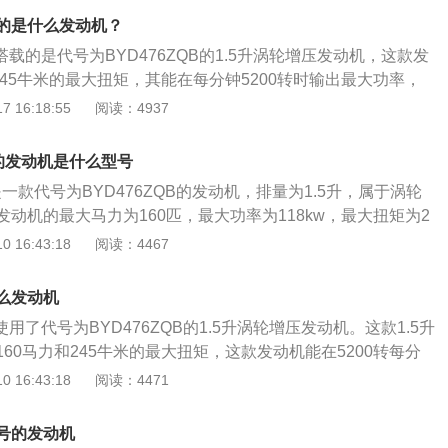
度互联，支持车辆远程控制、车况监测、位置查看、数据应
载的是什么发动机？
能。
搭载的是代号为BYD476ZQB的1.5升涡轮增压发动机，这款发
245牛米的最大扭矩，其能在每分钟5200转时输出最大功率，
到4000转时输出最大扭矩。这款发动机搭载了缸内直喷技术，并
 16:18:55
阅读：4937
盖缸体，与其匹配的是6速双离合变速箱。比亚迪宋max的长宽
、1810毫米、1680毫米，轴距是2785毫米。
的发动机是什么型号
是一款代号为BYD476ZQB的发动机，排量为1.5升，属于涡轮
动机的最大马力为160匹，最大功率为118kw，最大扭矩为2
转速为5200rpm，最大扭矩转速为1600-4000rpm。供油方式为
 16:43:18
阅读：4467
料为铝合金。关于比亚迪宋pro：比亚迪宋pro是比亚迪汽车
uv，截止到2019年9月，市面上在售的比亚迪宋pro全部为201
么发动机
98万元-11.98万元，二手价格在6万元-9万元之间。在车身尺
用了代号为BYD476ZQB的1.5升涡轮增压发动机。这款1.5升
o的长宽高为4650*1860*1700mm。在动力方面，比亚迪宋pr
60马力和245牛米的最大扭矩，这款发动机能在5200转每分
.5升的涡轮增压发动机，最大马力为160匹。在变速箱方面，
能在1600到4000转每分钟时输出最大扭矩。这款发动机搭载
 16:43:18
阅读：4471
使用的是6挡双离合变速箱。在悬架方面，比亚迪宋pro的前悬架
并且使用了铝合金缸盖缸体。与这款发动机匹配的是6速双离
架，后悬架为多连杆式独立悬架。在驱动形式方面，比亚迪宋
宋max是一款颜值比较高的mpv车型，这款车的实用性和空间
号的发动机
迪宋max的长宽高分别是4680毫米，1810毫米，1680毫