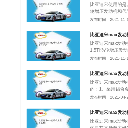
比亚迪宋使用的是其
米，轴距为278
轮增压发动机和代号
消费者的欢迎。比亚
有中国风，谁看见
发布时间：2021-11-10
比是比较高的。m
搭配的不错，车的安
行的需求。并且m
彰显了比亚迪的风
东西。随着二胎政
比亚迪宋max发
让前脸看起来更加
品牌旗下有不少m
比亚迪宋max发动
彰，搭配合理。全
可以去当地的4s
1.5TI涡轮增
一代宋搭载12.8
体等技术。外观方
发布时间：2021-11-10
尽有。新车还搭载的
立体式跃动格栅，
以，百公里十个油
分的变化在于增加
元左右就可以保养
比亚迪宋max发动
金车漆。内饰方面
比亚迪宋max发
性搪塑材质、黑色
的：1、采用铝合
典雅的黑棕配色也
进的涡轮增压缸直
发布时间：2021-04-28
高清CarPad是
参数，国V版最大功
常的空调控制、3
面，宋MAX的1.5T
比亚迪宋max发动
峰值扭矩为240Nm
比亚迪宋max发
的扶持下，动力输
的是其本身自主研发的