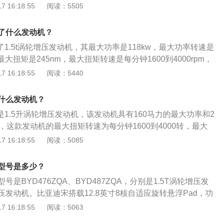
供113kw的最大功率和240nm的最大扭矩。比亚迪宋是比亚
 16:18:55
阅读：5505
型，其定位为新能源紧凑SUV，外观方面采用了X型的前脸，显
侧面，比亚迪宋采用了隐藏式的ABC柱设计，从而营造出了悬
载了什么发动机？
果。
了1.5t涡轮增压发动机，其最大功率是118kw，最大功率转速是
，最大扭矩是245nm，最大扭矩转速是每分钟1600到4000rpm，
手动变速箱，配备了麦弗逊式独立前悬架、扭力梁式非独立后
 16:18:55
阅读：5440
属于mpv，其车身尺寸是：长4710mm、宽1810mm、高168
5mm，油箱容积为60l。
的什么发动机？
是1.5升涡轮增压发动机，该发动机具有160马力的最大功率和2
，这款发动机的最大扭矩转速为每分钟1600到4000转，最大
5200转。与这款发动机匹配的是6速手动变速器或6速双离合变
 16:18:55
阅读：5085
ax是比亚迪旗下的一辆mpv汽车，有六座版汽车和七座版汽
是4680mm、1810mm、1680mm，轴距为2785mm。比亚
型号是多少？
架使用的是麦弗逊独立悬架，后悬架使用的是扭力梁非独立悬
是BYD476ZQA、BYD487ZQA，分别是1.5T涡轮增压发
增压发动机。比亚迪宋搭载12.8英寸8核自适应旋转悬浮Pad，功
了DiLink智能网联系统。比亚迪宋是一款紧凑型SUV，其长
 16:18:55
阅读：5063
m、1830mm、1700mm，轴距为2660mm。该车和阿里云合