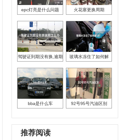
epc灯亮是什么问题
火花塞更换周期
驾驶证到期没有换,逾期
玻璃水冻住了如何解
怎么办??
决？
bba是什么车
92号95号汽油区别
推荐阅读