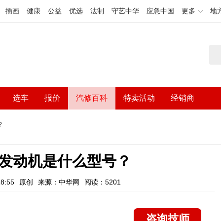
插画
健康
公益
优选
法制
守艺中华
应急中国
更多
地
选车
报价
汽修百科
特卖活动
经销商
？
x发动机是什么型号？
8:55
原创
来源：中华网
阅读：5201
咨询技师