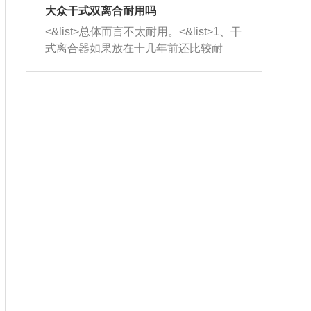
室，最后形成废气排出，就可以让三元
无法制作，需要将车辆送到修理厂或4s
造成烧机油。<&list>3、机油粘度。使用
大众干式双离合耐用吗
催化器得到清洗，排气管堵塞的情况就
店；<&list>2.车辆半轴套管防尘罩破
机油粘度过小的话，同样会有烧机油现
<&list>总体而言不太耐用。<&list>1、干
能够得到解决。
裂，破裂后会出现漏油现象，使半轴磨
象，机油粘度过小具有很好的流动性，
式离合器如果放在十几年前还比较耐
损严重，磨损的半轴容易损坏，产生异
容易窜入到气缸内，参与燃烧。<&list>
用，但是由于现在的汽车发动机动力输
响；<&list>3.稳定器的转向胶套和球头
4、机油量。机油量过多，机油压力过
出越来越高，使得干式离合器散热不足
老化，一般是使用时间过长造成的。解
大，会将部分机油压入气缸内，也会出
的缺陷也逐渐暴露出来。<&list>2、由于
决方法是更换新的质量好的转向橡胶套
现烧机油。<&list>5、机油滤清器堵塞：
干式双离合的工作环境暴露在空气中，
和球头。
会导致进气不畅，使进气压力下降，形
而离合器的散热也是通离合器罩上面的
成负压，使机油在负压的情况下吸入燃
几个小孔来进行散热。但是在行驶过程
烧室引起烧机油。<&list>6、正时齿轮或
中变速箱需要换挡，就不得不使得离合
链条磨损：正时齿轮或链条的磨损会引
器频繁工作。<&list>3、长时间的低速行
起气阀和曲轴的正时不同步。由于轮齿
驶以及过于频繁的启停，导致离合器的
或链条磨损产生的过量侧隙，使得发动
温度不断升高，而低速行驶时空气流动
机的调节无法实现：前一圈的正时和下
效率不高，无法将离合器中的热量有效
一圈可能就不一样。当气阀和活塞的运
的带走，导致离合器内部的温度不断升
动不同步时，会造成过大的机油消耗。
高，加速离合器的磨损。
解决方法：更换正时齿轮或链条。<&list
>7、内垫圈、进风口破裂：新的发动机
设计中，经常采用各种由金属和其他材