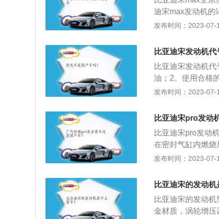
第二/三排空调出
迪宋max发动机的
配置。
大扭矩，能在520
发布时间：2023-07-17
最大扭矩。搭载缸
可以在较低的转速
比亚迪宋发动机代
双离合变速箱。3
比亚迪宋发动机代号
量涡轮增压发动机
油；2、使用合格
按时更换汽车三滤
发布时间：2023-07-17
车身尺寸是：长460
搭载了1.5t涡轮
比亚迪宋pro发动
的是6挡手动变速
比亚迪宋pro发动
在密封气缸内燃烧
宋pro为例，其属于
发布时间：2023-07-17
mm，轴距为2712
独立悬架，后悬架
比亚迪宋的发动机
力是160ps，最
比亚迪宋的发动机型
箱。
金材质，涡轮增压