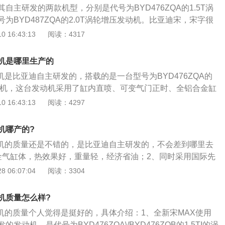
自主研发的两款机型，分别是代号为BYD476ZQA的1.5T涡
5毫米。这款车上市后凭借较高的颜值和较高的性价比赢得了不少
为BYD487ZQA的2.0T涡轮增压发动机。比亚迪宋，宋字很
迪宋max的指导价格为7.99万元到12.99万元，这款车的性价
都会喜欢。大灯挺漂亮的，设计的很不错。内饰也挺好，颜色
 16:43:13
阅读：4317
pv车型的空间大，乘坐舒适性好，这种车能够满足多人共同出
全性也可以。全新一代宋前脸采用DragonFace设计语言，
pv的后备箱空间也是很大的，这种车的后备箱内能够放下很多
格设计，名牌设计大师的风采一览无余。横向大嘴式前格栅，
策的放开，国内的消费者对mpv的需求量也增长了很多。国产
动机是哪里生产的
霸气和英俊。配合与车灯相连宛如龙须的镀铬亮饰条，相得益
pv车型，国产品牌的mpv性价比都是非常高的，感兴趣的车友
机是比亚迪自主研发的，搭载的是一台型号为BYD476ZQA的
新一代宋（燃油）配备音阶立体式跃动格栅，美不胜收。全新
店看车试驾。
压发动机，这台发动机采用了缸内直喷、可变气门正时、全铝合金缸
英寸8核自适应旋转悬浮Pad，功能非常全面，常用功能几乎应有
面，宋MAX基本沿用了旧款车型的造型设计，中网为全新音阶
 16:43:13
阅读：4297
DiLink智能网联系统。该车的维修和油耗方面，油耗还可
并与两侧龙眼大灯相接，整副前脸运动且侵略性十足。细节部
左右，维修比较便宜，配件都比较省，保养也不贵，大概三百
了双色外后视镜、17英寸锋型跃动双色运动轮圈以及豪华琥珀
一次。
机哪产的?
，宋MAX采用了当下时尚的环抱式座舱设计，中控台大面积软
动机的质量还是不错的，是比亚迪自主研发的，不会差到哪里去
钢琴烤漆以及木质纹版展现出了它较高的档次，而象征着轻奢
金气缸体，热效果好，重量轻，经济省油；2、同时采用国际先
为宋MAX带来了不错的视觉效果。中控面板上的这块12.8英寸
喷技术，热效果更好，大大提高了发动机的稳定性；3、功率
 06:07:04
阅读：3304
宋MAX车内一大亮点，搭载比亚迪开放式智能网联系统，除了日
率113kw，国V版最大功率118kw。
60全景影像以外，还支持4G网络以及云服务等功能。动力方
I直喷增压发动机，最大功率为113kW（154Ps）/5200rpm，
机质量怎么样?
/1750-3500rpm，在比亚迪自主研发的6速湿式双离合变速箱
动机的质量个人觉得是挺好的，具体介绍：1、全新宋MAX使用
出足够给力。另外，宋MAX的悬挂采用了同级别中常见的前麦
发动机，是代号为BYD476ZQA\/BYD476ZQB的1.5TI的涡