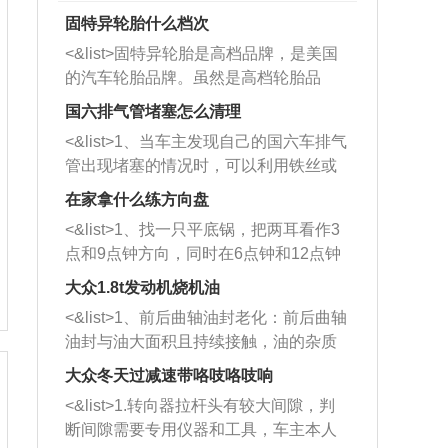
固特异轮胎什么档次
<&list>固特异轮胎是高档品牌，是美国
的汽车轮胎品牌。虽然是高档轮胎品
牌，但是中高低端的轮胎都有生产，这
国六排气管堵塞怎么清理
也是为了更好的开拓市场。
<&list>1、当车主发现自己的国六车排气
管出现堵塞的情况时，可以利用铁丝或
者是细棍，直接将杂物给取出来，如果
在家拿什么练方向盘
堵塞情况比较严重，也可以采取应急措
<&list>1、找一只平底锅，把两耳看作3
施。 <&list>2、直接利用木棍将所有的
点和9点钟方向，同时在6点钟和12点钟
杂物推到排气管里面的位置处，然后将
方向做一个标记。 <&list>2、双手握住
三元催化器拆解开，就可以将堵塞的东
大众1.8t发动机烧机油
平底锅两耳，然后往左打半圈、一圈、
西取出来。但如果是因为积碳过多引起
<&list>1、前后曲轴油封老化：前后曲轴
一圈半的练习，往右同样也要打相同的
的堵塞，就需要将三元催化器泡在草酸
油封与油大面积且持续接触，油的杂质
圈数。 <&list>3、最后强调要反复练
中进行清洗。 <&list>3、也可以利用清
和发动机内持续温度变化使其密封效果
习，这样就可以形成肌肉记忆，在真实
大众冬天过减速带咯吱咯吱响
洗剂对堵塞的情况得到解决，将清洗剂
逐渐减弱，导致渗油或漏油。<&list>2、
驾驶车辆时，不需要记忆也能打好方
放在燃油箱中，与燃油混合后，车辆启
<&list>1.转向器拉杆头有较大间隙，判
活塞间隙过大：积碳会使活塞环与缸体
向。
动时，就可以和汽油一起进入到燃烧
断间隙需要专用仪器和工具，车主本人
的间隙扩大，导致机油流入燃烧室中，