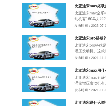
作，手机、车机深
比亚迪宋max搭
用、远程救援等功
比亚迪宋max全系
动机有160马力和
能在每分钟1600
发布时间：2023-07-17
且使用了铝合金缸
高分别是4680毫米
比亚迪宋pro搭载
比亚迪宋pro搭载
增压发动机。这款发
45N·m。最大功率
发布时间：2021-11-10
直喷，缸体和缸盖材
生产的一款紧凑型s
比亚迪宋max用什
9款，售价区间为8.
比亚迪宋max全系使
寸方面，比亚迪宋pr
涡轮增压发动机有1
o全系搭载了一款1
钟时输出最大功率，
发布时间：2021-11-10
比亚迪宋pro全系
了缸内直喷技术，
为麦弗逊式独立悬
合变速箱。比亚迪
pro为前置前驱。
比亚迪宋是什么型
都是比较大的。比亚