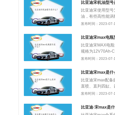
比亚迪宋机油型号
比亚迪宋使用型号为
油，有些高性能涡
可以选择美孚、壳
发布时间：2023-07-17
变化，所以需要格
数字表示低温流动性
比亚迪宋max电
温流动性越好，汽
比亚迪宋MAX电瓶
运动粘度，数值越
规格为12V70A
润滑性能更好。比
的状况,应查看端
发布时间：2023-07-17
也好让机油都回流
苏打水，有气泡产
油，直到没有机油
洗净，并用布擦干
流出；用专用扳手
比亚迪宋max是
顺时针拧紧即可；
比亚迪宋max配备的
到四分之三即可；
直喷、直列四缸、
漏油，如有应检修
火等形式。额定功率
发布时间：2023-07-17
可。
扩展内容：1、外
计。高配车型还将
比亚迪·宋max是
灯。2、配置方面
比亚迪宋max全系