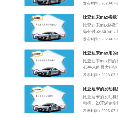
缸内直喷技术，可提
发布时间：2023-07-17
迪S3的双模版车
得颇为运动。车身
比亚迪宋max搭
浮式车顶的视觉效
比亚迪宋max搭载
每分钟5200rpm
与其匹配的是6挡
发布时间：2023-07-17
悬架。比亚迪宋max
0mm，轴距为278
比亚迪宋max用
比亚迪宋max用的
45牛米的最大扭矩
功率转速为每分钟
发布时间：2023-07-17
速器。比亚迪宋m
车，该车的长宽高分别
比亚迪宋的发动机
迪宋max的前悬
比亚迪宋的发动机型号
架。
动机、2.0T涡轮
能非常全面，还搭载
发布时间：2023-07-17
宽高分别为4600m