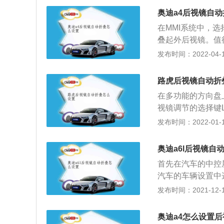
7、A8、Q1、Q2
奥迪a4后视镜自
在MMI系统中，选
叠起外后视镜。值
动方式将后视镜完
发布时间：2022-04-11
响后视镜机械结构
镜的电机过于发热
路虎后视镜自动折
过狭小空间的时候
在多功能的方向盘
同时也高了车辆经
视镜调节的选择键
视镜的开关以及不
能获得车辆信息等
发布时间：2022-01-12
镜和下视镜3种，
用驾驶员太大地变
奥迪a6l后视镜自
一般是装在车门上
首先在汽车的中控屏
机在驾驶座上正前
汽车的车辆设置中
在倒车和启动前进
镜的自动折叠功能。
发布时间：2021-12-17
和损坏车辆，给司
发的车型。汽车采
驾驶员能够及时了
以及强劲轮廓的进
驾驶员在行车时要
奥迪a4怎么设置
迪a6保持一致，