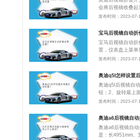
种，一种是平面镜
会将后视镜收叠起
大，这与一般家庭
伤。注意不能用手
发布时间：2023-07-17
内后视镜。另一种
路自动进入保护状
像比目视小，但视
主希望用车完毕，
镜和下后视镜。
宝马后视镜自动折
步选择汽车，第二
宝马后视镜自动折
镜。在MMI系统中
置，仪表盘上菜单
动折叠起外后视镜
界面后点击设置，
发布时间：2023-07-17
以自动方式将后视
相关介绍如下：1
会影响后视镜机械
型，机动车辆目前在
后视镜的电机过于
奥迪q5l怎样设置
发动机，匹配的是
过狭小空间的时候
奥迪q5l后视镜
0一毫米，高度是1
同时也高了车辆经
钮；2、旋转最上
视镜的开关以及不
1、以新款q5l为例
发布时间：2023-07-17
高1659mm，轴距
2、新款q5l搭载2
奥迪a6后视镜自
m，最大功率是14
奥迪a6后视镜自动
是：长4951mm、