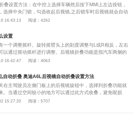
动折叠设置方法：在中控上选择车辆然后按下MMI上左边按钮，
的前方，是用于反映汽车后方、汽车侧方和汽车下方情况，使
，选择中央门锁，勾选收起后视镜,之后锁车时后视镜就会自动
些位置的情况，扩大驾驶员的视野范围。
L驾驶员侧门板上的后视镜调节旋钮选择到折叠功能后，另外后
 16:43:13
阅读：4262
。如果后视镜外壳受外力（例如在调整车位时碰撞）而移动了
电动方式将后视镜完全折叠起来。在任何情况下都不得用手将
么设置
位，否则会影响后视镜机械机构的功能。在奥迪A4L的MMI系
有一个调整摇杆。旋转摇臂头上的刻度调整与L或R相反，左右
个性化-车辆设置-中央门锁-收起后视镜，则在锁车时会自动折叠
可以通过摇动摇杆进行调整。后视镜折叠功能是指汽车两侧的
地操纵后视镜折叠开关会导致后视镜折叠电机过热，后视镜折
以折叠和缩回。后视镜折叠方法：1.后视镜折叠按钮：靠近驾
 16:42:47
阅读：4063
护状态，暂时不能折叠。等电机冷却以后折叠功能恢复正常。
下后视镜折叠按钮，后视镜自动折叠。2.长按钥匙锁车：长按
折叠功能方便驾车通过狭窄的巷道及车辆停放时使用。最大程度
闭车窗和天窗，如果使用电动折叠耳，还会自动折叠车窗和天
，同时也大大提高了车辆经过狭窄通道时的通过性。
么自动折叠 奥迪A6L后视镜自动折叠设置方法
车：锁车时需设置落锁自动折叠后视镜功能。此功能先在iDrive
关在主驾驶员左侧门板上的后视镜旋钮中，选择到折叠功能就
再按键。具体方法是：iDrive设置→门锁或门/钥匙→锁定时
来。当通过空间较小的地方可以通过此方式收叠，避免呢损
是电耳，但在iDrive设置中找不到相关设置，可以隐藏来实
掰，而且不能频繁的操作折叠开关，会导致折叠电机过热，线
 15:27:20
阅读：5707
后打开方式：1.手动打开。车上的折叠按钮也是打开按钮。上
态将不能再折叠，需要等电机冷却后才能恢复正常。另外当车
后视镜就会打开。2.自动开启的方式：如果锁车后按锁钥匙折
锁车后自动折叠后视镜可以在车内MMI系统中设置：首先第一
落锁自动折叠后视镜，下次用钥匙解锁后，后视镜会自动打
步选择车辆设置，第三步选择中央门锁，第四步选择收起后视
使用了车内按钮的折叠后视镜，下次解锁进入车辆时，后视镜
别担心。只要踩下油门，当车速达到一定值时，后视镜就会自