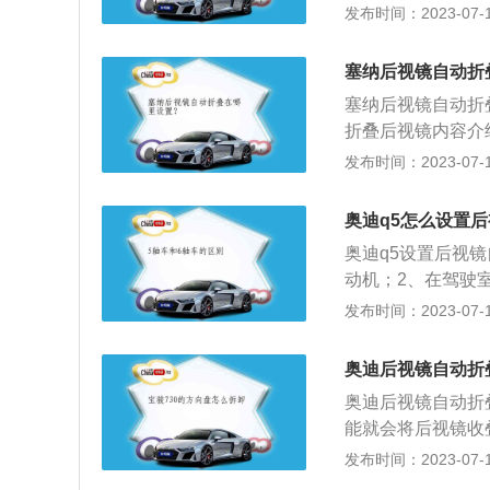
行李箱容积为565
发布时间：2023-07-17
载了2.0t涡轮增
0kw，最大扭矩是3
塞纳后视镜自动折
塞纳后视镜自动折
折叠后视镜内容介
车辆上宽度最宽零
发布时间：2023-07-17
伤，就需要后视镜
缩，提高车子通过
奥迪q5怎么设置
缩小停车泊位空间
奥迪q5设置后视
动机；2、在驾驶
实现不同功能；4
发布时间：2023-07-17
为了实现较好的行
的驱动力分配给后桥
奥迪后视镜自动折
箱和Stronic
奥迪后视镜自动折
通过驱动轴传递到
能就会将后视镜收
中设置：1、选择
发布时间：2023-07-17
镜。奥迪（Audi