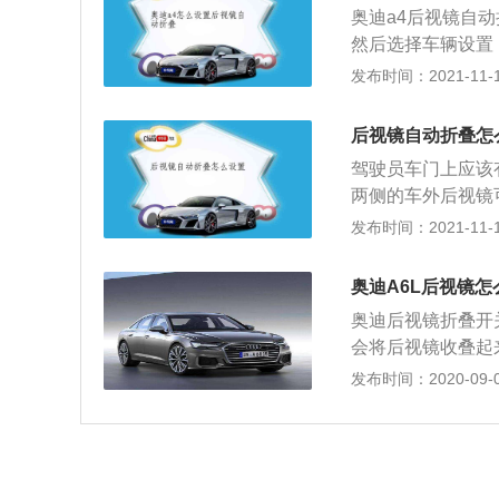
奥迪a4后视镜自
右两侧和汽车内部
然后选择车辆设置
驾驶员可以看清这
收起了。奥迪A4
发布时间：2021-11-10
视镜就会折叠起来
位置，那么必须以
后视镜自动折叠怎
后视镜护罩扳回原
驾驶员车门上应该
统中，选择汽车-
两侧的车外后视镜
起外后视镜。频繁
后视镜在必要时可
发布时间：2021-11-10
叠电机进入过热保
驶员车门把手，按
奥迪A4L后视镜
钥匙不仅会自动关
避免了擦伤后视镜
奥迪A6L后视镜怎
窗。3.短按钥匙锁
奥迪后视镜折叠开
系统中设置，下车后
会将后视镜收叠起
折叠后视镜。如果你
伤。注意不能用手
发布时间：2020-09-02
现相关设置。折叠
路自动进入保护状
电后，再按一下，
主希望用车完毕，
叠后视镜，或设置
步选择汽车，第二
开。如果在下车前
镜。
不会自动打开。但