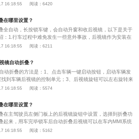
到1680l。2021款奥迪a6前、后悬架都是五连杆独立悬架，搭
 16:18:55
阅读：6420
压发动机和7挡双离合变速箱，最大马力是190ps，最大功率是14
20nm。
叠在哪里设置？
叠全自动，长按锁车键，会自动升窗和收后视镜，以下是关于
绍：1.行车过程中难免发生一些意外事故，后视镜作为安装在
部件，造成相对擦情况，最易受到冲击，为最大程度避免擦
 16:18:55
阅读：6211
折叠功能。2.具有折叠功能的后视镜，通过狭窄路段时可收
性，驾驶员离开车时，可把后视镜折叠，不仅保护镜面，还可
后视镜自动折叠？
，有效地避免刮蹭。
镜自动折叠的方法是：1、点击车辆一键启动按钮，启动车辆发
室找到车辆后视镜的控制单元；3、后视镜旋钮可以左右旋转来
、旋转上面那个按钮，就会开启后视镜自动折叠功能。奥迪q5
 16:18:55
阅读：5574
驶性能，配有一个将百分之40的驱动力分配给前桥、百分之60
的驱动力分配系统，并使用了quattro变速箱、6挡手动变速
叠在哪里设置？
7挡双离合器变速箱，驱动力通过一个自锁式中央差速器分配，扭力
叠在主驾驶员左侧门板上的后视镜旋钮中设置，选择到折叠功
前桥差速器并通过传动轴达到后桥变速箱。
叠起来，用车完毕锁车后自动折叠后视镜可以在车内MMI系统
汽车；2、选择车辆设置；3、选择中央门锁；4、选择收起后视
 16:18:55
阅读：5162
）德国豪华汽车品牌，主要车型有A1、A3、A4、A5、A6、A