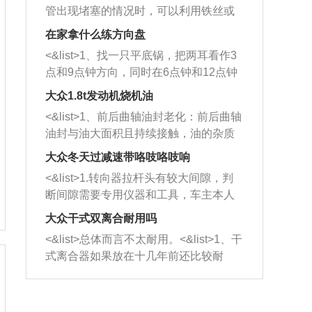
管出现堵塞的情况时，可以利用铁丝或
者是细棍，直接将杂物给取出来，如果
在家拿什么练方向盘
堵塞情况比较严重，也可以采取应急措
<&list>1、找一只平底锅，把两耳看作3
施。 <&list>2、直接利用木棍将所有的
点和9点钟方向，同时在6点钟和12点钟
杂物推到排气管里面的位置处，然后将
方向做一个标记。 <&list>2、双手握住
三元催化器拆解开，就可以将堵塞的东
大众1.8t发动机烧机油
平底锅两耳，然后往左打半圈、一圈、
西取出来。但如果是因为积碳过多引起
<&list>1、前后曲轴油封老化：前后曲轴
一圈半的练习，往右同样也要打相同的
的堵塞，就需要将三元催化器泡在草酸
油封与油大面积且持续接触，油的杂质
圈数。 <&list>3、最后强调要反复练
中进行清洗。 <&list>3、也可以利用清
和发动机内持续温度变化使其密封效果
习，这样就可以形成肌肉记忆，在真实
大众冬天过减速带咯吱咯吱响
洗剂对堵塞的情况得到解决，将清洗剂
逐渐减弱，导致渗油或漏油。<&list>2、
驾驶车辆时，不需要记忆也能打好方
放在燃油箱中，与燃油混合后，车辆启
<&list>1.转向器拉杆头有较大间隙，判
活塞间隙过大：积碳会使活塞环与缸体
向。
动时，就可以和汽油一起进入到燃烧
断间隙需要专用仪器和工具，车主本人
的间隙扩大，导致机油流入燃烧室中，
室，最后形成废气排出，就可以让三元
无法制作，需要将车辆送到修理厂或4s
造成烧机油。<&list>3、机油粘度。使用
大众干式双离合耐用吗
催化器得到清洗，排气管堵塞的情况就
店；<&list>2.车辆半轴套管防尘罩破
机油粘度过小的话，同样会有烧机油现
<&list>总体而言不太耐用。<&list>1、干
能够得到解决。
裂，破裂后会出现漏油现象，使半轴磨
象，机油粘度过小具有很好的流动性，
式离合器如果放在十几年前还比较耐
损严重，磨损的半轴容易损坏，产生异
容易窜入到气缸内，参与燃烧。<&list>
用，但是由于现在的汽车发动机动力输
响；<&list>3.稳定器的转向胶套和球头
4、机油量。机油量过多，机油压力过
出越来越高，使得干式离合器散热不足
老化，一般是使用时间过长造成的。解
大，会将部分机油压入气缸内，也会出
的缺陷也逐渐暴露出来。<&list>2、由于
决方法是更换新的质量好的转向橡胶套