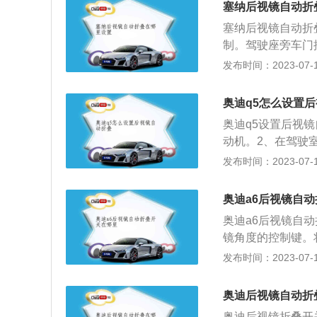
塞纳后视镜自动折
塞纳后视镜自动折
制。驾驶座旁车门
镜。遥控钥匙控制
发布时间：2023-07-17
一些事故，后视镜
了最大程度避免划
奥迪q5怎么设置
应充分发挥汽车后
奥迪q5设置后视
车过程中，容易因
动机。2、在驾驶
后视镜的位置和角
实现不同功能。4
发布时间：2023-07-17
掉头等行车路线即
就是右后视镜自动
镜，及时了解两侧
叠按钮一般是在驾
3、人流密集处观
奥迪a6后视镜自
镜作为安装在车辆
镜。4、狭窄道路
奥迪a6后视镜自
具有折叠功能的后
减速慢行，注意后
镜角度的控制键。
性，在驾驶员离开
观察后视镜。在高
何情况下都不得用
发布时间：2023-07-17
还可以缩小停车泊
离，还要通过后视
能。汽车后视镜位
避免追尾。6、过
映汽车后方、侧方
奥迪后视镜自动折
在保证安全的前提
它起着第二只眼睛
奥迪后视镜折叠开