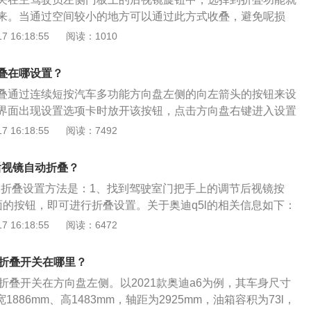
，顾名思义镜面是平的，用术语表述就是表面曲率半径R无穷
来。当通过空间较小的地方可以通过此方式收叠，避免呢损
用镜一样，可得到与目视大小相同的映像，这种平面镜常用做
掰，而且不能频繁的操作折叠开关，会导致折叠电机过热，线
 16:18:55
阅读：1010
是凸面镜，镜面呈球面状，具有大小不同的曲率半径，它的映
态将不能再折叠，需要等电机冷却后才能恢复正常。另外当车
野范围大，好像相机广角镜的作用，这种凸面镜常用做外后视
锁车后自动折叠后视镜可以在车内MMI系统中设置：首先第一
叠在哪设置？
步选择车辆设置，第三步选择中央门锁，第四步选择收起后视
叠通过连续短按汽车多功能方向盘左侧的向左箭头的按钮来设
，选择个性化-车辆设置-中央门锁-收起后视镜，在锁车时会自
界面出现设置选项卡时放开该按钮，点击方向盘右键进入设置
。值得注意的是，如果后视镜外壳受外力而移动了位置，也须
最后点击后视镜选项卡，选择自动折叠选项即可。关于宝马的
 16:18:55
阅读：7492
镜完全折叠起来。任何时候都不可以手动将后视镜搬回原位，
、介绍一：宝马品牌旗下的宝马X3车型是一款中型的SUV车
结构的使用。同时，不能频繁地操纵后视镜折叠开关，以防止
售是有10款车型。2、介绍二：车辆使用的是2.0T涡轮增压
发热无法折叠。奥迪后视镜折叠功能智能的地方体现在车辆通
后视镜自动折叠？
手自一体变速箱，机动车辆的车身长度是4717毫米，宽度是19
能够自动折叠以防损坏后视镜，最大限度避免了擦伤后视镜，
自动折叠设置方法是：1、找到驾驶室门把手上的调节后视镜按
689毫米轴距是2864毫米，车辆的最小离地间隙是216毫米。
过狭窄通道时的可能性。总而言之，不可过于频繁使用操控后
面的按钮，即可进行折叠设置。关于奥迪q5l的相关信息如下：
能手动调节后视镜。
，其是一款中型suv，车身尺寸是：长4753mm、宽1893mm、
 16:18:55
阅读：6472
为2908mm，最小离地间隙为179mm，车身重量为1855kg。
.0t直4缸涡轮增压发动机，最大马力是190ps，最大扭矩是320n
动折叠开关在哪里？
0kw，与其匹配的是7挡双离合变速箱。
折叠开关在方向盘左侧。以2021款奥迪a6为例，其车身尺寸
宽1886mm、高1483mm，轴距为2925mm，油箱容积为73l，