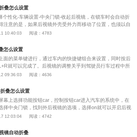
、Q3、Q5、Q7、Q8、TT、R8以及S、RS性能系列。
动折叠怎么设置
择个性化-车辆设置-中央门锁-收起后视镜，在锁车时会自动折
得注意的是，如果后视镜外壳受外力而移动了位置，也须以自
全折叠起来。任何时候都不可以手动将后视镜搬回原位，会影
 10:40:03
阅读：4783
的使用。同时，不能频繁地操纵后视镜折叠开关，以防止后视
无法折叠。奥迪A4L后视镜折叠功能智能的地方体现在车辆通
叠怎么设置
能够自动折叠以防损坏后视镜，最大限度避免了擦伤后视镜，
上面的菜单键进行，通过车内的快捷键组合来设置，同时按后
过狭窄通道时的可能性。总而言之，不可过于频繁使用操控后
L+R就可以完成了。后视镜的调整关乎到驾驶员行车过程中所
能手动调节后视镜。
，所以驾驶员一定要学会调整。后视镜分为内后视镜，外后视
 09:36:03
阅读：4636
这种是视镜也分别起着不同的作用。如内后视镜是一种为了不
换驾驶员中向前的视线即可确认后方情景的镜子。外后视镜呢
动折叠怎么设置
观察其他行车的。而下视镜起到的作用就比较大了，可以使司
幕上选择功能按钮car，控制按钮car进入汽车的系统中，在
方的镜子内看到汽车车身下的前后轮以外的地方，可以使司机
选择中央门锁，找到外后视镜的选项，选择on就可以开启后视
时看到它前后轮及车身旁是否有人或者障碍物，以免伤人，物
奥迪a6l属于豪华运动车型，奥迪a6l是奥迪采用最新技术研
 12:03:04
阅读：4742
机以方便和安全。这三种视镜组合成为一个完整的后视镜，让
用了奥迪全新的设计语言，搭配扁平的大灯、一体式进气格栅
解后方左右侧等行车状况，大大提高了行车的安全系数。所以
风口，无一不散发着汽车的运动气息。国产奥迪a6l与海外版奥
注意后视镜的调整，调整到最适合的位置行驶是最佳的。
后视镜自动折叠
具有浓烈的奥迪品牌特征。汽车的后视镜一般位于汽车头部的左