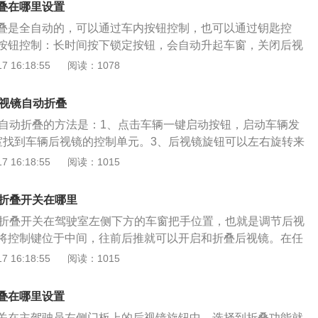
叠在哪里设置
叠是全自动的，可以通过车内按钮控制，也可以通过钥匙控
按钮控制：长时间按下锁定按钮，会自动升起车窗，关闭后视
：长按锁车键，就会自动升窗和收后视镜。开车时难免会发生
 16:18:55
阅读：1078
作为安装在车辆上最宽的部件，最容易受到摩擦时的冲击。为
伤，有折叠功能是必须的。驾驶员在观察和采集交通信息时，
后视镜自动折叠
视镜的作用，注意以下几个方面：1、开车前调整后视镜。行
镜自动折叠的方法是：1、点击车辆一键启动按钮，启动车辆发
车辆振动而引起后视镜的位置和角度变化，应及时观察和调整
室找到车辆后视镜的控制单元。3、后视镜旋钮可以左右旋转来
度。2、一般道路上观察后视镜。停车、起步、超车、转弯、
、旋转上面那个按钮，往L拧是开启左后视镜自动折叠，往R拧
 16:18:55
阅读：1015
将发生变化时，应先给出相应的行车信号，同时必须观察后视
折叠。后视镜自动折叠是一个很好的快捷功能。后视镜自动折
和后方的交通状况，防止突发情况猝不及防造成交通事故。
驶位的门上。车辆在行车过程中难免发生一些意外事故，后视
察后视镜。经过市场、路口等场所时，要缓慢行走，观察后视
动折叠开关在哪里
上宽度最宽的零部件，在造成相擦的情况下，最易受到冲击。
看后视镜。通过两侧有非机动车或行人的狭窄道路或桥梁时，
动折叠开关在驾驶室左侧下方的车窗把手位置，也就是调节后视
视镜，在通过狭窄路段时可以收缩起来，提高了车子的通过
视镜，与非机动车或行人保持必要的横向距离。5、高速公路
将控制键位于中间，往前后推就可以开启和折叠后视镜。在任
车子的时候，也可以把后视镜折叠起来，不仅可以保护镜面，
速公路上行驶时，不仅要注意与前方车辆保持必要的安全距
手将后视镜护罩扳回原位，否则会影响后视镜机械机构的功
 16:18:55
阅读：1015
位空间，有效的避免了刮蹭。
镜观察判断后方车辆的跟车距离，处理情况时做到心中有数，
于汽车头部的左右两侧，以及汽车内部的前方。汽车后视镜反
路口时注意两边行人和车辆情况。交通冲突多，要降低车速，
和下方的情况，使驾驶者可以间接的看清楚这些位置的情况，
叠在哪里设置
下顺利通过。
的作用，扩大了驾驶者的视野范围。一般后视镜镜面主要有两
关在主驾驶员左侧门板上的后视镜旋钮中，选择到折叠功能就