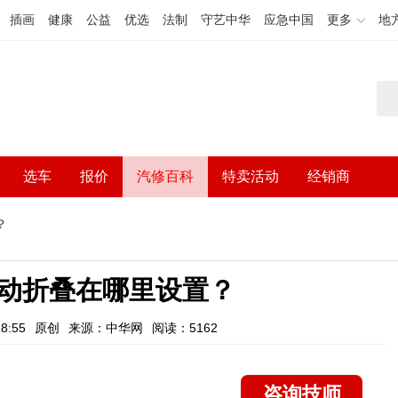
插画
健康
公益
优选
法制
守艺中华
应急中国
更多
地
选车
报价
汽修百科
特卖活动
经销商
？
动折叠在哪里设置？
8:55
原创
来源：中华网
阅读：5162
咨询技师