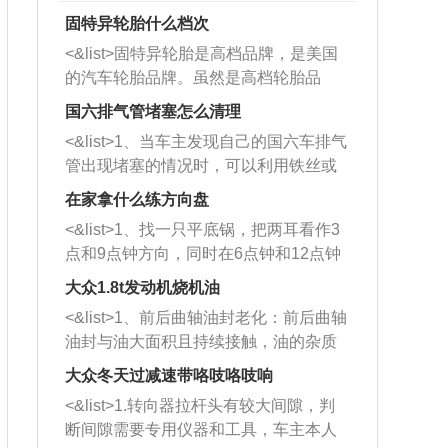
固特异轮胎什么档次
<&list>固特异轮胎是高档品牌，是美国
的汽车轮胎品牌。虽然是高档轮胎品
牌，但是中高低端的轮胎都有生产，这
国六排气管堵塞怎么清理
也是为了更好的开拓市场。
<&list>1、当车主发现自己的国六车排气
管出现堵塞的情况时，可以利用铁丝或
者是细棍，直接将杂物给取出来，如果
在家拿什么练方向盘
堵塞情况比较严重，也可以采取应急措
<&list>1、找一只平底锅，把两耳看作3
施。 <&list>2、直接利用木棍将所有的
点和9点钟方向，同时在6点钟和12点钟
杂物推到排气管里面的位置处，然后将
方向做一个标记。 <&list>2、双手握住
三元催化器拆解开，就可以将堵塞的东
大众1.8t发动机烧机油
平底锅两耳，然后往左打半圈、一圈、
西取出来。但如果是因为积碳过多引起
<&list>1、前后曲轴油封老化：前后曲轴
一圈半的练习，往右同样也要打相同的
的堵塞，就需要将三元催化器泡在草酸
油封与油大面积且持续接触，油的杂质
圈数。 <&list>3、最后强调要反复练
中进行清洗。 <&list>3、也可以利用清
和发动机内持续温度变化使其密封效果
习，这样就可以形成肌肉记忆，在真实
大众冬天过减速带咯吱咯吱响
洗剂对堵塞的情况得到解决，将清洗剂
逐渐减弱，导致渗油或漏油。<&list>2、
驾驶车辆时，不需要记忆也能打好方
放在燃油箱中，与燃油混合后，车辆启
<&list>1.转向器拉杆头有较大间隙，判
活塞间隙过大：积碳会使活塞环与缸体
向。
动时，就可以和汽油一起进入到燃烧
断间隙需要专用仪器和工具，车主本人
的间隙扩大，导致机油流入燃烧室中，