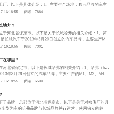
工厂。以下是具体介绍：1、主要生产场地：哈弗品牌的车主
津工厂生产。2、徐水工厂：总规划面积13平方公里，包括整
 16:18:55
阅读：7884
、综合性能试验场、配套零部件园区和生活区5大部分。徐水
8、H9，一期产能为20万辆/年。哈弗的变速箱工厂也在徐
么地方？
蜂巢易创公司名下，而蜂巢易创已经整合了长城的动力、传
位于河北省保定市。以下是关于长城哈弗的相关介绍：1、简
部件模块。长城使用的7挡湿式双离合就在这里生产，不过严
l）是长城汽车于2013年3月29日创立的汽车品牌，主要生产M
工厂只生产外壳和部分传动轴，其他零部件由其它地方提供，
、H2、H3、H4、H5、H6、H7、H8、H9，体现了哈弗不同于
 16:18:55
阅读：7301
装。3、天津工厂：位于天津海滨新区，两期总占地面积为158
产品的特性。2、特点：（1）优点：动力强劲平稳、节能环
0万辆，该工厂目前主要生产哈弗H2、H6、F7、F7x等车型。
、噪音低。（2）缺点：内饰用料做工依然欠佳，越野性能有
厂在哪里？
在河北省保定市。以下是长城哈弗的相关介绍：1、哈弗（hav
2013年3月29日创立的汽车品牌，主要生产的M1、M2、M4、
H4、H5、H6、H7、H8、H9，体现了哈弗不同于长城以往任何
 16:18:55
阅读：6500
2、哈弗以SUV车型为主的哈弗品牌与长城品牌并行运营，使
立的产品研发、生产、服务等体系，主营SUV生产及销售业
？
、F系、M系三个车系。在长城品牌SUV的销量，哈弗占大部分
下子品牌，总部位于河北省保定市。以下是关于对哈佛厂的具
弗H6取得累计66个月SUV销量第一成绩。哈弗作为长城赛弗
UV车型为主的哈弗品牌与长城品牌并行运营，使用独立的标
SUV产品当中起到了衔接作用。3、长城哈弗是长城汽车SUV