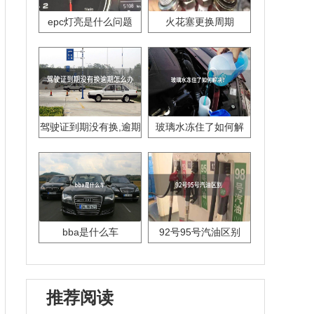
epc灯亮是什么问题
火花塞更换周期
驾驶证到期没有换,逾期
玻璃水冻住了如何解
怎么办??
决？
bba是什么车
92号95号汽油区别
推荐阅读