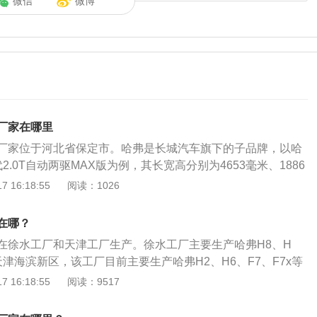
微信
微博
厂家在哪里
厂家位于河北省保定市。哈弗是长城汽车旗下的子品牌，以哈
代2.0T自动两驱MAX版为例，其长宽高分别为4653毫米、1886
，轴距为2738毫米，车身结构为5门5座SUV，整备质量1590千
 16:18:55
阅读：1026
H62021款第三代2.0T自动两驱MAX版搭载的是型号为GW4
轮增压发动机，最大功率155千瓦，最大扭矩325牛米，匹配7挡双
在哪？
形式为前置前驱。
在徐水工厂和天津工厂生产。徐水工厂主要生产哈弗H8、H
津海滨新区，该工厂目前主要生产哈弗H2、H6、F7、F7x等
含车企、冲焊物流园区、综合性能实验场、配套设施零部件产
 16:18:55
阅读：9517
长城哈弗的变速器工厂也在徐水，长城应用的7挡湿式双离合
是严格意义上来说徐水变速器工厂只生产机壳和一部分转动