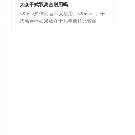
室，最后形成废气排出，就可以让三元
无法制作，需要将车辆送到修理厂或4s
造成烧机油。<&list>3、机油粘度。使用
大众干式双离合耐用吗
催化器得到清洗，排气管堵塞的情况就
店；<&list>2.车辆半轴套管防尘罩破
机油粘度过小的话，同样会有烧机油现
<&list>总体而言不太耐用。<&list>1、干
能够得到解决。
裂，破裂后会出现漏油现象，使半轴磨
象，机油粘度过小具有很好的流动性，
式离合器如果放在十几年前还比较耐
损严重，磨损的半轴容易损坏，产生异
容易窜入到气缸内，参与燃烧。<&list>
用，但是由于现在的汽车发动机动力输
响；<&list>3.稳定器的转向胶套和球头
4、机油量。机油量过多，机油压力过
出越来越高，使得干式离合器散热不足
老化，一般是使用时间过长造成的。解
大，会将部分机油压入气缸内，也会出
的缺陷也逐渐暴露出来。<&list>2、由于
决方法是更换新的质量好的转向橡胶套
现烧机油。<&list>5、机油滤清器堵塞：
干式双离合的工作环境暴露在空气中，
和球头。
会导致进气不畅，使进气压力下降，形
而离合器的散热也是通离合器罩上面的
成负压，使机油在负压的情况下吸入燃
几个小孔来进行散热。但是在行驶过程
烧室引起烧机油。<&list>6、正时齿轮或
中变速箱需要换挡，就不得不使得离合
链条磨损：正时齿轮或链条的磨损会引
器频繁工作。<&list>3、长时间的低速行
起气阀和曲轴的正时不同步。由于轮齿
驶以及过于频繁的启停，导致离合器的
或链条磨损产生的过量侧隙，使得发动
温度不断升高，而低速行驶时空气流动
机的调节无法实现：前一圈的正时和下
效率不高，无法将离合器中的热量有效
一圈可能就不一样。当气阀和活塞的运
的带走，导致离合器内部的温度不断升
动不同步时，会造成过大的机油消耗。
高，加速离合器的磨损。
解决方法：更换正时齿轮或链条。<&list
>7、内垫圈、进风口破裂：新的发动机
设计中，经常采用各种由金属和其他材