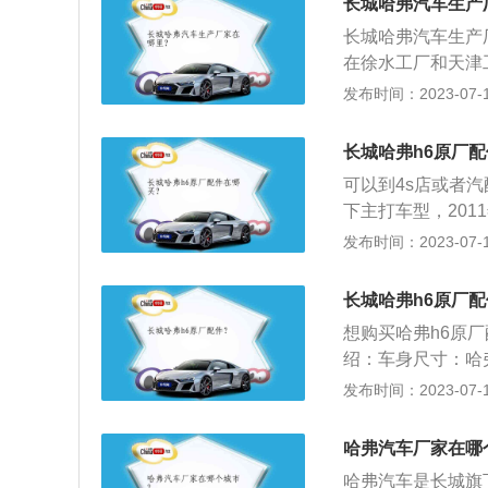
长城哈弗汽车生产
轴，别的零部件由
长城哈弗汽车生产
装、涂装、总装四
在徐水工厂和天津
有国际一流水平的
厂、冲焊物流园、
发布时间：2023-07-17
机器人，自动化率
作为哈弗F系旗下
0秒。哈弗是长城汽
0mm、宽1857m
哈弗品牌与长城品
长城哈弗h6原厂
由长城自主研发的型
等体系，主营SU
可以到4s店或者
系有哈弗H2s、哈
下主打车型，201
7、哈弗H9、哈弗
厂隆重上市,提供三
发布时间：2023-07-17
英型、尊贵型三种
6有两驱和四驱两
长城哈弗h6原厂
特点是使用了承载
想购买哈弗h6原
绍：车身尺寸：哈弗H
m。超越同级SU
发布时间：2023-07-17
受。在营造宽敞舒
谐。动力方面：哈弗
哈弗汽车厂家在哪
酷版，2.0GDIT
哈弗汽车是长城旗