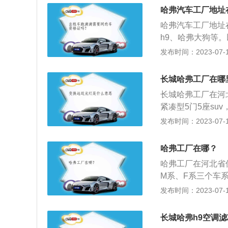
哈弗占大部分比例。
哈弗汽车工厂地址
销量第一成绩。哈
哈弗汽车工厂地址在
用。
h9、哈弗大狗等。
长4620mm、宽1
发布时间：2023-07-17
7搭载了1.5t涡
用的驱动方式是前
长城哈弗工厂在哪
臂式独立悬架。
长城哈弗工厂在河北
紧凑型5门5座suv
2738mm。202
发布时间：2023-07-17
变速箱，最大功率
悬架使用了麦弗逊
哈弗工厂在哪？
哈弗工厂在河北省
M系、F系三个车
市场的suv，车身长
发布时间：2023-07-17
m，整车质量为2
配置上，该车配备
长城哈弗h9空调
控制、车身稳定控