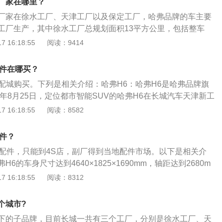
厂家在哪里？
其他地区给予，最终在徐水工厂拼装。天津工厂的冲压、焊
厂家在徐水工厂、天津工厂以及保定工厂，哈弗品牌的车主要
大生产车间累计投资超过10亿元。其中，冲压车间线体采用具
工厂生产，其中徐水工厂总规划面积13平方公里，包括整车
机械臂和机器人；焊装车间主焊线引进国际最先进的专业焊接
综合性能试验场、配套零部件园区和生活区5大部分。哈弗F5
 16:18:55
阅读：9414
达100%，可满足三种车型同时在线生产，车型换型速度仅需1
的一款车型，定位于入门级紧凑型SUV，这款车的尺寸为长447
车旗下子品牌，成立于2013年3月29日，以SUV车型为主的
m、高1638mm，轴距为2680mm。哈弗F5车型所搭载的是一台
牌并行运营，使用独立的标识，独立的产品研发、生产、服务
配件在哪买？
号为GW4B15的1.5T直喷涡轮发动机。
V生产及销售业务。旗下包含H系、M系、F系三个车系。哈弗H
汽配城购买。下列是相关介绍：哈弗H6：哈弗H6是哈弗品牌旗
弗H2、哈弗H4、哈弗H5、哈弗H6、哈弗H6Coupe、哈弗H
1年8月25日，定位都市智能SUV的哈弗H6在长城汽车天津新工
H6HEV；哈弗M系有哈弗M6；哈弗F系有哈弗F5、哈弗F7。
菱2.0L汽油动力车型，及绿静2.0T柴油车型，分为都市型、精
 16:18:55
阅读：8582
版本。亮点：哈弗H6定位于城市SUV，在驱动形式上，哈弗H
种模式。H6采用了和此前的H3和H5不同的全新平台打造，最大
配件？
式车身，H6的四驱车型使用的是适时四驱系统。
厂配件，只能到4S店，副厂得到当地配件市场。以下是相关介
6的车身尺寸达到4640×1825×1690mm，轴距达到2680m
V和合资轿车的超大空间，给客户带来舒适、便利、多功能的享
 16:18:55
阅读：8312
适乘坐空间的同时，哈弗H6追求的是一种更高境界的整体和
H6-GT版正式发布上市，搭载哈弗智能生活云Hi-Life系统智
个城市?
+湿式7DCT动力总成，百公里加速仅需7.6s。
下的子品牌，目前长城一共有三个工厂，分别是徐水工厂、天