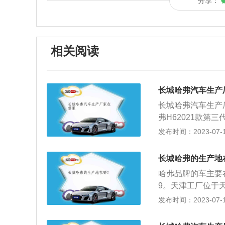
分享：
相关阅读
长城哈弗汽车生产
长城哈弗汽车生产
弗H62021款第三
毫米、1730毫米
发布时间：2023-07-17
克。动力方面，哈弗
N20的2.0L涡
长城哈弗的生产地
离合变速箱，驱动
哈弗品牌的车主要
9。天津工厂位于天
车型。徐水工厂包
发布时间：2023-07-17
业园区和宿舍区。
就在这里生产，但