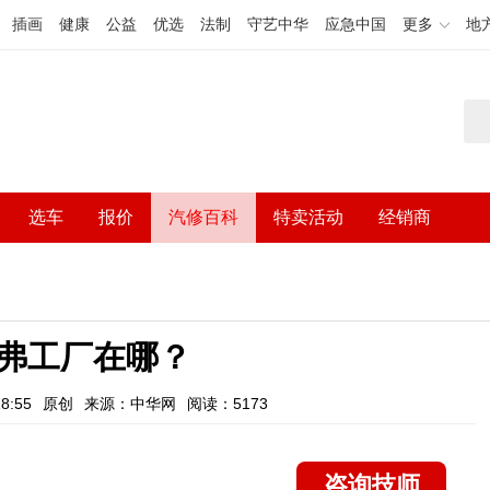
插画
健康
公益
优选
法制
守艺中华
应急中国
更多
地
选车
报价
汽修百科
特卖活动
经销商
弗工厂在哪？
8:55
原创
来源：中华网
阅读：5173
咨询技师