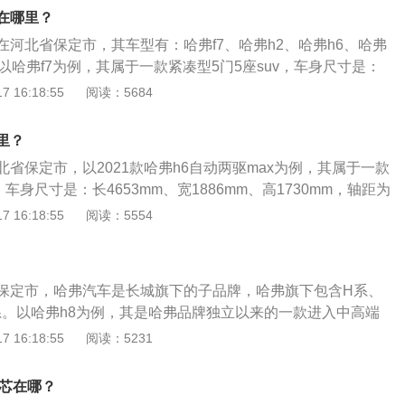
截止2019年9月，旗下主打车型哈弗H6取得累计76个月SUV
在哪里？
弗作为长城赛佛的继任者，在长城SUV产品当中起到了衔接作
河北省保定市，其车型有：哈弗f7、哈弗h2、哈弗h6、哈弗
以哈弗f7为例，其属于一款紧凑型5门5座suv，车身尺寸是：
846mm、高1690mm，轴距为2725mm，油箱容积为55l。哈弗f
 16:18:55
阅读：5684
轮增压发动机，最大功率是124千瓦，最大扭矩是285牛米，其采
置前驱，前悬架使用了麦弗逊式独立悬架，后悬架使用了双横
里？
省保定市，以2021款哈弗h6自动两驱max为例，其属于一款
，车身尺寸是：长4653mm、宽1886mm、高1730mm，轴距为
1款哈弗h6自动两驱max搭载了2.0T涡轮增压发动机和7挡双离合
 16:18:55
阅读：5554
是155千瓦，最大扭矩是325牛米，其驱动方式是前置前驱，前
式独立悬架，后悬架使用了多连杆式独立悬架。
保定市，哈弗汽车是长城旗下的子品牌，哈弗旗下包含H系、
系。以哈弗h8为例，其是哈弗品牌独立以来的一款进入中高端
宽高分别为4806mm，1975mm，1794mm，轴距为2915m
 16:18:55
阅读：5231
.2吨。哈弗h8选择了常规的中控台布局，配色为上深下浅。安全
了安全带未系提示、前后排侧气囊、发动机电子防盗、牵引力
滤芯在哪？
制、节油运动雪地行车模式和日间行车灯等配置。