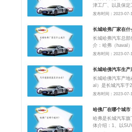
津工厂、以及保定
要在徐水工厂和天
发布时间：2023-07-17
车厂、冲焊物流园
工厂主要生产哈弗H
长城哈弗厂家在什
水，不过是挂靠在
长城哈弗汽车总部
动、新能源等核心
介：哈弗（hava
格来说徐水变速箱
1、M2、M4、H1
发布时间：2023-07-17
最后在徐水工厂组
长城以往任何一款
2亩，规划产能为5
保、低温启动迅速
长城哈佛汽车生产
限。
长城哈佛汽车产地
al）是长城汽车于
H1、H2、H3、
发布时间：2023-07-17
一款产品的特性。
用独立的标识，独
哈佛厂在哪个城市
务。旗下包含H系
哈弗是长城汽车旗
比例。旗下车型哈
体介绍：1、以S
的继任者，在长城