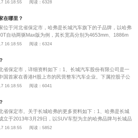
发、生产、服务等体系，主营SUV生产及销售业务。2、哈弗
 16:18:55
阅读：6328
车车型，是SUV系列的当家花旦，融合了轿车、MPV和SUV等
城汽车于2013年3月29日创立的汽车品牌。3、哈弗汽车旗下包含
采用了三菱汽车发动机以及和和德国博士联合开发的柴油增压
。哈佛厂主要生产M1、M2、M4、H1、H2、H3、H4、H5、
油发动机在油耗和动力的表现上都达到了世界水准。长城汽车
家在哪里？
H9，体现了哈弗不同于长城以往任何一款产品的特性。
限公司的简称，长城汽车的前身是长城工业公司，是一家集体
家位于河北省保定市，哈弗是长城汽车旗下的子品牌，以哈弗
于1984年，公司总部位于河北省保定市。
2.0T自动两驱Max版为例，其长宽高分别为4653mm、1886m
距为2738mm，车身结构为5门5座suv，整备质量1590kg。动
 16:18:55
阅读：6324
21款第三代2.0T自动两驱Max版搭载的是型号为gw4n20的2.0
最大功率155kw，最大扭矩325nm，匹配7挡双离合变速箱，
？
驱。
北省保定市，详细资料如下：1、长城汽车股份有限公司是一
中国首家在香港H股上市的民营整车汽车企业。下属控股子公
.3万余人，目前产品涵盖哈弗SUV、腾翼轿车、风骏皮卡三大
 16:18:55
阅读：6041
万辆整车产能，具备发动机、前后桥等核心零部件的自主配套能
是第一批走出国门的中国汽车企业，1998年实现出口，出口产
？
车、皮卡，主要出口俄罗斯、智利、南非等国家与地。
北省保定市。关于长城哈弗的更多资料如下：1、哈弗是长城
立于2013年3月29日，以SUV车型为主的哈弗品牌与长城品
独立的标识，独立的产品研发、生产、服务等体系，主营SUV
 16:18:55
阅读：5852
旗下包含H系、M系、F系三个车系。2、长城品牌SUV的销量