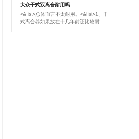
室，最后形成废气排出，就可以让三元
无法制作，需要将车辆送到修理厂或4s
造成烧机油。<&list>3、机油粘度。使用
大众干式双离合耐用吗
催化器得到清洗，排气管堵塞的情况就
店；<&list>2.车辆半轴套管防尘罩破
机油粘度过小的话，同样会有烧机油现
<&list>总体而言不太耐用。<&list>1、干
能够得到解决。
裂，破裂后会出现漏油现象，使半轴磨
象，机油粘度过小具有很好的流动性，
式离合器如果放在十几年前还比较耐
损严重，磨损的半轴容易损坏，产生异
容易窜入到气缸内，参与燃烧。<&list>
用，但是由于现在的汽车发动机动力输
响；<&list>3.稳定器的转向胶套和球头
4、机油量。机油量过多，机油压力过
出越来越高，使得干式离合器散热不足
老化，一般是使用时间过长造成的。解
大，会将部分机油压入气缸内，也会出
的缺陷也逐渐暴露出来。<&list>2、由于
决方法是更换新的质量好的转向橡胶套
现烧机油。<&list>5、机油滤清器堵塞：
干式双离合的工作环境暴露在空气中，
和球头。
会导致进气不畅，使进气压力下降，形
而离合器的散热也是通离合器罩上面的
成负压，使机油在负压的情况下吸入燃
几个小孔来进行散热。但是在行驶过程
烧室引起烧机油。<&list>6、正时齿轮或
中变速箱需要换挡，就不得不使得离合
链条磨损：正时齿轮或链条的磨损会引
器频繁工作。<&list>3、长时间的低速行
起气阀和曲轴的正时不同步。由于轮齿
驶以及过于频繁的启停，导致离合器的
或链条磨损产生的过量侧隙，使得发动
温度不断升高，而低速行驶时空气流动
机的调节无法实现：前一圈的正时和下
效率不高，无法将离合器中的热量有效
一圈可能就不一样。当气阀和活塞的运
的带走，导致离合器内部的温度不断升
动不同步时，会造成过大的机油消耗。
高，加速离合器的磨损。
解决方法：更换正时齿轮或链条。<&list
>7、内垫圈、进风口破裂：新的发动机
设计中，经常采用各种由金属和其他材