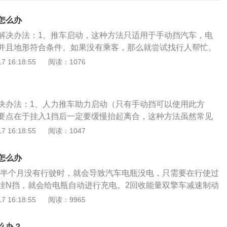
怎么办
解决办法：1、推车启动，这种方法只适用于手动挡汽车，电
并且地形符合条件。如果没有乘客，那么就尝试找行人帮忙。
下离合器，打开车钥匙至1挡位，让行人在后面推车，当车子
 16:18:55
阅读：1076
下离合器，汽车会因为惯性的原因，能即刻点火成功；2、借
启动电源，可以先周边车主求助，申请搭电。打开自己车辆的
电瓶的位置；找到汽车的电瓶之后，看清楚正负极，用电线将
决办法：1、人力推车助力启动（只有手动挡可以使用此方
接起来先连正极再连负极，并且正极上使用红色夹头，负极使
要点在于挂入1挡后一定要缓慢抬起离合，这种方法虽然常见
车的发动机启动后，被救援的车辆发动机再启动，启动成功
是一辆手动挡的车且能够找到两三个推车的朋友才行，实行起
 16:18:55
阅读：1047
电线取下再取负极电线。另外被救援车辆发动机启动的时候，
费时费力。2、搭电线助力启动：(1)首先将启动线的红色电线
时间，确保电瓶充足够的电；3、牵引拖车，找辆车牵引，先
色电池正极之上。(2)然后将另一端的红色电线钳在施救车'的红
引绳，将两车辆的前后捆绑结实，接下来就可以牵引。启动时
怎么办
3)把黑色电线钳在'被救车'的黑色负极电池上。(4)接着把黑色
两车车速相同，同时也要注意行车安全，如果后面来车，要及
过半个月没有行驶时，就会导致汽车电瓶没电，只需要在行使过
色负极电池上。(5)先启动'施救车'的引擎，然后再启动"被救
靠路边停车；4、建议车主等待4S店救援。电池没电需要进行
挂N挡，就会给电瓶自动进行充电。2回收能量双擎车减速制动
被救车仍无法启动，请检查金属接触部分是否接触不良。当救
充电后才能进行点火。蓄电池出现亏电或者漏电的情况可以进
转为发电机，可以将回收的能量储存到HV蓄电池中。3纯电行
 16:18:55
阅读：9965
电顺序应为：(1)先取被救援车辆负极搭铁线，再取救援车上负
成车辆无法着车，车内负载没电的情况。蓄电池的相关内容：
，双擎车可以纯电行驶一段路程，但也不能长久行驶。
开救援车的正极线，再断开被救援车的正极线。注:被救援车启动之
显示电不足时，要及时充电。有时在路途中发现电量不够了，
以上给蓄电池充电，尽可能关上车内用电设备。3、呼叫保险
么办？