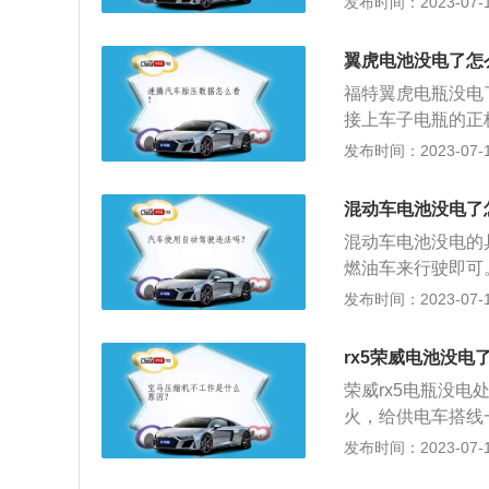
发布时间：2023-07-17
上。2、常见的损
时电流过大、接触
翼虎电池没电了怎
在行驶中产生剧烈
福特翼虎电瓶没电
成极板上的活性物
接上车子电瓶的正
蓄电池急剧放电，
然没电的情况，应
发布时间：2023-07-17
动发动机。为了避
缆。2、而在连接
混动车电池没电了
车的蓄电池的正极
混动车电池没电的
子与故障车发动机
燃油车来行驶即可
动救援车的发动机
驶。3、增程式混
发布时间：2023-07-17
池应急充电。充电
以让电动机有连续
电式混动汽车，俗
rx5荣威电池没电
机驱动、发动机驱
荣威rx5电瓶没
动机用来驱动，其
火，给供电车搭线
燃油车为主。在低
下负极，再拆下正极
发布时间：2023-07-17
动机才会介入。3
SUV，荣威rx5
它无论是低速还是