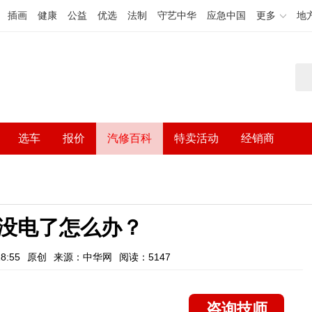
插画
健康
公益
优选
法制
守艺中华
应急中国
更多
地
选车
报价
汽修百科
特卖活动
经销商
没电了怎么办？
8:55
原创
来源：中华网
阅读：5147
咨询技师