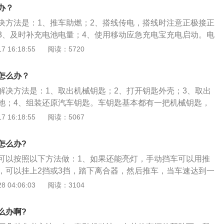
高速CANBUS系统总线等，全面提升驾乘品质。2、新款荣威
办？
汽车智能系统2.0，功能也全新升级，外观采用了“律动设计”的
决方法是：1、推车助燃；2、搭线传电，搭线时注意正极接正
24颗LED光源组成的矩阵式LED大灯，车身线条时尚动感，车
3、及时补充电池电量；4、使用移动应急充电宝充电启动。电
线的设计风格，整车线条充满韵律、富有张力。
给启动发动机系统、点火系统和汽车供电；2、发动机停止运转
 16:18:55
阅读：5720
车用电设备供电；3、用电需求超过发电机供电能力时，参加
车电系的电压稳定器的作用，能缓和点系中的冲击电压，保护
怎么办？
。
解决方法是：1、取出机械钥匙；2、打开钥匙外壳；3、取出
池；4、组装还原汽车钥匙。车钥匙基本都有一把机械钥匙，
钥匙部分折叠或者隐藏起来。使用车钥匙要注意事项有：1、
 16:18:55
阅读：5067
电脑等电子产品放在一块；2、车钥匙不要乱扔，放置在固定
进水不要用力甩，也不要按任何按钮，正确操作是把钥匙壳打
怎么办?
干，否则这个水可能会流满整个线路板。
可以按照以下方法做：1、如果还能亮灯，手动挡车可以用推
，可以挂上2挡或3挡，踏下离合器，然后推车，当车速达到一
辆就可以启动了；2、如果完全没电，想要应急的话，可以用
 04:06:03
阅读：3104
的电瓶上，借别人的电瓶启动；3、为避免蓄电池没电时无法
该在车内准备一条跨接电缆，不过，在连接跨接电缆时，千万
么办啊?
的连接顺序。