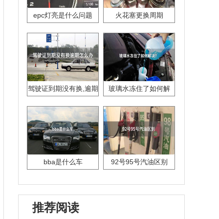
epc灯亮是什么问题
火花塞更换周期
驾驶证到期没有换,逾期
玻璃水冻住了如何解
怎么办??
决？
bba是什么车
92号95号汽油区别
推荐阅读