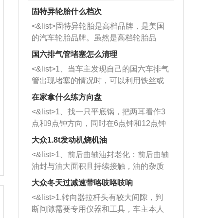
固特异轮胎什么档次
<&list>固特异轮胎是高档品牌，是美国
的汽车轮胎品牌。虽然是高档轮胎品
牌，但是中高低端的轮胎都有生产，这
国六排气管堵塞怎么清理
也是为了更好的开拓市场。
<&list>1、当车主发现自己的国六车排气
管出现堵塞的情况时，可以利用铁丝或
者是细棍，直接将杂物给取出来，如果
在家拿什么练方向盘
堵塞情况比较严重，也可以采取应急措
<&list>1、找一只平底锅，把两耳看作3
施。 <&list>2、直接利用木棍将所有的
点和9点钟方向，同时在6点钟和12点钟
杂物推到排气管里面的位置处，然后将
方向做一个标记。 <&list>2、双手握住
三元催化器拆解开，就可以将堵塞的东
大众1.8t发动机烧机油
平底锅两耳，然后往左打半圈、一圈、
西取出来。但如果是因为积碳过多引起
<&list>1、前后曲轴油封老化：前后曲轴
一圈半的练习，往右同样也要打相同的
的堵塞，就需要将三元催化器泡在草酸
油封与油大面积且持续接触，油的杂质
圈数。 <&list>3、最后强调要反复练
中进行清洗。 <&list>3、也可以利用清
和发动机内持续温度变化使其密封效果
习，这样就可以形成肌肉记忆，在真实
大众冬天过减速带咯吱咯吱响
洗剂对堵塞的情况得到解决，将清洗剂
逐渐减弱，导致渗油或漏油。<&list>2、
驾驶车辆时，不需要记忆也能打好方
放在燃油箱中，与燃油混合后，车辆启
<&list>1.转向器拉杆头有较大间隙，判
活塞间隙过大：积碳会使活塞环与缸体
向。
动时，就可以和汽油一起进入到燃烧
断间隙需要专用仪器和工具，车主本人
的间隙扩大，导致机油流入燃烧室中，