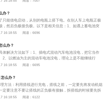
 16:18:55
阅读：7007
坏原因：（1）极桩和夹头大小不匹配：安装过松时，由于启动
面过小或接触不良，极易烧坏极柱。（2）固定不可靠：车辆
么办？
震动，使胶封、外壳和盖等裂开。（3）充电电流过大：会造
了只能借电启动，从别的电瓶上搭下电。在别人车上电瓶正极
质过早脱落，缩短蓄电池使用寿命。（4）起动时间过长：使
极，然后负极接负极。以下是相关信息：1、如遇上蓄电池突
造成极板弯曲，活性物质崩裂。
联系救援车，然后连接跨接电缆，通过救援车临时充电，以起
 16:18:55
阅读：6696
免蓄电池没电时无法充电，车主最好在车内准备一条跨接电
跨接电缆时，千万不能搞错跨接电缆的连接顺序：要先将故障
怎么办？
端子与救援车电池的正极端子连接，再将救援车电池的负极端
具体解决方法如下：1、插电式混动汽车电池没电，把它当作
室内的金属部分连接（接地线）。3、跨接电缆连接后，可起
。2、以燃油为主的混动车电池没电，理论上是不能继续行
，并稍微提高发动机的转速，约5分钟后，便可向没电的蓄电
合动力车的电池不会没电，发动机在无时无刻的给电池充电，
 16:18:55
阅读：6695
完成后，应按与连接跨接电缆相反的顺序取下跨接电缆。
不断的动力输出。以下是关于三款混动车的相关介绍：1、插
称PHEV。它是由两套动力系统来驱动，3种驱动模式包括电动
了怎么办？
动和电动机发动机共同驱动，但是纯电动续航里程短、单独发
电处理方法：利用搭线进行充电，搭线之前，一定要先将发动机熄
油耗要远高于普通燃油车。2、HEV混合动力车，动力输出以
一定要注意不要让搭线的正负极有接触，拆搭线的时候要先拆
速行驶时，依靠电动机输出动力，而在加速、高速行驶时，发
。以下是关于荣威rx5的相关介绍：1、荣威rx5是一款互联网
 16:18:55
阅读：6122
、增程式混合动力车，俗称EREV。该混动车不同于以上两种，
采用保时捷底盘调教、与路虎同源的GKN智能适时四驱、全独立
中高速行驶，其动力主要来源于发动机，但电动机起着动力输