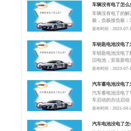
悬架系统、四路全
出的作用。
车辆没有电了怎么
RX5搭载的互联网
车辆没有电了的解
设计语言，配备由
极，负极接负极；
身侧面采用了双腰
瓶的作用是：1、
发布时间：2023-07-17
或低怠速时，给汽
供电；4、起到整
车钥匙电池没电了
汽车上的电子设备
车钥匙电池没电了
旧电池，安装新电
部分钥匙会把机械
发布时间：2023-07-17
别把车钥匙和手机
地方；3、车钥匙
汽车蓄电池没电了
开，再拿吹风机吹
汽车蓄电池没电了
车启动的办法启动
定后松开离合，车
发布时间：2021-04-28
电瓶线连接到别人
正常充电，车主应
汽车电池没电了怎
不能搞错跨接电缆