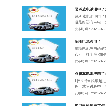
昂科威电池没电了
昂科威电池没电了
瓶最好还有点电，
首先挂上一挡，踩
发布时间：2023-07-17
速度上来后，可松
电，如果没有应急
车辆电池没电了
发动机舱盖，找到
车辆电池没电的解
两辆车辆的电瓶连
式）：推车启动的
用黑色夹头；救援
且省钱，但前提得
发布时间：2023-07-17
后，应该先将正极
来比较简单，但是
可以适当延长启动
钳在'被救车'的红
找到一根结实的牵
双擎车电池没电了
色电池正极之上。(
要缓慢启动，确保
1挂N挡当汽车超
电线钳在施救车的黑
时通知前车，慢慢
程、减速过程中，
车的引擎。若发现
搭电或者给蓄电池
时，可以将电动机
发布时间：2023-07-17
援车辆成功后，取
行更换，否则会造
驶在没有的情况下
极线。(2)先断
1、当电流表指针
后，应运行一分钟
车里电池没电了怎