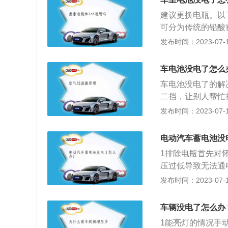
发动机又熄火启动
救援，找专业的牵
蓄电池来发动车辆
建议更换电瓶。以
前3次免费，后面
亏电解液时应补充
可分为传统的铅酸
通常他们能半小时
有多种微元素，对
命与车辆的情况有
发布时间：2023-07-17
专用充电宝，来给
动机会导致蓄电池
常见的损坏原因：
过它最主要的功能
不超过5秒，再次
触面过小或接触不
车电池没电了怎么
路车辆的帮助，更
熄火后单独供电，
胶封、外壳和盖等
车电池没电了的解
2、避免温度过高
蓄电池使用寿命。
二挡，让别人帮忙
是温度太热，对电
裂。
动起来；2、自动
发布时间：2023-07-17
车蓄电池的寿命在
用和维护不当，也
电动汽车蓄电池没
要，蓄电池的检查
1排除电瓶首先对
压过低导致无法通
告线以下，若汽车
发布时间：2023-07-17
问题，引起无法一
高。4陋习最后考
车辆没电了怎么办
操作杆拉到P档。
1能亮灯的情况手