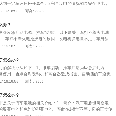
达到一定车速后松开离合。2完全没电的情况如果完全没电，
接别人的电瓶上借别人的电瓶启动。3连接跨接电缆在连接跨
 16:18:55
阅读：8323
错跨接电缆的连接顺序，将没电的蓄电池的正极端子与救援车
接。4进行应急充电跨接电缆连接后，可起动救援车的发动
么办？
动机的转速，约5分钟后，向没电的蓄电池应急充电。
常备应急启动电源、推车“助燃”。以下是关于车打不着火电池
1、车打不着火电池没电的原因：发电机发电量不足，车身漏
装，也有可能是汽车电瓶的使用时间较长导致，如果使用超过
 16:18:55
阅读：7389
能是电瓶本身出现了问题。2、注意事项：推车启动是大家最
应急起动方法，但需要注意的是，推车“助燃"对发动机、离合
了怎么办？
，自动挡车辆尤其要避免使用此方法。
时的解决办法如下：1、推车启动：推车启动为应急启动方
常使用，否则会对发动机和离合器造成损害。自动挡的车避免
启动一般需要两个人以上，一个人难以实施启动。2、搭接启
 16:18:55
阅读：7386
时还有同行的车，且车上有跨接电缆，就可以采用电瓶搭接的
蓄电池使用注意事项：1、蓄电池长久不用，会慢慢自行放
了怎么办？
、当电流表指针显示蓄电量不足时，要及时充电。3、在亏电解
下是关于汽车电池的相关介绍：1、简介：汽车电瓶也叫蓄电
或专用补液。4、充电时要使用专用充电器，放置在阴凉通风
铅酸蓄电池和免维护型蓄电池。寿命在1-8年不等，它的正常使
湿。
况有很大关系，在没有出现问题的情况下基本可以使用3年以