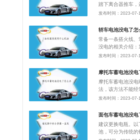
踏下离合器推车，
应急可以用电瓶线
发布时间：2023-07-17
接电缆时，不能搞
电池的正极端子连
轿车电池没电了怎
机，并稍微提高发
常备一条搭火线、
没电的相关介绍：
电，汽车被私自改
发布时间：2023-07-17
三年，亏电原因可
熟悉也是最有效的
摩托车蓄电池没电
器都有一定的伤害
摩托车蓄电池没电
法，该方法不能经
使用该方法。推车
发布时间：2023-07-17
动：如果遇到情况
方法。拓展资料：
面包车蓄电池没电
电，直至报废。2
建议更换电瓶。以
液时应补充蒸馏水
池，可分为传统的
处，避免高温和潮
用寿命与车辆的情