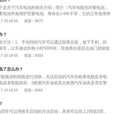
不了，作为临时措施，可以向其他的车辆求助，胞们车辆上的
引车或是拖车：现在的保险一般都会有救援服务，大多数都是
，将两个蓄电池的负极和负极相连，正极和正极相连；2、在
下是关于汽车电池的相关介绍：简介：汽车电瓶也叫蓄电池，
再次呼救就需要支付一定的费用了。只要你不是在荒郊野外，
蒸馏水或专用补液。切忌用饮用纯净水代替。因为纯净水中含
蓄电池和免维护型蓄电池。寿命在1-8年不等，它的正常使用寿
左右赶到现场。4、移动应急充电宝充电启动：通过使用汽车
蓄电池会造成不良影响；3、在启动汽车时，不间断地使用启
很大关系，在没有出现问题的情况下基本可以使用3年以上。
 16:18:55
阅读：9673
手机等各种用电设备充电，甚至可以直接接在车载冰箱上。不
因过度放电而损坏。正确的使用胁法是每次发动车的时间总长
极桩和夹头大小不匹配。安装过松时,由于启动时电流过大、接
还是在汽车没电抛锚时启动汽车，带上充电宝后不用再寻求过
启动间隔时间不少于15秒。汽车电瓶使用的注意事项：1、避免
良,极易烧坏极柱。固定不可靠。车辆在行驶中产生剧烈震动,使
办？
加方便。
想要电瓶用久点，还是要尽量避免在熄火之后使用车载电器；
裂开。充电电流过大。会造成极板上的活性物质过早脱落,缩短
决方法：1、手动挡的汽车可以通过踩离合器，放下手刹，挂
，电瓶怕冷、温度过低会影响到电瓶容量，造成启动困难，但
起动时间过长。使蓄电池急剧放电,造成极板弯曲,活性物质崩
推车，让车速达到每小时5000米，轻放离合器后点油门就能发
瓶来说却是致命的伤害。
挡汽车可通过其他汽车搭电的方法，让汽车快速发动起来。汽
 16:18:55
阅读：9393
3年左右，如果使用和维护得当，可以使用到4年以上，如果使
会在几个月内提前损坏，所以正确的使用汽车蓄电池非常重
电了怎么办？
主要看两个数据，第一个是电压，第二个是启动电流。
怀疑最深的电瓶进行排除，无法启动的汽车先检查电瓶是否电
电或者电瓶损坏。2检测汽车油表其次检测汽车油表是否在警
没油，也会导致无法启动。3操作不当然后考虑车主是否操作
 16:18:55
阅读：8562
键启动。操作不当对新车或者新手司机来说出现的频率比较
虑车主停车是否有陋习。如果车主停车时只拉了手刹而忘记把
？
动挡车可以用推车启动的办法启动，具体可以挂上2挡或3挡，