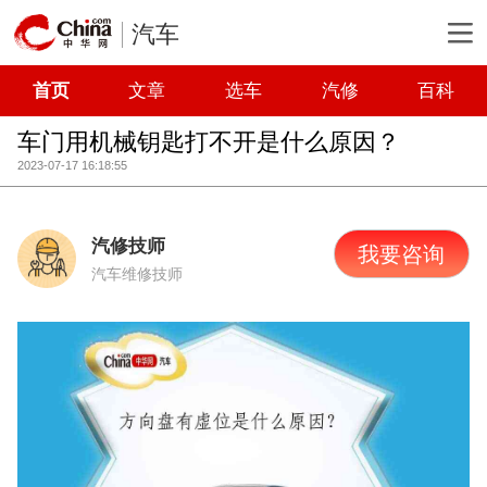
汽车
首页
文章
选车
汽修
百科
车门用机械钥匙打不开是什么原因？
2023-07-17 16:18:55
汽修技师
我要咨询
汽车维修技师