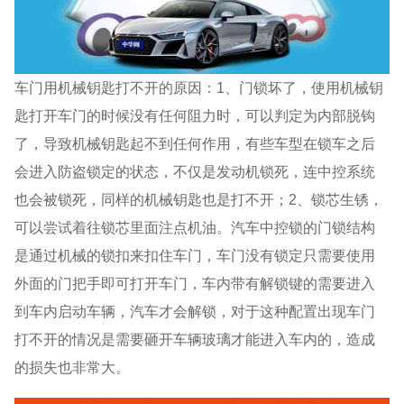
车门用机械钥匙打不开的原因：1、门锁坏了，使用机械钥
匙打开车门的时候没有任何阻力时，可以判定为内部脱钩
了，导致机械钥匙起不到任何作用，有些车型在锁车之后
会进入防盗锁定的状态，不仅是发动机锁死，连中控系统
也会被锁死，同样的机械钥匙也是打不开；2、锁芯生锈，
可以尝试着往锁芯里面注点机油。汽车中控锁的门锁结构
是通过机械的锁扣来扣住车门，车门没有锁定只需要使用
外面的门把手即可打开车门，车内带有解锁键的需要进入
到车内启动车辆，汽车才会解锁，对于这种配置出现车门
打不开的情况是需要砸开车辆玻璃才能进入车内的，造成
的损失也非常大。