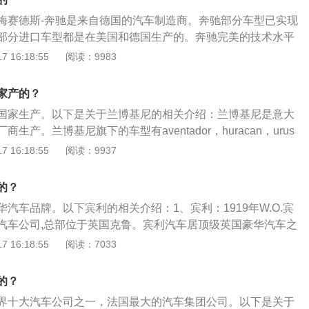
米。（数据来源于有驾官网）以雅尊2015款3.0L旗舰型为例，其
的品牌，其自诞生之日起就创造的无数传奇毋庸置疑。也正是
梅赛德斯-奔驰是来自德国的汽车制造商。奔驰部分车型已实现
10mm、1860mm、1480mm，轴距为2845mm，搭载6档手
史和响亮易记的发音，让不少人将Jeep视为SUV的代名词。而
部分进口车型都是在美国和德国生产的。奔驰完美的技术水平
功率为184kw，最大扭矩为282牛米。（数据来源于有驾官
利斯MB，可以说是宿命使然，期间发生的点滴故事更是留世人
创新能力，一系列经典轿跑款式值得称道。在国际上，该品牌
 16:18:55
阅读：9983
380TGDi自动四驱DLXHTRAC智尊版为例，其车身长宽高分
空间。
斯。奔驰S级是德国戴姆勒集团旗下品牌梅赛德斯-奔驰推出的
910mm、1720mm，轴距为2865mm，搭载8档手自一体变速
了奔驰100多年精湛的造车艺术，底层是层出不穷的科技创
9kw，最大扭矩为353牛米。（数据来源于有驾官网）以格越2
家产的？
车工程和环境保护方面，拥有超过三十多种先进的增强性设
四驱舒适版为例，其车身长宽高分别是4915m、1885mm、1695m
国家生产。以下是关于兰博基尼的相关介绍：兰博基尼是意大
优秀的汽车。每个细节都经过精心设计和打造，在驾驶性能、
mm，搭载6档手自一体变速箱，最大功率为194kw，最大扭矩为
生产。兰博基尼旗下的车型有aventador，huracan，urus
方面都达到了巅峰水平。搭载前沿的主动安全保护系统（PRE-
据来源于有驾官网）现代汽车经营理念1、全球化志向：在全球得
suv车型，这是一款中大型suv。兰博基尼是一家集设计、工程、
 16:18:55
阅读：9937
实现现实安全理念，可提前发现危险，及时预防。S级轿车配备优
受欢迎的世界一流汽车企业。2、对人的尊重：成为主导绿色
的超级跑车制造商。兰博基尼在意大利的亚平宁半岛的圣亚加
机，实现非凡驾驶乐趣与环保的完美结合。创新的梅赛德斯-奔
人类共同繁荣的企业。3、感动客户：通过创造客户优先的价
工厂，跑车全部都是纯手工制作。兰博基尼汽车模式的说明：汽
降低了二氧化碳排放量和油耗，同时大大提高了动力输出，其
的？
、技术革新：为了实现以人类为中心的尖端技术而不断努力。
将式或者运动模式，这种模式下，车辆自带的各种辅助驾驶系
置符合严格的欧V排放标准。
重个人，创造以人为本的汽车文化。
汽车品牌。以下宾利的相关介绍：1、宾利：1919年W.O.宾
普通汽车没有区别。只是视野会低很多；也可以调整到赛道模
汽车公司,总部位于英国克鲁。宾利汽车居顶级英国豪华汽车之
但是这种模式是专业赛车手使用，车辆会取消大多数的辅助驾
界最佳性能的豪华旅行轿车，宾利在1997年被大众集团收购。
 16:18:55
阅读：7033
滑，会漂移等。
：宾利车标设计运用简洁圆滑的线条，晕染、勾勒形成一对飞
一只展翅高飞的雄鹰。中间的字母“B”为宾利汽车创始人Bent
的？
母，令宾利汽车既具有帝王般的尊贵气质，又起到纪念设计者的意
界十大汽车公司之一，法国最大的汽车集团公司。以下是关于
高端宾利车型（例如慕尚、雅骏、布鲁克兰等）的前引擎盖上