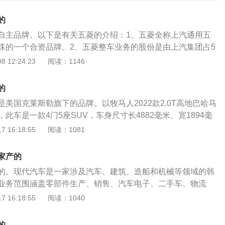
的
自主品牌。以下是有关五菱的介绍：1、五菱全称上汽通用五
殊的一个合资品牌。2、五菱整车业务的股份是由上汽集团占5
占44%、五菱汽车占5.9%，（数据来源与有驾官网）五菱的品牌
 12:24:23
阅读：1146
自治区国资委，所以五菱是属于中国国产品牌。3、五菱一直
本”为制造宗旨，主要以生产面包车、小货车为主。4、五菱汽车
的
年，是企业“艰苦创业，自强不息”精神的体现，现已经成为中国
美国克莱斯勒旗下的品牌。以牧马人2022款2.0T高地巴哈马
的品牌之一。“五菱”文字、图形商标分别荣获“中国驰名商标”
此车是一款4门5座SUV，车身尺寸长4882毫米、宽1894毫
轴距3008毫米。油箱容积81.4升，整备质量1991千克。搭载2.
 16:18:55
阅读：1081
，最大功率195.4千瓦，最大扭矩400牛米，配有8挡手自一体
源于有驾官网）。以下是关于Jeep的介绍：Jeep是一个汽车
家产的
Jeep越野车是1941年在二战中为满足美军军需生产的。已具
的。现代汽车是一家涉及汽车、建筑、造船和机械等领域的韩
莱斯勒公司作为Jeep的鼻祖，单独拥有这一注册商标。因此不是
业务范围涵盖零部件生产、销售、汽车电子、二手车、物流
p。追溯Jeep的历史，不难发现其本身就是开创精神的结晶。从
代汽车、起亚汽车品牌，包含伊兰特、雅尊、胜达、格锐等。
 16:18:55
阅读：1040
鼻祖威利斯MB到时代新宠瓦格尼尔，这个源于战争的产物一直
.5LCVTGLS领先版为例，其车身长宽高分别是4680mm、1810
来的血脉渊源和至臻至美的艺术气质，通过不断开拓创新日趋
轴距为2720mm，搭载无级变速箱，最大功率为84.5kw，最大
着整个四驱车行业前行的步伐。在72年的发展历程中，Jeep无
的