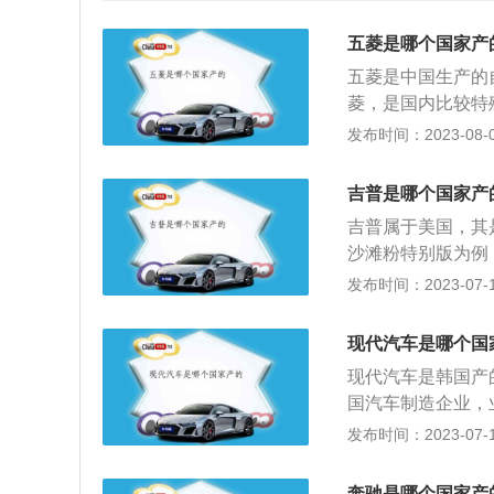
五菱是哪个国家产
五菱是中国生产的
菱，是国内比较特
0.1%、通用汽车
发布时间：2023-08-08
登记是在中国广西
以“简单化、低成
吉普是哪个国家产
品牌诞生于1985
吉普属于美国，其是
汽车行业最具价值
沙滩粉特别版为例，
米、高1838毫米、
发布时间：2023-07-17
0T涡轮增压发动机
变速箱（以上数据来
现代汽车是哪个国
品牌。世界上第一辆
现代汽车是韩国产
有80年历史。克
国汽车制造企业，
所有吉普都叫Jee
等，旗下主要有现
发布时间：2023-07-17
声名赫赫的四驱车
以伊兰特2022款1
延续着自身与生俱
mm、1415mm，
完美，传奇般引领
奔驰是哪个国家产