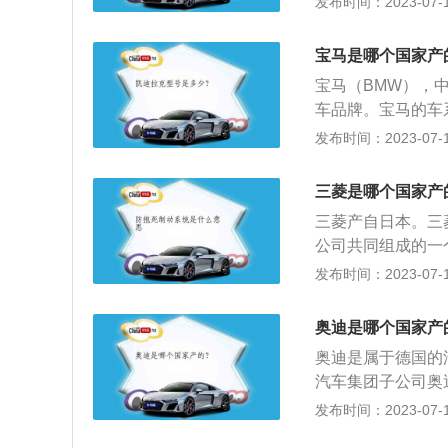
发布时间：2023-07-17
中控等元素，非常
盘低，不太适合农
消费者营造了一种
舒服，后排座椅不
车身尺寸分别为487
宝马是哪个国家产
干踩油不走的感觉
2.0T发动机+9
宝马（BMW），
265PS，从参
车品牌。宝马的车系
中，1系是小型汽
发布时间：2023-07-17
篷），5系是中大
是豪华轿跑，i系
三菱是哪个国家产
本，X系是宝马特
三菱产自日本。三菱集
跑车。宝马重要发展
公司共同组成的一个松散
坦·奥托退休后，B
i表示“菱角”。三
发布时间：2023-07-17
第一台摩托车发动
门独立。从产量上
后进军汽车坛打下了
大汽车制造业者，
W的4气缸发动机设
奥迪是哪个国家产
家三菱企业是岩崎弥
良的502型四门车
奥迪是属于德国的
厂更名为三菱商会
的概念。2000年，卖
汽车集团子公司奥
随后又经营纸、钢
海车展上，全新一代
特，奥迪还在中国
发布时间：2023-07-17
-iX和BMW-i
车市场，其中以小