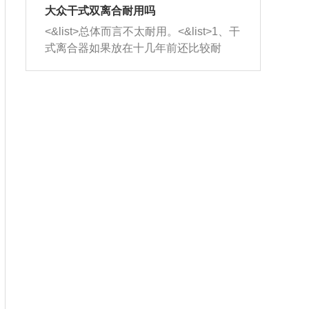
室，最后形成废气排出，就可以让三元
无法制作，需要将车辆送到修理厂或4s
造成烧机油。<&list>3、机油粘度。使用
大众干式双离合耐用吗
催化器得到清洗，排气管堵塞的情况就
店；<&list>2.车辆半轴套管防尘罩破
机油粘度过小的话，同样会有烧机油现
<&list>总体而言不太耐用。<&list>1、干
能够得到解决。
裂，破裂后会出现漏油现象，使半轴磨
象，机油粘度过小具有很好的流动性，
式离合器如果放在十几年前还比较耐
损严重，磨损的半轴容易损坏，产生异
容易窜入到气缸内，参与燃烧。<&list>
用，但是由于现在的汽车发动机动力输
响；<&list>3.稳定器的转向胶套和球头
4、机油量。机油量过多，机油压力过
出越来越高，使得干式离合器散热不足
老化，一般是使用时间过长造成的。解
大，会将部分机油压入气缸内，也会出
的缺陷也逐渐暴露出来。<&list>2、由于
决方法是更换新的质量好的转向橡胶套
现烧机油。<&list>5、机油滤清器堵塞：
干式双离合的工作环境暴露在空气中，
和球头。
会导致进气不畅，使进气压力下降，形
而离合器的散热也是通离合器罩上面的
成负压，使机油在负压的情况下吸入燃
几个小孔来进行散热。但是在行驶过程
烧室引起烧机油。<&list>6、正时齿轮或
中变速箱需要换挡，就不得不使得离合
链条磨损：正时齿轮或链条的磨损会引
器频繁工作。<&list>3、长时间的低速行
起气阀和曲轴的正时不同步。由于轮齿
驶以及过于频繁的启停，导致离合器的
或链条磨损产生的过量侧隙，使得发动
温度不断升高，而低速行驶时空气流动
机的调节无法实现：前一圈的正时和下
效率不高，无法将离合器中的热量有效
一圈可能就不一样。当气阀和活塞的运
的带走，导致离合器内部的温度不断升
动不同步时，会造成过大的机油消耗。
高，加速离合器的磨损。
解决方法：更换正时齿轮或链条。<&list
>7、内垫圈、进风口破裂：新的发动机
设计中，经常采用各种由金属和其他材