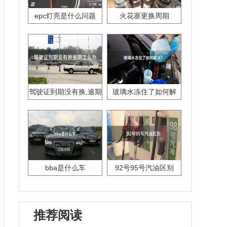
epc灯亮是什么问题
火花塞更换周期
驾驶证到期没有换,逾期
玻璃水冻住了如何解
怎么办??
决？
bba是什么车
92号95号汽油区别
推荐阅读