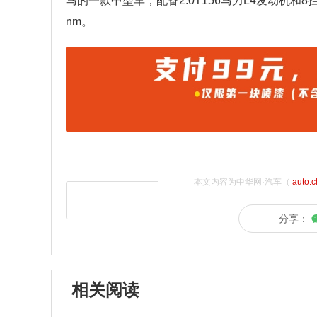
马的一款中型车，配备2.0T156马力L4发动机和
nm。
本文内容为中华网·汽车（
auto.
分享：
相关阅读