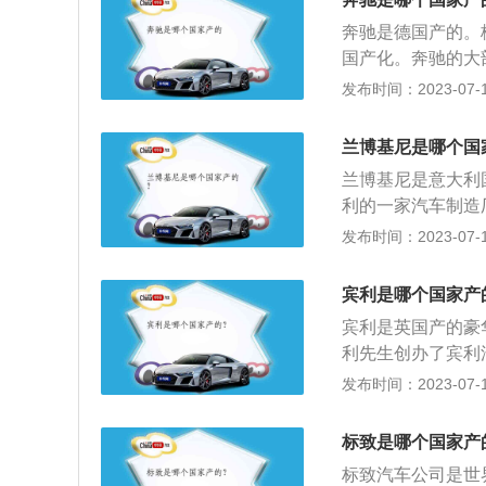
扭矩为143.9牛
疑是最受世人尊敬
奔驰是德国产的。
车身长宽高分别是49
由于天赋的传奇历
国产化。奔驰的大
自一体变速箱，最大
说起四驱车鼻祖威
过硬的质量标准，
发布时间：2023-07-17
网）以胜达2020款
无限遐想和评论的
通常简称为梅赛德
别是4930mm、1
豪华轿车。它继承
箱，最大功率为16
兰博基尼是哪个国
新。它在安全、汽
017款3.0L7座
兰博基尼是意大利
备，是一辆可靠而
m，轴距为2800
利的一家汽车制造厂商
豪华外观和安全性
306牛米。（数
等。urus是一款
发布时间：2023-07-17
SAFE），率先
到信任并成为永远
制造与销售于一身
化油耗的汽油发动
环境技术的贡献于
塔·波隆尼有组装
驰发动机技术显着
宾利是哪个国家产
值来感动客户。4
车可以换到普通模
6缸和8缸动力装
5、创造文化：尊
宾利是英国产的豪华
统会正常工作，和
利先生创办了宾利
式或者专业模式，
列，手工打造全世
发布时间：2023-07-17
驶功能，车辆会打
2、宾利车标含义
翔的翅膀，整体恰似
标致是哪个国家产
ley名字的首字
标致汽车公司是世
味。另外，在部分