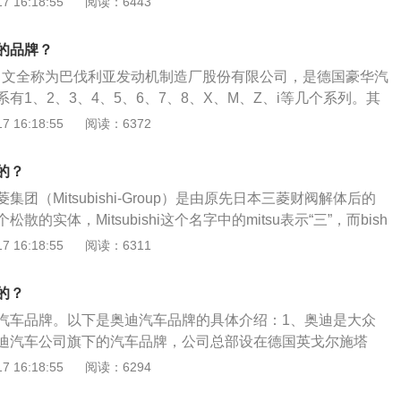
 16:18:55
阅读：6443
满足大众的审美需求，大面积采用了软质材料的包裹，特意给
村用，大灯不亮，中央扶手不符合人机工程学设计，用着不是
高级感。3、全新Jeep大指挥官车身线条平直整体造型修长，
能放倒，一档齿比太大，挂一档动一点就得挂2档，否则有种
3/1892/1738mm，轴距为2800mm，动力上，全系搭载都是
的品牌？
。
AT的动力总成，其中两驱车型最大马力234PS，四驱车型最大马力
中文全称为巴伐利亚发动机制造厂股份有限公司，是德国豪华汽
数上看这个动力总成也是在同级的水平里。
有1、2、3、4、5、6、7、8、X、M、Z、i等几个系列。其
车，2系是小型轿跑，3系是中型汽车，4系是中型轿跑（含敞
 16:18:55
阅读：6372
型汽车，6系是中大型轿跑（含敞篷），7系是豪华D级车，8系
是宝马电动车以及混合动力系列，M是宝马的高性能与跑车版
的？
定的SUV（运动型多功能汽车）车系，宝马Z系是宝马的入门级
团（Mitsubishi-Group）是由原先日本三菱财阀解体后的
历程如下：1916年，宝马公司创建。1917年7月20日，吉斯
的实体，Mitsubishi这个名字中的mitsu表示“三”，而bish
FW公司便开始重组，正式名为BMW。1922年，BMW研制了
菱汽车总部在东京港区，在1970年从三菱重工业的自动车制造部
 16:18:55
阅读：6311
机。1925年，BMW开始研制汽车，雏型也同时建成，它为日
来看，在2009年是第五大日本汽车制造业者，全球排名第十五
基础。1929年7月，BMW推出首辆汽车330。1936年，BM
生产私家车及轻型商用车辆，隶属于三菱集团旗下企业。第一
计全线改为6气缸发动机设计。1954年，BMW推出由501型改
的？
太郎于1870年接手日本官方经营的长崎造船厂，1873年造船
。1968年，宝马进军大中华市场。1978年，推出氢能源发动机
汽车品牌。以下是奥迪汽车品牌的具体介绍：1、奥迪是大众
。接着三菱开始涉足采矿、造船、银行、保险、仓储和贸易，
掉MG罗孚和路虎/LandRover。2017年4月19日，在2017上
迪汽车公司旗下的汽车品牌，公司总部设在德国英戈尔施塔
铁、玻璃、电气设备、飞机、石油和房地产。
宝马5系长轴版全球首发。2021年11月，宝马集团将以BMW
、马来西亚和南非等地设有生产厂。2、奥迪专注于中高端汽
 16:18:55
阅读：6294
4领衔多款重磅车型参加广州国际车展。
轿车和SUV车为主。3、奥迪的科技都体现在隐性科技方面，