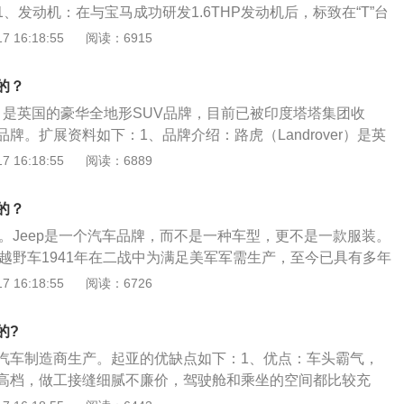
、发动机：在与宝马成功研发1.6THP发动机后，标致在“T”台
志构成相仿的立体标志，这一点与劳斯莱斯的飞天女神立体标
，相继推出了1.2THP及1.8THP发动机。2、外观：标致汽车
 16:18:55
阅读：6915
妙。
设计而著称，408这款车运用了很有家族特征的仿生元素，如
灯等，都显得更有设计感。
的？
ver）是英国的豪华全地形SUV品牌，目前已被印度塔塔集团收
牌。扩展资料如下：1、品牌介绍：路虎（Landrover）是英
公司，罗孚（Rover）是北欧的一个民族，生产自行车时就使
 16:18:55
阅读：6889
、品牌文化：路虎公司（Land-Rover）以四驱车而举世闻
始终致力于为其驾驶者提供不断完善的四驱车驾驶体验。在四
的？
公司不仅拥有先进的核心技术，而且充满了对四驱车的热情：
产。Jeep是一个汽车品牌，而不是一种车型，更不是一款服装。
威四驱车革新者。尽管路虎在不断改进产品，但它始终秉承其
p越野车1941年在二战中为满足美军军需生产，至今已具有多年
司价值与精益设计完美的结合。
eep的更多资料介绍：1、作为Jeep打造的全新中大型7座SU
 16:18:55
阅读：6726
设计源自Jeep云图概念车，量产后的它采用了Jeep家族传承
，并采用双色处理，同时全新的前大灯组与格栅相连，并采用
的?
加直线的应用使得新车相比自由光更多了几分沉稳和大气。2、
汽车制造商生产。起亚的优缺点如下：1、优点：车头霸气，
用了米色和黑色的双色搭配，让着外观硬朗的汉子有着比较优
高档，做工接缝细腻不廉价，驾驶舱和乘坐的空间都比较充
功能三幅式方向盘，对称式的中控台、炮筒仪表盘、飞翼式的
比较不错，前后碟刹比老款前盘后鼓的要厚道。2、缺点：底