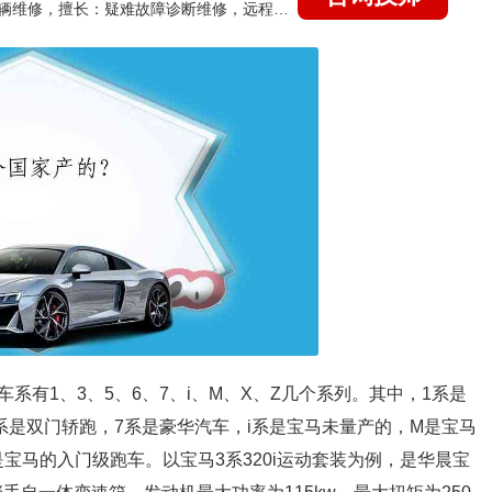
国家认证的汽车维修技师，15年德美日等各系车辆维修，擅长：疑难故障诊断维修，远程维修技术指导
有1、3、5、6、7、i、M、X、Z几个系列。其中，1系是
系是双门轿跑，7系是豪华汽车，i系是宝马未量产的，M是宝马
宝马的入门级跑车。以宝马3系320i运动套装为例，是华晨宝