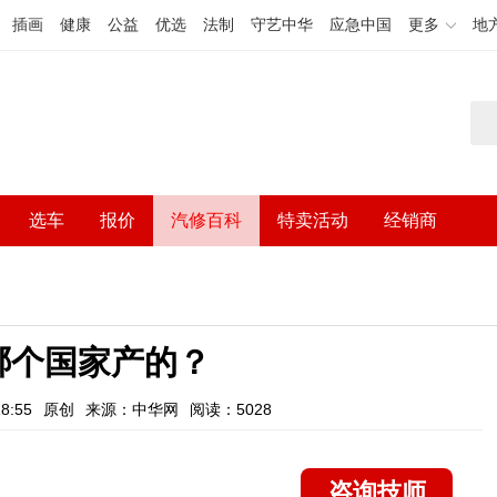
插画
健康
公益
优选
法制
守艺中华
应急中国
更多
地
选车
报价
汽修百科
特卖活动
经销商
哪个国家产的？
8:55
原创
来源：中华网
阅读：5028
咨询技师