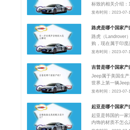
标致的相关介绍：1
装有一枚与主体标
上的猫步也越踩越美
发布时间：2023-07-17
志有着异曲同工之
向来以独具个性的
狮眼大灯和狮爪尾
路虎是哪个国家产
路虎（Landro
购，现在属于印度品
国一家古老的汽车
发布时间：2023-07-17
用罗孚作商标名。2
名。自创始以来就
吉普是哪个国家产
驱车领域中，路虎
Jeep属于美国生
他是举世公认的权
世界上第一辆Jee
优良传统就是将公
历史。以下是关于j
发布时间：2023-07-17
V，大指挥官的整体
的7孔式进气格栅
起亚是哪个国家产
了全LED光源，
起亚是韩国的一家
内饰的设计方面采
内饰的材质不怎么
雅的内饰氛围、多
裕，后备箱容积也