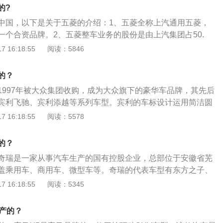
箱、底盘悬挂，车身技术，奥迪都有不小的优势，奥迪的大灯
的?
出众。
中国，以下是关于五菱的介绍：1、五菱全称上汽通用五菱，
一个合资品牌。2、五菱整车业务的股份是由上汽集团占50.
4%、五菱汽车占5.9%，但五菱的品牌是登记在中国广西自治
 16:18:55
阅读：5846
菱是属于中国国产品牌。3、五菱一直以“简单化、低成本”为制
产面包车、小货车为主。4、五菱汽车品牌诞生于1985年，是
的？
自强不息”精神的体现，现已经成为中国汽车行业最具价值的品
1997年被大众集团收购，成为大众旗下的豪华车品牌，其先后
字、图形商标分别荣获“中国驰名商标”
宾利飞驰、宾利添越等系列车型。宾利的车标设计运用简洁圆
勾勒形成一对飞翔的翅膀，整体恰似一只展翅高飞的雄鹰。欧
 16:18:55
阅读：5578
款跑车，底盘前悬架使用了双叉臂式独立悬架，后悬架使用了
车身尺寸方面，其长宽高分别为4850mm、1954mm、1405
的？
1mm，动力方面搭载4.0T双涡轮增压发动机，传动系统匹配8挡
奇瑞是一家从事汽车生产的国有控股企业，总部位于安徽省芜
盖乘用车、商用车、微型车等。奇瑞的代表车型有东方之子、
瑞A1、奇瑞A3、风云、旗云、旗云2、奇瑞E5、瑞麒G6、瑞
 16:18:55
阅读：5345
瑞麒M5、瑞虎8。以2020款瑞虎8手动时尚版为例：其车身尺寸
1860毫米、高1746，轴距为2710毫米。这款车搭载了1.5T15
家产的？
最大功率为115千瓦。