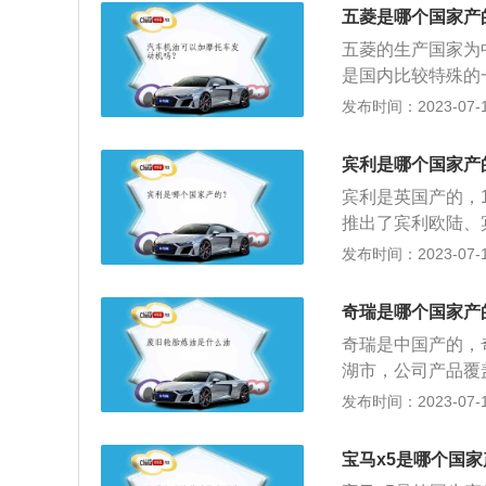
比如发动机、变速
五菱是哪个国家产
和四驱系统也非常
五菱的生产国家为
是国内比较特殊的
1%、通用汽车占4
发布时间：2023-07-17
区国资委，所以五
造宗旨，主要以生
宾利是哪个国家产
企业“艰苦创业，
宾利是英国产的，
牌之一。“五菱”文
推出了宾利欧陆、
滑的线条，晕染、
发布时间：2023-07-17
陆是宾利旗下的一
多连杆式独立悬架。
奇瑞是哪个国家产
mm，轴距为285
奇瑞是中国产的，
双离合变速箱。
湖市，公司产品覆
奇瑞QQ、瑞虎、奇
发布时间：2023-07-17
麒G5、瑞麒M1、
是长4700毫米、宽
宝马x5是哪个国
6马力L4发动机，