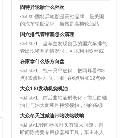
固特异轮胎什么档次
<&list>固特异轮胎是高档品牌，是美国
的汽车轮胎品牌。虽然是高档轮胎品
牌，但是中高低端的轮胎都有生产，这
国六排气管堵塞怎么清理
也是为了更好的开拓市场。
<&list>1、当车主发现自己的国六车排气
管出现堵塞的情况时，可以利用铁丝或
者是细棍，直接将杂物给取出来，如果
在家拿什么练方向盘
堵塞情况比较严重，也可以采取应急措
<&list>1、找一只平底锅，把两耳看作3
施。 <&list>2、直接利用木棍将所有的
点和9点钟方向，同时在6点钟和12点钟
杂物推到排气管里面的位置处，然后将
方向做一个标记。 <&list>2、双手握住
三元催化器拆解开，就可以将堵塞的东
大众1.8t发动机烧机油
平底锅两耳，然后往左打半圈、一圈、
西取出来。但如果是因为积碳过多引起
<&list>1、前后曲轴油封老化：前后曲轴
一圈半的练习，往右同样也要打相同的
的堵塞，就需要将三元催化器泡在草酸
油封与油大面积且持续接触，油的杂质
圈数。 <&list>3、最后强调要反复练
中进行清洗。 <&list>3、也可以利用清
和发动机内持续温度变化使其密封效果
习，这样就可以形成肌肉记忆，在真实
大众冬天过减速带咯吱咯吱响
洗剂对堵塞的情况得到解决，将清洗剂
逐渐减弱，导致渗油或漏油。<&list>2、
驾驶车辆时，不需要记忆也能打好方
放在燃油箱中，与燃油混合后，车辆启
<&list>1.转向器拉杆头有较大间隙，判
活塞间隙过大：积碳会使活塞环与缸体
向。
动时，就可以和汽油一起进入到燃烧
断间隙需要专用仪器和工具，车主本人
的间隙扩大，导致机油流入燃烧室中，