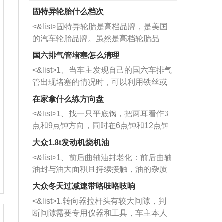
固特异轮胎什么档次
<&list>固特异轮胎是高档品牌，是美国
的汽车轮胎品牌。虽然是高档轮胎品
牌，但是中高低端的轮胎都有生产，这
国六排气管堵塞怎么清理
也是为了更好的开拓市场。
<&list>1、当车主发现自己的国六车排气
管出现堵塞的情况时，可以利用铁丝或
者是细棍，直接将杂物给取出来，如果
在家拿什么练方向盘
堵塞情况比较严重，也可以采取应急措
<&list>1、找一只平底锅，把两耳看作3
施。 <&list>2、直接利用木棍将所有的
点和9点钟方向，同时在6点钟和12点钟
杂物推到排气管里面的位置处，然后将
方向做一个标记。 <&list>2、双手握住
三元催化器拆解开，就可以将堵塞的东
大众1.8t发动机烧机油
平底锅两耳，然后往左打半圈、一圈、
西取出来。但如果是因为积碳过多引起
<&list>1、前后曲轴油封老化：前后曲轴
一圈半的练习，往右同样也要打相同的
的堵塞，就需要将三元催化器泡在草酸
油封与油大面积且持续接触，油的杂质
圈数。 <&list>3、最后强调要反复练
中进行清洗。 <&list>3、也可以利用清
和发动机内持续温度变化使其密封效果
习，这样就可以形成肌肉记忆，在真实
大众冬天过减速带咯吱咯吱响
洗剂对堵塞的情况得到解决，将清洗剂
逐渐减弱，导致渗油或漏油。<&list>2、
驾驶车辆时，不需要记忆也能打好方
放在燃油箱中，与燃油混合后，车辆启
<&list>1.转向器拉杆头有较大间隙，判
活塞间隙过大：积碳会使活塞环与缸体
向。
动时，就可以和汽油一起进入到燃烧
断间隙需要专用仪器和工具，车主本人
的间隙扩大，导致机油流入燃烧室中，