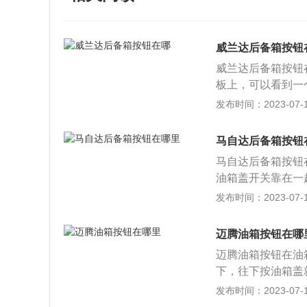
威兰达后备箱按钮
威兰达后备箱按钮
板上，可以看到一
盖就打开。后备箱
发布时间：2023-07-17
无外乎方向盘左边
个拉杆，这种拉杆
马自达后备箱按钮
左下侧，上面会有
马自达后备箱按钮
备箱开启方式：一
油箱盖开关靠在一
用使用的方式了，
打开后备箱。另外
发布时间：2023-07-17
遥控钥匙上面可能
状态的时候，通过
的配备了智能感应
在内饰方面该车的
右），按下尾箱上
迈腾油箱按钮在哪
门板、出风口或是
制如果车型既未配
迈腾油箱按钮在油
质感。汽车后备箱
只要打开中控锁，
下，往下按油箱盖就
太多过重的物品的
还有一种利用脚踢
动机是德国大众汽
发布时间：2023-07-17
汽车的前后失去了
一扫，尾箱盖就是
平，并带领着汽油发