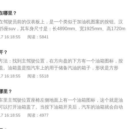
主驾驶位置，在方向盘的下方有一个油箱图标，这里就是油箱
箱开关后，按下油箱开关即可打开油箱盖。
在哪里？
在驾驶员前的仪表板上，是一个类似于加油机图案的按钮。汉
座suv，其车身尺寸是：长4890mm、宽1925mm、高1720m
m，油箱容积为72.5l。汉兰达搭载了2.0t涡轮增压发动机，最大
 16:18:55
阅读：5841
大功率转速是每分钟5200到5600rpm，最大扭矩是350nm，最
1800到4000rpm，其采用的驱动方式是前置前驱，前悬架使
开？
悬架，后悬架使用了e型多连杆式独立悬架。
方法：找到主驾驶位置，在方向盘的下方有一个油箱图标，按
盖。油箱盖是指汽车上的用于储备汽油的箱子，形状是方形
，密封性很好，只有一个小小的园形入口，这个口和瓶子的盖
 16:18:55
阅读：5518
。汉兰达车身的长宽高分别为4890mm、1925mm、1720m
mm，搭载了2.0t涡轮增压发动机，匹配的是6挡手自一体变速
哪里？
大功率为162kw，最大扭矩为350nm。
车里主驾驶位置座椅左侧地面上有一个油箱图标，这个就是油
可以打开油箱盖了。当按下油箱开关后，汽车的油箱就会自动
油，就可以通过这个方式打开汉兰达的油箱，在车子的后备箱
 16:18:55
阅读：4977
启挡把。汉兰达的车身尺寸长宽高分别为4890毫米、1925毫
轴距为2790毫米。汉兰达搭载的是一台2.0T涡轮增压发动机，这