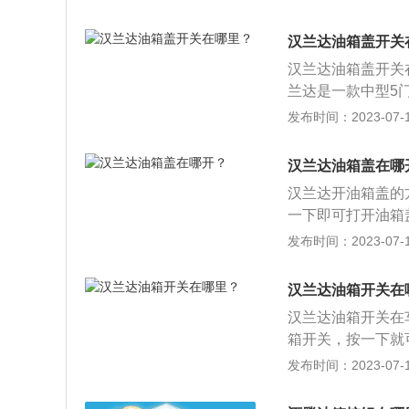
进入车内后，找到
开关。3、找到油
汉兰达油箱盖开关
汉兰达油箱盖开关
兰达是一款中型5门5
m，轴距为2790m
发布时间：2023-07-17
功率是162kw，最
大扭矩转速是每分钟
汉兰达油箱盖在哪
用了麦弗逊式独立
汉兰达开油箱盖的
一下即可打开油箱
的，用不锈钢做成
发布时间：2023-07-17
子一样大，便于储存
m，轴距为2790
汉兰达油箱开关在
箱，这款发动机的最
汉兰达油箱开关在
箱开关，按一下就
弹开，如果需要加
发布时间：2023-07-17
还有一个手动油箱开
米、1720毫米，