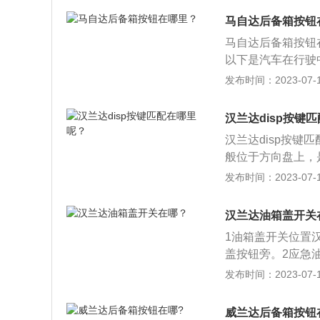
炸，因此安放过重
油缸内直喷技术结
马自达后备箱按钮
够实现5000转/
马自达后备箱按钮
输出功率。与传统
以下是汽车在行驶
出。与1.8TSI
物就会被甩出车外
发布时间：2023-07-17
迈腾车主既可以享
发交通事故。上的
趣。
的会造成道路的堵
汉兰达disp按键
的后挡玻璃，影响
汉兰达disp按键
通事故。
般位于方向盘上，
耗、续航里程等。
发布时间：2023-07-17
续航剩余里程数等
方法：按住方向盘
汉兰达油箱盖开关
出现clock选项
1油箱盖开关位置
时，10秒钟后自
盖按钮旁。2应急
内侧护盖并拉动杆
发布时间：2023-07-17
威兰达后备箱按钮