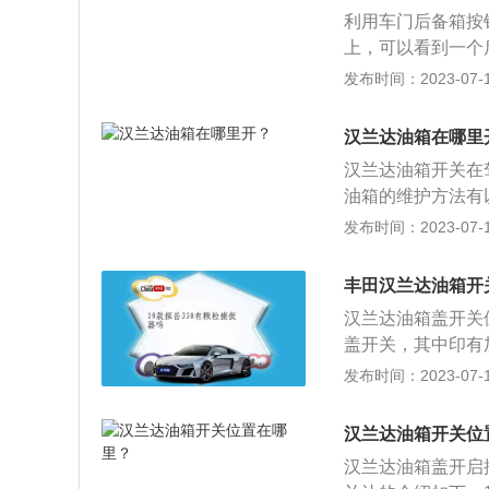
利用车门后备箱按
上，可以看到一个
就打开。汽车后备
发布时间：2023-07-17
车辆出现小故障，
电筒。2、逃生开
汉兰达油箱在哪里
后备箱就有个逃生
汉兰达油箱开关在
关形状不同，只要
油箱的维护方法有
箱的检查和维护，
发布时间：2023-07-17
车燃油的油路发生
的正常运行会产生
丰田汉兰达油箱开
制，油箱整体呈不
汉兰达油箱盖开关
累的污垢会对燃油
盖开关，其中印有
了发动机的正常运
可开启油箱盖。以
发布时间：2023-07-17
车上用于装燃料的
油箱的主要作用是
汉兰达油箱开关位
质等作用。3、油
汉兰达油箱盖开启
样，容积大的油箱