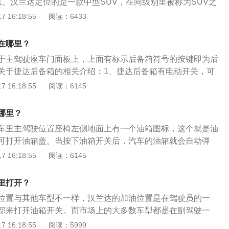
1、汉兰达定位的是一款中型SUV，在同级别里被称为SUV之
期将油箱内的积水和垢物放出，然后检查油管接头与开关等地
考虑的就是它的耐用性、稳定性。在座位上的区别：一个是五
 16:18:55
阅读：6433
现象同时也要检查盖口处的密封垫圏是否完好，防止在行驶的
本。2、外观方面：新款汉兰达针对前脸进行了小幅调整，其
。
加流畅，并在内部增加了全新的LED日间行车灯。此外该车还
在哪里？
险杠进行修改，使整车看起来更霸气。车尾部分，新车采用了
于主驾驶座车门面板上，上面有标示后备箱符号的按键即为后
尾灯使新车看起来更加时尚，另车顶全新的小尺寸扰流板看起来
关于捷达后备箱的相关介绍：1、捷达后备箱有电动开关，可
内饰方面：新款汉兰达内饰设计变化不大，不过全新的蓝色内
按键开启后备厢。在熄火状态下一按就开，而在刚启动车子
 16:18:55
阅读：6145
时尚，另外该车在第二排还增加了吸顶式液晶屏。配置部分，
秒才能开。另外也可以直接用后备箱钥匙往后备箱锁眼里一扭
包括车道偏离警示、行人预碰撞系统、自动远光灯、动态雷达
捷达后备箱尺寸为宽1000mm，高590mm，纵深1040mm，
置。另外高配车型还配备了360度全景影像系统，与现款车型
哪里？
2、后备厢空间较大，能满足日常家庭储物需求。主驾可通过门板
、动力系统方面：新款汉兰达搭载的发动机为一台2.0T涡轮增
车里主驾驶位置座椅左侧地面上有一个油箱图标，这个就是油
备厢，不用下车操作。后备箱内有照明灯，方便车主夜晚取放
面与之匹配的是6速手自一体变速箱，在动力输出方面，最大
可打开油箱盖。当按下油箱开关后，汽车的油箱就会自动弹
安放位，不会因乱晃而产生异响。但衬板材质较硬，上面放重
大扭距为350N.M。
，就可以通过这个方式打开汉兰达的油箱，在车子的后备箱还
 16:18:55
阅读：6145
。
启挡把。以下是有关汉兰达的简介：1、汉兰达搭载的是一台2.
机，这款车使用的是日系原装进口的2.0T涡轮增压直喷发动机，
里打开？
8ARFTS。2、在动力方面，这台发动机的最大功率为162千
位置与其他车型不一样，汉兰达的加油位置是在驾驶员的一
50牛米，在传动系统方面，与发动机相匹配的是6挡手自一体变
部来打开油箱开关。而市场上的大多数车型都是在副驾驶一
油盖的打开步骤如下：1、首先需要打开车门，进入车内。2、
 16:18:55
阅读：5999