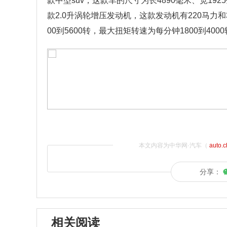
款中型suv，这款车的尺寸为长4890毫米、宽192
款2.0升涡轮增压发动机，这款发动机有220马力
00到5600转，最大扭矩转速为每分钟1800到400
本文内容为中华网·汽车（
auto.
分享：
相关阅读