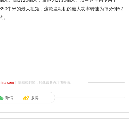
5毫米、高1720毫米，轴距为2790毫米。汉兰达全系使用了一
和350牛米的最大扭矩，这款发动机的最大功率转速为每分钟52
0转。
china.com
）编辑或翻译，转载请务必注明来源。
微信
微博