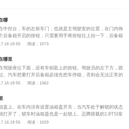
在哪
在中控台，车的左前车门，也就是主驾驶室的位置，在门内饰
个后备箱开启的按钮，只需要用手将按钮往上抬一下，后备箱
按钮的位置因不同厂商、不同车型而产生差别。大体上来讲，
 16:18:55
阅读：1073
或是中控区域。有的车型的后备箱并不是按钮开启的，而是一
形式的就比较规矩，一般都是在驾驶座的左下侧或者方向盘的
在哪里
一个汽车尾箱翘起的图标。通常和油箱盖拉杆在一起。常见后
在驾驶座位下面，还有车钥匙上的按钮。驾驶员的左下方，跟
、钥匙遥控控制（车外）这应该是大部分车主开启后备箱最常
起。汽车想要打开后备箱必须先把车停稳，否则会无法正常的
方法也很简单，直接按下车钥匙的后备箱开启按钮，有的车型
，使用汽车的钥匙也可以打开汽车的后备箱，可以在处于熄火
 16:18:55
阅读：1062
没有后备箱开启按钮，那么直接按解锁键后尾箱也会解锁。有
钥匙遥打开。（以上数据来源于马自达汽车官网）长安马自达
钥匙的车型，只要遥控钥匙在一定的范围内（一般为1米左
出风口造型以及中控台界面采用简约的设计风格带过，并且在
的开关，就可以直接打开后备箱。二、其它开启方式中控锁控
里
排挡杆周围，通过金属或是高光泽钢琴烤漆饰板来强化整体的
备按钮也没有拉杆，那么就说明后尾箱是和车门联动锁止的，
箱盖上。在车内没有设置油箱盖开关，当汽车处于解锁的状态
不能放过重的物品，每一辆车都有自己的载重极限，如果安放
就可以从后面拉开尾箱了。感应式开关在一些中高端车型上，
打开了，锁车时油箱盖也是一起锁上。迈腾搭载的1.8TSI发
话不仅容易导致汽车超载而且耗油也会比较高。同时还会导致
感应式开关来开启后备箱的，车主只需把脚轻轻的往尾箱下面
车最新一代发动机，它凝聚了国际上最先进的发动机技术水
 16:18:55
阅读：1029
重量的平衡，很容易发生侧翻问题，其至于还容易导致轮胎爆
优雅的打开。
动机的发展趋势，全新的1.8TSI发动机将涡轮增压技术与汽