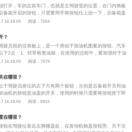
钮打开，车的左前车门，也就是主驾驶室的位置，在门内饰板
后备箱开启的按钮，只需要用手将按钮往上抬一下，后备箱盖
箱隐藏功能介绍如下：1、应急手电筒功能：夜间行驶时难免
 16:18:55
阅读：7554
如果翻找工具或东西，就会需要照明工具，最好的工具就是手
关功能：如果车辆落入水中，人车被困，很难打开车门逃生，
开？
开关，多数隐蔽在钥匙锁块附近，有的是拉环，有的把手，开
驾驶员前的仪表板上，是一个类似于加油机图案的按钮。汽车
事先了解过就能够找到。
以下2点：1、经常检查油箱：在使用的过程中，要加强对于油
避免对发动机造成影响，。在汽车油箱的使用过程中，如果汽
 16:18:55
阅读：7079
堵塞，会使发动机运行不平稳，出现抖动的情况，对于发动机
不好的影响；2、清理积油垢污：由于油箱的安装位置的限
关在哪里？
规则形状，需要清理污垢，避免对油箱造成危害，油箱底部积
位于驾驶员座位的左下方有两个扳钮，分别是后备箱开关和油
品质也会造成一定的影响，对于油箱污垢的及时清理也就保证
加油机的按钮是油盖的开关，使用的时候只需要将按钮按下即
行。
下是关于汽车油箱的相关资料：1、油箱种类：油箱指的是汽
 16:18:55
阅读：6915
容器，一般分为开式油箱和闭式油箱两种。2、油箱的作用：
存储燃料，但是此外还起着散热、分离油液中的气泡、沉淀杂
置在哪里？
箱容积大小不同：不同型号的车辆其油箱的容积大小也不一
按钮在驾驶位靠近左脚膝盖处，在发动机舱盖按钮旁。关于汉
可以行驶的里程数比较长。4、油箱保养：平时车主要注意油