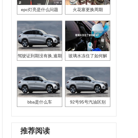
epc灯亮是什么问题
火花塞更换周期
驾驶证到期没有换,逾期
玻璃水冻住了如何解
怎么办??
决？
bba是什么车
92号95号汽油区别
推荐阅读