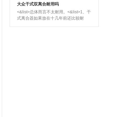
室，最后形成废气排出，就可以让三元
无法制作，需要将车辆送到修理厂或4s
造成烧机油。<&list>3、机油粘度。使用
大众干式双离合耐用吗
催化器得到清洗，排气管堵塞的情况就
店；<&list>2.车辆半轴套管防尘罩破
机油粘度过小的话，同样会有烧机油现
<&list>总体而言不太耐用。<&list>1、干
能够得到解决。
裂，破裂后会出现漏油现象，使半轴磨
象，机油粘度过小具有很好的流动性，
式离合器如果放在十几年前还比较耐
损严重，磨损的半轴容易损坏，产生异
容易窜入到气缸内，参与燃烧。<&list>
用，但是由于现在的汽车发动机动力输
响；<&list>3.稳定器的转向胶套和球头
4、机油量。机油量过多，机油压力过
出越来越高，使得干式离合器散热不足
老化，一般是使用时间过长造成的。解
大，会将部分机油压入气缸内，也会出
的缺陷也逐渐暴露出来。<&list>2、由于
决方法是更换新的质量好的转向橡胶套
现烧机油。<&list>5、机油滤清器堵塞：
干式双离合的工作环境暴露在空气中，
和球头。
会导致进气不畅，使进气压力下降，形
而离合器的散热也是通离合器罩上面的
成负压，使机油在负压的情况下吸入燃
几个小孔来进行散热。但是在行驶过程
烧室引起烧机油。<&list>6、正时齿轮或
中变速箱需要换挡，就不得不使得离合
链条磨损：正时齿轮或链条的磨损会引
器频繁工作。<&list>3、长时间的低速行
起气阀和曲轴的正时不同步。由于轮齿
驶以及过于频繁的启停，导致离合器的
或链条磨损产生的过量侧隙，使得发动
温度不断升高，而低速行驶时空气流动
机的调节无法实现：前一圈的正时和下
效率不高，无法将离合器中的热量有效
一圈可能就不一样。当气阀和活塞的运
的带走，导致离合器内部的温度不断升
动不同步时，会造成过大的机油消耗。
高，加速离合器的磨损。
解决方法：更换正时齿轮或链条。<&list
>7、内垫圈、进风口破裂：新的发动机
设计中，经常采用各种由金属和其他材