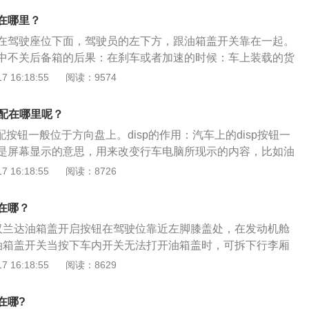
物品可能就会有安全隐患。
合在一起，使其能够提供更大的功率和更好的扭矩特性，它能
在哪里？
分钟到6200转/分钟的转速区间内，持续获得118千瓦的最大额定
在驾驶座位下面，驾驶员的左下方，跟油箱盖开关靠在一起。
2.4升自然吸气式发动机相比，其强大的动力表现优势更加突
中不关后备箱的后果：在刹车或者加速的时候：车上装载的货
发动机形成黄金匹配的6速TIPTRONIC手（自）动动一体变速箱使
，轻则造成车主的财物损失，重则会砸到后面的车辆，从而引
 16:18:55
阅读：9574
受自动档带来的轻松自在，同时又可以体验手动换档的驾驭乐
东西掉落：会造成道路杂物，从而影响后面的车辆通行，严重
塞。在颠簸状态下：整个后备箱盖会翘起来，这样会阻挡汽车
匹配在哪里呢？
驾驶员的视线，驾驶员就不清楚后方的车辆情况，容易引起交
匹配按钮一般位于方向盘上。disp的作用：汽车上的disp按钮一
是屏幕显示的意思，用来改变行车电脑所现示的内容，比如油
汽车disp按钮可以调动车辆的里程数、油耗记录、油量存余、
 16:18:55
阅读：8726
信息，可以显示油耗里程等信息，长按可以清零。disp的操作
表面右侧的DISP按键，直到多功能显示屏（中央出风口上面）
在哪？
，再次按住DISP按钮，直至时间显示闪烁，按下DISP按钮调整小
汉兰达油箱盖开启按钮在驾驶位靠近左脚膝盖处，在发动机舱
动进入分钟调整，再次按压DISP按钮调整分钟即可。
油箱盖开关当按下车内开关无法打开油箱盖时，可拆下行李厢
，即可松开燃油箱盖。
 16:18:55
阅读：8629
在哪?