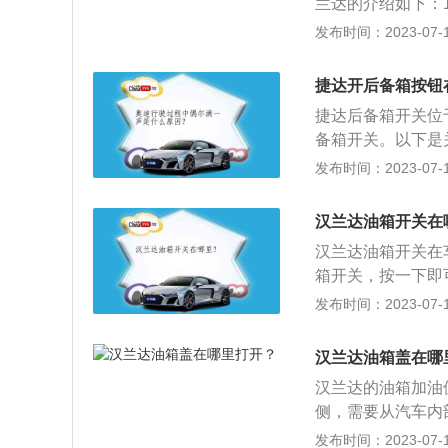
兰达的介绍如下：
箱的保养工作，定
王称号，其最主要
发布时间：2023-07-17
方有没有渗漏油的
座，一个是七座版
过程中有燃油溢出
中前大灯组造型更
捷达开后备箱按钮
对前进气格栅与保
捷达后备箱开关位
全新LED光带式
备箱开关。以下是
更显运动感。3、
通过主驾驶座门板
发布时间：2023-07-17
饰氛围灯看起来更
时，则需要按住3
新款汉兰达配备了
就可以打开。大众新
巡航控制系统等配
汉兰达油箱开关在
容积为466L。
配置更加丰富。4
汉兰达油箱开关在
按键为他人开启后
压发动机，传动方
箱开关，按一下即
行李。随车工具有
功率为162KW，最
开，如果需要加油
发布时间：2023-07-17
物也不易凹陷变形
有一个手动油箱开
0T涡轮增压发动
汉兰达油箱盖在哪
这台发动机的型号为
汉兰达的油箱加油
瓦，最大扭矩为3
侧，需要从汽车内
速箱。
侧。汉兰达油箱加
发布时间：2023-07-17