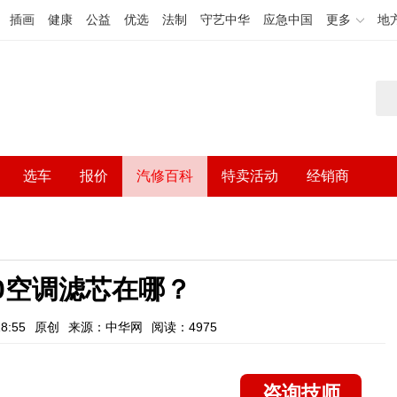
插画
健康
公益
优选
法制
守艺中华
应急中国
更多
地
选车
报价
汽修百科
特卖活动
经销商
0空调滤芯在哪？
8:55
原创
来源：中华网
阅读：4975
咨询技师