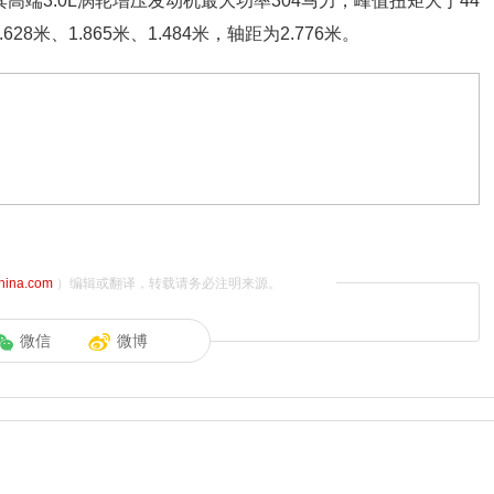
动机，其高端3.0L涡轮增压发动机最大功率304马力，峰值扭矩大于44
米、1.865米、1.484米，轴距为2.776米。
china.com
）编辑或翻译，转载请务必注明来源。
微信
微博