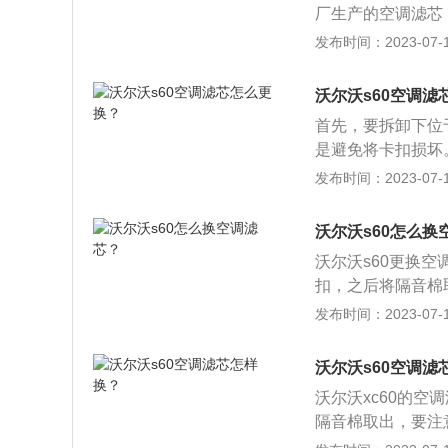
厂生产的空调滤芯
器。沃尔沃s60
发布时间：2023-07-17
卡扣，之后将隔音
音棉之后，将手伸
沃尔沃s60空调滤
注意的是，滤芯外
首先，要拆卸下位
是避免将卡扣损坏
再次伸入即可将空
发布时间：2023-07-17
时避免安反。空调
不会进入车厢。2
沃尔沃s60怎么换
空气中，水分、煤
沃尔沃s60更换
吸附水分。4、能
扣，之后将隔音棉
全；能给驾乘人员
进去将挡板取出，
发布时间：2023-07-17
能强效杀菌除臭。
脏，可清洗之后继
境；能有效分隔空
这里要注意的是，
保证司乘人员不会
沃尔沃s60空调滤
沃尔沃xc60的
隔音棉取出，要注
伸进去将挡板取出