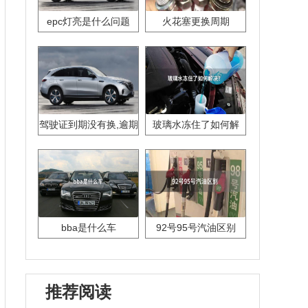
epc灯亮是什么问题
火花塞更换周期
驾驶证到期没有换,逾期
玻璃水冻住了如何解
怎么办??
决？
bba是什么车
92号95号汽油区别
推荐阅读