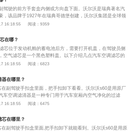
防止这类物质进入空调系统破坏空调系统，给车内乘用人员良
师，而格布里森则是经济学出身的国际行销部门经理。由于两
副驾驶的前方手套盒内侧或方向盘下面。沃尔沃是瑞典著名汽
护车内人员的身体健康。
热情，携手合作在1925年9月时成功说服SKF的董事会，借
豪，该品牌于1927年在瑞典哥德堡创建，沃尔沃集团是全球领
兰大的厂房进行试作车的组装，并且在1926年8月10日获得
筑设备制造商，主要提供卡车、客车、建筑设备、船舶和工业
 16:18:55
阅读：9359
车量产。
空发动机元器件。沃尔沃旗下主要产品有V40、V60、S60、
XC90。其中沃尔沃XC40在设计、科技以及驾控等方面全面提升，
滤芯在哪？
计语言，车身高度及宽度全面调整，车内空间融入众多人性化
空调滤芯位于发动机舱的蓄电池后方，需要打开机盖，在驾驶员侧
助系统、新一代城市安全系统、Sensus智能车载交互系统等安
，空气滤芯是一个黑色塑料盖。以下介绍几点汽车空调滤芯的
乐技术。
调格贴紧壳体，保证未过滤空气不会进入车厢。2、能分隔空气
 16:18:55
阅读：6823
研磨颗粒等固体杂质。3、能吸附空气中，水分、煤烟、臭
物、SO2、CO2等；有强力和持久地吸附水分。
清器在哪里？
滤芯在副驾驶手扣盒里面，把手扣卸下看看。沃尔沃s60是用原厂
汽车空调滤清器是一种专门用于汽车室厢内空气净化的过滤
空调滤清器的拆装方法如下：1、首先，要拆卸下位于发动机舱副
 16:18:55
阅读：6475
之后将隔音棉取出。要注意的是避免将卡扣损坏。2、取出滤
后，将手伸进去将挡板取出，之后再次伸入即可将空调滤芯取
滤芯在哪里？
是，滤芯外侧有箭头指示，再安装时避免安反。
芯在副驾驶手扣盒里面,把手扣卸下就能看到。沃尔沃s60是用原