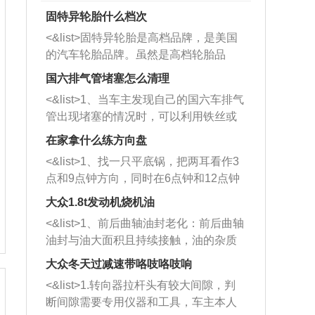
固特异轮胎什么档次
<&list>固特异轮胎是高档品牌，是美国
的汽车轮胎品牌。虽然是高档轮胎品
牌，但是中高低端的轮胎都有生产，这
国六排气管堵塞怎么清理
也是为了更好的开拓市场。
<&list>1、当车主发现自己的国六车排气
管出现堵塞的情况时，可以利用铁丝或
者是细棍，直接将杂物给取出来，如果
在家拿什么练方向盘
堵塞情况比较严重，也可以采取应急措
<&list>1、找一只平底锅，把两耳看作3
施。 <&list>2、直接利用木棍将所有的
点和9点钟方向，同时在6点钟和12点钟
杂物推到排气管里面的位置处，然后将
方向做一个标记。 <&list>2、双手握住
三元催化器拆解开，就可以将堵塞的东
大众1.8t发动机烧机油
平底锅两耳，然后往左打半圈、一圈、
西取出来。但如果是因为积碳过多引起
<&list>1、前后曲轴油封老化：前后曲轴
一圈半的练习，往右同样也要打相同的
的堵塞，就需要将三元催化器泡在草酸
油封与油大面积且持续接触，油的杂质
圈数。 <&list>3、最后强调要反复练
中进行清洗。 <&list>3、也可以利用清
和发动机内持续温度变化使其密封效果
习，这样就可以形成肌肉记忆，在真实
大众冬天过减速带咯吱咯吱响
洗剂对堵塞的情况得到解决，将清洗剂
逐渐减弱，导致渗油或漏油。<&list>2、
驾驶车辆时，不需要记忆也能打好方
放在燃油箱中，与燃油混合后，车辆启
<&list>1.转向器拉杆头有较大间隙，判
活塞间隙过大：积碳会使活塞环与缸体
向。
动时，就可以和汽油一起进入到燃烧
断间隙需要专用仪器和工具，车主本人
的间隙扩大，导致机油流入燃烧室中，