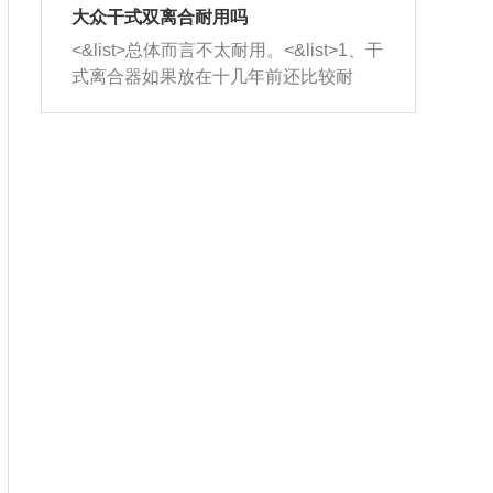
室，最后形成废气排出，就可以让三元
无法制作，需要将车辆送到修理厂或4s
造成烧机油。<&list>3、机油粘度。使用
大众干式双离合耐用吗
催化器得到清洗，排气管堵塞的情况就
店；<&list>2.车辆半轴套管防尘罩破
机油粘度过小的话，同样会有烧机油现
<&list>总体而言不太耐用。<&list>1、干
能够得到解决。
裂，破裂后会出现漏油现象，使半轴磨
象，机油粘度过小具有很好的流动性，
式离合器如果放在十几年前还比较耐
损严重，磨损的半轴容易损坏，产生异
容易窜入到气缸内，参与燃烧。<&list>
用，但是由于现在的汽车发动机动力输
响；<&list>3.稳定器的转向胶套和球头
4、机油量。机油量过多，机油压力过
出越来越高，使得干式离合器散热不足
老化，一般是使用时间过长造成的。解
大，会将部分机油压入气缸内，也会出
的缺陷也逐渐暴露出来。<&list>2、由于
决方法是更换新的质量好的转向橡胶套
现烧机油。<&list>5、机油滤清器堵塞：
干式双离合的工作环境暴露在空气中，
和球头。
会导致进气不畅，使进气压力下降，形
而离合器的散热也是通离合器罩上面的
成负压，使机油在负压的情况下吸入燃
几个小孔来进行散热。但是在行驶过程
烧室引起烧机油。<&list>6、正时齿轮或
中变速箱需要换挡，就不得不使得离合
链条磨损：正时齿轮或链条的磨损会引
器频繁工作。<&list>3、长时间的低速行
起气阀和曲轴的正时不同步。由于轮齿
驶以及过于频繁的启停，导致离合器的
或链条磨损产生的过量侧隙，使得发动
温度不断升高，而低速行驶时空气流动
机的调节无法实现：前一圈的正时和下
效率不高，无法将离合器中的热量有效
一圈可能就不一样。当气阀和活塞的运
的带走，导致离合器内部的温度不断升
动不同步时，会造成过大的机油消耗。
高，加速离合器的磨损。
解决方法：更换正时齿轮或链条。<&list
>7、内垫圈、进风口破裂：新的发动机
设计中，经常采用各种由金属和其他材