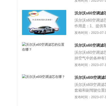
发布时间：2023-07-17
箭头指示，在安装
体，保证未过滤空
沃尔沃s60空调滤
固体杂质。（3）
沃尔沃s60空调
2，强力和持久的
作用是：1、提供
清晰，行车安全，
气清洁不会滋生细
发布时间：2023-07-17
驾驶安全，能强效
尔沃s60为例，其
康环境，有效分隔
最大功率是120k
证司乘人员不会因
沃尔沃s60空调滤
沃尔沃s60空调
掉空气中的各种有
沃s60为例，其车身
发布时间：2023-07-17
mm，最小离地间隙为
最大功率是120k
沃尔沃s60l空调
沃尔沃s60l空
套箱和副驾驶位置
附空气中水分及有
发布时间：2023-07-17
过滤空气中的固体杂