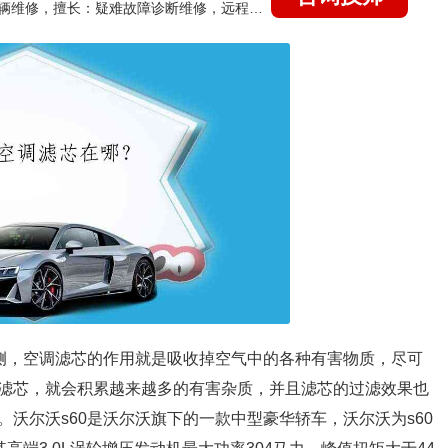
国家认证的汽车维修技师，15年德美日等各系车辆维修，擅长：疑难故障诊断维修，远程维修技术指导
内侧，空调滤芯的作用就是吸收掉空气中的各种有害物质，尽可
滤芯，就会积累越来越多的有害杂质，并且滤芯的过滤效果也
沃尔沃s60是沃尔沃旗下的一款中型豪华轿车，沃尔沃为s60