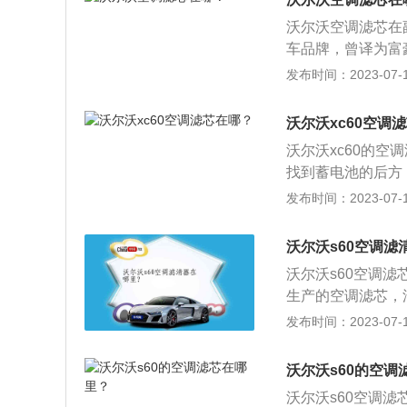
气性能。滤清器能
其中拉尔森是工程
沃尔沃空调滤芯在
好的空气环境，保
人对汽车的前瞻性与
车品牌，曾译为富
到了该公司位于特斯
先的商业运输及建
发布时间：2023-07-17
授权，正式开始新
应用驱动系统以及航
S80、XC60、
沃尔沃xc60空调
其外观采用新的设
沃尔沃xc60的
设计，搭载领航辅
找到蓄电池的后方
全、互联和信息娱
作用：1、能使空
发布时间：2023-07-17
中，灰尘、花粉、
氧、异味、碳氧化
沃尔沃s60空调滤
沃尔沃s60空调
生产的空调滤芯，
器。沃尔沃s60
发布时间：2023-07-17
驾驶前部的卡扣，
芯，取出隔音棉之
沃尔沃s60的空调
出，这里要注意的
沃尔沃s60空调滤