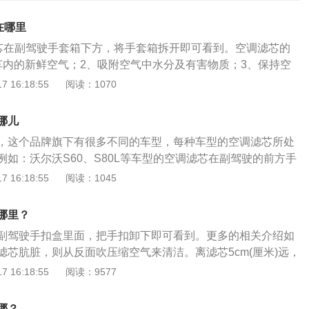
在哪里
滤芯在副驾驶手套箱下方，将手套箱拆开即可看到。空调滤芯的
车内的新鲜空气；2、吸附空气中水分及有害物质；3、保持空
菌，确保安全卫生；4、过滤空气中的固体杂质。沃尔沃s60的
 16:18:55
阅读：1070
也是需要看你自己的出行状况，一般来说，汽车的每个部件都
芯也是如此。空调滤芯的更换周期可以根据汽车的行驶环境来
哪儿
质量好的农村地区行驶，建议一年更换一次。在空气质量较差
，这个品牌旗下有很多不同的车型，每种车型的空调滤芯所处
间行驶时，建议每半年更换一次。
例如：沃尔沃S60、S80L等车型的空调滤芯在副驾驶的前方手
芯的拆除方法：1、拆副驾驶的手套箱。手套箱底部有两颗螺
 16:18:55
阅读：1045
掉副驾驶左侧的挡板（左脚紧挨着的挡板）。这个盖板直接拆
盒正好挡在滤清器盖板外面，先把保险盒拆除。4、拆完保险盒
哪里？
的盖板了。把空调滤芯盖板打开就能看到空调滤芯了。沃尔
副驾驶手扣盒里面，把手扣卸下即可看到。更多的相关介绍如
汽车品牌，曾译为富豪。该品牌于1927年在瑞典哥德堡创建。
滤芯肮脏，则从反面吹压缩空气来清洁。离滤芯5cm(厘米)远，
集团将旗下的沃尔沃轿车业务出售给美国福特汽车公司。2010
Pa(5.0公斤力/厘米2)的压力吹大约2分钟。空调的滤芯非常容
 16:18:55
阅读：9577
浙江吉利控股集团从福特手中购得沃尔沃轿车业务，并获得沃
用皮老虎、高压气之类的吹去浮尘即可，千万不要用水清洗，
有权。沃尔沃以生产轿车起家，其创始人瑞典人古斯塔夫·拉尔
空调滤清器的效果：高效过滤吸附颗粒杂质达到滤化、净化空
本都服务于瑞典知名滚珠轴承（Ballbearing）制造厂SKF，
哪？