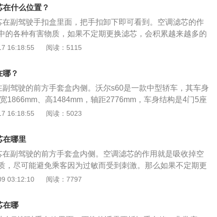
m、宽1866mm、高1481mm，轴距为2856mm，油箱容积为6
芯在什么位置？
80l，整备质量为1610kg。
滤芯在副驾驶手扣盒里面，把手扣卸下即可看到。空调滤芯的作
中的各种有害物质，如果不定期更换滤芯，会积累越来越多的
芯的过滤效果也不能发挥出正常水平，车内的细菌会滋生严
 16:18:55
阅读：5115
是沃尔沃汽车公司旗下一款北欧豪华中型轿车，车型尺寸分别为4
mm、1437mm，轴距为2872mm，采用了双外观设计，分别是亮
在哪？
华版和亮黑色风格为主的运动版。沃尔沃s60在外观上，侧雾
芯在副驾驶的前方手套盒内侧。沃尔s60是一款中型轿车，其车身
饰，尾灯使用了全LED灯源，保险杠底部采用了双边共两出的
宽1866mm、高1484mm，轴距2776mm，车身结构是4门5座
搭载了2.0T245马力L4发动机，配有8挡手自一体变速箱，匹配
 16:18:55
阅读：5023
大功率和350牛米的最大扭矩，其车前悬架使用了麦弗逊式独立悬
多连杆式独立悬架，驱动方式是驱动方式。
芯在哪里
滤芯在副驾驶的前方手套盒内侧。空调滤芯的作用就是吸收掉空
质，尽可能避免乘客因为过敏而受到刺激。那么如果不定期更
累越来越多的有害杂质，并且滤芯的过滤效果也不能发挥出正
 03:12:10
阅读：7797
的细菌滋生也就更严重了，很容易通过管道排到车子里面，不
安全，而且还会有一种以为，所以定时更换空调滤芯是有必要
芯在哪
更换s60的空调滤芯呢，首先我们要拆开变速箱的边板，然后就