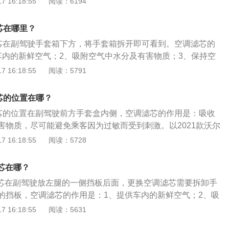
 16:18:55
阅读：6194
时避免安反。空调滤芯的作用如下：（1）使空调格贴紧壳
气不会进入车厢。（2）分隔空气中,灰尘、花粉、研磨颗粒等
芯在哪里？
吸附空气中水份、煤烟、臭氧、异味、碳氧化物、SO2、CO
滤芯在副驾驶手套箱下方，将手套箱拆开即可看到。空调滤芯的
吸附水份。（4）使汽车玻璃不会蒙上水蒸气、使司乘人员视线
车内的新鲜空气；2、吸附空气中水分及有害物质；3、保持空
能给驾乘室提供新鲜空气，避免驾乘人员吸入有害气体，保障
菌，确保安全卫生；4、过滤空气中的固体杂质。以2021款沃
 16:18:55
阅读：5791
杀菌除臭。（5）保证驾乘室空气清洁而不滋生细菌，创造健
属于中型车，搭载了2.0l涡轮增压发动机，最大马力是163ps，
空气中灰尘、芯粉、研磨颗粒等固体杂质，有效拦截花粉，保
w，最大扭矩是265nm，与其匹配的是8挡手自一体变速箱。
过敏反应而影响行车安全。
芯的位置在哪？
滤芯的位置在副驾驶前方手套盒内侧，空调滤芯的作用是：吸收
害物质，尽可能避免乘客因为过敏而受到刺激。以2021款沃尔
尺寸是：长4761mm、宽1850mm、高1437mm，轴距为2872
 16:18:55
阅读：5728
147mm。以2021款沃尔沃s60搭载了2.0t涡轮增压发动机，
w，最大扭矩是265nm，与其匹配的是8挡手自一体变速箱。
滤芯在哪？
调滤芯在副驾驶放左腿的一侧挡板后面，更换空调滤芯需要拆卸手
的挡板，空调滤芯的作用是：1、提供车内的新鲜空气；2、吸
害物质；3、保持空气清洁不会滋生细菌，确保安全卫生；4、
 16:18:55
阅读：5631
质。以2019款s60l为例，其车身结构是4门5座三厢车，车身