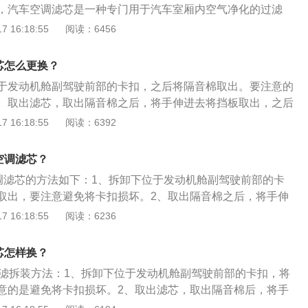
，汽车空调滤芯是一种专门用于汽车室厢内空气净化的过滤
的空调滤清器拆装方法：1、要拆卸下位于发动机舱副驾驶前部的
 16:18:55
阅读：6456
棉取出。要注意的是避免将卡扣损坏。2、取出滤芯，取出隔
进去将挡板取出，之后再次伸入即可将空调滤芯取出，这里要
芯怎么更换？
侧有箭头指示，再安装时避免安反。
于发动机舱副驾驶前部的卡扣，之后将隔音棉取出。要注意的
。取出滤芯，取出隔音棉之后，将手伸进去将挡板取出，之后
调滤芯取出，这里要注意的是，滤芯外侧有箭头指示，再安装
 16:18:55
阅读：6392
滤芯的作用如下：1、能使空调格贴紧壳体,保证未过滤的空气
、能分隔空气中,灰尘、花粉、研磨颗粒等固体杂质。3、能吸附
空调滤芯？
烟、臭氧、异味、碳氧化物、SO2、CO2等；有强力和持久地
空调滤芯的方法如下：1、拆卸下位于发动机舱副驾驶前部的卡
使汽车玻璃不会蒙上水蒸气、使司乘人员视线清晰，行车安
取出，要注意避免将卡扣损坏。2、取出隔音棉之后，将手伸
提供新鲜空气，避免驾乘人员吸入有害气体，保障驾驶安全；
取出挡板之后，将手再次伸入即可将空调滤芯取出（如果不太
 16:18:55
阅读：6236
5、能保证驾乘室空气清洁而不滋生细菌，创造一个健康环
续使用）。3、取出空调滤芯后，将新的空调滤芯安装进去，
气中，灰尘、芯粉、研磨颗粒等固体杂质；能有效拦截花粉，
滤芯外侧有箭头指示，再安装时避免安反。
有过敏反应而影响行车安全。
芯怎样换？
空调滤拆装方法：1、拆卸下位于发动机舱副驾驶前部的卡扣，将
意的是避免将卡扣损坏。2、取出滤芯，取出隔音棉后，将手
，再次伸入即可将空调滤芯取出，这里要注意的是滤芯外侧有