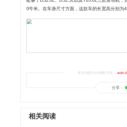
配备了D32.0L、D52.5L以及T63.0L三款发
0牛米。在车身尺寸方面，这款车的长宽高分别为4.628
本文内容为中华网·汽车（
auto.
分享：
相关阅读