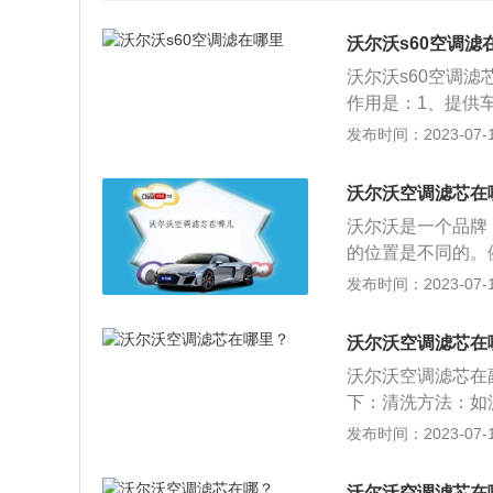
沃尔沃s60空调滤
沃尔沃s60空调
作用是：1、提供
气清洁不会滋生细
发布时间：2023-07-17
空调滤芯更换時间
需要保养，空调滤
沃尔沃空调滤芯在
判断。长期在空气
沃尔沃是一个品牌
的城市道路上长时
的位置是不同的。
套盒内侧。空调滤
发布时间：2023-07-17
丝，拆开。2、拆
开即可。3、保险
沃尔沃空调滤芯在
就能看到空调滤芯
沃尔沃空调滤芯在
沃，瑞典著名豪华
下：清洗方法：如
1999年，沃尔沃
握住气枪，以500k
发布时间：2023-07-17
年，中国汽车企业
易沾上许多粉尘，
尔沃轿车品牌的拥
否则很容易报废。
森和阿萨·格布里森原
沃尔沃空调滤芯在