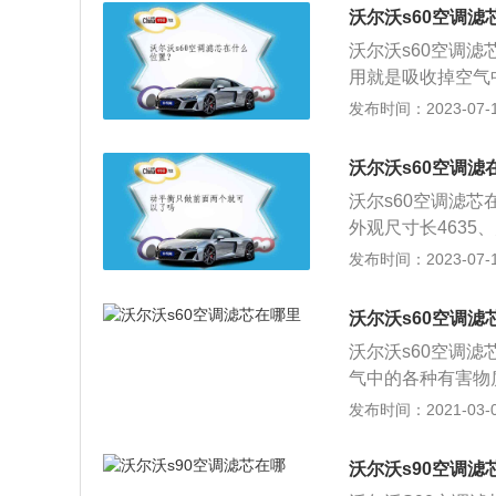
尺寸是：长4715m
沃尔沃s60空调滤
8l，行李箱容积为3
沃尔沃s60空调
用就是吸收掉空气
有害杂质，并且滤
发布时间：2023-07-17
重。沃尔沃s60
761mm、1850
沃尔沃s60空调滤
银色风格为主的豪
沃尔s60空调滤
灯区增加了镀铬装
外观尺寸长4635、
尾排布局。
三厢车。沃尔s60
发布时间：2023-07-17
了180千瓦的最
架，后悬架使用了
沃尔沃s60空调滤
沃尔沃s60空调
气中的各种有害物
换滤芯的话，会积
发布时间：2021-03-09
常水平，那么车内
仅影响自己的健康
沃尔沃s90空调滤
的。 那到底怎么