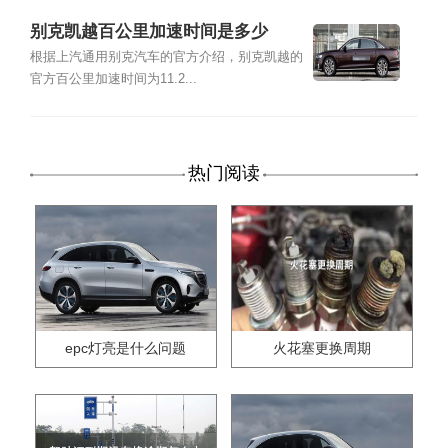
别克凯越百公里加速时间是多少
根据上汽通用别克汽车的官方介绍，别克凯越的
官方百公里加速时间为11.2...
热门阅读
epc灯亮是什么问题
火花塞更换周期