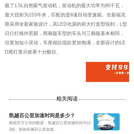
载了1.5L自然吸气发动机，发动机的最大功率为90千瓦，
最大扭矩为153牛米，匹配的是6速自动变速箱。全新福克
斯采用全新家族设计，其LED光源的前大灯造型锐利，L型
日行灯格外惹眼，两厢版车型的车头与三厢版基本相同，
但更加短小灵动，车尾相比现款更加饱满，全新设计的LE
D尾灯显示效果十分醒目。
相关阅读
凯越百公里加速时间是多少？
根据官方公布的数据，凯越百公里加速时间为11.
2秒。影响车辆百公里加速...