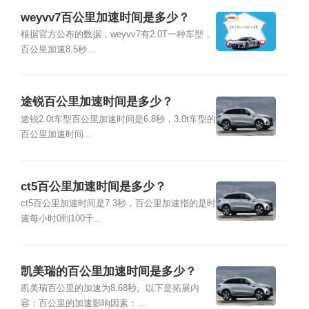
weyvv7百公里加速时间是多少？
根据官方公布的数据，weyvv7有2.0T一种车型，
百公里加速8.5秒...
途锐百公里加速时间是多少？
途锐2.0t车型百公里加速时间是6.8秒，3.0t车型的
百公里加速时间...
ct5百公里加速时间是多少？
ct5百公里加速时间是7.3秒，百公里加速指的是时
速每小时0到100千...
凯美瑞的百公里加速时间是多少？
凯美瑞百公里的加速为8.68秒。以下是拓展内
容：百公里的加速影响因素：...