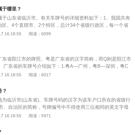
粤K为茂名、粤L为惠州、粤M为梅州、粤N为汕尾、粤P为河
属于哪里？
粤R为清远、粤S为东莞、粤T为中山、粤U为潮州、粤V为揭
属于山东省临沂市。有关车牌号的详细资料如下：1、我国共有
粤X为顺德区、粤Y为南海区、粤Z为港澳进入内地车辆。
治区、4个直辖市、2个特区，总计34个省级行政区，每一个省
简称作为车牌号第一个字，不存在重复的可能。2、车牌号中
 16:18:55
阅读：6099
所在地城市一级代码，一般按省级车管所以各地级行政区状况
牌号是标识车辆身份的号牌，车牌号可以自己设计，除了前两
其他都可以自由选定，现行民用车牌为92式，自1994年7月
广东省阳江市的牌照。粤是广东省的汉字简称，而Q则是阳江市
、另在编排地级行政区英文字母代码时，跳过I和O，O往往被用
。广东省的车牌号介绍如下：1.粤A—广州，粤B—深圳，粤C
。
；2.粤E—佛山，粤F—韶关，粤G—湛江，粤H—肇庆；3.粤
 16:18:55
阅读：6017
名，粤L—惠州，粤M—梅州；4.粤N—汕尾，粤Q—阳江，粤
远；5.粤V—揭阳，粤U—潮州，粤T—中山，粤S—东莞；6.
号？
—顺德区，粤Y—南海区，粤Z—港澳进入内地车辆。
地为临沂市(山东省)。车牌号码的汉字为该车户口所在的省级行
市、自治区的简称，号牌编号中不得使用三位相同的英文字母
伯数字。以下是关于山东省其他市的字母表示：山东省车牌号
 16:18:55
阅读：5971
B青岛市C淄博市D枣庄市E东营市F烟台市G潍坊市H济宁市J泰
照市M滨州市N德州市P聊城市Q临沂市R菏泽市S莱芜市U青岛市
？