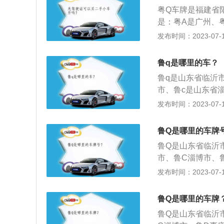
增补V潍坊市增补
粤Q车牌是福建省
是：粤A是广州、
关、粤G是湛江、
发布时间：2023-07-17
州、粤N是汕尾、
分别悬挂在车子前
鲁q是哪里的车？
车辆的登记号码、
鲁q是山东省临沂
市、鲁c是山东省
是、鲁h是济宁市
发布时间：2023-07-17
n是德州市、鲁p
代表军牌、警牌；
鲁Q是哪里的车牌
车辆；4、黑色代
鲁Q是山东省临沂
市、鲁C淄博市、
市、鲁J泰安市、
发布时间：2023-07-17
市、鲁Q临沂市、
市。牌照是车牌的
鲁Q是哪里的车牌
铁皮、塑料或纸质
鲁Q是山东省临沂