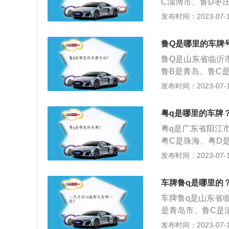
C淄博市、鲁D枣
泰安市、鲁K威海
发布时间：2023-07-17
泽市、鲁S莱芜市
息登记，其主要作
鲁Q是哪里的车牌
查到该车辆的主人
鲁Q是山东省临沂
所在的省级行政区
鲁B是青岛、鲁C
母，代表该车户口
H是济宁、鲁J是
发布时间：2023-07-17
码。
是聊城、鲁R是菏
各车辆的编号与信
粤q是哪里的车牌
也可根据牌照查到
粤q是广东省阳江
粤C是珠海、粤D
J是江门、粤K是
发布时间：2023-07-17
是阳江、粤R是清
云浮、粤X是顺德
车牌鲁q是哪里的
县、阳西县两个县
车牌鲁q是山东省
茂名市的高州市、
是青岛市、鲁C是
潍坊市、鲁H是济
发布时间：2023-07-17