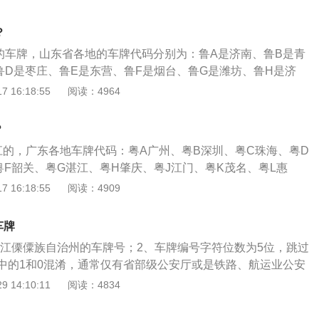
、鲁P是聊城市、鲁Q是临沂市、鲁R是菏泽市、鲁S是莱芜
、增补鲁V是潍坊市、增补鲁Y是烟台市。车牌俗称牌照，也指
？
悬挂在车子前后的板材，通常使用的材质是铝、铁皮、塑料或
的车牌，山东省各地的车牌代码分别为：鲁A是济南、鲁B是青
车子的登记号码、登记地区或其他的相关信息。
鲁D是枣庄、鲁E是东营、鲁F是烟台、鲁G是潍坊、鲁H是济
鲁K是威海、鲁L是日照、鲁M是滨州、鲁N是德州、鲁P是聊
 16:18:55
阅读：4964
鲁R是菏泽、鲁S是莱芜、鲁U是青岛补增、鲁V是潍坊补增、
鲁Y是烟台补增。车牌是分别悬挂在车子前后的板材，通常使
？
皮、塑料或纸质，在上面刻印车子的登记号码、登记地区或其
江的，广东各地车牌代码：粤A广州、粤B深圳、粤C珠海、粤D
牌号是标识车辆身份的号牌，其对车的意义就像身份证号对人
粤F韶关、粤G湛江、粤H肇庆、粤J江门、粤K茂名、粤L惠
N汕尾、粤P河源、粤Q阳江、粤R清远、粤S东莞、粤T中山、
 16:18:55
阅读：4909
阳、粤W云浮、粤X顺德、粤Y南海、粤Z港澳进入内地车辆。车
代表该车户口所在的省级行政区，为各省、直辖市、自治区的
车牌
是英文字母，代表该车户口所在的地级行政区，为各地级市、
怒江傈僳族自治州的车牌号；2、车牌编号字符位数为5位，跳过
的字母代码。
字中的1和0混淆，通常仅有省部级公安厅或是铁路、航运业公安
O牌。云南省其他地区车牌代码分别为：云A为昆明、云B为东
 14:10:11
阅读：4834
云D为曲靖、云E为楚雄彝族、云F为玉溪、云G为红河哈尼
族苗、云J为思茅、云L为大理白族、云K为云南西双版纳、云M