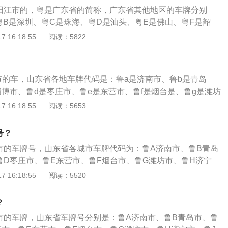
。
阳江市的，粤是广东省的简称，广东省其他地区的车牌分别
粤B是深圳、粤C是珠海、粤D是汕头、粤E是佛山、粤F是韶
粤H是肇庆、粤J是江门、粤K是茂名、粤L是惠州、粤M是梅
 16:18:55
阅读：5822
粤P是河源、粤T是中山、粤R是清远、粤S是东莞。车牌是两面
后的板材，使用的材质是铝、塑料或贴纸，在板上会显示有关
登记地区或其他的基本资料。
市的车，山东省各地车牌代码是：鲁a是济南市、鲁b是青岛
淄博市、鲁d是枣庄市、鲁e是东营市、鲁f是烟台是、鲁g是潍坊
、鲁j是泰安市、鲁k是威海市、鲁l是日照市、鲁m是滨州市、鲁
 16:18:55
阅读：5653
是聊城市、鲁r是菏泽市、鲁s是莱芜市。车牌号的类型：1、白色
2、蓝色代表普通7座以下的小型车；3、黄色代表普通的大型
号？
表外企车牌。
市的车牌号，山东省各城市车牌代码为：鲁A济南市、鲁B青岛
鲁D枣庄市、鲁E东营市、鲁F烟台市、鲁G潍坊市、鲁H济宁
鲁K威海市、鲁L日照市、鲁M滨州市、鲁N德州市、鲁P聊城
 16:18:55
阅读：5520
鲁R菏泽市、鲁S莱芜市、鲁U青岛市、鲁V潍坊市、鲁Y烟台
俗称，是分别悬挂在车子前后的板材，通常使用的材质是铝、
？
，在上面刻印车子的登记号码、登记地区或其的相关信息。
市的车牌，山东省车牌号分别是：鲁A济南市、鲁B青岛市、鲁