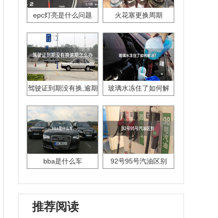
epc灯亮是什么问题
火花塞更换周期
驾驶证到期没有换,逾期
玻璃水冻住了如何解
怎么办??
决？
bba是什么车
92号95号汽油区别
推荐阅读