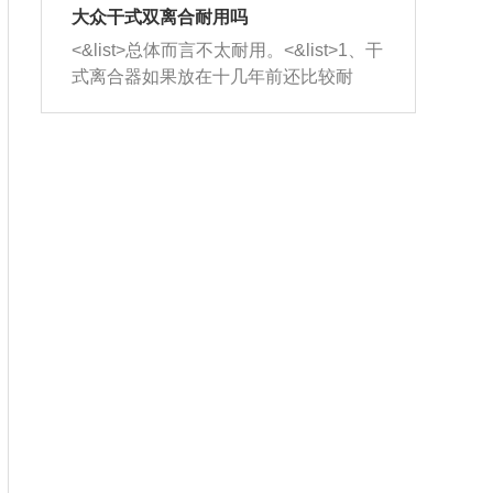
室，最后形成废气排出，就可以让三元
无法制作，需要将车辆送到修理厂或4s
造成烧机油。<&list>3、机油粘度。使用
大众干式双离合耐用吗
催化器得到清洗，排气管堵塞的情况就
店；<&list>2.车辆半轴套管防尘罩破
机油粘度过小的话，同样会有烧机油现
<&list>总体而言不太耐用。<&list>1、干
能够得到解决。
裂，破裂后会出现漏油现象，使半轴磨
象，机油粘度过小具有很好的流动性，
式离合器如果放在十几年前还比较耐
损严重，磨损的半轴容易损坏，产生异
容易窜入到气缸内，参与燃烧。<&list>
用，但是由于现在的汽车发动机动力输
响；<&list>3.稳定器的转向胶套和球头
4、机油量。机油量过多，机油压力过
出越来越高，使得干式离合器散热不足
老化，一般是使用时间过长造成的。解
大，会将部分机油压入气缸内，也会出
的缺陷也逐渐暴露出来。<&list>2、由于
决方法是更换新的质量好的转向橡胶套
现烧机油。<&list>5、机油滤清器堵塞：
干式双离合的工作环境暴露在空气中，
和球头。
会导致进气不畅，使进气压力下降，形
而离合器的散热也是通离合器罩上面的
成负压，使机油在负压的情况下吸入燃
几个小孔来进行散热。但是在行驶过程
烧室引起烧机油。<&list>6、正时齿轮或
中变速箱需要换挡，就不得不使得离合
链条磨损：正时齿轮或链条的磨损会引
器频繁工作。<&list>3、长时间的低速行
起气阀和曲轴的正时不同步。由于轮齿
驶以及过于频繁的启停，导致离合器的
或链条磨损产生的过量侧隙，使得发动
温度不断升高，而低速行驶时空气流动
机的调节无法实现：前一圈的正时和下
效率不高，无法将离合器中的热量有效
一圈可能就不一样。当气阀和活塞的运
的带走，导致离合器内部的温度不断升
动不同步时，会造成过大的机油消耗。
高，加速离合器的磨损。
解决方法：更换正时齿轮或链条。<&list
>7、内垫圈、进风口破裂：新的发动机
设计中，经常采用各种由金属和其他材