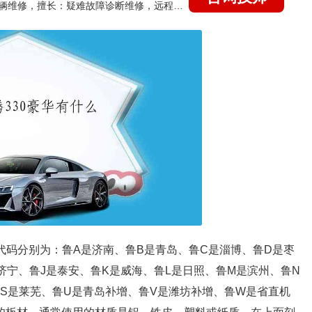
国家认证的汽车维修技师，15年德美日等各系车辆维修，擅长：疑难故障诊断维修，远程维修技术指导
代码分别为：鲁A是济南、鲁B是青岛、鲁C是淄博、鲁D是枣
济宁、鲁J是泰安、鲁K是威海、鲁L是日照、鲁M是滨州、鲁N
鲁S是莱芜、鲁U是青岛补增、鲁V是潍坊补增、鲁W是省直机