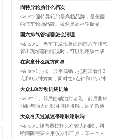
固特异轮胎什么档次
<&list>固特异轮胎是高档品牌，是美国
的汽车轮胎品牌。虽然是高档轮胎品
牌，但是中高低端的轮胎都有生产，这
国六排气管堵塞怎么清理
也是为了更好的开拓市场。
<&list>1、当车主发现自己的国六车排气
管出现堵塞的情况时，可以利用铁丝或
者是细棍，直接将杂物给取出来，如果
在家拿什么练方向盘
堵塞情况比较严重，也可以采取应急措
<&list>1、找一只平底锅，把两耳看作3
施。 <&list>2、直接利用木棍将所有的
点和9点钟方向，同时在6点钟和12点钟
杂物推到排气管里面的位置处，然后将
方向做一个标记。 <&list>2、双手握住
三元催化器拆解开，就可以将堵塞的东
大众1.8t发动机烧机油
平底锅两耳，然后往左打半圈、一圈、
西取出来。但如果是因为积碳过多引起
<&list>1、前后曲轴油封老化：前后曲轴
一圈半的练习，往右同样也要打相同的
的堵塞，就需要将三元催化器泡在草酸
油封与油大面积且持续接触，油的杂质
圈数。 <&list>3、最后强调要反复练
中进行清洗。 <&list>3、也可以利用清
和发动机内持续温度变化使其密封效果
习，这样就可以形成肌肉记忆，在真实
大众冬天过减速带咯吱咯吱响
洗剂对堵塞的情况得到解决，将清洗剂
逐渐减弱，导致渗油或漏油。<&list>2、
驾驶车辆时，不需要记忆也能打好方
放在燃油箱中，与燃油混合后，车辆启
<&list>1.转向器拉杆头有较大间隙，判
活塞间隙过大：积碳会使活塞环与缸体
向。
动时，就可以和汽油一起进入到燃烧
断间隙需要专用仪器和工具，车主本人
的间隙扩大，导致机油流入燃烧室中，