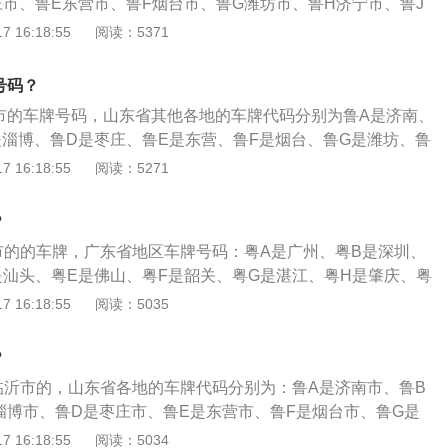
庄市、鲁E东营市、鲁F烟台市、鲁G潍坊市、鲁H济宁市、鲁J
市、鲁L日照市、鲁M滨州市、鲁N德州市、鲁P聊城市、鲁R菏
 16:18:55
阅读：5371
、鲁U青岛市、鲁V潍坊市增补。车牌号是对各车辆的编号与信
用是通过车牌号可以知道该车辆的所属地区，也可根据车牌号
号码？
以及该车辆的登记信息。车牌号第一位是汉字，代表该车户口
市的车牌号码，山东省其他各地的车牌代码分别为鲁A是济南、
，为各省、直辖市、自治区的简称。车牌号第二位是英文字
是淄博、鲁D是枣庄、鲁E是东营、鲁F是烟台、鲁G是潍坊、鲁
所在的地级行政区，为各地级市、地区、自治州、盟的字母代
泰安、鲁K是威海、鲁L是日照、鲁M是滨州、鲁N是德州、鲁P
 16:18:55
阅读：5271
泽、鲁S是莱芜、鲁U是青岛增补、鲁Y是烟台增补。牌照是对
息登记，其主要作用是通过牌照可以知道该车辆的所属地区，
？
该车辆的主人以及该车辆的登记信息。
市的的车牌，广东省地区车牌号码：粤A是广州、粤B是深圳、
是汕头、粤E是佛山、粤F是韶关、粤G是湛江、粤H是肇庆、粤
茂名、粤L是惠州、粤M是梅州、粤N是汕尾、粤P是河源、粤Q
 16:18:55
阅读：5035
远、粤S是东莞，粤T是中山、粤U是潮州、粤V是揭阳、粤W是
、粤Y是南海。阳江市位于广东省西南沿海，现辖江城区和阳东
？
，北同云浮市的罗定市、新兴县及茂名市的信宜市接壤，西接
临沂市的，山东省各地的车牌代码分别为：鲁A是济南市、鲁B
电白县，南临南海。
淄博市、鲁D是枣庄市、鲁E是东营市、鲁F是烟台市、鲁G是
宁市、鲁J是泰安市、鲁K是威海市、鲁L是日照市、鲁M是滨州
 16:18:55
阅读：5034