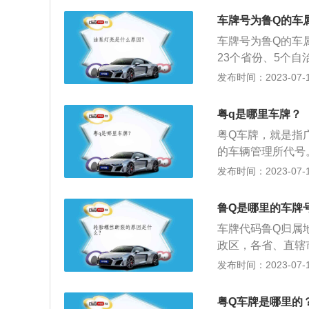
庆、粤J为江门、
车牌号为鲁Q的车
源、粤Q为阳江、
车牌号为鲁Q的车
阳、粤W为云浮、
23个省份、5个自
级行政区都有独立
发布时间：2023-07-17
英文字母代表该车
分划排名。3、车
粤q是哪里车牌？
位要按照国家规定，
粤Q车牌，就是指
开始全国使用。4
的车辆管理所代号
作警车或机关单位
—珠海，粤D—汕头
发布时间：2023-07-17
J—江门，粤K—茂
P—河源，粤R—清
鲁Q是哪里的车牌
粤W—云浮，粤X
车牌代码鲁Q归属
政区，各省、直辖
或三位相同的阿拉
发布时间：2023-07-17
（鲁）：A济南市
安市K威海市L日
粤Q车牌是哪里的