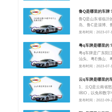
市、鲁N是德州市
市、鲁U是青岛市
鲁Q是哪里的车牌
车辆号牌，是分别
鲁Q是山东省临沂
纸质，在上面刻印
岛、鲁C是淄博、
宁、鲁J是泰安、
发布时间：2023-07-17
城、鲁Q是临沂、
鲁W是省直机关、
粤q车牌是哪里的
用的材质是铝、铁
粤q车牌是广东阳
他的相关信息。车
汕头、粤E佛山、
一样。
州、粤M梅州、粤
发布时间：2023-07-17
粤U潮州、粤V揭
牌第一位是汉字，
云q车牌是哪里的
简称。车牌第二位
1、云Q是云南省
地区、自治州、盟
I和O，以免和数
机关的车牌号才挂
发布时间：2022-09-29
川、云C为昭通、
族、云H为文山壮