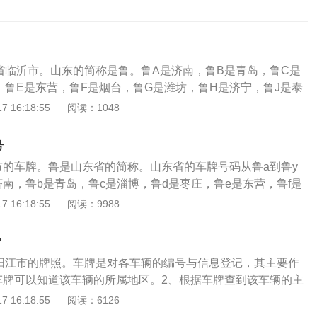
省临沂市。山东的简称是鲁。鲁A是济南，鲁B是青岛，鲁C是
，鲁E是东营，鲁F是烟台，鲁G是潍坊，鲁H是济宁，鲁J是泰
鲁L是日照，鲁M是滨州，鲁N是德州，鲁P是聊城，鲁Q是临
 16:18:55
阅读：1048
鲁S是莱芜，鲁U是青岛增补，鲁V是潍坊增补，鲁Y是烟台增
一个汉字代表省或直辖市，第一个汉字后面的字母代表市或
号
车合法上路行驶都必须要有的东西，如果没有车牌就上路行驶
市的车牌。鲁是山东省的简称。山东省的车牌号码从鲁a到鲁y
为。根据《中华人民共和国道路交通安全法》第九十条规定，
南，鲁b是青岛，鲁c是淄博，鲁d是枣庄，鲁e是东营，鲁f是
道路交通安全法律、法规关于道路通行规定的，处警告或者二
鲁h是济宁，鲁j是泰安，鲁k是威海，鲁l是日照，鲁m是滨
 16:18:55
阅读：9988
下罚款。本法另有规定的，依照规定处罚。第九十五条规定，
p是聊城，鲁q是临沂，鲁r是菏泽，鲁s是莱芜，鲁u是青岛增
车未悬挂机动车号牌，未放置检验合格标志、保险标志，或者
补，鲁y是烟台增补。车牌号前面的汉字是省或直辖市的简称，
、驾驶证的，公安机关交通管理部门应当扣留机动车，通知当
？
表市或区。通过车牌号前面的汉字和字母就可以知道这辆车是
证、标志或者补办相应手续，并可以依照本法第九十条的规定
阳江市的牌照。车牌是对各车辆的编号与信息登记，其主要作
提供相应的牌证、标志或者补办相应手续的，应当及时退还机
车牌可以知道该车辆的所属地区。2、根据车牌查到该车辆的主
污损或者不按规定安装机动车号牌的，依照本法第九十条的规
记信息。以下是广东其他地区牌照介绍：粤A为广州、粤B为深
 16:18:55
阅读：6126
粤D为汕头、粤E为佛山、粤F为韶关、粤G为湛江、粤H为肇