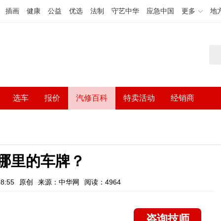
插画
健康
公益
优选
法制
守艺中华
应急中国
更多
地
选车
报价
汽修百科
特卖活动
经销商
哪里的车牌？
8:55
原创
来源：中华网
阅读：4964
咨询技师