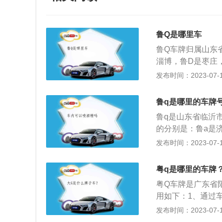
鲁Q是哪里车
鲁Q车牌归属山东
淄博，鲁D是枣庄
安，鲁K是威海，
发布时间：2023-07-17
沂，鲁R是菏泽，
补。车牌开头的第
鲁q是哪里的车牌
区。车牌是每个汽
鲁q是山东省临沂
了，那就是违法行
的分别是：鲁a是济
机动车驾驶人违反
烟台，鲁g是潍坊，
发布时间：2023-07-17
十元以上二百元以
州，鲁n是德州，鲁
上道路行驶的机动
补，鲁v是潍坊增
未随车携带行驶证
粤q是哪里的车牌
汉字后面的字母代
事人提供相应的牌
粤Q车牌是广东省
哪个城市的。
予以处罚。当事人
用如下：1、通过
动车。故意遮挡、
人以及该车辆的登
发布时间：2023-07-17
定予以处罚。
圳、粤C为珠海、