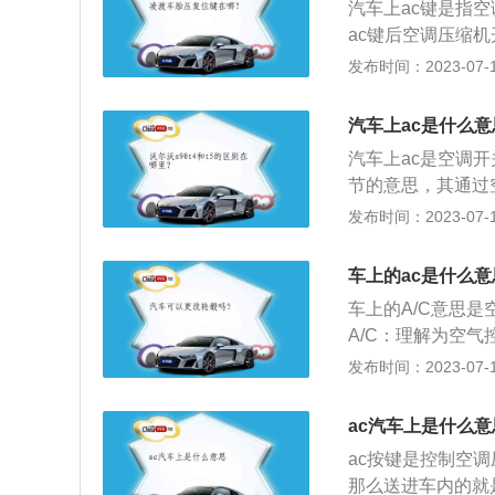
汽车上ac键是指
下降。
ac键后空调压缩
是由压缩机、冷凝
发布时间：2023-07-17
车厢内的温度、湿
1、使用空调前检
汽车上ac是什么意
洗冷凝器。
汽车上ac是空调开关
节的意思，其通过
上，车载空调的制
发布时间：2023-07-17
汽车空调的作用是
整和控制在较好的
车上的ac是什么意
驶员创造良好的工
车上的A/C意思
A/C：理解为空
或制暖，因此有制
发布时间：2023-07-17
度进行气温调节，
做法应该是先打开
ac汽车上是什么意
钟之后，再打开A
ac按键是控制空
项：夏天车上空调
那么送进车内的就
度能够快速降下去