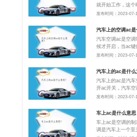
就开始工作，这个
制冷正在运行工作
发布时间：2023-07-17
动还是自动空调都
光线传感器和多个
汽车上的空调ac是
动调节风量、自动
汽车空调ac是空
出风口的风量，温
候才开启，当ac
的天气下，需要打
表汽车空调压缩机处在
发布时间：2023-07-17
用空调暖风时，A
和空气控制，通过
动力损耗，所以在
此有制冷和制暖双
风产生任何影响。
汽车上的ac是什
的，所以ac只有
汽车上的ac是汽
度，当冬天开启除
开ac开关，汽车
机开始工作，这个
机是制冷系统重要
发布时间：2023-07-17
表面形成冷凝水，
车空调与家用空调
不需要压缩机，暖
车上ac是什么意思
温度上来了才能供
车上ac是空调的
正常行驶的时候就
调是汽车上一个至
调压缩机启动，发