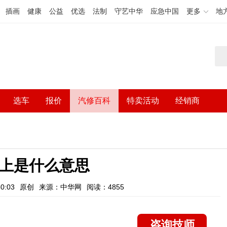
插画
健康
公益
优选
法制
守艺中华
应急中国
更多
地
选车
报价
汽修百科
特卖活动
经销商
车上是什么意思
0:03
原创
来源：中华网
阅读：4855
咨询技师