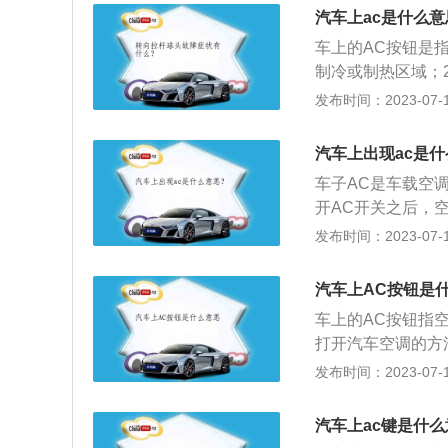
向、避免长时间使
汽车上ac是什么意
车上的AC按钮是
制冷或制热区域；
供舒适的乘坐环境
发布时间：2023-07-17
全行车。关于汽车
用于把汽车车厢内
汽车上出现ac是
态。2、汽车空调
车子AC是车载空调制
开AC开关之后，
始工作。当天气热
发布时间：2023-07-17
下是关于车载空调
蒸发器、风机及必
汽车上AC按钮是
适环境的空调系统
车上的AC按钮指
的低温低压的气态
打开汽车空调的方
器。在冷凝器内，
会有一个显示灯，
发布时间：2023-07-17
液化，变成液体。
按下此按钮时，汽
器。在蒸发器内，
开始运作。汽车空
发，变成气体。气
汽车上ac键是什
劳。2、为驾驶员
内的循环，不断吸