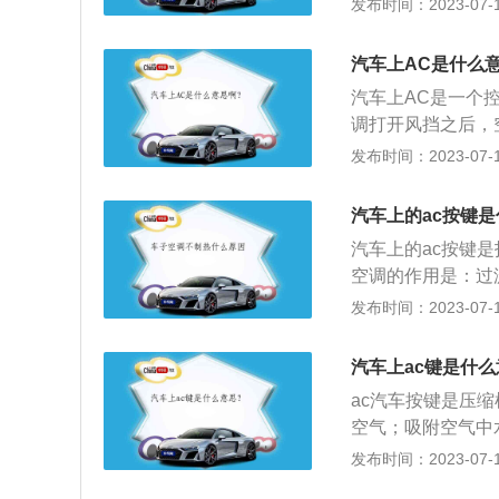
发布时间：2023-07-17
自动空调只需要设
自动选择和打开或
汽车上AC是什么
关，保证车内恒温
汽车上AC是一个
调打开风挡之后，
所以有风吹出，但
发布时间：2023-07-17
作。2、功能：只
载电脑会发出信号
汽车上的ac按键
车空调的制冷才开
汽车上的ac按键
空调的作用是：过
生细菌；防止玻璃
发布时间：2023-07-17
低；控制出风口方
调。3、空调的保
汽车上ac键是什
清洗或更换空调滤
ac汽车按键是压
空气；吸附空气中
厢温度。空调的保
发布时间：2023-07-17
更换空调滤芯。扩