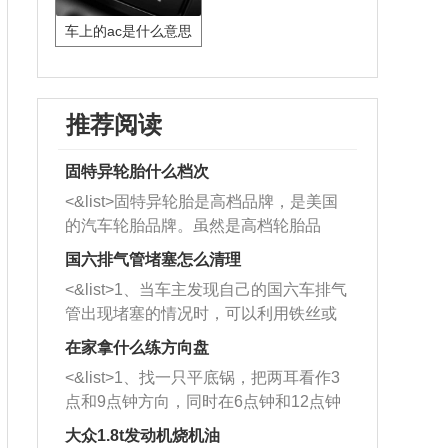
车上的ac是什么意思
推荐阅读
固特异轮胎什么档次
<&list>固特异轮胎是高档品牌，是美国
的汽车轮胎品牌。虽然是高档轮胎品
牌，但是中高低端的轮胎都有生产，这
国六排气管堵塞怎么清理
也是为了更好的开拓市场。
<&list>1、当车主发现自己的国六车排气
管出现堵塞的情况时，可以利用铁丝或
者是细棍，直接将杂物给取出来，如果
在家拿什么练方向盘
堵塞情况比较严重，也可以采取应急措
<&list>1、找一只平底锅，把两耳看作3
施。 <&list>2、直接利用木棍将所有的
点和9点钟方向，同时在6点钟和12点钟
杂物推到排气管里面的位置处，然后将
方向做一个标记。 <&list>2、双手握住
三元催化器拆解开，就可以将堵塞的东
大众1.8t发动机烧机油