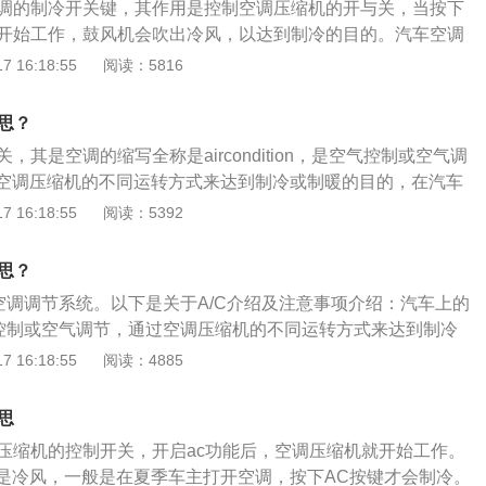
空调的制冷开关键，其作用是控制空调压缩机的开与关，当按下
机开始工作，鼓风机会吹出冷风，以达到制冷的目的。汽车空调
器、节流元件、蒸发器、风机、控制部件构成，其是用于调节
 16:18:55
阅读：5816
度，为驾乘人员提供舒适的环境。汽车空调的保养方法是：
查空调系统部件是否良好；2、定期清洁和更换空调滤清器和清
思？
，其是空调的缩写全称是aircondition，是空气控制或空气调
空调压缩机的不同运转方式来达到制冷或制暖的目的，在汽车
暖是通过发动机冷却水的热量和玻璃加热丝的热量来完成的。
 16:18:55
阅读：5392
：1、把汽车车厢内的温度、湿度、空气清洁度及空气流动调
状态，为乘员提供舒适的乘坐环境，减少旅途疲劳；2、为驾
思？
作条件，对确保安全行车起到重要作用的通风装置。
是空调调节系统。以下是关于A/C介绍及注意事项介绍：汽车上的
气控制或空气调节，通过空调压缩机的不同运转方式来达到制冷
冷和制暖的双重含义。按下A/C按钮后，空调开始按照设定温
 16:18:55
阅读：4885
空调压缩机会启动。如果汽车在户外长时间暴晒，那么正确的
车窗，打开空调的外循环模式，将车内的热气排出，等待几分
思
/C开关，将循环模式设置为内循环即可。汽车上的A/C的注意事
调压缩机的控制开关，开启ac功能后，空调压缩机就开始工作。
一定要开A/C，否则吹出来的风也不是冷气。要想夏天车内温
是冷风，一般是在夏季车主打开空调，按下AC按键才会制冷。
，可以调节出风口的位置，根据空气对流原理，热气是向上