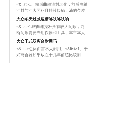
平底锅两耳，然后往左打半圈、一圈、
西取出来。但如果是因为积碳过多引起
<&list>1、前后曲轴油封老化：前后曲轴
一圈半的练习，往右同样也要打相同的
的堵塞，就需要将三元催化器泡在草酸
油封与油大面积且持续接触，油的杂质
圈数。 <&list>3、最后强调要反复练
中进行清洗。 <&list>3、也可以利用清
和发动机内持续温度变化使其密封效果
习，这样就可以形成肌肉记忆，在真实
大众冬天过减速带咯吱咯吱响
洗剂对堵塞的情况得到解决，将清洗剂
逐渐减弱，导致渗油或漏油。<&list>2、
驾驶车辆时，不需要记忆也能打好方
放在燃油箱中，与燃油混合后，车辆启
<&list>1.转向器拉杆头有较大间隙，判
活塞间隙过大：积碳会使活塞环与缸体
向。
动时，就可以和汽油一起进入到燃烧
断间隙需要专用仪器和工具，车主本人
的间隙扩大，导致机油流入燃烧室中，
室，最后形成废气排出，就可以让三元
无法制作，需要将车辆送到修理厂或4s
造成烧机油。<&list>3、机油粘度。使用
大众干式双离合耐用吗
催化器得到清洗，排气管堵塞的情况就
店；<&list>2.车辆半轴套管防尘罩破
机油粘度过小的话，同样会有烧机油现
<&list>总体而言不太耐用。<&list>1、干
能够得到解决。
裂，破裂后会出现漏油现象，使半轴磨
象，机油粘度过小具有很好的流动性，
式离合器如果放在十几年前还比较耐
损严重，磨损的半轴容易损坏，产生异
容易窜入到气缸内，参与燃烧。<&list>
用，但是由于现在的汽车发动机动力输
响；<&list>3.稳定器的转向胶套和球头
4、机油量。机油量过多，机油压力过
出越来越高，使得干式离合器散热不足
老化，一般是使用时间过长造成的。解
大，会将部分机油压入气缸内，也会出
的缺陷也逐渐暴露出来。<&list>2、由于
决方法是更换新的质量好的转向橡胶套
现烧机油。<&list>5、机油滤清器堵塞：
干式双离合的工作环境暴露在空气中，
和球头。
会导致进气不畅，使进气压力下降，形
而离合器的散热也是通离合器罩上面的
成负压，使机油在负压的情况下吸入燃
几个小孔来进行散热。但是在行驶过程
烧室引起烧机油。<&list>6、正时齿轮或
中变速箱需要换挡，就不得不使得离合
链条磨损：正时齿轮或链条的磨损会引
器频繁工作。<&list>3、长时间的低速行
起气阀和曲轴的正时不同步。由于轮齿
驶以及过于频繁的启停，导致离合器的