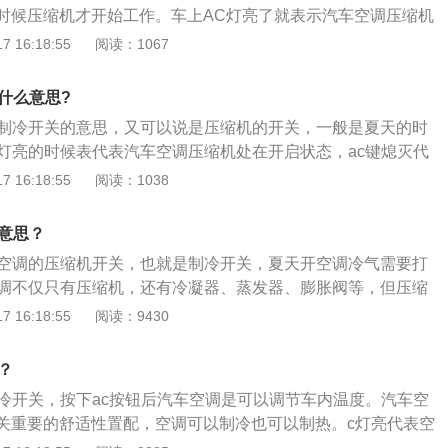
时候压缩机才开始工作。车上AC灯亮了就表示汽车空调压缩机
的意思。现在的汽车空调分为手动空调和自动空调，无论是手
 16:18:55
阅读：1067
是有AC键的。自动空调只需要设置好需要的温度，它就能根据
车内温度传感器自动选择和打开或关闭各不同位置出风口、自
什么意思?
打开、关闭AC开关，保证车内恒温，非常舒适。而手动空调，
调制冷开关的意思，又可以说是压缩机的开关，一般是夏天的时
度都需要自己调节，一般车内是不会达到恒温的。在夏天炎热
键灯亮的时候表代表汽车空调压缩机处在开启状态，ac键熄灭代
开AC键，这时车内的压缩机就会启动工作，吹出冷风。冬季使
关闭状态。ac的英文是aircondition，可以理解为空气调节
 16:18:55
阅读：1038
C灯亮对制热没有任何帮助，反而会因压缩机运转产生不必要的
不一样的运转方式使得空调压缩机实现制冷和制暖的目的，因
北方冬季使用空调暖风时完全可以将其AC关闭，不会对空调暖
重意思，但汽车上的车载空调制热主要是靠发动机的热量实现
么意思？
制冷一种意思。汽车空调ac还有一个作用，那就是提高除雾的速
车空调的压缩机开关，也就是制冷开关，夏天开空调冷气需要打
雾的时候，ac也会自动开启，原理其实就是当ac启动后，压缩
空调不仅只有压缩机，还有冷凝器、蒸发器、膨胀阀等，但压缩
时候蒸发器芯体就会和空调内部的空气进行热交换，让蒸发器
也是主要的部件之一，起着压缩和输送制冷剂蒸汽的作用。汽
 16:18:55
阅读：9430
降低空气湿度，从而实现快速除雾。
的使用方式存在些许差异，汽车空调制冷需要压缩机，但暖风
风是依靠发动机工作时产生的温度来供热，所以需要等水箱的
？
暖，通常车辆行驶一段就离后水箱的温度就会上升，车辆可以
制冷开关，按下ac按钮后汽车空调是可以调节车内温度。汽车空
可以开启空调了。
关重要的舒适性置配，空调可以制冷也可以制热。c灯亮代表空
动机负荷增加，油耗增加，ac灯不亮则表示压缩机没有工作。