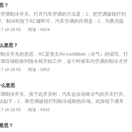
用、适当开启大风量和低速行驶关空调。
思？
指空调制冷开关。打开汽车空调的方法是：1、把空调旋钮拧到
2、制冷时按下AC键即可。汽车空调的作用是：1、为乘员提
，减少旅途疲劳；2、为驾驶员创造良好的工作条件，确保安
 16:18:55
阅读：6024
空调的更多信息如下：1、汽车空气调节装置简称汽车空调，
的温度、湿度、空气清洁度及空气流动调整和控制在较佳状
什么意思？
是由制冷系统、供暖系统、空气净化装置、控制系统组成。
冷开关的意思，AC是英文Air-condition（冷气）的缩写。打
空调压缩机收到指令就开始工作，这个时候车内空调的制冷才开
需要降温时，把AC按键按下去，车内的温度就会慢慢降低。以
 16:18:55
阅读：5952
的相关介绍：1、车载空调是由压缩机、冷凝器、节流元件、
要的控制部件构成，用于调节车内温度、湿度，给乘员提供舒
什么意思
。2、工作原理：当压缩机工作时，压缩机吸入从蒸发器出来
空调制冷开关。按下此开关时，汽车会自动将冷气的开关打开。
制冷剂，经压缩，制冷剂的温度和压力升高，并被送入冷凝
法如下：1、将空调旋钮拧到制冷或制热区域。此按钮下通常
高温高压的气态制冷剂把热量传递给经过冷凝器的车外空气而
当显示灯亮起时，表示开关已经开启。2、制冷时按下AC键。
 16:18:55
阅读：5916
液态制冷剂流经节流装置时，温度和压力降低，并进入蒸发
车会通过其主控中心下达相关的指令，打开压缩机使冷气系统
低温低压的液态制冷剂吸收经过蒸发器的车内空气的热量而蒸
调的作用如下：1、为乘员提供舒适的乘坐环境，减少旅途疲
体又被压缩机吸入进行下一轮循环。这样，通过制冷剂在系统
么意思？
创造良好的工作条件，确保安全行车。
收车内空气的热量并排到车外空气中，使车内空气的温度逐渐