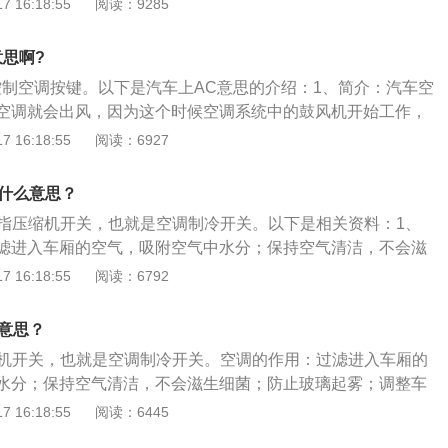
 16:18:55
阅读：9285
置好需要的温度，就能根据光线传感器和多个车内温度传感器
关闭各不同位置出风口、自动调节风量、自动打开、关闭ac开
意思啊?
。
控制空调按键。以下是汽车上AC意思的介绍：1、简介：汽车空
空调就会出风，因为这个时候空调系统中的鼓风机开始工作，
是空调制冷的系统还没有启动，因为空调压缩机还没有开始工
 16:18:55
阅读：6927
有打开AC开关之后，车载电脑接收了AC开关的信号，接下来车
给空调压缩机，空调压缩机收到指令就开始工作，这个时候汽
是什么意思？
始工作。
是指压缩机开关，也就是空调制冷开关。以下是相关资料：1、
滤进入车厢的空气，吸附空气中水分；保持空气清洁，不会滋
起雾，调整车厢温度。2、使用空调时应注意：温度不要太
 16:18:55
阅读：6792
向；避免长时间使用；适当开启大风量；低速行驶时应关上空
养方法是：及时清理空调出风口；及时保养空调冷凝器；及时
么意思？
芯。
缩机开关，也就是空调制冷开关。空调的作用：过滤进入车厢的
水分；保持空气清洁，不会滋生细菌；防止玻璃起雾；调整车
养：及时清理空调出风口；及时保养空调冷凝器；及时清洗或
 16:18:55
阅读：6445
展资料：空调的使用注意事项有温度不要太低、控制出风口方