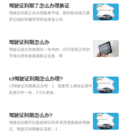
驾驶证到期了怎么办理换证
驾驶证到期之后办理换将手续，能到机动原注册
登记地的车辆管理所或者是公安...
驾驶证到期怎么办
驾驶证超过有效期在一年内的，仍可按照正常的
手续办理有效期满换证业务。即...
c3驾驶证到期怎么办理?
c3驾驶证到期换证办理：1、需要带上身份证原件
及复印件一份，1寸白底免...
驾驶证到期怎么办?
驾驶证到期可以提前90日到车管所更换新的驾驶
证。驾驶证到期换证流程：1...