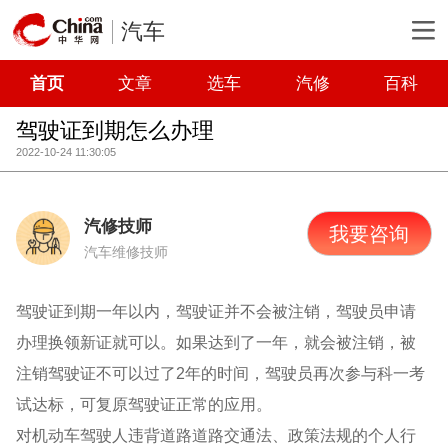
汽车
首页
文章
选车
汽修
百科
驾驶证到期怎么办理
2022-10-24 11:30:05
汽修技师
我要咨询
汽车维修技师
驾驶证到期一年以内，驾驶证并不会被注销，驾驶员申请
办理换领新证就可以。如果达到了一年，就会被注销，被
注销驾驶证不可以过了2年的时间，驾驶员再次参与科一考
试达标，可复原驾驶证正常的应用。
对机动车驾驶人违背道路道路交通法、政策法规的个人行