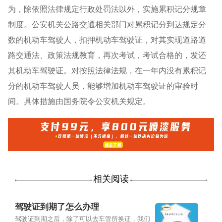
为，除依照法律规定行政处罚法以外，实施累积记分规章
制度。公安机关公路交通相关部门对累积记分到达规定分
数的机动车驾驶人，扣押机动车驾驶证，对其实现道路道
路交通法、政策法规教育，再次考试，考试合格的，发还
其机动车驾驶证。对按照法律法规，在一年内没有累积记
分的机动车驾驶人员，能够增加机动车驾驶证的审验时
间。具体措施由国务院令公安机关规定。
相关阅读
驾驶证到期了怎么办理
驾驶证到期之后，除了可以去车管所换证，我们