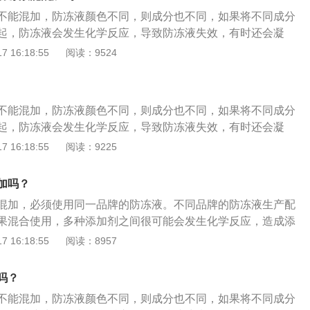
是不能混加的。2、汽车在使用防冻液时，一定要使用同一品
、汽车防冻液具备耐腐蚀作用。
不能混加，防冻液颜色不同，则成分也不同，如果将不同成分
注意的是，即使是相同颜色的防冻液，在添加的时候也要注
起，防冻液会发生化学反应，导致防冻液失效，有时还会凝
用的都是同一种化学成分，但是防冻液也是需要添加各种功能
色的防冻液，如果是不同品牌，稳定剂也可能不同，混用会降
 16:18:55
阅读：9524
锈、防水垢等添加剂，添加的时候要格外注意。如果汽车缺少
，因此最好也不要混用。最好用相同品牌，相同颜色的防冻
混加，一定要使用相同品牌以及相同型号的防冻液来补充，如
合后，需要将水箱中的防冻液完全排空，然后用纯净水冲洗，
防冻液型号，建议清洗之后再添加。
液的颜色一般有绿色、蓝色、粉红色、有些还有荧光效果。通
不能混加，防冻液颜色不同，则成分也不同，如果将不同成分
，丙二醇是蓝色，丙三醇是粉红色。厂家将防冻液染成不同颜
起，防冻液会发生化学反应，导致防冻液失效，有时还会凝
止混用：为了防止和其他液体弄混，防止人误食，很多厂商也
色的防冻液，如果是不同品牌，稳定剂也可能不同，混用会降
 16:18:55
阅读：9225
配方，从而进行区分。渗漏时便于区别：发动机渗出以后，由
，因此最好也不要混用。最好用相同品牌，相同颜色的防冻
在判断和检修时很容易辨别。安全考虑：发动机这些化学成分
合后，需要将水箱中的防冻液完全排空，然后用纯净水冲洗，
，一般的玻璃水、防冻液这些液体都会染色，防止误服。
加吗？
液的颜色一般有绿色、蓝色、粉红色、有些还有荧光效果。通
混加，必须使用同一品牌的防冻液。不同品牌的防冻液生产配
，丙二醇是蓝色，丙三醇是粉红色。厂家将防冻液染成不同颜
果混合使用，多种添加剂之间很可能会发生化学反应，造成添
止混用：为了防止和其他液体弄混，防止人误食，很多厂商也
冻液的方法：将旧的防冻液放出，之后用清水清洗液体通道。
 16:18:55
阅读：8957
配方，从而进行区分。渗漏时便于区别：发动机渗出以后，由
补充罐，随后往罐里注入清水，使清水连续不断地流经发动机
在判断和检修时很容易辨别。安全考虑：发动机这些化学成分
车怠速3至5分钟，让水循环起来。开始从水罐里流出的水有点
，一般的玻璃水、防冻液这些液体都会染色，防止误服。
吗？
续注入清水，直至流出来的水是干净的。注意别忘了将暖风水
不能混加，防冻液颜色不同，则成分也不同，如果将不同成分
箱的水放干净。放水大约1小时后，将新的防冻液由水箱（散