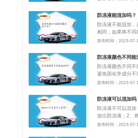
液，液面达到ma
钟拧开水箱盖，冷
防冻液能混加吗？
x刻度线即可。
防冻液不能混加，
相同，如果将不同
统堵塞、冷却液变
发布时间：2023-07-17
剂的冷却液，主要
年防水垢、防腐蚀
防冻液颜色不同能
作外，还能对冷却
防冻液颜色不同不
避免因化学成分不
发动机内部的防冻
发布时间：2023-07-17
防冻冷却液，是一
统，其含有：氯化
防冻液可以混加吗
对冷却系统的部件
防冻液不可以混加
用；3、保证发动
放出防冻液；2、
进行冲洗；3、将
发布时间：2023-07-17
入防冻液，液面达
2到3分钟拧开水