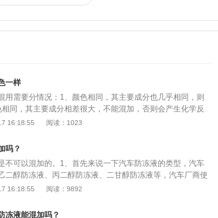
色一样
混用需要分情况：1、颜色相同，其主要成分也几乎相同，则
色相同，其主要成分相差很大，不能混加，否则会产生化学反
不同成分产品，包括乙二醇的、丙二醇的和丙三醇（甘油）
 16:18:55
阅读：1023
防冻液以乙二醇的为主。为了将防冻液与其他液体区分开来，
体有毒性，所以在防冻液中添加有染色剂，从而有了多种颜色
加吗？
有绿色、红色和蓝色。对于不同颜色的防冻液，化学性能与成
是不可以混加的。1、首先来说一下汽车防冻液的类型，汽车
即使主要成分相同，次要成分也不尽相同，配方配比也会不
乙二醇防冻液、丙二醇防冻液、二甘醇防冻液等，汽车厂商使
冻液颜色不一样是一定不能混加的，颜色相同的防冻液也不建
是最多的，很多汽车厂商会把防冻液使用添加剂染成不同的颜
 16:18:55
阅读：9892
化学成分混加可能会发生反应，导致防冻液失去原有的特性。
红色，二甘醇染成蓝色等，汽车上使用的防冻液颜色是不同
功能是：1、在严寒冬天停机时，避免冷冻液解冻而胀裂热管
的化学成分不同，混合使用之后会导致水箱管道堵塞，所以说
发动机缸体或盖；2、在夏天溫度较高时，能合理防沸，防止
防冻液能混加吗？