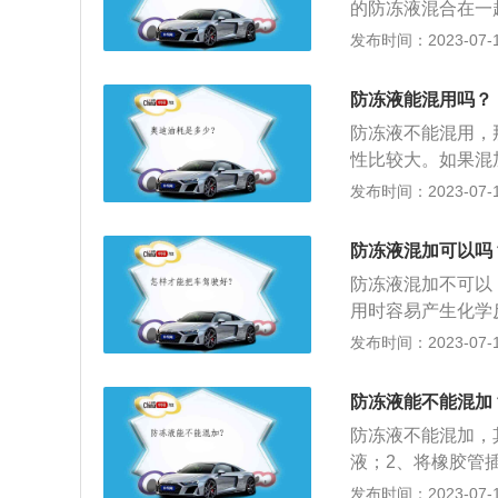
的防冻液混合在一
热器）的水管加入
固。即使是相同颜
发布时间：2023-07-17
入防冻液罐，加到
低冷却和清洁效果
排除了部分空气，
液。防冻液意外混
AXT”为止。
防冻液能混用吗？
再重新加入。防冻
防冻液不能混用，
常，乙二醇是绿色
性比较大。如果混
色的目的如下：禁
型的，因此同样厂
发布时间：2023-07-17
会添加不同的颜色
注意事项：1、使
于其自身有颜色，
品，就起不到防冻
都是有毒的，所以
防冻液混加可以吗
成。汽车制造厂在
防冻液混加不可以
比，而且还指定防
用时容易产生化学
例为40：60时，
缝处漏水现象。防
发布时间：2023-07-17
108℃，冰点为-3
的主要作用是：1
的冬季停车时冷却
防冻液能不能混加
效的散热功能。
防冻液不能混加，
液；2、将橡胶管
洗；3、将冷却系
发布时间：2023-07-17