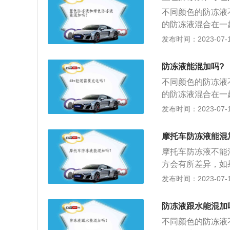
不同颜色的防冻液
出现起锅状况；3
不同颜色的防冻液
牌的防冻液，需要
的防冻液混合在一
意，虽然防冻液使
固。即使是相同颜
发布时间：2023-07-17
的添加剂，比如防
低冷却和清洁效果
防冻液，不要盲目
液。防冻液意外混
果无法确定原来的
防冻液能混加吗?
再重新加入。防冻
不同颜色的防冻液
常，乙二醇是绿色
的防冻液混合在一
色的目的如下：禁
固。即使是相同颜
发布时间：2023-07-17
会添加不同的颜色
低冷却和清洁效果
于其自身有颜色，
液。防冻液意外混
都是有毒的，所以
摩托车防冻液能混
再重新加入。防冻
摩托车防冻液不能
常，乙二醇是绿色
方会有所差异，如
色的目的如下：禁
加剂失效。更换防
发布时间：2023-07-17
会添加不同的颜色
将清水加入防冻液
于其自身有颜色，
冷却系统，随后着
都是有毒的，所以
防冻液跟水能混加
淡淡的粉红色，继
不同颜色的防冻液
管拆掉，把暖风水