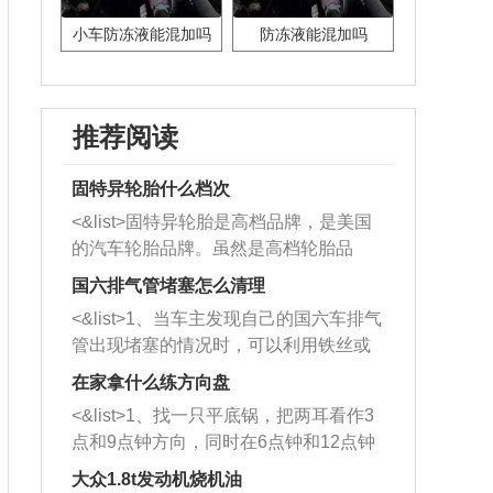
小车防冻液能混加吗
防冻液能混加吗
推荐阅读
固特异轮胎什么档次
<&list>固特异轮胎是高档品牌，是美国
的汽车轮胎品牌。虽然是高档轮胎品
牌，但是中高低端的轮胎都有生产，这
国六排气管堵塞怎么清理
也是为了更好的开拓市场。
<&list>1、当车主发现自己的国六车排气
管出现堵塞的情况时，可以利用铁丝或
者是细棍，直接将杂物给取出来，如果
在家拿什么练方向盘
堵塞情况比较严重，也可以采取应急措
<&list>1、找一只平底锅，把两耳看作3
施。 <&list>2、直接利用木棍将所有的
点和9点钟方向，同时在6点钟和12点钟
杂物推到排气管里面的位置处，然后将
方向做一个标记。 <&list>2、双手握住
三元催化器拆解开，就可以将堵塞的东
大众1.8t发动机烧机油