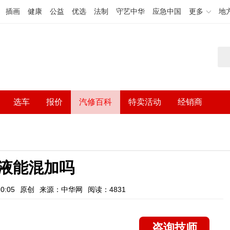
插画
健康
公益
优选
法制
守艺中华
应急中国
更多
地
选车
报价
汽修百科
特卖活动
经销商
液能混加吗
0:05
原创
来源：中华网
阅读：4831
咨询技师