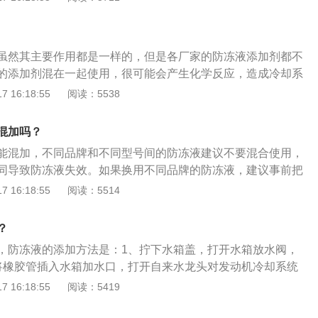
x刻度线；5、拧紧储液罐盖；6、启动发动机，怠速运转2到3分
却系统排除部分空气，防冻液面降低，再次补充防冻液液面ma
虽然其主要作用都是一样的，但是各厂家的防冻液添加剂都不
的添加剂混在一起使用，很可能会产生化学反应，造成冷却系
质等情况，会对冷却系统有影响。防冻液是一种含有特殊添加
 16:18:55
阅读：5538
用于液冷式发动机冷却系统，其具有冬天防冻、夏天防沸、全
等优良性能。防冻液除了可以保证发动机在正常温度范围内工
混加吗？
系统的部件起到防腐保护作用。
能混加，不同品牌和不同型号间的防冻液建议不要混合使用，
同导致防冻液失效。如果换用不同品牌的防冻液，建议事前把
液排空，并且清洗干净所有冷却管路再添加。防冻液的全称为
 16:18:55
阅读：5514
种含有特殊添加剂的冷却液，主要用于液冷式发动机冷却系
钙、甲醇、乙醇、乙二醇、丙三醇等。防冻液的功能有：1、
？
起到防腐保护作用；2、防止水垢，避免降低散热器的散热作
，防冻液的添加方法是：1、拧下水箱盖，打开水箱放水阀，
机在正常温度范围之内能工作。
将橡胶管插入水箱加水口，打开自来水龙头对发动机冷却系统
冷却系统的水放尽后，关闭水箱放水阀；4、拧开储液罐盖，加
 16:18:55
阅读：5419
到max刻度线；5、拧紧储液罐盖；6、启动发动机，怠速运转
箱盖，冷却系统排除部分空气，防冻液面降低，再次补充防冻液