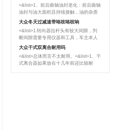
平底锅两耳，然后往左打半圈、一圈、
西取出来。但如果是因为积碳过多引起
<&list>1、前后曲轴油封老化：前后曲轴
一圈半的练习，往右同样也要打相同的
的堵塞，就需要将三元催化器泡在草酸
油封与油大面积且持续接触，油的杂质
圈数。 <&list>3、最后强调要反复练
中进行清洗。 <&list>3、也可以利用清
和发动机内持续温度变化使其密封效果
习，这样就可以形成肌肉记忆，在真实
大众冬天过减速带咯吱咯吱响
洗剂对堵塞的情况得到解决，将清洗剂
逐渐减弱，导致渗油或漏油。<&list>2、
驾驶车辆时，不需要记忆也能打好方
放在燃油箱中，与燃油混合后，车辆启
<&list>1.转向器拉杆头有较大间隙，判
活塞间隙过大：积碳会使活塞环与缸体
向。
动时，就可以和汽油一起进入到燃烧
断间隙需要专用仪器和工具，车主本人
的间隙扩大，导致机油流入燃烧室中，
室，最后形成废气排出，就可以让三元
无法制作，需要将车辆送到修理厂或4s
造成烧机油。<&list>3、机油粘度。使用
大众干式双离合耐用吗
催化器得到清洗，排气管堵塞的情况就
店；<&list>2.车辆半轴套管防尘罩破
机油粘度过小的话，同样会有烧机油现
<&list>总体而言不太耐用。<&list>1、干
能够得到解决。
裂，破裂后会出现漏油现象，使半轴磨
象，机油粘度过小具有很好的流动性，
式离合器如果放在十几年前还比较耐
损严重，磨损的半轴容易损坏，产生异
容易窜入到气缸内，参与燃烧。<&list>
用，但是由于现在的汽车发动机动力输
响；<&list>3.稳定器的转向胶套和球头
4、机油量。机油量过多，机油压力过
出越来越高，使得干式离合器散热不足
老化，一般是使用时间过长造成的。解
大，会将部分机油压入气缸内，也会出
的缺陷也逐渐暴露出来。<&list>2、由于
决方法是更换新的质量好的转向橡胶套
现烧机油。<&list>5、机油滤清器堵塞：
干式双离合的工作环境暴露在空气中，
和球头。
会导致进气不畅，使进气压力下降，形
而离合器的散热也是通离合器罩上面的
成负压，使机油在负压的情况下吸入燃
几个小孔来进行散热。但是在行驶过程
烧室引起烧机油。<&list>6、正时齿轮或
中变速箱需要换挡，就不得不使得离合
链条磨损：正时齿轮或链条的磨损会引
器频繁工作。<&list>3、长时间的低速行
起气阀和曲轴的正时不同步。由于轮齿
驶以及过于频繁的启停，导致离合器的