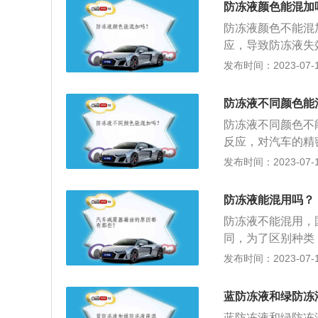
防冻液颜色能混加
液面max刻度线即
防冻液颜色不能混
应，导致防冻液失
阀，放出防冻液；
发布时间：2023-07-17
系统进行冲洗；3
盖，加入防冻液，
防冻液不同颜色能
速运转2到3分钟
防冻液不同颜色不
防冻液液面max刻
反应，对汽车的精
高；3、防垢；4
发布时间：2023-07-17
1、检查管道有无
螺丝孔中流出；3
防冻液能混用吗？
冻液；5、启动发
防冻液不能混用，
盖子与发动机盖。
同，为了区别种类
红、红等。如果混
发布时间：2023-07-17
防冻液加到MAX
其实防冻液全年都
蓝防冻液和绿防冻
冬天防冻、夏天防
蓝防冻液和绿防冻