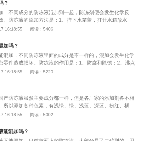
吗？
可。
加，不同成分的防冻液混加到一起，防冻剂便会发生化学反
效。防冻液的添加方法是：1、拧下水箱盖，打开水箱放水
2、将橡胶管插入水箱加水口，打开自来水龙头对发动机冷却
 16:18:55
阅读：5406
、将冷却系统的水放尽后，关闭水箱放水阀；4、拧开储液罐
液面达到max刻度线；5、拧紧储液罐盖；6、启动发动机，怠
混加吗？
拧开水箱盖，冷却系统排除部分空气，防冻液面降低，再次补充
能混加，不同防冻液里面的成分是不一样的，混加会发生化学
度线即可。
密零件造成损坏。防冻液的作用是：1、防腐和除锈；2、沸点
、保持在低温天气时冷却系统不冻结。防冻液的更换方法是：
 16:18:55
阅读：5220
泄漏的痕迹，有无裂缝；2、拧开底部的放水螺丝，让防冻液从
、清洗冷却系统；4、关上水箱放水螺丝，从加注口加入新的防
动机排除空气，继续补充防冻液至max刻度线；6、盖好加注口
国产防冻液虽然主要成分都一样，但是各厂家的添加剂各不相
，所以添加各种色素，有浅绿、绿、浅蓝、深蓝、粉红、橘
加，不同的添加剂可能产生化学反应，对水箱有不好的影响。
 16:18:55
阅读：5002
和MIN标线中间的位置，许多人认为防冻液只是冬天才使用，但
要使用。汽车防冻液主要用于液冷式发动机的冷却系统，具有
液能混加吗？
沸、防水垢、防腐蚀等优良性能。
液不能混加，目前市面上的防冻液，大部分是乙二醇型的，因