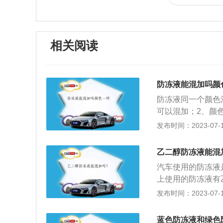
相关阅读
防冻液能混加吗颜
防冻液同一个颜色
可以混加；2、颜
应。防冻液有三种
发布时间：2023-07-17
的。目前市面上的
也为了告知人们液
乙二醇防冻液能混
的防冻液，常见的
汽车使用的防冻液
分可能存在差异。
上使用的防冻液有
同。也就是说，防
用的乙二醇防冻液
发布时间：2023-07-17
议混加，因为多种
色。丙二醇的染成
汽车防冻液的首要
的，因为防冻液内
散热器和冻裂汽车
蓝色防冻液和绿色