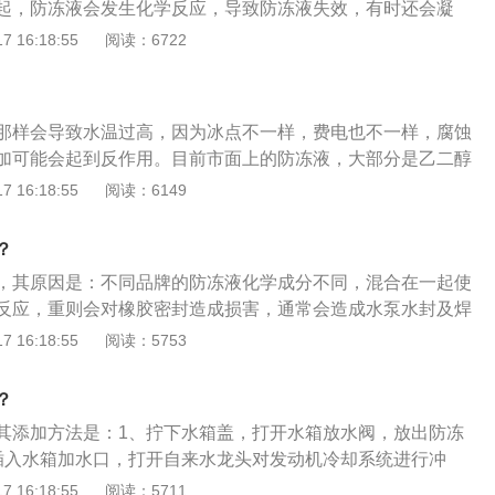
起，防冻液会发生化学反应，导致防冻液失效，有时还会凝
，这是让防冻液快速流入水箱的方法。随后将另一桶防冻液加
色的防冻液，如果是不同品牌，稳定剂也可能不同，混用会降
 16:18:55
阅读：6722
防冻液罐快满了为止，打着车10分钟左右，这时冷却系统由于
，因此最好也不要混用。最好用相同品牌，相同颜色的防冻
液面有所下降，再把防冻液加进去，加注储液罐的最高标记“M
合后，需要将水箱中的防冻液完全排空，然后用纯净水冲洗，
液的颜色一般有绿色、蓝色、粉红色、有些还有荧光效果。通
那样会导致水温过高，因为冰点不一样，费电也不一样，腐蚀
，丙二醇是蓝色，丙三醇是粉红色。厂家将防冻液染成不同颜
加可能会起到反作用。目前市面上的防冻液，大部分是乙二醇
止混用：为了防止和其他液体弄混，防止人误食，很多厂商也
家的产品，如果是非乙二醇型的也不能混用。以下是防冻液的
 16:18:55
阅读：6149
配方，从而进行区分。渗漏时便于区别：发动机渗出以后，由
用防冻液一定要注意质量。如果防冻液质量欠佳甚至是伪劣
在判断和检修时很容易辨别。安全考虑：发动机这些化学成分
液的作用。冷却液用防冻液与水按照一定的比例混合配制而
，一般的玻璃水、防冻液这些液体都会染色，防止误服。
？
用户手册中通常会规定用于不同低温防冻等级的防冻液混合
，其原因是：不同品牌的防冻液化学成分不同，混合在一起使
冻液的型号，不能够混用。2、一般情况下，防冻液与水的比
反应，重则会对橡胶密封造成损害，通常会造成水泵水封及焊
冷却液沸点为106℃，冰点为-26℃，当50：50时，冷却液沸点为
冻液的全称叫防冻冷却液，是具有防冻功能的冷却液。防冻液
 16:18:55
阅读：5753
8℃。
、为发动机提供防冻保护，可以抗低温的环境；2、防止在寒冷
液结冰胀裂散热器，冻坏发动机气缸体和气缸盖；3、提供高
？
其添加方法是：1、拧下水箱盖，打开水箱放水阀，放出防冻
插入水箱加水口，打开自来水龙头对发动机冷却系统进行冲
统的水放尽后，关闭水箱放水阀；4、拧开储液罐盖，加入防冻
 16:18:55
阅读：5711