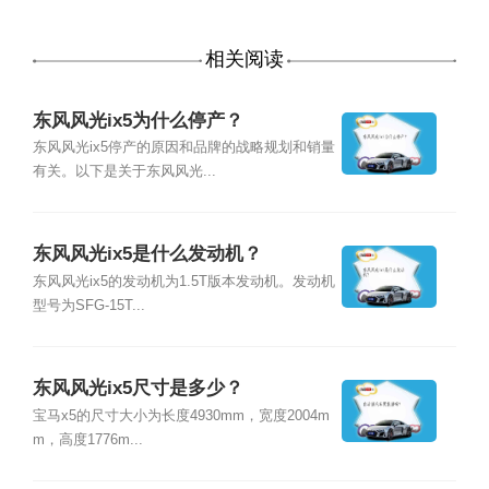
相关阅读
东风风光ix5为什么停产？
东风风光ix5停产的原因和品牌的战略规划和销量
有关。以下是关于东风风光...
东风风光ix5是什么发动机？
东风风光ix5的发动机为1.5T版本发动机。发动机
型号为SFG-15T...
东风风光ix5尺寸是多少？
宝马x5的尺寸大小为长度4930mm，宽度2004m
m，高度1776m...