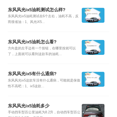
东风风光ix5油耗测试怎么样?
东风风光ix5油耗测试在6个左右，油耗不高，反
而很省油：1、风光iX5...
东风风光ix5油耗怎么看?
方向盘的左手边有一个按钮，在哪里按就可以
了，上面就可以看到这款车的油耗...
东风风光ix5有什么通病?
东风风光ix5这款车没有什么通病，可能就是保值
性不高吧：1、ix5这款...
东风风光ix5油耗多少
手动挡车型百公里油耗为8.2升，自动挡车型百公