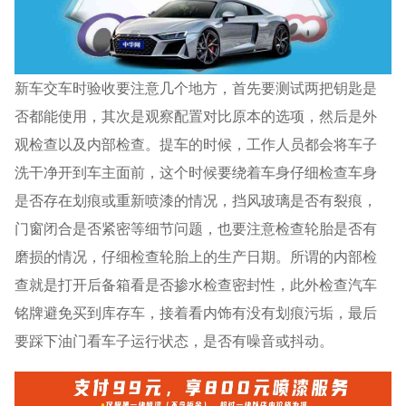
新车交车时验收要注意几个地方，首先要测试两把钥匙是
否都能使用，其次是观察配置对比原本的选项，然后是外
观检查以及内部检查。提车的时候，工作人员都会将车子
洗干净开到车主面前，这个时候要绕着车身仔细检查车身
是否存在划痕或重新喷漆的情况，挡风玻璃是否有裂痕，
门窗闭合是否紧密等细节问题，也要注意检查轮胎是否有
磨损的情况，仔细检查轮胎上的生产日期。所谓的内部检
查就是打开后备箱看是否掺水检查密封性，此外检查汽车
铭牌避免买到库存车，接着看内饰有没有划痕污垢，最后
要踩下油门看车子运行状态，是否有噪音或抖动。