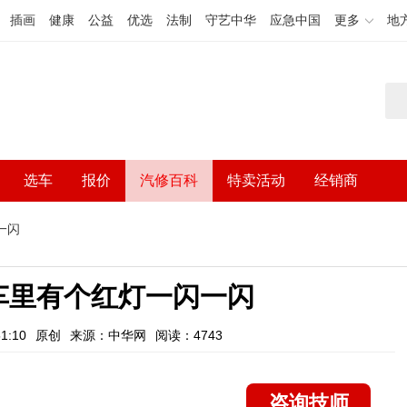
插画
健康
公益
优选
法制
守艺中华
应急中国
更多
地
选车
报价
汽修百科
特卖活动
经销商
一闪
车里有个红灯一闪一闪
1:10
原创
来源：中华网
阅读：4743
咨询技师