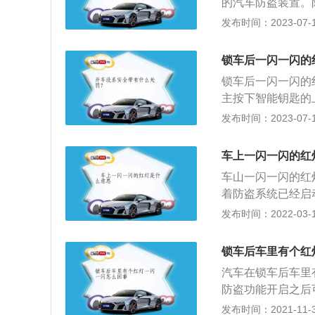
的汽车防盗装置。
分为卫星定位跟踪
开始闪烁说明此车
发布时间：2023-07-17
统。电子跟踪定位
是锁住汽车的操纵
警方报警的追踪装
制汽车的启动、点
锁车后一闪一闪的
门、油箱门、发动
锁车后一闪一闪的
主按下智能钥匙的
盗灯有的是红色，
发布时间：2023-07-17
左右闪烁一次。如
开始起作用。发动
​车上一闪一闪的
置于不工作的状态
车山一闪一闪的红
油，点火系统也不
着防盗系统已经启
车子就无法启动。
发布时间：2022-03-11
的事情。在电影中
好就可以启动汽车
锁车后车里有个红
窗户，汽车就会报
汽车在锁车后车里
防盗功能开启之后
盗系统已开启。汽
发布时间：2021-11-30