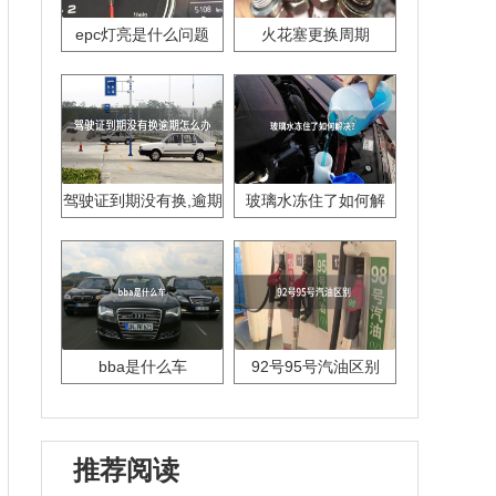
epc灯亮是什么问题
火花塞更换周期
驾驶证到期没有换,逾期
玻璃水冻住了如何解
怎么办??
决？
bba是什么车
92号95号汽油区别
推荐阅读