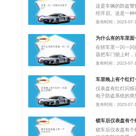
要由电子控制的遥
这是车辆的防盗警
车防盗系统的分类
经开启。这是一种
式防盗系统，具有
报警式、电子跟踪
发布时间：2023-07-17
大类。
是一种电子防盗模
作用，还可以有遥
为什么有的车里面
擎，遥控锁定引擎
在轿车里一闪一闪
示灯是你在驻车，
器把车门锁上时，
不同，当灯自动灭
统，是指防止汽车
发布时间：2023-07-17
钥匙、电子控制电
有：1、钥匙控制
车里晚上有个红灯
除。2、遥控式：
仪表盘有红灯闪烁
汽车防盗系统的防
电子防盗系统的类
警但无防止汽车移
防盗系统设置或解
发布时间：2023-07-17
遇有窃车时，除音
也就是远距离控制
等，起到防止汽车
被盗窃时，只是报
锁车后仪表盘有个
式的防盗系统。当
锁车后仪表盘有个
点火电路或油路等