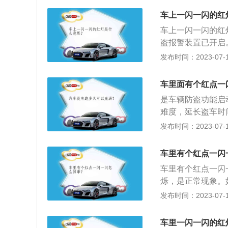
防盗系统的注意事
车上一闪一闪的红
开关锁芯附近放置
车上一闪一闪的红
境下。3、不要将
盗报警装置已开启
会通过手机提示车
发布时间：2023-07-17
设备。而且当时车
级和改进，现代车
车里面有个红点一
红灯，这是很正常
是车辆防盗功能启
箱盖做了防盗处理
难度，延长盗车时
的案件越来越少了
车后此指示灯就会
发布时间：2023-07-17
统出现故障。汽车
间的机械装置和电
车里有个红点一闪
打开或锁止，同时
车里有个红点一闪
打开或锁止，也就
烁，是正常现象。
有汽车被盗窃时，
关于汽车防盗系统
发布时间：2023-07-17
式的防盗系统。当
汽车本身或车上的
点火电路或油路等
单纯的机械钥匙防
车里一闪一闪的红