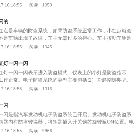
边人的功能，假设车子被强行移动，车主就能在手机上收到信
 16:18:55
阅读：1059
器是专门为电动自行车的电瓶配置的一个充电设备;充电器的分
的类型：1、钥匙控制式。通过用钥匙将门锁打开或锁止，同
（50赫兹）变压器区分，可分为两大类;货运三轮充电器一般使
或解除。2、遥控式。防盗系统能够远距离控制门锁打开或锁
充电机，体积大、重量大、费电，但是可靠，便宜；电动自行
闪的
控制汽车防盗系统的防盗或解除。3、报警式。防盗系统遇有
谓开关电源式充电器，省电，效率高，但是易坏;开关电源式充
红点是车辆的防盗系统，如果防盗系统正常工作，小红点就会
是报警但无防止汽车移动功能。4、具有防盗报警和防止车辆
：充电时，先插电池，后加市电；充足后，先切断市电，后拔
不是车辆出现了故障，车主无需过多的担心。车主按动车钥匙
。当遇有窃车时，除音响信号报警外，还要切断汽车的起动电
充电时先拔电池插头，特别是充电电流大（红灯）时，非常容易
辆解锁后这个小红点就会熄灭了。汽车的防盗系统，是为了防
 16:18:55
阅读：1045
路等，起到防止汽车移动的作用。5、电子跟踪防盗系统。该
的开关电源式充电器又分半桥式和单激式两大类，单激类又分为
品被盗而设立的系统，主要是由智能遥控器、电子控制电路、
跟踪系统（简称GPS）和利用对讲机通过中央控制中心定位监
类;半桥式成本高，性能好，常用于带负脉冲的充电器；单激式
构这四个部分组成，一旦有不法分子非法进入车辆，防盗系统
定位监控防盗系统是利用电波在波朗管地图上显示被盗车位置
红灯一闪一闪
率高。
防盗系统功能是非常重要的，如果车主发现这个小红点不闪
踪装置。
红灯一闪一闪表示进入防盗模式，仪表上的小灯是防盗指示
辆开到修理部进行维修，避免车辆丢失，给车主带来经济损
工作正常。电子防盗系统的类型主要包括∶1）关键控制类型。
盗灯如果是以1次每1到2秒的频率闪烁，就是正常的，说明车
门锁，同时设置或关闭防盗系统。2）远程控制。防盗系统可
 16:18:55
阅读：1016
防盗状态，发动机防盗已开始起作用。车辆防盗是指防止汽车
开或解锁。3）报警类型。当汽车被盗时，防盗系统只报警，
被盗所设的系统，由电子控制的遥控器或钥匙、电子控制电
的功能。4）具有防盗报警和防止车辆移动的防盗系统。汽车
行机构等组成。发动机防盗一般在仪表上显示，在拔下钥匙后
一闪
报警外，还能切断汽车的启动电路、点火电路或油路，防止汽
开始起作用，防盗指示灯则开始按照固有的频率闪烁。
一闪是指汽车发动机电子防盗系统已开启。发动机电子防盗系
跟踪防盗系统。该系统分为卫星定位跟踪系统（简称GPS）∶和
钥匙内有防盗转换器，将钥匙插入开关锁芯旋转至ON位置。电
使用对讲机的定位监控系统。合理使用汽车的防盗模式，可以
匙之间通过无线射频的方式进行通讯，钥匙被确认是合法的。防
 16:18:55
阅读：9966
，停车也不用担惊受怕。
机ECU进行验证密码验证正确，即允许发动机起动。发动机电子