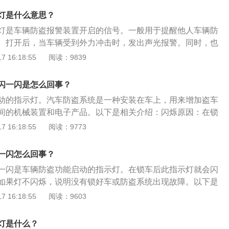
项是：1、将钥匙插入点火开关锁芯扭至ON位置，请勿在点火
灯是什么意思？
具有强磁场的物品。2、请勿将钥匙置于特殊的高温或低温环
灯是车辆防盗报警装置开启的信号。一般用于提醒他人车辆防
钥匙随意跌落于地面上。4、不要用重物挤压钥匙。
。打开后，当车辆受到外力冲击时，发出声光报警。同时，也
主。由于技术限制，原有车辆往往没有配备带电子报警的防盗
 16:18:55
阅读：9839
辆使用传统的机械锁，很容易丢失车辆。然而，随着技术的升
辆基本上都配备了电子锁。当电子锁打开时，会有一个闪烁的
闪一闪是怎么回事？
的现象，车主不用担心。电子锁的优点是门外没有钥匙孔，油
动的指示灯。汽车防盗系统是一种安装在车上，用来增加盗车
。这样，现代汽车的防盗水平提高了一个整体水平。现在偷车
间的机械装置和电子产品。以下是相关介绍：闪烁原因：在锁
。
闪烁，是正常现象。如果灯不闪烁，说明没有锁好车或防盗系
 16:18:55
阅读：9773
防盗系统是一种安装在车上，用来增加盗车难度，延长盗车时
子产品。电子防盗系统的类型:钥匙控制式。通过用钥匙将门锁
一闪怎么回事？
将防盗系统设置或解除;遥控式。防盗系统能够远距离控制门锁
一闪是车辆防盗功能启动的指示灯。在锁车后此指示灯就会闪
是远距离控制汽车防盗系统的防盗或解除;报警式。防盗系统遇
如果灯不闪烁，说明没有锁好车或防盗系统出现故障。以下是
只是报警但无防止汽车移动功能;具有防盗报警和防止车辆移动
的具体介绍：汽车防盗系统的含义：汽车防盗系统，是指防止
 16:18:55
阅读：9603
遇有窃车时，除音响信号报警外，还要切断汽车的起动电路、
物品被盗所设的系统。汽车防盗系统的组成：汽车防盗由以前
，起到防止汽车移动的作用。
盗技术走向电子防盗、生物特征式电子防盗。电子防盗系统主
灯是什么？