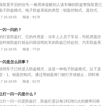
控器或钥匙、电子控制电路、报警装置和执行机构等组成。汽
报装置开启的信号,一般用来提醒别人该车辆的防盗警报装置已
：防盗系统共有钥匙控制式防盗系统，遥控式防盗系统，报警
电子防盗模式。电子防盗系统的类型：钥匙控制式、遥控式、
防盗报警和防止车辆移动式的防盗系统，电子跟踪防盗系统五
防盗系统。仪表盘有红灯闪烁说明车子已经进入防盗模式，这
 16:18:55
阅读：9178
式。汽车防盗报警器，是多功能的产品，不仅是可以防盗报警
控启动车尾箱，遥控开关车门，遥控开关车窗，遥控起动引
一闪一闪的？
等作用。电子防盗系统的作用：小红灯起到防盗作用。红色指
的灯是防盗灯。它的作用是：当车上人员下车后，司机用遥控
锁车后，亮起的警示灯，这个灯会亮大概3-5分钟，根椐车型的
这时候防盗灯就会闪烁说明此车的防盗已经起控。汽车防盗系
掉后，用非正常手段开启车门时，汽车会发出报警轰呜声！
本身或车上的物品被盗所设的系统。它由电子控制的遥控器或
 16:18:55
阅读：7710
路、报警装置和执行机构等组成。电子防盗系统的类型主要
式：通过用钥匙将门锁打开或锁止，同时将防盗系统设置或解
一闪是怎么回事？
防盗系统能够远距离控制门锁打开或锁止，也就是远距离控制
说明车子已经进入防盗模式，这是一种电子防盗模式。以下是
盗或解除。3、报警式：防盗系统遇有汽车被盗窃时，只是报
型：1、钥匙控制式。通过用钥匙将门锁打开或锁止，同时将
动功能。4、具有防盗报警和防止车辆移动式的防盗系统：当
除。2、遥控式。防盗系统能够远距离控制门锁打开或锁止，
 16:18:55
阅读：6170
响信号报警外，还要切断汽车的起动电路、点火电路或油路
汽车防盗系统的防盗或解除。3、报警式。防盗系统遇有汽车
移动的作用。
警但无防止汽车移动功能。4、具有防盗报警和防止车辆移动
红灯一闪一闪是什么？
遇有窃车时，除音响信号报警外，还要切断汽车的起动电路、
红灯一闪一闪是防盗灯，防盗灯是以每1到2秒1次的频率闪烁
，起到防止汽车移动的作用。5、电子跟踪防盗系统。该系统