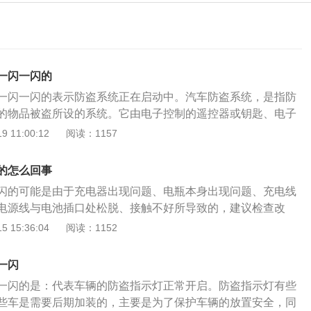
一闪一闪的
一闪一闪的表示防盗系统正在启动中。汽车防盗系统，是指防
的物品被盗所设的系统。它由电子控制的遥控器或钥匙、电子
置和执行机构等组成。汽车防盗指示灯是防盗系统的组成部
 11:00:12
阅读：1157
闭车门，不论白天还是夜间，汽车防盗指示灯都会一直闪烁，
照，不太会注意到防盗指示灯闪烁。如果某一天防盗指示灯不
的怎么回事
车防盗系统出现故障。汽车防盗器就是一种安装在车上，用来
闪的可能是由于充电器出现问题、电瓶本身出现问题、充电线
长盗车时间的装置，是汽车安全的一个保障。它通过防盗器与
电源线与电池插口处松脱、接触不好所导致的，建议检查改
起，从而达到防止车辆被盗的功能。随着科学技术的进步，为
红灯一直都亮代表设备还沒有充满电，如果充满电会显示绿
 15:36:04
阅读：1152
车手段，人们研制出各种方式、不同结构的防盗器，而防盗指
示灯，可能是沒有采用原版充电器，须要改换充电器；也是有
是否运作的指示。
影响到，须要换电池处理；也有可能是充电器受损，尝试改换
一闪
车即电力推动车，又叫做电驱车，包含交流电动车和直流电动
一闪的是：代表车辆的防盗指示灯正常开启。防盗指示灯有些
况下说的电动车是以电池作为动能来源，利用调整器、电机等
些车是需要后期加装的，主要是为了保护车辆的放置安全，同
为机械动能运动，以调整电流大小转变行驶速度的车子；扩