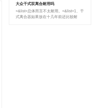
室，最后形成废气排出，就可以让三元
无法制作，需要将车辆送到修理厂或4s
造成烧机油。<&list>3、机油粘度。使用
大众干式双离合耐用吗
催化器得到清洗，排气管堵塞的情况就
店；<&list>2.车辆半轴套管防尘罩破
机油粘度过小的话，同样会有烧机油现
<&list>总体而言不太耐用。<&list>1、干
能够得到解决。
裂，破裂后会出现漏油现象，使半轴磨
象，机油粘度过小具有很好的流动性，
式离合器如果放在十几年前还比较耐
损严重，磨损的半轴容易损坏，产生异
容易窜入到气缸内，参与燃烧。<&list>
用，但是由于现在的汽车发动机动力输
响；<&list>3.稳定器的转向胶套和球头
4、机油量。机油量过多，机油压力过
出越来越高，使得干式离合器散热不足
老化，一般是使用时间过长造成的。解
大，会将部分机油压入气缸内，也会出
的缺陷也逐渐暴露出来。<&list>2、由于
决方法是更换新的质量好的转向橡胶套
现烧机油。<&list>5、机油滤清器堵塞：
干式双离合的工作环境暴露在空气中，
和球头。
会导致进气不畅，使进气压力下降，形
而离合器的散热也是通离合器罩上面的
成负压，使机油在负压的情况下吸入燃
几个小孔来进行散热。但是在行驶过程
烧室引起烧机油。<&list>6、正时齿轮或
中变速箱需要换挡，就不得不使得离合
链条磨损：正时齿轮或链条的磨损会引
器频繁工作。<&list>3、长时间的低速行
起气阀和曲轴的正时不同步。由于轮齿
驶以及过于频繁的启停，导致离合器的
或链条磨损产生的过量侧隙，使得发动
温度不断升高，而低速行驶时空气流动
机的调节无法实现：前一圈的正时和下
效率不高，无法将离合器中的热量有效
一圈可能就不一样。当气阀和活塞的运
的带走，导致离合器内部的温度不断升
动不同步时，会造成过大的机油消耗。
高，加速离合器的磨损。
解决方法：更换正时齿轮或链条。<&list
>7、内垫圈、进风口破裂：新的发动机
设计中，经常采用各种由金属和其他材