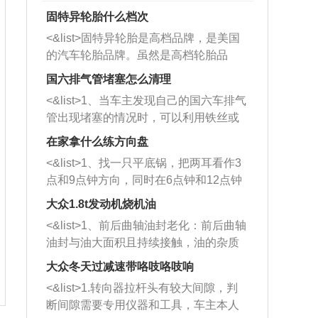
固特异轮胎什么档次
<&list>固特异轮胎是高档品牌，是美国
的汽车轮胎品牌。虽然是高档轮胎品
牌，但是中高低端的轮胎都有生产，这
国六排气管堵塞怎么清理
也是为了更好的开拓市场。
<&list>1、当车主发现自己的国六车排气
管出现堵塞的情况时，可以利用铁丝或
者是细棍，直接将杂物给取出来，如果
在家拿什么练方向盘
堵塞情况比较严重，也可以采取应急措
<&list>1、找一只平底锅，把两耳看作3
施。 <&list>2、直接利用木棍将所有的
点和9点钟方向，同时在6点钟和12点钟
杂物推到排气管里面的位置处，然后将
方向做一个标记。 <&list>2、双手握住
三元催化器拆解开，就可以将堵塞的东
大众1.8t发动机烧机油
平底锅两耳，然后往左打半圈、一圈、
西取出来。但如果是因为积碳过多引起
<&list>1、前后曲轴油封老化：前后曲轴
一圈半的练习，往右同样也要打相同的
的堵塞，就需要将三元催化器泡在草酸
油封与油大面积且持续接触，油的杂质
圈数。 <&list>3、最后强调要反复练
中进行清洗。 <&list>3、也可以利用清
和发动机内持续温度变化使其密封效果
习，这样就可以形成肌肉记忆，在真实
大众冬天过减速带咯吱咯吱响
洗剂对堵塞的情况得到解决，将清洗剂
逐渐减弱，导致渗油或漏油。<&list>2、
驾驶车辆时，不需要记忆也能打好方
放在燃油箱中，与燃油混合后，车辆启
<&list>1.转向器拉杆头有较大间隙，判
活塞间隙过大：积碳会使活塞环与缸体
向。
动时，就可以和汽油一起进入到燃烧
断间隙需要专用仪器和工具，车主本人
的间隙扩大，导致机油流入燃烧室中，