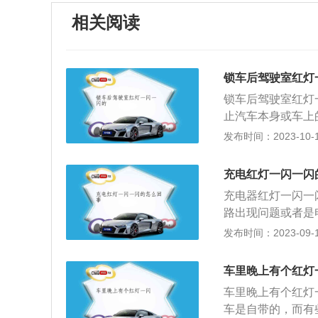
相关阅读
锁车后驾驶室红灯
锁车后驾驶室红灯
止汽车本身或车上
控制电路、报警装
发布时间：2023-10-19
分，只要停车并锁
只不过在白天有光
充电红灯一闪一闪
再闪烁了，说明汽
充电器红灯一闪一
增加盗车难度，延
路出现问题或者是
汽车电路配接在一
换；电瓶车充电器
发布时间：2023-09-15
对付不断升级的盗
灯，如果并没有指
示灯就是防盗系统
可能是电池老旧化
车里晚上有个红灯
充电器处理；电动
车里晚上有个红灯
车；大伙儿通常状
车是自带的，而有
构件，将电能转换