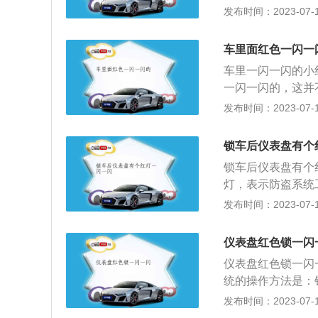
时也能起到警示周
发布时间：2023-07-17
展： 电动车充电
息。电子防盗系统
类：用有、无工频
时将防盗系统设置
用带工频变压器的
车里面红色一闪一
止，也就是远距离
车和电摩则使用所
车里一闪一闪的小
汽车被盗窃时，只
电器的正确操作是
一闪一闪的，这并
移动式的防盗系统
电池插头;如果在
上的开锁键，为车
发布时间：2023-07-17
路、点火电路或油
损坏充电器;常用
止汽车或车上的物
系统分为卫星定位
正激式和反激式两
报警装置、执行机
控系统。电子跟踪
锁车后仪表盘有个
成本低，市场占有
就会报警。汽车的
并向警方报警的追
锁车后仪表盘有个
了，需要及时将车
灯，表示防盗系统
失。汽车发动机防
用钥匙打开或锁上
发布时间：2023-07-17
的发动机已经进入
以远程控制门锁打
本身或车上的物品
没有阻止汽车移动
路、报警装置和执
仪表盘红色锁一闪
被盗时，除了声音
几秒钟内防盗就已
仪表盘红色锁一闪
车移动。5）电子
统的操作方法是：
通过中央控制中心
子防盗ECU与钥
发布时间：2023-07-17
提高汽车的安全性
盗ECU将与发动