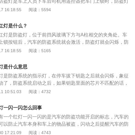
防盗灯是车上人员下车后司机用遥控器把车门上锁时，防盗灯
系统（简称GPS）和利用对讲机通过中央控制中心定位监控系
的防盗已启动。汽车防盗装置分为：1、机械式：通过防盗锁
 16:18:55
阅读：5594
监控防盗系统是利用电波在波朗管地图上显示被盗车位置并向
部件，使窃贼无法将汽车开走；2、电子式：通过电子设备控
置。
火电路，当整个系统开启之后，如果有非法移动汽车、开启车
红灯是什么？
机盖、行李舱盖、接点火线路时，防盗装置立刻发出警报。
红灯是防盗灯，位于前挡风玻璃下方与A柱相交的夹角处。车
上锁按钮后，汽车的防盗系统就会激活，防盗灯就会闪烁，防
有的是蓝色。正常情况下发动机防盗灯闪烁的频率应该是2秒
 16:18:55
阅读：5165
果持续这个状态说明该车的发动机进入防盗状态，发动机防盗
机防盗系统介绍：技术是在解锁之前把车内的系统都关闭或者
红灯是什么意思
，就算对方强行启动发动机中的启动机马达，EF系统也不喷
灯是防盗系统的指示灯，在停车拔下钥匙之后就会闪烁，象征
工作，贼就不能偷走车辆。
动了，防盗系统启动之后，如果钥匙里面的芯片不匹配的话，
现在基本每辆汽车都是有防盗系统的，所以要盗窃汽车是很难
 10:51:03
阅读：4732
经常看到不法分子只要将点火钥匙插口附近的两根线拔出来接
了，但是现实中是不可能的，在防盗系统启动之后，小偷打破
灯一闪一闪怎么回事
警了，而且就算进入汽车里面，发动机也是无法启动的。
有一个红灯一闪一闪的是汽车的防盗功能开启的标志，汽车的
可以防止汽车本身和车上的物品被盗，闪动之后提醒汽车的防
车的防盗系统通过电子控制器和钥匙控制及执行机构的组成，
 17:21:09
阅读：4743