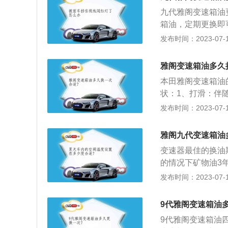
油底壳直接拆下进
九代雅阁变速箱油更
部的杂质去除；方
箱油，定期更换即
能够把自动变速箱
大驱动轮转矩和转
发布时间：2023-07-17
作用其实很简单，
长传动装置寿命的
雅阁变速箱油多久
能。2、变速箱油
本田雅阁变速箱油
箱的保护不到位，
状：1、打滑：伴
封出现问题。3、
发布时间：2023-07-17
响：可能是齿轮变
变速箱高温警告。
雅阁九代变速箱油
控制阀、输入轴转
变速器最佳的换油
的情况下矿物油3
转的情况下，其抗
发布时间：2023-07-17
变速器的油泥杂质
过滤器，导致供油
9代雅阁变速箱油
9代雅阁变速箱油