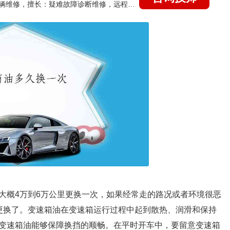
国家认证的汽车维修技师，15年德美日等各系车辆维修，擅长：疑难故障诊断维修，远程维修技术指导
大概4万到6万公里更换一次，如果经常走的路况或者环境很恶
更换了。变速箱油在变速箱运行过程中起到散热、润滑和保持
变速箱油能够保障换挡的顺畅。在平时开车中，要留意变速箱