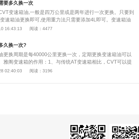
需要多久换一次
市道路拥堵、空气质量差，自然环境恶劣，再加之很多车主到
CVT变速箱油,一般是四万公里或是两年进行一次更换。只要到
，变速箱油就会变黏稠、变黑、有异味，同时导致油耗变大，
T变速箱油更换即可,使用重力法只需要添加4L即可。变速箱油
障；由于污油堵住过滤器，供油不足还会烧毁变速箱。车主最
排档系统的清洁，因为变速箱的使用性质，所以变速箱油的更
 16:43:13
阅读：4477
油，让变速箱的润滑和传力更有效率。
的时间长，两年或者每行驶4万公里更换一次，如果是经常驾
短更换周期。当变速箱有过多或者过少，都会影响变速箱的正
多久换一次?
本田旗下的汽车车型，采用的都是自动变速箱。
油更换周期是每40000公里更换一次，定期更换变速箱油可以
。雅阁变速箱的作用：1、与传统AT变速箱相比，CVT可以提
性和动力性，提高驾驶员的操纵性和乘坐舒适性，使加速更加
 02:40:03
阅读：3196
有AT变速箱的传动齿轮，没有相应的换挡过程，当然，顿挫感
VT变速箱的功率输出是线性的，在实际行驶中非常平稳；3、
VT传动的机械效率、节油性能比普通自动变速箱要好得多，燃
多。