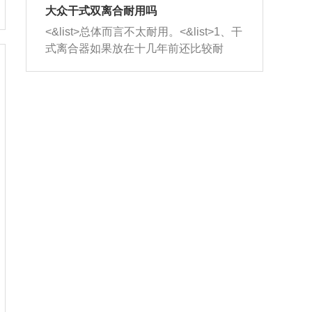
室，最后形成废气排出，就可以让三元
无法制作，需要将车辆送到修理厂或4s
造成烧机油。<&list>3、机油粘度。使用
大众干式双离合耐用吗
催化器得到清洗，排气管堵塞的情况就
店；<&list>2.车辆半轴套管防尘罩破
机油粘度过小的话，同样会有烧机油现
<&list>总体而言不太耐用。<&list>1、干
能够得到解决。
裂，破裂后会出现漏油现象，使半轴磨
象，机油粘度过小具有很好的流动性，
式离合器如果放在十几年前还比较耐
损严重，磨损的半轴容易损坏，产生异
容易窜入到气缸内，参与燃烧。<&list>
用，但是由于现在的汽车发动机动力输
响；<&list>3.稳定器的转向胶套和球头
4、机油量。机油量过多，机油压力过
出越来越高，使得干式离合器散热不足
老化，一般是使用时间过长造成的。解
大，会将部分机油压入气缸内，也会出
的缺陷也逐渐暴露出来。<&list>2、由于
决方法是更换新的质量好的转向橡胶套
现烧机油。<&list>5、机油滤清器堵塞：
干式双离合的工作环境暴露在空气中，
和球头。
会导致进气不畅，使进气压力下降，形
而离合器的散热也是通离合器罩上面的
成负压，使机油在负压的情况下吸入燃
几个小孔来进行散热。但是在行驶过程
烧室引起烧机油。<&list>6、正时齿轮或
中变速箱需要换挡，就不得不使得离合
链条磨损：正时齿轮或链条的磨损会引
器频繁工作。<&list>3、长时间的低速行
起气阀和曲轴的正时不同步。由于轮齿
驶以及过于频繁的启停，导致离合器的
或链条磨损产生的过量侧隙，使得发动
温度不断升高，而低速行驶时空气流动
机的调节无法实现：前一圈的正时和下
效率不高，无法将离合器中的热量有效
一圈可能就不一样。当气阀和活塞的运
的带走，导致离合器内部的温度不断升
动不同步时，会造成过大的机油消耗。
高，加速离合器的磨损。
解决方法：更换正时齿轮或链条。<&list
>7、内垫圈、进风口破裂：新的发动机
设计中，经常采用各种由金属和其他材