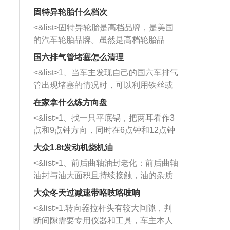
固特异轮胎什么档次
<&list>固特异轮胎是高档品牌，是美国
的汽车轮胎品牌。虽然是高档轮胎品
牌，但是中高低端的轮胎都有生产，这
国六排气管堵塞怎么清理
也是为了更好的开拓市场。
<&list>1、当车主发现自己的国六车排气
管出现堵塞的情况时，可以利用铁丝或
者是细棍，直接将杂物给取出来，如果
在家拿什么练方向盘
堵塞情况比较严重，也可以采取应急措
<&list>1、找一只平底锅，把两耳看作3
施。 <&list>2、直接利用木棍将所有的
点和9点钟方向，同时在6点钟和12点钟
杂物推到排气管里面的位置处，然后将
方向做一个标记。 <&list>2、双手握住
三元催化器拆解开，就可以将堵塞的东
大众1.8t发动机烧机油
平底锅两耳，然后往左打半圈、一圈、
西取出来。但如果是因为积碳过多引起
<&list>1、前后曲轴油封老化：前后曲轴
一圈半的练习，往右同样也要打相同的
的堵塞，就需要将三元催化器泡在草酸
油封与油大面积且持续接触，油的杂质
圈数。 <&list>3、最后强调要反复练
中进行清洗。 <&list>3、也可以利用清
和发动机内持续温度变化使其密封效果
习，这样就可以形成肌肉记忆，在真实
大众冬天过减速带咯吱咯吱响
洗剂对堵塞的情况得到解决，将清洗剂
逐渐减弱，导致渗油或漏油。<&list>2、
驾驶车辆时，不需要记忆也能打好方
放在燃油箱中，与燃油混合后，车辆启
<&list>1.转向器拉杆头有较大间隙，判
活塞间隙过大：积碳会使活塞环与缸体
向。
动时，就可以和汽油一起进入到燃烧
断间隙需要专用仪器和工具，车主本人
的间隙扩大，导致机油流入燃烧室中，