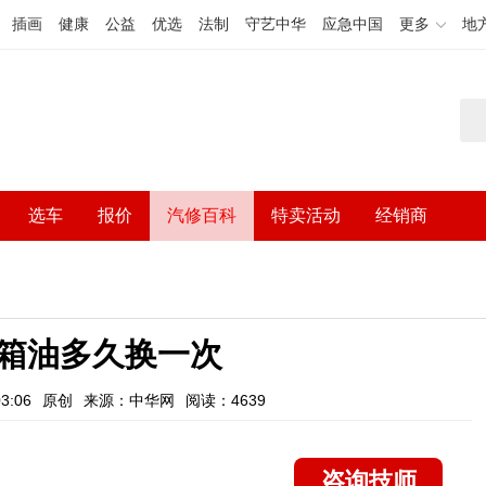
插画
健康
公益
优选
法制
守艺中华
应急中国
更多
地
选车
报价
汽修百科
特卖活动
经销商
箱油多久换一次
3:06
原创
来源：中华网
阅读：4639
咨询技师