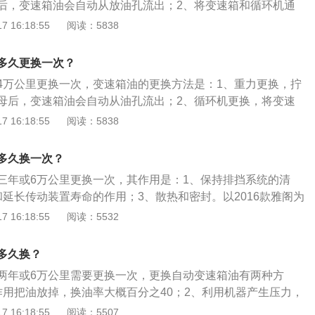
后，变速箱油会自动从放油孔流出；2、将变速箱和循环机通
将新油推动旧油排出；3、拆卸油底壳换油。9代雅阁前悬架是
 16:18:55
阅读：5838
，后悬架是多连杆式独立悬架，搭载了2.0l自然吸气发动机，
s，最大功率是107kw，最大扭矩是175nm，与其匹配的是电子
多久更换一次？
4万公里更换一次，变速箱油的更换方法是：1、重力更换，拧
母后，变速箱油会自动从油孔流出；2、循环机更换，将变速
道接口连接，将新油推动旧油排出。九代雅阁属于中型车，其
 16:18:55
阅读：5838
5mm、宽1845mm、高1470mm，轴距为2775mm，前轮距为
距为1580mm。九代雅阁搭载了2.0l自然吸气发动机，最大马力是
多久换一次？
是107kw，最大扭矩是175nm，与其匹配的是ecvt无级变速
三年或6万公里更换一次，其作用是：1、保持排挡系统的清
和延长传动装置寿命的作用；3、散热和密封。以2016款雅阁为
4915mm、宽1845mm、高1470mm，轴距为2775mm，油
 16:18:55
阅读：5532
16款雅阁搭载了2.0l自然吸气发动机，最大功率是107kw，最大
与其匹配的是ecvt无级变速变速箱。
多久换？
两年或6万公里需要更换一次，更换自动变速箱油有两种方
作用把油放掉，换油率大概百分之40；2、利用机器产生压力，
管和散热油管里的油进行动态更换，换油率可以达到百分之80
 16:18:55
阅读：5507