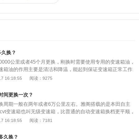
多久换？
0000公里或者45个月更换，刚换时需要使用专用的变速箱油，
速箱油的作用主要是清洁和降温，能起到保证变速箱正常工作
。9代雅阁的长宽高分别为4915mm、1845mm、1470mm，
 16:18:55
阅读：9275
m。外观方面，9代雅阁前脸延续燃油版车型的设计风格，倒梯形的
扬式led大灯交接，具有很高的辨识度，侧面汽车线条非常流
时间更换一次？
加了镀铬装饰条，贯穿式腰线搭配18寸轮毂，车尾部分与前脸
换周期一般在两年或者6万公里左右。雅阁搭载的是本田自主
。
，cvt变速箱也叫无级变速箱，比普通的自动变速箱换档更平顺，
速箱油更换的前兆：变速箱油更换的前兆有车身抖动、换挡顿
 16:18:55
阅读：7181
速箱高温警告；汽车熄火；出现异响。变速箱油的更换方法：
箱底部的泄油螺丝进行放油再进行加注；方法二，把变速箱的
多久换？