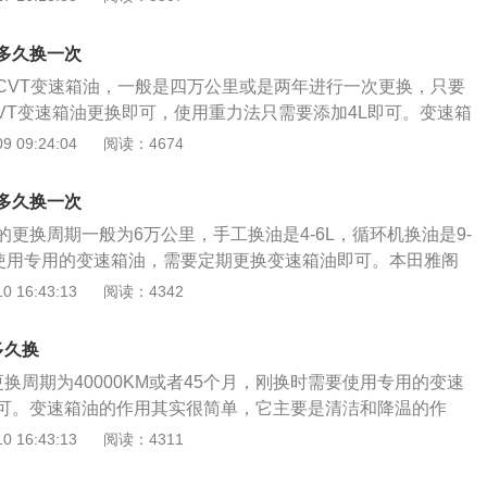
身尺寸长宽高分别是4893毫米、1862毫米、1449毫米，轴
。雅阁九代的驱动方式为前置前驱，前悬挂类型为麦弗逊式独立悬
多久换一次
多连杆式独立悬挂，车体结构为承载式。
CVT变速箱油，一般是四万公里或是两年进行一次更换，只要
CVT变速箱油更换即可，使用重力法只需要添加4L即可。变速箱
间就需要及时更换，因为变速箱是汽车传动系统最重要的组成
 09:24:04
阅读：4674
紧密的部件。如果变速箱油没有及时更换的情况下，就会导致
，从而导致润滑性能下降，密封性能也会下降，阻力升高且磨
多久换一次
以后的变速箱油会让汽车性能下降，甚至产生油温过高，从而
更换周期一般为6万公里，手工换油是4-6L，循环机换油是9-
零件使用寿命。最明显的变化就是车子在起步加速的时候能够
要使用专用的变速箱油，需要定期更换变速箱油即可。本田雅阁
所以需要及时更换。
：1、重力更换更换原理与机油相似。利用工具将螺母拧松，
 16:43:13
阅读：4342
箱油会自动流下。这种方法最简单，不过不能将变速箱油放干
全部排出，主要因为机械构造存在凹陷、坑洼等死角。2、循
多久换
油加注到循环机里面，循环机与变速箱的油路接口相连接，在
换周期为40000KM或者45个月，刚换时需要使用专用的变速
会将旧油推出，此方式清洗油路更加干净。新变速箱油用量越
可。变速箱油的作用其实很简单，它主要是清洁和降温的作
环机换油一次需要12L变速箱油甚至更多，所以价格更贵。循
速箱正常工作并延长传动装置寿命的作用，和提升性能没有关
 16:43:13
阅读：4311
在40-80分钟。3、拆卸油底壳换油这种方法可以清洗油滤，冲
油是不能提高车辆性能的。变速箱油的作用其实就是保护变速
上解决问题。由于拆卸过程需要过多人力，一般情况4s店都不
箱油的话对于变速箱的保护就不那么好了，容易造成变速箱的