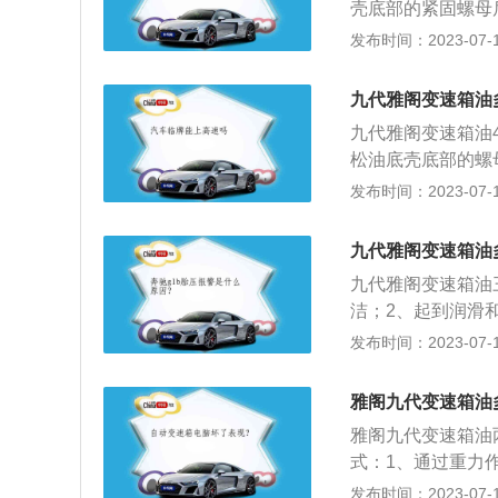
壳底部的紧固螺母
过管道接口连接，
发布时间：2023-07-17
麦弗逊式独立悬架
最大马力是146p
九代雅阁变速箱油
无级变速箱。
九代雅阁变速箱油
松油底壳底部的螺
箱和循环机通过管
发布时间：2023-07-17
车身尺寸是：长491
1585mm，后轮
九代雅阁变速箱油
146ps，最大功率
九代雅阁变速箱油
箱。
洁；2、起到润滑
例，其车身尺寸是：长
发布时间：2023-07-17
箱容积为60l。20
扭矩是175nm，
雅阁九代变速箱油
雅阁九代变速箱油
式：1、通过重力
把变扭器的润滑油
发布时间：2023-07-17