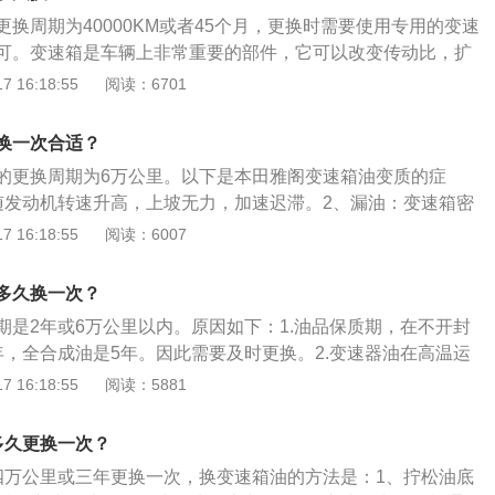
行放油并加注，这种方式比上一种更换得更彻底，把油底壳底
换周期为40000KM或者45个月，更换时需要使用专用的变速
法三，循环机更换自动变速箱油，用智能循环机进行动态换油
可。变速箱是车辆上非常重要的部件，它可以改变传动比，扩
内的油泥杂质进行过滤循环清洗。
速的作用。以下是关于变速箱油的相关介绍：1、变速箱油的
 16:18:55
阅读：6701
它主要是清洁和降温的作用，能起到保证变速箱正常工作并延
作用，和提升性能没有关系，更换换变速箱油不能提高车辆性
换一次合适？
的作用其实就是保护变速箱，如果不换变速箱油的话对于变速
的更换周期为6万公里。以下是本田雅阁变速箱油变质的症
容易造成变速箱的损坏。
随发动机转速升高，上坡无力，加速迟滞。2、漏油：变速箱密
顿挫：可能为变速箱油脏污，导致的润滑出现间断性。4、异
 16:18:55
阅读：6007
形，也可能是油底壳沉淀了太多杂质。5、高温：仪表盘出现
6、熄火：P档入D档时，发动机出现熄火现象。电磁阀、锁止
多久换一次？
速传感器可能发生故障。
期是2年或6万公里以内。原因如下：1.油品保质期，在不开封
年，全合成油是5年。因此需要及时更换。2.变速器油在高温运
氧化，磨擦特性，润滑性会不断下降，机件的磨损会加大。3.
 16:18:55
阅读：5881
会导致油路阀堵塞，影响换挡时间，加剧磨损。严重还会堵住
不足还会烧毁变速箱，给行车带来安全隐患。
多久更换一次？
四万公里或三年更换一次，换变速箱油的方法是：1、拧松油底