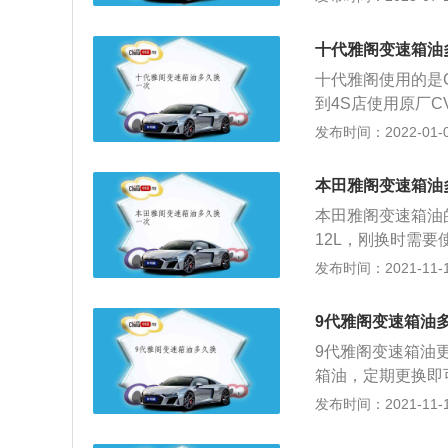
以上。雅阁九代的车
距为2830毫米
十代雅阁变速箱油
挂，后悬挂类型为
十代雅阁使用的是
到4S店使用原厂
油一旦到了更换时
发布时间：2022-01-09
部分之一，也是最
变速箱油粘度降低
本田雅阁变速箱油
损也会变大，变质
本田雅阁变速箱油的
影响到变速箱油的
12L，刚换时需
感觉到动力不足，
变速箱油更换方法
发布时间：2021-11-10
在重力作用下变速
净，变速箱油不能
9代雅阁变速箱油
环机更换新变速箱
9代雅阁变速箱油更
液压作用下，新油
箱油，定期更换即
多洗的越干净，循
用，能起到保证变
发布时间：2021-11-10
环机更换时间大概
系，更换换变速箱
洗油底壳，从根源
箱，如果不换变速