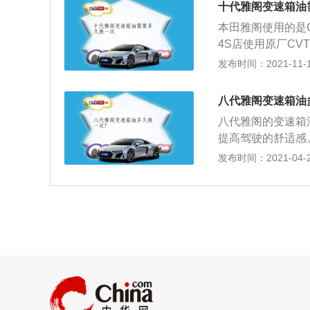
会这样做。
十代雅阁变速箱油
损坏。由于现在城
本田雅阁使用的是
了公里数也不换油
4S店使用原厂CV
动力降低，机器故
主要用于保持汽车
发布时间：2021-11-10
好定期更换变速箱
换周期比其他油品
驶的车可以适当缩
八代雅阁变速箱油
常使用。雅阁作为
八代雅阁的变速箱
提高驾驶的舒适感
高车辆的燃油经济
发布时间：2021-04-28
平稳；2、由于没
也消失了，所以C
也正因为如此，C
油经济性也要好很