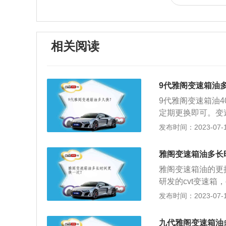
相关阅读
9代雅阁变速箱油
9代雅阁变速箱油4
定期更换即可。变
并延长传动装置寿命
发布时间：2023-07-17
轴距为2775m
进气格栅与两侧上
雅阁变速箱油多长
畅，车门把手处增
雅阁变速箱油的更
做到了很好的呼应
研发的cvt变速箱
且没有冲击感。变
发布时间：2023-07-17
挫；仪表盘出现变
方法一，拧开变速
九代雅阁变速箱油