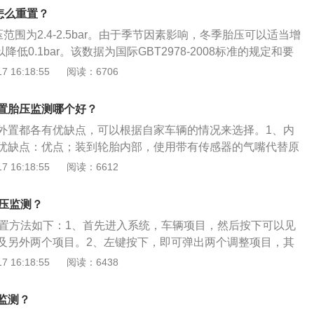
。3、用胎压检测器压住轮胎气嘴进行检测。4、测完胎压后需
3种：直接式胎压监测：直接式胎压监测装置是利用安装在每
怎么重置？
传感器来直接测量轮胎的气压，利用无线发射器将压力信息从
压范围为2.4-2.5bar。由于季节因素影响，冬季胎压可以适当增
央接收器模块上，然后对各轮胎气压数据进行显示。当轮胎气
以降低0.1bar。该数据为国际GBT2978-2008标准的规定和要
系统会自动报警。间接式胎压监测：当某轮胎的气压降低时，
s采用的是间接式胎压监测系统，通过轮速传感器判断胎压是否
 16:18:55
阅读：6706
轮的滚动半径变小，导致其转速比其他车轮快。通过比较轮胎
设置按钮在方向盘上的set键，通过按键即可呼出胎压显示界
以达到监视胎压的目的。间接式轮胎报警系统实际上是依靠计
值。一般来讲，胎压超过2.8bar就是过高，胎压低于2.0bar
置胎压监测哪个好？
对气压进行监测。轮胎智能监控系统(TPMS)介绍：它兼有上述
高的危害：轮胎的摩擦力、附着力会降低，影响制动效果；导
在两个互相成对角的轮胎内装备直接传感器，并装备一个4轮
外置都各有优缺点，可以根据自家车辆的情况来选择。1、内
偏，使行驶的舒适性降低；加速轮胎胎面中央的花纹局部磨
使用直接系统相比，这种复合式系统可以降低成本，克服间接
优缺点：优点；装到轮胎内部，使用带有传感器的气嘴代替原
降；车身的震动变大，间接会影响到其他零部件的寿命；会使
个轮胎同时出现气压过低的缺陷。但是，它仍然不能像直接系
的部分较小，不会凸出到轮毂外面，安装完成后基本就可以一
 16:18:55
阅读：6612
的伸张变形，胎体弹性下降，使汽车在行驶中受到的负荷增
个轮胎内实际压力的实时数据。
以上没有问题）。缺点：安装复杂，还需要做动平衡。2、外置
害：与路面的摩擦系数会增大，油耗上升；造成方向盘很沉，
缺点：优点：安装简便。无需更换气嘴，无需动平衡，甚至不
安全的因素；使轮胎各部位的运动量增大，过度的碾压造成轮
胎压监测？
需要做的可能仅仅是将传感器拧到气嘴上便可。缺点：不适用
得帘线以及橡胶的功能降低，引发脱层或者帘线折断与轮辋之
重置方法如下：1、首先进入系统，车辆项目，然后按下可以见
V车型，充放气需要拆下传感器重新安装，外置传感器容易受到
造成胎圈部位损伤，异常磨损；轮胎与地面的摩擦成倍增加，
及另外两个项目。2、左键按下，即可弹出两个调整项目，其
胎变软，强度急剧下降。车辆高速行驶，就可能导致爆胎。如
位，重置即可。以下是胎压监测的相关资料：1、胎压监测系
 16:18:55
阅读：6438
亮（一个黄色的标志，一个不规则的圆圈，上面没有印章，下
一种是Q5的这种间接式胎压监测，通过ABS系统和轮速传感器
里面有一个感叹号），一般有以下3种原因：轮胎胎压异常：
的一些软硬件共同检测达到监测胎压的目的，奥迪叫TPMS系
监测？
r或者高于3.0bar就会报警。此时需要进行轮胎检查和调整胎压。
是直接式胎压监测系统，通过在轮胎里面加装四个胎压监测传