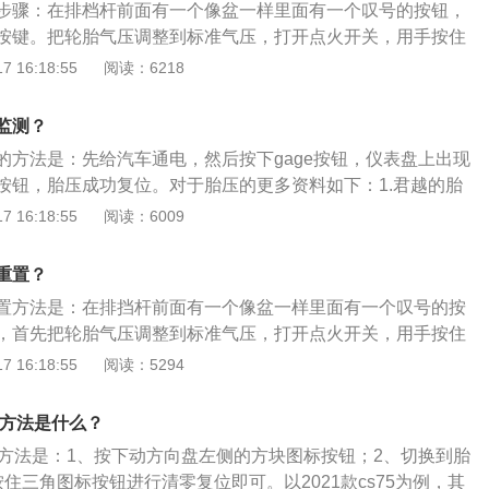
：轮胎充气后，没有及时地进行胎压复位，导致胎压监测系统
步骤：在排档杆前面有一个像盆一样里面有一个叹号的按钮，
或者行驶过程中对轮胎气压和温度进行实时自动监测，并对轮
的数据，胎压监测指示灯亮就会亮。此时只要进行胎压复位即
按键。把轮胎气压调整到标准气压，打开点火开关，用手按住
温进行及时报警，避免因轮胎故障引发的交通事故，以确保行
坏：胎压传感器是用来监测轮胎胎压的，直接安装在轮胎内
到仪表上出现一个相同的黄色的灯，直到这个灯熄灭，设定完
 16:18:55
阅读：6218
系统可以提供更高级的功能，随时测定每个轮胎内部的实际瞬
相连，如果在行驶中轮胎被磕顶坏胎压传感器，也会导致胎压
办：如果汽车的轮胎看不出什么损伤时，可直接进行充气至正
障轮胎。间接系统造价相对较低，已经装备了4轮ABS(每个轮
传感器的损坏问题，只能更换全新的配件。
压系统就行。如果检查汽车轮胎发现轮胎被扎，就需要及时开
感器)的汽车只需对软件进行升级。
监测？
补胎后，再重新充气即可。如果充完气一段时间后提示胎压不
的方法是：先给汽车通电，然后按下gage按钮，仪表盘上出现
洞，可能是因为轮毂变形造成的漏气，建议检查轮毂并更换。
按钮，胎压成功复位。对于胎压的更多资料如下：1.君越的胎
理是：利用安装在轮胎里的压力传感器测量轮胎的气压，使用
式胎压监测，这种胎压监测系统是可以显示实时的胎压数据
 16:18:55
阅读：6009
信息从轮胎内部发送到中央接收器模块上。
压对于轮胎非常重要，轮胎的气压不能过高也不能过低。如果胎
胎与地面的接触面积变小，导致轮胎的抓地力变小。抓地力变
重置？
行驶稳定性和操控性。如果轮胎的气压过低，在高速行驶时轮
置方法是：在排挡杆前面有一个像盆一样里面有一个叹号的按
现象，导致轮胎的使用寿命缩短，并且增加爆胎的几率。3.需
，首先把轮胎气压调整到标准气压，打开点火开关，用手按住
面是否存在破损现象，如果轮胎表面存在破损现象，应该及时
表上出现一个相同的黄色的灯，直到黄灯熄灭即可设定完成。
 16:18:55
阅读：5294
胎。4.更换新轮胎后，一定要重新给每个车轮做动平衡测试，
下一款紧凑型SUV，该车采用的是麦弗逊式独立悬架前悬架，
时车轮出现异常抖动现象。
立悬架。该车的长宽高尺寸分别为4506mm、1809mm、168
置方法是什么？
mm；动力方面搭载1.8TSI及2.0TSI引擎。
重置方法是：1、按下动方向盘左侧的方块图标按钮；2、切换到胎
住三角图标按钮进行清零复位即可。以2021款cs75为例，其