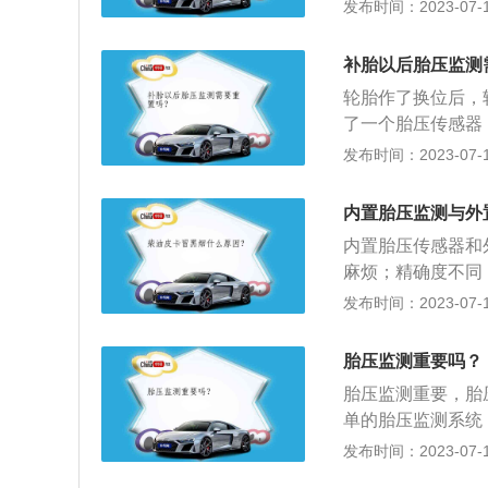
续放气或者加气，
发布时间：2023-07-17
范围和温度报警值。
分别设定左前、右
后，汽车会短鸣笛
补胎以后胎压监测
轮胎作了换位后，
了一个胎压传感器
胎压监测其实就是
发布时间：2023-07-17
胎后再把每个轮胎
就是让电脑记录现
内置胎压监测与外
胎压有变动后，都
内置胎压传感器和
麻烦；精确度不同
格方面：内置胎压
发布时间：2023-07-17
监测所花费时间较
压监测的安装较为
胎压监测重要吗？
于外置式受环境、
胎压监测重要，胎
面：在防盗性上，
单的胎压监测系统
以更为安全。外置
数，胎压不足的轮
发布时间：2023-07-17
样，同牌子的外置
便会和其他轮胎不
行实时自动监测，