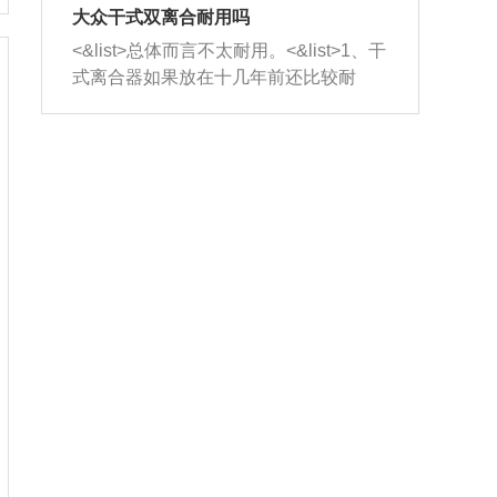
室，最后形成废气排出，就可以让三元
无法制作，需要将车辆送到修理厂或4s
造成烧机油。<&list>3、机油粘度。使用
大众干式双离合耐用吗
催化器得到清洗，排气管堵塞的情况就
店；<&list>2.车辆半轴套管防尘罩破
机油粘度过小的话，同样会有烧机油现
<&list>总体而言不太耐用。<&list>1、干
能够得到解决。
裂，破裂后会出现漏油现象，使半轴磨
象，机油粘度过小具有很好的流动性，
式离合器如果放在十几年前还比较耐
损严重，磨损的半轴容易损坏，产生异
容易窜入到气缸内，参与燃烧。<&list>
用，但是由于现在的汽车发动机动力输
响；<&list>3.稳定器的转向胶套和球头
4、机油量。机油量过多，机油压力过
出越来越高，使得干式离合器散热不足
老化，一般是使用时间过长造成的。解
大，会将部分机油压入气缸内，也会出
的缺陷也逐渐暴露出来。<&list>2、由于
决方法是更换新的质量好的转向橡胶套
现烧机油。<&list>5、机油滤清器堵塞：
干式双离合的工作环境暴露在空气中，
和球头。
会导致进气不畅，使进气压力下降，形
而离合器的散热也是通离合器罩上面的
成负压，使机油在负压的情况下吸入燃
几个小孔来进行散热。但是在行驶过程
烧室引起烧机油。<&list>6、正时齿轮或
中变速箱需要换挡，就不得不使得离合
链条磨损：正时齿轮或链条的磨损会引
器频繁工作。<&list>3、长时间的低速行
起气阀和曲轴的正时不同步。由于轮齿
驶以及过于频繁的启停，导致离合器的
或链条磨损产生的过量侧隙，使得发动
温度不断升高，而低速行驶时空气流动
机的调节无法实现：前一圈的正时和下
效率不高，无法将离合器中的热量有效
一圈可能就不一样。当气阀和活塞的运
的带走，导致离合器内部的温度不断升
动不同步时，会造成过大的机油消耗。
高，加速离合器的磨损。
解决方法：更换正时齿轮或链条。<&list
>7、内垫圈、进风口破裂：新的发动机
设计中，经常采用各种由金属和其他材