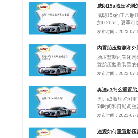
原厂检测胎压标志
压监测方式有以下
威朗15s胎压监测
要盖好气嘴帽。
一个轮胎里的压力
威朗15s的正常胎
轮胎内部发送到中
加0.2bar，夏季可
压太低或漏气时，
求。别克威朗15
发布时间：2023-07-17
车辆的重量会使该
正常。威朗的胎压
之间的转速差别，
面，查看胎压的显示
内置胎压监测和外
算轮胎滚动半径来
就是过低。胎压过
两个系统的优点，
胎压监测内置还是
致方向盘震动、跑
间接系统。与全部
置胎压监测装置的
损，使轮胎寿命下
系统不能检测出多
有气嘴，露到外面
发布时间：2023-07-17
轮胎帘线受到过度
统那样提供所有4
劳永逸（使用5年
大。胎压过低的危
胎压监测装置的优
易跑偏等不利驾乘
奥迪a3怎么重置
需要充放气，车主
胎的异常发热；使
奥迪a3胎压监测
于胎压较高的SU
间产生过度的摩擦
到时间和日期调整
异物损害。
胎温急剧升高，轮
中一项就是胎压复
发布时间：2023-07-17
果胎压监测指示灯
统通常分为两类，
面有四个小尖刺，
互相配合以及其他
途观如何重置胎压
一般低于1.8ba
统。2、还有一种