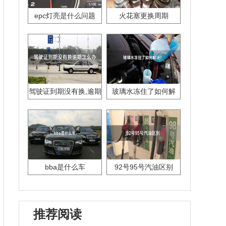
epc灯亮是什么问题
火花塞更换周期
驾驶证到期没有换,逾期
玻璃水冻住了如何解
怎么办??
决？
bba是什么车
92号95号汽油区别
推荐阅读