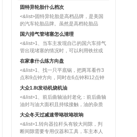
固特异轮胎什么档次
<&list>固特异轮胎是高档品牌，是美国
的汽车轮胎品牌。虽然是高档轮胎品
牌，但是中高低端的轮胎都有生产，这
国六排气管堵塞怎么清理
也是为了更好的开拓市场。
<&list>1、当车主发现自己的国六车排气
管出现堵塞的情况时，可以利用铁丝或
者是细棍，直接将杂物给取出来，如果
在家拿什么练方向盘
堵塞情况比较严重，也可以采取应急措
<&list>1、找一只平底锅，把两耳看作3
施。 <&list>2、直接利用木棍将所有的
点和9点钟方向，同时在6点钟和12点钟
杂物推到排气管里面的位置处，然后将
方向做一个标记。 <&list>2、双手握住
三元催化器拆解开，就可以将堵塞的东
大众1.8t发动机烧机油
平底锅两耳，然后往左打半圈、一圈、
西取出来。但如果是因为积碳过多引起
<&list>1、前后曲轴油封老化：前后曲轴
一圈半的练习，往右同样也要打相同的
的堵塞，就需要将三元催化器泡在草酸
油封与油大面积且持续接触，油的杂质
圈数。 <&list>3、最后强调要反复练
中进行清洗。 <&list>3、也可以利用清
和发动机内持续温度变化使其密封效果
习，这样就可以形成肌肉记忆，在真实
大众冬天过减速带咯吱咯吱响
洗剂对堵塞的情况得到解决，将清洗剂
逐渐减弱，导致渗油或漏油。<&list>2、
驾驶车辆时，不需要记忆也能打好方
放在燃油箱中，与燃油混合后，车辆启
<&list>1.转向器拉杆头有较大间隙，判
活塞间隙过大：积碳会使活塞环与缸体
向。
动时，就可以和汽油一起进入到燃烧
断间隙需要专用仪器和工具，车主本人
的间隙扩大，导致机油流入燃烧室中，