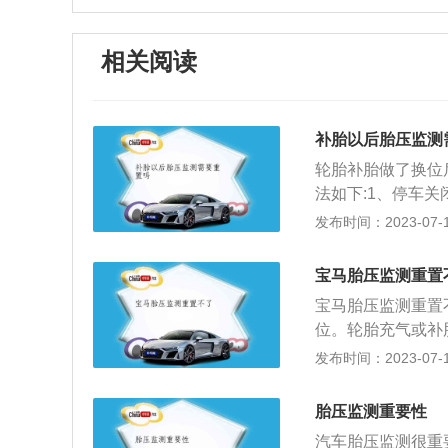
相关阅读
补胎以后胎压监测
轮胎补胎做了换位
法如下:1、停车
同时按遥控器上的
发布时间：2023-07-17
大)。4、接下来
先重设左前轮:拧
宝马胎压监测重置
短鸣笛一声，这个
宝马胎压监测重置
鸣笛，就要一直放
位。轮胎充气或补
胎。7、最后一个
进行存储操作。当
发布时间：2023-07-17
作。解决方案1：
点按方向盘上的S
胎压监测重要性
胎压复位设置，需
汽车胎压监测很重