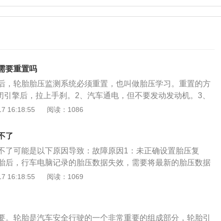
需要重置吗
后，轮胎胎压监测系统必须重置，也叫做胎压学习。重置的方
关闭引擎后，拉上手刹。2、汽车通电，但不要发动发动机。3、
锁车和解锁键，按住5秒钟不放，听车短鸣笛两声(声音不太
 16:18:55
阅读：1086
依照左前轮、右前、右后、左后的顺序重新设定每一个轮胎。5、
开轮胎上的气门盖，给轮胎连续放气(或者加气)，直到听到汽车
不了
轮胎就设好了。放气的时间可能会有10到20秒。如果没有听到
不了可能是以下原因导致：故障原因1：未正确设置胎压复
。6、然后依照同样的方法和上面的顺序，重设另外三个轮
胎后，行车电脑记录的胎压数据失效，需要将最新的胎压数据
轮胎设好后，汽车会马上短鸣笛两声。
系统胎压报警灯亮起时，需要在车辆设置中对胎压进行复位操
 16:18:55
阅读：1069
车辆启动后，在车机屏幕中找到车辆状态，选择胎压监控后，
ET键即可完成胎压复位。故障原因2：胎压传感器故障。进行
要收集车辆当前的胎压数据才能进行复位操作。胎压传感器故
要。轮胎是汽车安全行驶的一个非常重要的组成部分，轮胎引