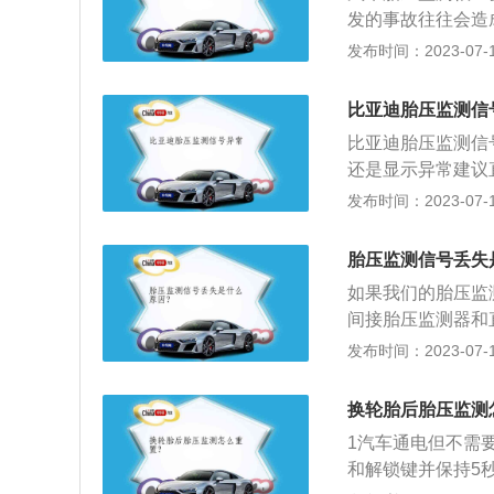
障，会导致车辆因
发的事故往往会造
机将车辆举起，拆
压下行驶，对驾驶
发布时间：2023-07-17
作正常。解决方案
部空气体的压力。
内可到4S店免费
严格。充满空空气
比亚迪胎压监测信
能力等性能密切相
比亚迪胎压监测信
轮胎被轧时出现的
还是显示异常建议
找寻附近的轮胎店
安装在车辆上能实
发布时间：2023-07-17
起轮胎高温时，达
警，以提高整车行
当长时间未加气，
辆能耗增加的辅助系
升高的爆胎。缺气
胎压监测信号丢失
TPMS需要通过
30%，轮胎寿命
如果我们的胎压监
别，以达到监测胎
准胎压可以降低汽
间接胎压监测器和
定是否启动防抱死
低于标准气压值30
低时，车辆重量会
发布时间：2023-07-17
速就会产生变化。
通过比较轮胎之间
压不足。因此间接
过计算轮胎滚动半
称为PSBTPMS
换轮胎后胎压监测
的压力传感器直接
压和温度，利用无
1汽车通电但不需
器模块，然后显示
统，然后对轮胎气
和解锁键并保持5
报警提示车主。并