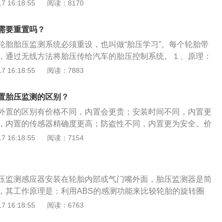
直到汽车短鸣笛一声，说明轮胎已经设好。4按照步骤3的方法
 16:18:55
阅读：8170
因此直接式的TPMS属于主动型TPMS。
前、右后、左后轮胎。5胎压监测重置好当最后一个轮胎设好
两声，也就代表胎压监测已经重置好。
需要重置吗？
轮胎胎压监测系统必须重设，也叫做“胎压学习”。每个轮胎带
，通过无线方法将胎压传给汽车的胎压控制系统。１、原理：
给轮胎设定个气压值，胎压低于设定的值就会报警，在修好轮
 16:18:55
阅读：7883
都测试一遍，调整好胎压后再按3秒钟的胎压监测按键，这样
在的胎压。２、重设：每次更换轮胎如备胎，在更换回来时，
置胎压监测的区别？
做一下设置。
外置的区别有价格不同，内置会更贵；安装时间不同，内置更
，内置的传感器精确度更高；防盗性不同，内置更为安全。价
监测相对外置胎压监测较贵。安装时间方面：安装内置式胎压
 16:18:55
阅读：7154
多，需要专业人士拆卸轮胎，一般自己无法安装。而外置式胎
简单，车主可以自己动手操作。精确度方面：在精确度上，由
外力等因素的影响，它的精准度比内置式的稍低。防盗性方
压监测感应器安装在轮胎内部或气门嘴外面，胎压监测器是简
内置式更为安全，因为安装在轮胎内，被盗取可能性很低，所
，其工作原理是：利用ABS的感测功能来比较轮胎的旋转圈
式防盗性较差，因为基本上同一个牌子所使用的拆卸工具一
胎圆周长会变短，四只轮胎有一只胎压不足，行驶时旋转圈数
 16:18:55
阅读：6763
传感器都可拆下。胎压监测是在汽车行驶过程中对轮胎气压进
同。安装胎压监测的步骤是：1、准备好胎压检测器。2、找到
并对轮胎漏气和低气压进行报警，以确保行车安全。常用的胎