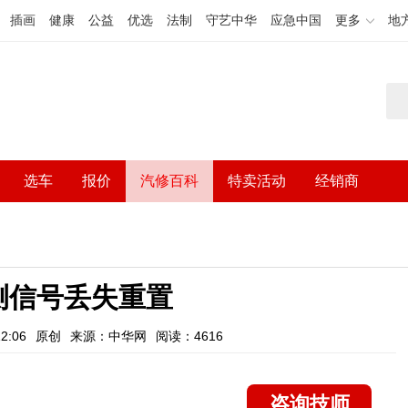
插画
健康
公益
优选
法制
守艺中华
应急中国
更多
地
选车
报价
汽修百科
特卖活动
经销商
测信号丢失重置
2:06
原创
来源：中华网
阅读：4616
咨询技师