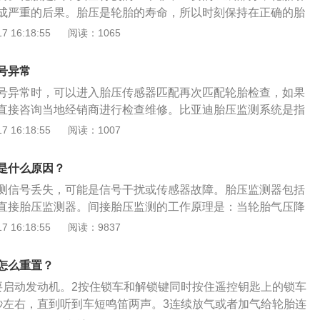
缺少当前的胎压数据而无法进行复位操作。维修技师使用举升
成严重的后果。胎压是轮胎的寿命，所以时刻保持在正确的胎
下胎压传感器，使用万用表检测传感器连通性，判断其是否工
员的安全和汽车的保养非常重要。胎压，严格来说是指轮胎内
 16:18:55
阅读：1065
2：更换故障的胎压传感器。非人为原因所致，车辆在质保期
目前很多轮胎都没有充空空气。对于这些轮胎，胎压要求相对
更换。
的轮胎与季节的变化有关。而且，胎压与汽车的舒适性、承载
号异常
关，也会影响轮胎寿命。胎压监测重要性：1、轮胎漏气：当
号异常时，可以进入胎压传感器匹配再次匹配轮胎检查，如果
快漏气或慢漏气都会及时报警，以便于及时停车更换备胎，并
直接咨询当地经销商进行检查维修。比亚迪胎压监测系统是指
补胎。2、轮胎高温：当轮胎松动等原因导致不平衡摩擦，引
时监测轮胎气压等参数，并以视觉、听觉信号进行显示和报
 16:18:55
阅读：1007
到70℃时会报警提示，采取措施，防止爆胎。3、轮胎缺气：
驶安全性和舒适性，并减少因气压不足造成轮胎加速磨损和车
胎压低于设置的限值时，会报警提示，防止低压引发轮胎温度
统。1、间接式轮胎压力监测系统又称为WSBTPMS，WSB
行使还会造成轮胎的使用寿命减少，轮胎气压小于标准气压值
是什么原因？
汽车的ABS防抱死系统的轮速传感器来比较轮胎之间的转速差
将减少45%。4、轮胎省油：轮胎气压监测系统还可以省油：标
测信号丢失，可能是信号干扰或传感器故障。胎压监测器包括
压的目的。ABS通过轮速传感器来确定车轮是否抱死，从而决
车油耗，车胎气压不足，油耗上升，实验数据显示，轮胎气压
直接胎压监测器。间接胎压监测的工作原理是：当轮胎气压降
系统。当轮胎压力降低时，车辆的重量会使轮胎直径变小，车
%，油耗将上升10%。
减小车轮的滚动半径，导致其速度比其他车轮快。这样，可以
 16:18:55
阅读：9837
车速变化就会触发WSB的报警系统，从而提醒车主注意轮胎胎
的速度差来达到胎压监测的目的。间接轮胎报警系统实际上通
式的TPMS属于被动型TPMS。2、直接式轮胎压力监测系统又
径来监测轮胎压力。直接胎压监测装置使用安装在每个轮胎中
，PSBTPMS是利用安装在轮胎上的压力传感器来测量轮胎的气
怎么重置？
测量胎压，使用无线发射器将胎压信息从轮胎发送到中央接收
线发射器将压力信息从轮胎内部发送到中央接收器模块上的系
要启动发动机。2按住锁车和解锁键同时按住遥控钥匙上的锁车
胎压数据。当胎压过低或泄漏时，系统将自动报警。
压数据进行显示。当轮胎出现高压，低压，高温时，系统就会
秒左右，直到听到车短鸣笛两声。3连续放气或者加气给轮胎连
且车主可以根车型，用车习惯，地理位置自行设定胎压报警值