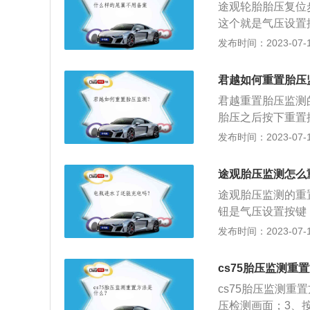
胎压监测没有复位
途观轮胎胎压复位
感器，在汽车静止
中记录的还是原先
这个就是气压设置
胎高压、低压、高
可。胎压传感器损
这个按键不放。直
发布时间：2023-07-17
车安全。3、直接
部，与轮胎充气口
成。胎压不足怎么
压，很容易确定故
故障灯亮起。对于
常胎压后，复位胎
胎装备1个轮速传
君越如何重置胎压
到汽车维修店进行
君越重置胎压监测
足，但轮胎没有破
胎压之后按下重置
胎压监测的工作原
压监测系统是直接
发布时间：2023-07-17
无线发射器将压力
的。2.轮胎的气
压过高，会导致轮
途观胎压监测怎么
小后会影响车子的
途观胎压监测的重
胎会出现波浪变形
钮是气压设置按键
经常检查轮胎的表
按键不放，直到仪
发布时间：2023-07-17
修补或更换新的轮
途观是上汽大众旗
可以防止高速行驶
而后悬架是多连杆独
cs75胎压监测重
5mm，轴距为2684
cs75胎压监测
压检测画面；3、按