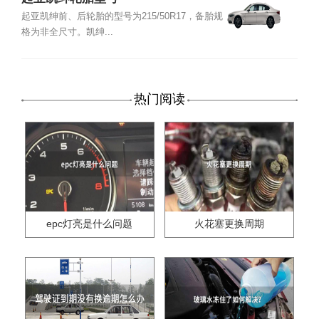
起亚凯绅前、后轮胎的型号为215/50R17，备胎规
格为非全尺寸。凯绅...
热门阅读
epc灯亮是什么问题
火花塞更换周期