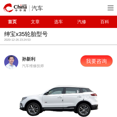
汽车
首页
文章
选车
汽修
百科
绅宝x35轮胎型号
2020-12-26 23:24:53
孙新利
我要咨询
汽车维修技师