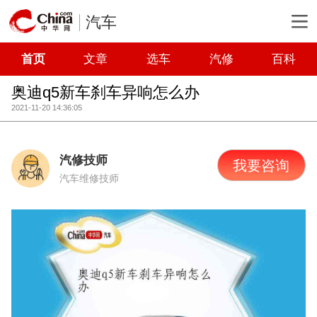
汽车
首页
文章
选车
汽修
百科
奥迪q5新车刹车异响怎么办
2021-11-20 14:36:05
汽修技师
我要咨询
汽车维修技师