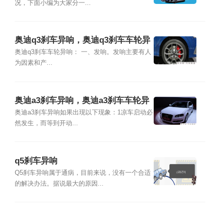
况，下面小编为大家分一...
奥迪q3刹车异响，奥迪q3刹车车轮异
响
奥迪q3刹车车轮异响： 一、发响。发响主要有人
为因素和产...
奥迪a3刹车异响，奥迪a3刹车车轮异
响
奥迪a3刹车异响如果出现以下现象：1凉车启动必
然发生，而等到开动...
q5刹车异响
Q5刹车异响属于通病，目前来说，没有一个合适
的解决办法。据说最大的原因...