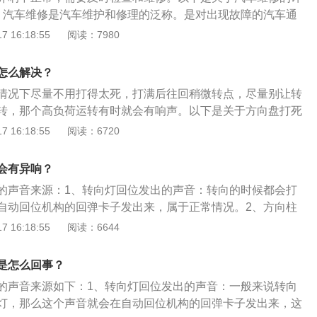
这种异响要及时的去检查维修，否则最终可能会导致方向盘不
：汽车维修是汽车维护和修理的泛称。是对出现故障的汽车通
动到一定程度时出现异响：出现这种情况应该是平衡杆拉杆球
找出故障原因，并采取一定措施使其排除故障并恢复达到一定
 16:18:55
阅读：7980
时前悬挂系统受力不断改变，内部应力积聚，转向到一定程度
。2、其他：车维修包括汽车大修和汽车小修，汽车大修是指
头松动处发生瞬间位移产生震动和异响。汽车在低速或者停止
任何零部件（包括基础件）的方法，恢复汽车的完好技术状况
向系统和悬挂系统受力最大，当转向角度增加到一定程度后这
怎么解决？
全）恢复汽车寿命的恢复性修理。汽车小修是指用更换或修理
位发生滑移从而产生震动。
情况下尽量不用打得太死，打满后往回稍微转点，尽量别让转
保证或恢复汽车工作能力的运行性修理。
转，那个高负荷运转有时就会有响声。以下是关于方向盘打死
.车外发出的声音减震器平面轴承发出的声音，打方向盘时出现
 16:18:55
阅读：6720
出，这有可能是减震器的平面轴承缺油造成。2.只要打开车头
减震器平面轴承发出，如果是减震器平面轴承发出，那么就只
会有异响？
黄油就行，如果还有响声，那么需要更换平面轴承。汽车出现
的声音来源：1、转向灯回位发出的声音：转向的时候都会打
到来源，就能准确的解决，如果无法解决，最好是找专业人士
自动回位机构的回弹卡子发出来，属于正常情况。2、方向柱
理。
：在方向柱防尘套去烧润滑油的情况下就会发出类似的声音，
 16:18:55
阅读：6644
油即可。3、方向盘里传出的异响：这种情况多是方向盘里的
体表现在缺少机油或者配件损坏，需要注意的是更换坏的配件
是怎么回事？
险丝，防止安全气囊弹出。4、减震器平面轴承发出异响：减
的声音来源如下：1、转向灯回位发出的声音：一般来说转向
油也会发出此类声音，检查方法位打开车头盖听声音来源是否
灯，那么这个声音就会在自动回位机构的回弹卡子发出来，这
。5、平衡杆发出的异响：平衡杆胶出现松动或损坏也会发出