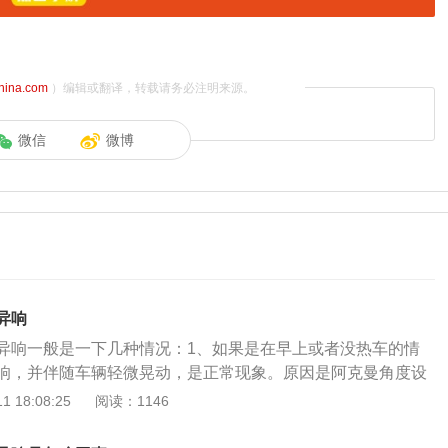
china.com
）编辑或翻译，转载请务必注明来源。
微信
微博
异响
异响一般是一下几种情况：1、如果是在早上或者没热车的情
响，并伴随车辆轻微晃动，是正常现象。原因是阿克曼角度设
是汽车转向时，外侧轮和内侧轮的转向角度不一致产生的夹
 18:08:25
阅读：1146
向半径不同，因此内侧轮总是要比外侧车轮的角度更大一点，
的平顺。阿克曼角过大/过小，会造成汽车内侧轮的转向过度/不