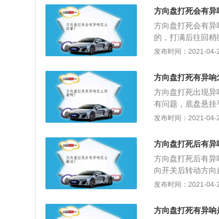
如果助力皮带松紧
方向盘打死会有异
带；4、转向助力
方向盘打死会有异
来\"嗡嗡嗡\"的
的，打满后往回稍
时就会有响声的；
发布时间：2021-04-25
出现的声音是在车
开车头盖听听声音
方向盘打死有异响
面轴承涂点黄油就
方向盘打死出现异
声，那么只需找到
有问题，底盘悬挂
士或者是去修理店
异响的解决办法：
发布时间：2021-04-25
回稍微转点，尽量
的；2、车外发出
方向盘打死后有异
在车外发出的，这
方向盘打死后有异
声音是不是减震器
向开关后转动方向
行了，如果还有响
发出的声音，这个
发布时间：2021-04-25
找到来源，就能准
它就会出现三次咯
理店修理就行了。
个声音。只要你关
方向盘打死有异响
不管原地或是行车