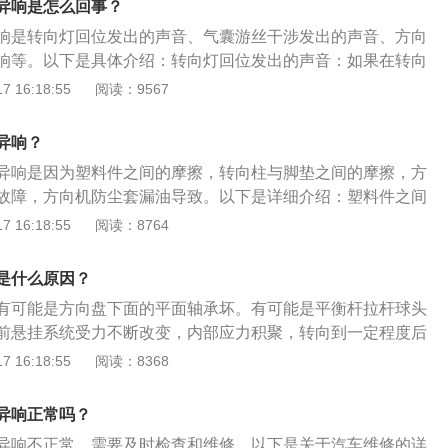
异响是怎么回事？
不足的场景下，就会发生轮胎拖滑、跳胎、异响的情况。另
响是转向灯回位发出的声音、气囊游丝干涉发出的声音、方向
在部分国家有特定版本，比如加长轴距等现象，或改装轮胎轮
响等。以下是具体介绍：转向灯回位发出的声音：如果在转向
克曼角与原底盘设计不匹配，也会导致异响出现。解决方法：
，那这个声音就是转向灯自动回位机构的回弹卡子发出的声
 16:18:55
阅读：9567
消除这种现象。2、转向助力油出现问题。转向助力油也就是
发出的声音：拆下方向盘气囊游丝涂些黄油查看还响不响，如
的动力是由液压油而来，如果液压油变脏、变质之后，形成的
游丝。方向柱防尘套发出的异响：方向柱防尘套缺少润滑会产
的工作强度。并且变质后，液压油润滑性能下降，导致金属零
异响？
种情况车主只需要在防尘套内涂些黄油，异响就会消失。
，缩减零件使用寿命，就有可能导致方向盘在转向时出现异响
异响是因为塑料件之间的摩擦，转向柱与脚垫之间的摩擦，方
：更换转向助力油。3、有些车型采用的是液压助力转向，当
故障，方向机防尘套漏油导致。以下是详细介绍：塑料件之间
压助力泵处于高负载情况，就会出现异响，属于正常现象。
各种塑料件组成，方向盘在转动的时候，如果相互间隙太小总
 16:18:55
阅读：8764
一段时间即可。转向柱与脚垫之间的摩擦：主要是因为汽车后
与转向柱有着直接的接触，随着转向柱的转动就会产生摩擦，
是什么原因？
一下或者更换脚垫即可。方向盘内的气囊游丝故障：可能是气
有可能是方向盘下面的平面轴承坏。有可能是平衡杆拉杆球头
囊游丝插头没插，更换或者固定即可。方向机防尘套漏油：更
前悬挂系统受力不断改变，内部应力积聚，转向到一定程度后
打黄油即可解决。
松动处发生瞬间位移产生震动和异响。以下是更多内容介绍：
 16:18:55
阅读：8368
直有不间断的摩擦声：出现这种声音，很有可能是方向盘下面
平面轴承又叫压力轴承，在前减震顶端与车身连接部位，其工
异响正常吗？
时减震器随着车轮转动，而减震器和车体之间就需要平面轴承
异响不正常，需要及时检查和维修。以下是关于汽车维修的详