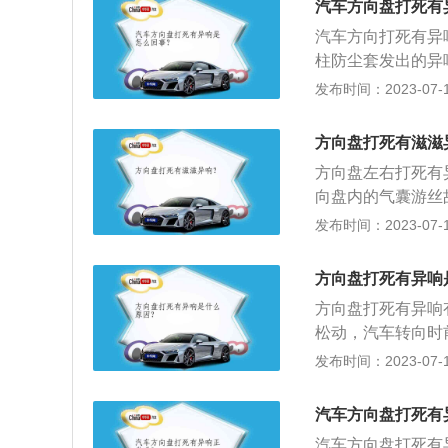
汽车方向盘打死有
足，在轮胎抓地力
汽车方向打死有异
外，由于某些车型
柱防尘套发出的异
毂减震，造成了阿
的同时打开转向灯
发布时间：2023-07-17
车轮胎跑热了就会
音。气囊游丝干涉
液压油。转向系统
果还响就更换气囊
油膜不能满足正常
方向盘打死有滋滋
生摩擦的声音，这
件之间的摩擦加剧
方向盘左右打死有
的情况。解决办法
向盘内的气囊游丝
方向盘打死时，液
的摩擦：方向盘由
发布时间：2023-07-17
会有摩擦，磨合上
安装的脚垫太大，
方向盘打死有异响
把脚垫的位置调整
方向盘打死有异响
囊游丝断裂或者气
松动，汽车转向时
换防尘套或者重新
应力增加导致球头
发布时间：2023-07-17
方向盘在转动时一
的平面轴承坏掉，
汽车方向盘打死有
作原理是汽车转向
汽车方向盘打死有