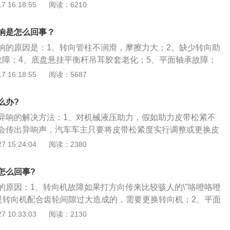
、方向柱防尘套发出的异响：在方向柱防尘套去烧润滑油的情
 16:18:55
阅读：6210
况下不仅仅出现在打方向的时候，路况不好也会出现。
的声音，只要往里面涂些黄油即可。3、方向盘里传出的异
方向盘里的气囊游丝造成，具体变现在缺少黄油或者配件损
响是怎么回事？
更换坏的配件时要拔掉安全囊保险丝，防止安全气囊弹出。
响的原因是：1、转向管柱不润滑，摩擦力大；2、缺少转向助
承发出异响：减震器的平面轴承缺油也会发出此类声音，检查
故障；4、底盘悬挂平衡杆吊耳胶套老化；5、平面轴承故障；
开车头盖听声音来源是否是来自减震器顶座，处理方法为涂些
；7、驾驶习惯不好，过度踩刹车；8、刹车盘与刹车片表面异
 16:18:55
阅读：5687
就要更换配件。5、平衡杆发出的异响：平衡杆胶出现松动或
死时有异响的解决方法是：1、润滑转向管柱；2、补充转向助
声音，这种情况下不仅仅出现在打方向的时候，路况不好也会
向节；4、更换底盘悬挂平衡杆吊耳胶套；5、更换平面轴承；
是加垫片，当然如果零件损坏需要更换。
么办?
。
异响的解决方法：1、对机械液压助力，假如助力皮带松紧不
会传出异响声，汽车车主只要将皮带松紧度实行调整或更换皮
当减震器平面轴承发出异响，可以在平面轴承上涂上壹些黄
 15:24:04
阅读：2380
还有异响，那么就只能实行更换了；3、检测一下方向柱防尘
向柱防尘套缺失润滑而造成的干涩摩擦的声音，只要在防尘套
怎么回事?
异响即可取得解决。
的原因：1、转向机故障如果打方向传来比较骇人的\"咯噔咯噔
能是转向机配合齿轮间隙过大造成的，需要更换转向机；2、平面
转动方向的时候传来\"特特特\"的响声，很有可能是减震器顶胶\/
 10:33:03
阅读：2130
要更换；3、助力皮带松紧度不当或老化对于机械液压助力，