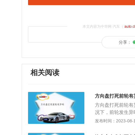
本文内容为中华网·汽车（
auto.
分享：
相关阅读
方向盘打死前轮有
方向盘打死前轮有
况下，前轮发生异
计。阿克曼角度就
发布时间：2023-08-11
角。由于内外侧转
才能保证车身转弯