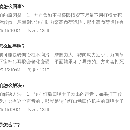
不当或者老化，就会传来异响声，调整皮带松紧度或者更换皮
响怎么回事?
油太脏如果助力油太脏会增加助力系统的压力，助力泵就会传
响的原因是：1、方向盘如不是极限情况下尽量不用打得太死
异响声，因此要及时更换转向助力油。
微转点，尽量别让转向助力泵高负荷运转，那个高负荷运转有
2、车外发出的声音减震器平面轴承发出的声音，打方向盘时
 15:10:04
阅读：1288
外发出的，这有可能是减震器的平面轴承缺油造成的，只要打
是不是减震器平面轴承发出的；3、如果是，那么就只要在平
怎么回事啊?
行了，如果还有响声，那么需要更换平面轴承了。汽车出现响
响可能是转向管柱不润滑，摩擦力大，转向助力油少，万向节
来源，就能准确的解决，如果自己解决不了，最好是找专业人
平衡杆吊耳胶套老化变硬，平面轴承坏了导致的。方向盘打死
修理就行了。
1、方向盘如不是极限情况下尽量不用打得太死的，打满后往
 15:10:04
阅读：1217
别让转向助力泵高负荷运转，那个高负荷运转有时就会有响声
的声音减震器平面轴承发出的声音，打方向盘时出现的声音是
响怎么解决?
有可能是减震器的平面轴承缺油造成的，只要打开车头盖听听
响解决方法：1、转向灯后回弹卡子发出的声音，如果打了转
平面轴承发出的，如果是，那么就只要在平面轴承涂点黄油就
盘才会有这个声音的，那就是转向灯自动回位机构的回弹卡子
声，那么需要更换平面轴承了；3、汽车出现响声，那么只需
声音是正常的，你顺打方向盘就会咯哒一声响，方向盘转一圈
 15:09:04
阅读：1238
确的解决，如果自己解决不了，最好是找专业人士或者是去修
哒声，因为方向柱一圈有三格自动回位卡位，所以才会出现这
了转向灯这个声音就会消失；2、方向柱防尘套发出的响声，
是怎么了?
只要打方向盘就会听到声音是从方向盘下面传来的，就要检查