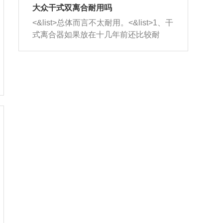
室，最后形成废气排出，就可以让三元
无法制作，需要将车辆送到修理厂或4s
造成烧机油。<&list>3、机油粘度。使用
大众干式双离合耐用吗
催化器得到清洗，排气管堵塞的情况就
店；<&list>2.车辆半轴套管防尘罩破
机油粘度过小的话，同样会有烧机油现
<&list>总体而言不太耐用。<&list>1、干
能够得到解决。
裂，破裂后会出现漏油现象，使半轴磨
象，机油粘度过小具有很好的流动性，
式离合器如果放在十几年前还比较耐
损严重，磨损的半轴容易损坏，产生异
容易窜入到气缸内，参与燃烧。<&list>
用，但是由于现在的汽车发动机动力输
响；<&list>3.稳定器的转向胶套和球头
4、机油量。机油量过多，机油压力过
出越来越高，使得干式离合器散热不足
老化，一般是使用时间过长造成的。解
大，会将部分机油压入气缸内，也会出
的缺陷也逐渐暴露出来。<&list>2、由于
决方法是更换新的质量好的转向橡胶套
现烧机油。<&list>5、机油滤清器堵塞：
干式双离合的工作环境暴露在空气中，
和球头。
会导致进气不畅，使进气压力下降，形
而离合器的散热也是通离合器罩上面的
成负压，使机油在负压的情况下吸入燃
几个小孔来进行散热。但是在行驶过程
烧室引起烧机油。<&list>6、正时齿轮或
中变速箱需要换挡，就不得不使得离合
链条磨损：正时齿轮或链条的磨损会引
器频繁工作。<&list>3、长时间的低速行
起气阀和曲轴的正时不同步。由于轮齿
驶以及过于频繁的启停，导致离合器的
或链条磨损产生的过量侧隙，使得发动
温度不断升高，而低速行驶时空气流动
机的调节无法实现：前一圈的正时和下
效率不高，无法将离合器中的热量有效
一圈可能就不一样。当气阀和活塞的运
的带走，导致离合器内部的温度不断升
动不同步时，会造成过大的机油消耗。
高，加速离合器的磨损。
解决方法：更换正时齿轮或链条。<&list
>7、内垫圈、进风口破裂：新的发动机
设计中，经常采用各种由金属和其他材