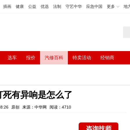
插画
健康
公益
优选
法制
守艺中华
应急中国
更多
地
选车
报价
汽修百科
特卖活动
经销商
打死有异响是怎么了
8:26
原创
来源：中华网
阅读：4710
咨询技师