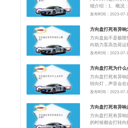
来完成转动。出现
细介绍：1、概况
能转动。方向盘转
过技术手段排查，
发布时间：2023-07-17
头松动，汽车转向
的性能和安全标准
后应力增加导致球
用修理或更换汽车
状态下打方向时转
方向盘打死有异响
和完全（或接近完
个应力导致松动部
方向盘如不是极限
个别零件的方法，
向助力泵高负荷运
有异响的原因：1
发布时间：2023-07-17
的声音是在车外发
盖听听声音是不是
方向盘打死为什么
要在平面轴承涂点
方向盘打死有异响
响声，那么只需找
转向灯，声音会在
或者是去修理店修
防尘套发出的异响
发布时间：2023-07-17
只要往里面涂些机
气囊游丝造成，具
方向盘打死有异响
时要拔掉安全囊保
方向盘打死有异响
震器的平面轴承缺
的时候都会打转向
是来自减震器顶座