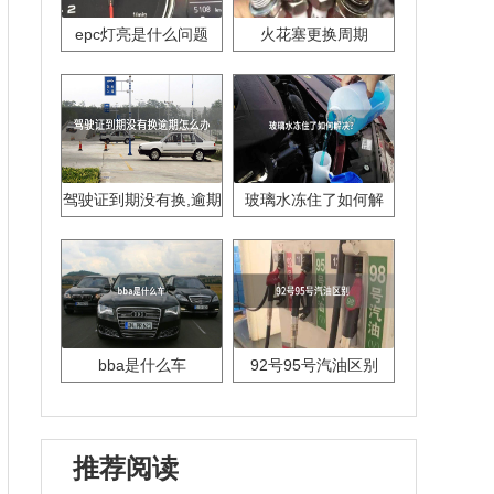
epc灯亮是什么问题
火花塞更换周期
驾驶证到期没有换,逾期
玻璃水冻住了如何解
怎么办??
决？
bba是什么车
92号95号汽油区别
推荐阅读