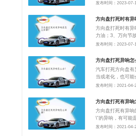
属于正常情况。2
发布时间：2023-07-17
此类声音，这种情
况下就会发出类似
响：这种情况多是
方向盘打死时有异
坏，需要注意的是
方向盘打死时有异
4、减震器平面轴
力油；3、万向节
方法也很简单，打
6、助力系统故障
发布时间：2023-07-17
黄油，如果无效那
常磨损。方向盘打
损坏也会发出此类
力油；3、更换万
出现，解决方法就
方向盘打死异响怎
6、更换助力系统
汽车打死方向盘有
当或老化，也可能
带即可解决；2、
发布时间：2021-04-27
油，假如涂了以后
套，很有可能是方
方向盘打死有异响
内涂上些许黄油，
方向盘打死有异响
\"的异响，有可
轴承\/顶胶故障在
发布时间：2021-04-27
平面轴承故障，需