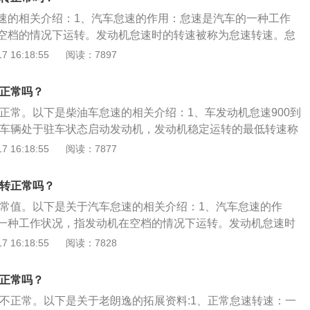
时间，就需要将车辆关闭。
速的相关介绍：1、汽车怠速的作用：怠速是汽车的一种工作
空档的情况下运转。发动机怠速时的转速被称为怠速转速。怠
整风门大小等来调整其高低。怠速即是发动机“出力不出工”。
 16:18:55
阅读：7897
如果完全放松油门踏板，这时发动机就处于怠速状态。2、怠
接原因，指机械零件脏污、磨损、安装不正确等，导致汽缸功
转正常吗？
成各汽缸功率不平衡，致使发动机出现怠速不稳；间接原因，
转正常。以下是柴油车怠速的相关介绍：1、车发动机怠速900到
不正常，导致混合气燃烧不良，造成各汽缸功率难以平衡，使
常，车辆处于驻车状态启动发动机，发动机稳定运转的最低转速称
稳。
机由冷车怠速状态向发动机达到正常工作温度的怠速状态转变
 16:18:55
阅读：7877
热车）；2、怠速转速可以通过调整节气门开度的大小、怠速
高低。一般来讲，怠速转速以发动机在怠速范围内不抖动且加
0转正常吗？
低转速为最佳。
于正常值。以下是关于汽车怠速的相关介绍：1、汽车怠速的作
一种工作状况，指发动机在空档的情况下运转。发动机怠速时
转速。怠速转速可以通过调整风门大小等来调整其高低。怠速
 16:18:55
阅读：7828
不出工”。在发动机运转时，如果完全放松油门踏板，这时发动
。2、怠速不稳的原因：直接原因，指机械零件脏污、磨损、
转正常吗？
致汽缸功率的变化，从而造成各汽缸功率不平衡，致使发动机
转不正常。以下是关于老朗逸的拓展资料:1、正常怠速转速：一
接原因，指发动机电控系统不正常，导致混合气燃烧不良，造