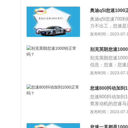
机，其怠速一般为5
然高于1000转
需要让发动机尽快
气门脏了或是节气
奥迪q5l怠速1000
喷油，通过比正常
是专业的汽修厂，
奥迪q5l怠速70
进入适合的温度。主
力不出工，怠速是
当发动机温度上升
速时的转速被称为
发布时间：2023-07-17
怠速状态：正常怠
速称为驻车怠速，
别克英朗怠速100
转变的过程称为暖
别克英朗怠速100
中把油门踏板松开
信息：怠速：怠速
状态，称其为行车
怠速时的转速被称
发布时间：2023-07-17
低。英朗：英朗XT
美技术推出的最新
怠速800抖动加到1
怠速800抖动加到
查发动机的怠速马
导致油耗增加，车
发布时间：2023-07-17
绍：车辆不可以长
内部积碳增多，车
怠速一直都是100