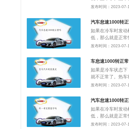
温达不到正常温度
发布时间：2023-07-17
要求，这时行车电
发动机的水温，让
汽车怠速1000转
工作不稳定，尾气
如果在冷车时发动
高，水温逐渐到达
低，那么就是正常
下，怠速依然高于
情况下工作性能良好
发布时间：2023-07-17
一个就是节气门脏
车启动后需要让发
议去4S店或是专
会自动多喷油，通
用走冤枉路。
车怠速1000转正
动机快速进入适合
如果是冷车状态下，
1300转，当发
就不正常了。热车
速是指一种工作状
温达不到正常温度
发布时间：2023-07-17
时的转速被称为怠
要求，这时行车电
速即是发动机“出
发动机的水温，让
动机就处于怠速状
汽车怠速1000转
不稳定，尾气味道
磨损，最好到汽车
如果在冷车时发动
温逐渐到达正常值
低，那么就是正常
速，在发动机运转
怠速转速在冷车和
发布时间：2023-07-17
时转速不能突高突