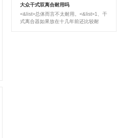
室，最后形成废气排出，就可以让三元
无法制作，需要将车辆送到修理厂或4s
造成烧机油。<&list>3、机油粘度。使用
大众干式双离合耐用吗
催化器得到清洗，排气管堵塞的情况就
店；<&list>2.车辆半轴套管防尘罩破
机油粘度过小的话，同样会有烧机油现
<&list>总体而言不太耐用。<&list>1、干
能够得到解决。
裂，破裂后会出现漏油现象，使半轴磨
象，机油粘度过小具有很好的流动性，
式离合器如果放在十几年前还比较耐
损严重，磨损的半轴容易损坏，产生异
容易窜入到气缸内，参与燃烧。<&list>
用，但是由于现在的汽车发动机动力输
响；<&list>3.稳定器的转向胶套和球头
4、机油量。机油量过多，机油压力过
出越来越高，使得干式离合器散热不足
老化，一般是使用时间过长造成的。解
大，会将部分机油压入气缸内，也会出
的缺陷也逐渐暴露出来。<&list>2、由于
决方法是更换新的质量好的转向橡胶套
现烧机油。<&list>5、机油滤清器堵塞：
干式双离合的工作环境暴露在空气中，
和球头。
会导致进气不畅，使进气压力下降，形
而离合器的散热也是通离合器罩上面的
成负压，使机油在负压的情况下吸入燃
几个小孔来进行散热。但是在行驶过程
烧室引起烧机油。<&list>6、正时齿轮或
中变速箱需要换挡，就不得不使得离合
链条磨损：正时齿轮或链条的磨损会引
器频繁工作。<&list>3、长时间的低速行
起气阀和曲轴的正时不同步。由于轮齿
驶以及过于频繁的启停，导致离合器的
或链条磨损产生的过量侧隙，使得发动
温度不断升高，而低速行驶时空气流动
机的调节无法实现：前一圈的正时和下
效率不高，无法将离合器中的热量有效
一圈可能就不一样。当气阀和活塞的运
的带走，导致离合器内部的温度不断升
动不同步时，会造成过大的机油消耗。
高，加速离合器的磨损。
解决方法：更换正时齿轮或链条。<&list
>7、内垫圈、进风口破裂：新的发动机
设计中，经常采用各种由金属和其他材