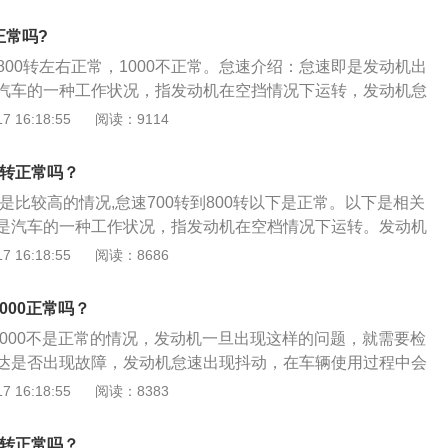
50-800转。冷车状态的原理：由于冷车状态下，汽车启动后
，那就是有问题了。最常见的是水温传感器有问题，再一个就是节
进入正常的工作环境，所以冷车启动时，发动机电脑会自动多
门有积碳造成的。这种情况下需要清洗节气门。建议去4S店或
正常吗?
怠速燃烧更多的燃油来快速提升发动机的水温，让发动机快速
让技师进行检查，确定问题了再对症修复。
0到800转左右正常，1000不正常。怠速介绍：怠速即是发动机出
要表现为冷车时发动机怠速会比较高，一般在950-1300转，
汽车的一种工作状况，指发动机在空挡情况下运转，发动机怠
到一定值后，怠速就会降低到正常值。
怠速转速，怠速转速可以通过调整风门大小等来调整其高低。
 16:18:55
阅读：9114
速，车辆处于驻车状态启动发动机，发动机稳定运转的最低转
发动机由冷车怠速状态向发动机达到正常工作温度的怠速状态
0转正常吗？
车或热车。行车怠速，汽车挂挡过程中，不踩油门踏板或行驶
0是比较高的情况,怠速700转到800转以下是正常。以下是相关
，保持节气门的最小开度，此时发动机转速和驻车怠速一致的
是汽车的一种工作状况，指发动机在空档情况下运转。发动机
怠速。
为怠速转速。怠速转速可以通过调整风门大小等来调整其高
 16:18:55
阅读：8686
和英朗GT是2010年上海通用汽车别克品牌基于全球平台，欧
高端中级车。英朗是上汽通用汽车公司推出的精品中级车。
000正常吗？
1000不是正常的情况，发动机一旦出现这样的问题，就需要检
达是否出现故障，发动机怠速出现抖动，在车辆使用过程中会
辆加速不顺畅，发动机内部存在积碳。以下是对其的扩展介
 16:18:55
阅读：8383
时间维持怠速运转：车辆保持长时间怠速运转，会导致发动机
辆在行驶的时候动力有所减弱，车辆正常怠速运转时间是3-5分
0转正常吗？