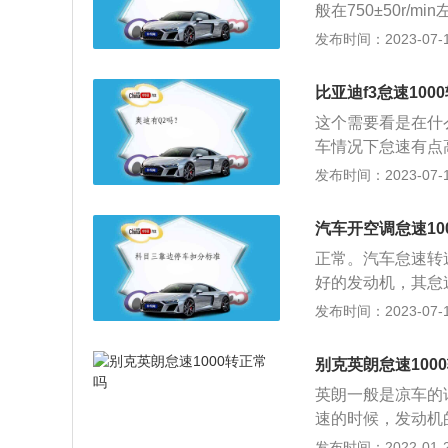
般在750±50r
成各汽缸功率难以
油门踏板,这时发
发布时间：2023-07-17
速转速可以通过调
汽大众集团2018年
比亚迪f3怠速100
速手自一体和7速
这个需要看是在什
s的车头造型酷似A
车情况下怠速有点
铬条，前大灯造型
清洗一下怠速马达
发布时间：2023-07-17
式日间行车灯。
不好；点火系统有
碳过多。3、只有
汽车开空调怠速10
燃烧不充分。可能
正常。汽车怠速转
气滤清器过脏造成
好的发动机，其怠速
点火系统有火弱的
发动机温度上升到
发布时间：2023-07-17
关信息如下：1、
运转。发动机怠速
别克英朗怠速100
来调整其高低。怠
英朗一般是凉车的话
不踩油门踏板或行
速的时候，发动机
速和驻车怠速一致
动机转速过快，角
发布时间：2022-01-20