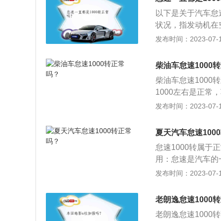
钟，如果超出这个
以下是关于汽车怠
状况，指发动机在
速转速可以通过调
发布时间：2023-07-17
在发动机运转时，
速不稳的原因：直
柴油车怠速1000
率的变化，从而造
柴油车怠速1000
指发动机电控系统
1000左右是正
发动机出现怠速不
为驻车怠速（发动
发布时间：2023-07-17
的过程称为暖车或
供油量等来调整其
夏天汽车怠速100
速性能良好时的最
怠速1000转属
用：怠速是汽车的
的转速被称为怠速
发布时间：2023-07-17
即是发动机“出力
机就处于怠速状态
老朗逸怠速1000
安装不正确等，导
老朗逸怠速1000
出现怠速不稳；间