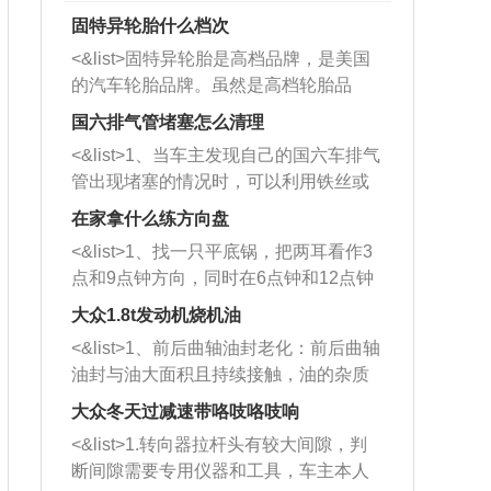
固特异轮胎什么档次
<&list>固特异轮胎是高档品牌，是美国
的汽车轮胎品牌。虽然是高档轮胎品
牌，但是中高低端的轮胎都有生产，这
国六排气管堵塞怎么清理
也是为了更好的开拓市场。
<&list>1、当车主发现自己的国六车排气
管出现堵塞的情况时，可以利用铁丝或
者是细棍，直接将杂物给取出来，如果
在家拿什么练方向盘
堵塞情况比较严重，也可以采取应急措
<&list>1、找一只平底锅，把两耳看作3
施。 <&list>2、直接利用木棍将所有的
点和9点钟方向，同时在6点钟和12点钟
杂物推到排气管里面的位置处，然后将
方向做一个标记。 <&list>2、双手握住
三元催化器拆解开，就可以将堵塞的东
大众1.8t发动机烧机油
平底锅两耳，然后往左打半圈、一圈、
西取出来。但如果是因为积碳过多引起
<&list>1、前后曲轴油封老化：前后曲轴
一圈半的练习，往右同样也要打相同的
的堵塞，就需要将三元催化器泡在草酸
油封与油大面积且持续接触，油的杂质
圈数。 <&list>3、最后强调要反复练
中进行清洗。 <&list>3、也可以利用清
和发动机内持续温度变化使其密封效果
习，这样就可以形成肌肉记忆，在真实
大众冬天过减速带咯吱咯吱响
洗剂对堵塞的情况得到解决，将清洗剂
逐渐减弱，导致渗油或漏油。<&list>2、
驾驶车辆时，不需要记忆也能打好方
放在燃油箱中，与燃油混合后，车辆启
<&list>1.转向器拉杆头有较大间隙，判
活塞间隙过大：积碳会使活塞环与缸体
向。
动时，就可以和汽油一起进入到燃烧
断间隙需要专用仪器和工具，车主本人
的间隙扩大，导致机油流入燃烧室中，