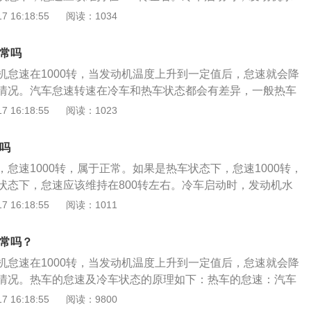
，行车电脑调节供给的混合气浓，加上机油偏少，达不到润滑
 16:18:55
阅读：1034
脑会自动多喷油，通过比正常怠速燃烧更多的燃油来快速提升
发动机快速进入适合的温度。所以会有转速高，声音大，或者
正常吗
味道大等现象，这都属于正常现象。随着发动机温度逐步升
机怠速在1000转，当发动机温度上升到一定值后，怠速就会降
正常值，发动机才会慢慢达到正常的工作状态。如果热车状态
情况。汽车怠速转速在冷车和热车状态都会有差异，一般热车
1000转，那就是有问题了。最常见的是水温传感器有问题，再
的发动机，其怠速一般为550-800转。由于冷车状态下，汽
 16:18:55
阅读：1023
了或是节气门有积碳造成的。这种情况下需要清洗节气门。建
动机尽快进入正常的工作环境，所以冷车启动时，发动机电脑
业的汽修厂，让技师进行检查，确定问题了再对症修复，这样不
过比正常怠速燃烧更多的燃油来快速提升发动机的水温，让发
常吗
的温度。主要表现为冷车时发动机怠速会比较高，一般在950-
怠速1000转，属于正常。如果是热车状态下，怠速1000转，
动机温度上升到一定值后，怠速就会降低到正常值。注：汽车的怠
状态下，怠速应该维持在800转左右。冷车启动时，发动机水
况。发动机空转时称为怠速，即汽车档位为空挡。发动机怠速
，行车电脑调节供给的混合气浓，加上机油偏少，达不到润滑
 16:18:55
阅读：1011
速转速。怠速转速可以通过调整风门大小等来调整其高低。怠
脑会自动多喷油，通过比正常怠速燃烧更多的燃油来快速提升
工不出力”。在发动机运转时，如果完全放松油门踏板，这时发
发动机快速进入适合的温度。所以会有转速高声音大或者工作
态。调整怠速时转速不能突高突低，否则会对发动机造成早期
正常吗？
大等现象，这都属于正常现象。随着发动机温度逐步升高，水
维修部门进行调整
机怠速在1000转，当发动机温度上升到一定值后，怠速就会降
，发动机才会慢慢达到正常的工作状态。发动机空转时称为怠
情况。热车的怠速及冷车状态的原理如下：热车的怠速：汽车
时完全放松油门踏板，这时发动机就处于怠速状态。调整怠速
热车状态都会有差异，一般热车情况下工作性能良好的发动
 16:18:55
阅读：9800
低，否则会对发动机造成早期磨损。如果热车状态下，怠速依