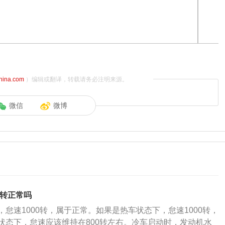
china.com
）编辑或翻译，转载请务必注明来源。
微信
微博
0转正常吗
怠速1000转，属于正常。如果是热车状态下，怠速1000转，
状态下，怠速应该维持在800转左右。冷车启动时，发动机水