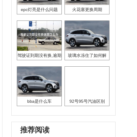
epc灯亮是什么问题
火花塞更换周期
驾驶证到期没有换,逾期
玻璃水冻住了如何解
怎么办??
决？
bba是什么车
92号95号汽油区别
推荐阅读