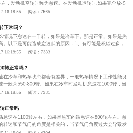
/min左右，发动机空转时称为怠速。在发动机运转时,如果完全放松
平衡，使发动机出现怠速不稳。
动机就处于怠速状态；发动机怠速时的转速被称为怠速转速；怠
 16:18:55
阅读：7565
整风门大小等来调整其高低。2、朗逸简介：朗逸Plus是由上
4月发布的的一款搭载1.2T/1.4T/1.5L三款发动机，5速手动、6
0转正常吗？
双离合变速箱的4门5座、前置前驱的三厢紧凑型汽车。朗逸Plu
么情况下怠速在一千转，如果是冷车下。那是正常。如果是热
rteon，横向的格栅与大灯连为一体，格栅上方还有贯穿式的镀
高。以下是可能造成怠速低的原因：1、有可能是积碳过多，
更加精致，高配车型会采用LED近光和远光灯，辅以LED光带
和节气门。2、进气系统有真空泄漏；燃油压力过低造成雾化
 16:18:55
阅读：7383
故障；发动机废气再循环系统有故障；喷油嘴和进、排气门积
因为混合气过浓造成。分析原因可能是发动机混合气过浓导致
00转正常吗？
因为节气门或喷油嘴脏污导致的关闭不严造成；还有可能是空
速在冷车和热车状态都会有差异，一般热车情况下工作性能良
真空度过高从而造成油多气少的现象、火花塞工作不良、高压
一般为550-800转。如果在冷车时发动机怠速在1000转，当
故障等。
一定值后，怠速就会降低，那么就是正常情况。关于怠速的相
 16:18:55
阅读：7381
简介：怠速是汽车的一种工作状况，指发动机在空档的情况下
时的转速被称为怠速转速。怠速转速可以通过调整风门大小等
0转正常吗
速即是发动机“出力不出工”。2、行车怠速：汽车挂档过程中，
怠速在1100转左右，如果是热车的话怠速在800转左右。怠
驶中把油门踏板松开，保持节气门的最小开度，此时发动机转
的转速和节气门的角度是相关的，当节气门角度过大会导致发
的状态，称其为行车怠速。
度过小会导致发动机抖动，甚至熄火。汽车的正常怠速是指车
 11:45:04
阅读：4704