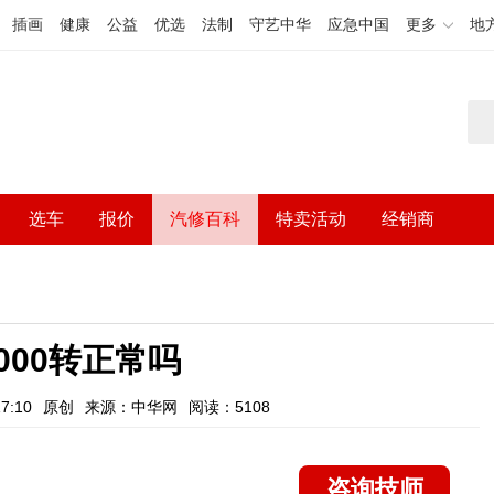
插画
健康
公益
优选
法制
守艺中华
应急中国
更多
地
选车
报价
汽修百科
特卖活动
经销商
000转正常吗
7:10
原创
来源：中华网
阅读：5108
咨询技师