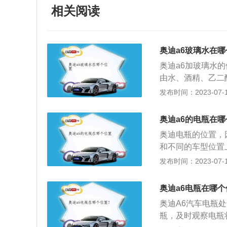
相关阅读
奥迪a6玻璃水在
奥迪a6加玻璃水
由水、酒精、乙二
洗去污；2、降低
发布时间：2023-07-17
形成一层单分子保
4、抗静电性能；
奥迪a6的电瓶在
划痕。7、具有抗
奥迪电瓶的位置，
和不同的车型位置上
021款A6L车型
发布时间：2023-07-17
面，掀开奥迪a6后
里，底板上有个拉
奥迪a6电瓶在哪
免在露天环境长时
奥迪A6汽车电瓶
损坏；2、每次启
瓶，及时观察电瓶
启动失败，应从电