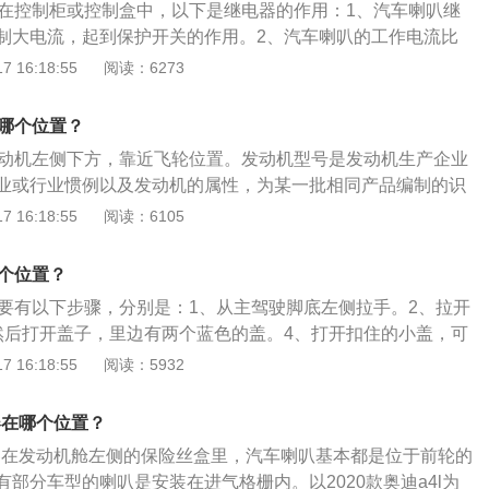
器在控制柜或控制盒中，以下是继电器的作用：1、汽车喇叭继
普通自动变速更顺畅平滑，更拥有手动变速般的快捷灵敏，同
制大电流，起到保护开关的作用。2、汽车喇叭的工作电流比
操控更舒适。
如果直接用开关去控制汽车喇叭的话会烧蚀按钮的触点，那么开
 16:18:55
阅读：6273
，严重缩短了开关的使用寿命。如果加继电器，开关控制继电
叭送电，开关就不会被烧毁。3、如果用汽车电脑控制汽车喇
在哪个位置？
电器，可以进一步有效的保护汽车电脑的用电安全。
发动机左侧下方，靠近飞轮位置。发动机型号是发动机生产企业
业或行业惯例以及发动机的属性，为某一批相同产品编制的识
发动机的生产企业、规格、性能、特征、工艺、用途和产品批
 16:18:55
阅读：6105
燃料类型、气缸数量、排量和静制动功率等。需要注意，发动
型号。发动机型号指的是发动机在所属厂商中的规格和大小，
哪个位置？
一样的。而发动机号指的是发动机的生产编号，每台发动机只
主要有以下步骤，分别是：1、从主驾驶脚底左侧拉手。2、拉开
号并且每台发动机的编号都是不一样的。车发动机号构成:首
然后打开盖子，里边有两个蓝色的盖。4、打开扣住的小盖，可
代号、换代符号和地方、企业代号，有制造厂根据需要自选相
璃水具有多种性能：1、清洗性能：玻璃水是由多种表面活性
 16:18:55
阅读：5932
须经行业标准标准化归口单位核准、备案。中部：由缸数符
成。表面活性剂通常具有润湿、渗透、增溶等功能，从而起到
符号、冲程符号和缸径符号组成。后部：由结构特征符号和用
2、防冻性能：有酒精、乙二醇的存在，能显著降低液体的冰
尾部：区分符号。同一系列产品因改进等原因需要区分时，由
器在哪个位置？
的作用，能很快溶解冰霜。3、防雾性能：玻璃表面会形成一
符号表示，后部与尾部可用-分隔。
电器在发动机舱左侧的保险丝盒里，汽车喇叭基本都是位于前轮的
这层保护膜能防止形成雾滴，保证风挡玻璃清澈透明，视野清
部分车型的喇叭是安装在进气格栅内。以2020款奥迪a4l为