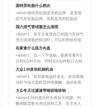
固特异轮胎什么档次
<&list>固特异轮胎是高档品牌，是美国
的汽车轮胎品牌。虽然是高档轮胎品
牌，但是中高低端的轮胎都有生产，这
国六排气管堵塞怎么清理
也是为了更好的开拓市场。
<&list>1、当车主发现自己的国六车排气
管出现堵塞的情况时，可以利用铁丝或
者是细棍，直接将杂物给取出来，如果
在家拿什么练方向盘
堵塞情况比较严重，也可以采取应急措
<&list>1、找一只平底锅，把两耳看作3
施。 <&list>2、直接利用木棍将所有的
点和9点钟方向，同时在6点钟和12点钟
杂物推到排气管里面的位置处，然后将
方向做一个标记。 <&list>2、双手握住
三元催化器拆解开，就可以将堵塞的东
大众1.8t发动机烧机油
平底锅两耳，然后往左打半圈、一圈、
西取出来。但如果是因为积碳过多引起
<&list>1、前后曲轴油封老化：前后曲轴
一圈半的练习，往右同样也要打相同的
的堵塞，就需要将三元催化器泡在草酸
油封与油大面积且持续接触，油的杂质
圈数。 <&list>3、最后强调要反复练
中进行清洗。 <&list>3、也可以利用清
和发动机内持续温度变化使其密封效果
习，这样就可以形成肌肉记忆，在真实
大众冬天过减速带咯吱咯吱响
洗剂对堵塞的情况得到解决，将清洗剂
逐渐减弱，导致渗油或漏油。<&list>2、
驾驶车辆时，不需要记忆也能打好方
放在燃油箱中，与燃油混合后，车辆启
<&list>1.转向器拉杆头有较大间隙，判
活塞间隙过大：积碳会使活塞环与缸体
向。
动时，就可以和汽油一起进入到燃烧
断间隙需要专用仪器和工具，车主本人
的间隙扩大，导致机油流入燃烧室中，