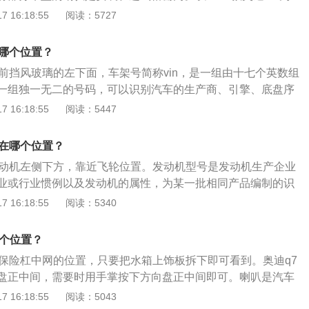
能：用车窗净清洗后，吸附在玻璃表面的物质，能消除玻璃表
，车身尺寸是：长4858mm、宽1847mm、高1439mm，轴
 16:18:55
阅读：5727
性能。5、润滑性能：车窗中含有乙二醇，粘度较大，可以起
身重量为1610kg。2020款奥迪a4l前、后悬架均是五连杆独立
刷器与玻璃之间的摩擦，防止产生划痕。6、防腐蚀性能：车
0t涡轮增压发动机，最大马力是150ps，最大扭矩是270nm，最
蚀剂，对各种金属没有任何腐蚀作用，汽车面漆、橡胶、绝对
在哪个位置？
，与其匹配的是7挡双离合变速箱。
在前挡风玻璃的左下面，车架号简称vin，是一组由十七个英数组
一组独一无二的号码，可以识别汽车的生产商、引擎、底盘序
奥迪a6的长宽高分别为5012mm、1855mm、1485mm，
 16:18:55
阅读：5447
，最高车速为每小时240千米，油箱容积为80L。奥迪a6的车身颜
、牡蛎灰、北极光蓝、极地白、阿特拉斯灰和夜光蓝。
号在哪个位置？
发动机左侧下方，靠近飞轮位置。发动机型号是发动机生产企业
业或行业惯例以及发动机的属性，为某一批相同产品编制的识
发动机的生产企业、规格、性能、特征、工艺、用途和产品批
 16:18:55
阅读：5340
燃料类型、气缸数量、排量和静制动功率等。发动机型号是发
有关规定、企业或行业惯例以及发动机的属性，为某一批相同
哪个位置？
码，用以表示发动机的生产企业、规格、性能、特征、工艺、
前保险杠中网的位置，只要把水箱上饰板拆下即可看到。奥迪q7
相关信息，如燃料类型、气缸数量、排量和静制动功率等。装
盘正中间，需要时用手掌按下方向盘正中间即可。喇叭是汽车
客车上的发动机，都按规定标明了发动机专业制造厂、型号及
在汽车的行驶过程中驾驶员根据需要和规定发出必需的音响信
 16:18:55
阅读：5043
意，发动机号不等于发动机型号。发动机型号指的是发动机在