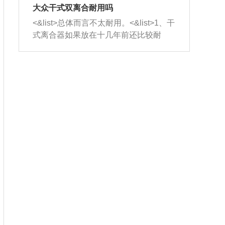
室，最后形成废气排出，就可以让三元
无法制作，需要将车辆送到修理厂或4s
造成烧机油。<&list>3、机油粘度。使用
大众干式双离合耐用吗
催化器得到清洗，排气管堵塞的情况就
店；<&list>2.车辆半轴套管防尘罩破
机油粘度过小的话，同样会有烧机油现
<&list>总体而言不太耐用。<&list>1、干
能够得到解决。
裂，破裂后会出现漏油现象，使半轴磨
象，机油粘度过小具有很好的流动性，
式离合器如果放在十几年前还比较耐
损严重，磨损的半轴容易损坏，产生异
容易窜入到气缸内，参与燃烧。<&list>
用，但是由于现在的汽车发动机动力输
响；<&list>3.稳定器的转向胶套和球头
4、机油量。机油量过多，机油压力过
出越来越高，使得干式离合器散热不足
老化，一般是使用时间过长造成的。解
大，会将部分机油压入气缸内，也会出
的缺陷也逐渐暴露出来。<&list>2、由于
决方法是更换新的质量好的转向橡胶套
现烧机油。<&list>5、机油滤清器堵塞：
干式双离合的工作环境暴露在空气中，
和球头。
会导致进气不畅，使进气压力下降，形
而离合器的散热也是通离合器罩上面的
成负压，使机油在负压的情况下吸入燃
几个小孔来进行散热。但是在行驶过程
烧室引起烧机油。<&list>6、正时齿轮或
中变速箱需要换挡，就不得不使得离合
链条磨损：正时齿轮或链条的磨损会引
器频繁工作。<&list>3、长时间的低速行
起气阀和曲轴的正时不同步。由于轮齿
驶以及过于频繁的启停，导致离合器的
或链条磨损产生的过量侧隙，使得发动
温度不断升高，而低速行驶时空气流动
机的调节无法实现：前一圈的正时和下
效率不高，无法将离合器中的热量有效
一圈可能就不一样。当气阀和活塞的运
的带走，导致离合器内部的温度不断升
动不同步时，会造成过大的机油消耗。
高，加速离合器的磨损。
解决方法：更换正时齿轮或链条。<&list
>7、内垫圈、进风口破裂：新的发动机
设计中，经常采用各种由金属和其他材