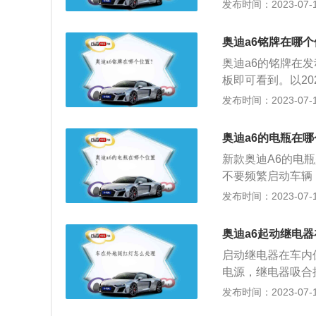
让电瓶保持最佳性
发布时间：2023-07-17
导致电池因过度放
电瓶寿命在3年左
足甚至损坏电池；
时观察电瓶状态指
5、车辆熄火后，
奥迪a6铭牌在哪
示电瓶使用情况，
瓶的寿命主要和行
奥迪a6的铭牌在
查，因此平常要关
车的过程中避免在
板即可看到。以202
可以在电瓶上看到
辆，经常短途行驶
75mm，轴距为3
发布时间：2023-07-17
0ps。
奥迪a6的电瓶在
新款奥迪A6的电
不要频繁启动车辆
肯定会造成电瓶过
发布时间：2023-07-17
瓶使用周期两年半
瓶的注意事项：驾
奥迪a6起动继电
时间开着，会让电
启动继电器在车内
惯，日常生活中，
电源，继电器吸合
量会慢慢减少，如
动，启动发动机。
发布时间：2023-07-17
簧作用下与飞轮脱