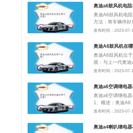
转动。启动继电器
奥迪a6鼓风机电
关(钥匙)，启动
奥迪A6鼓风机电
方法：将车辆停好
用支架撑好，需要
发布时间：2023-07-17
固定于鼓风机之上
制风速的快慢。如
奥迪A6鼓风机在
或者最小转速。
奥迪A6鼓风机位
观：与上一代奥迪
险杠分开的散热和
发布时间：2023-07-17
的标志性前脸设计
奥迪A6的内饰分为深
奥迪a6空调继电
na真皮或mond
奥迪a6空调继电
格都尽显豪华气质
1、概述：奥迪A6
种车型。奥迪A6
发布时间：2023-07-17
赋予其超强的运动
multitroni
奥迪a4喇叭继电
级变速。采用金属