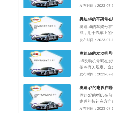
晰。4、抗静电性
例，其是一款中型车
发布时间：2023-07-17
面的电荷，抗静电
距为2908mm，车
润滑作用，减少雨
悬架，其搭载了2.
窗净中含有多种缓
奥迪a6的车架号
大功率是110kw
安全。
奥迪a6的车架号
成，用于汽车上的
号及其他性能等资料。
发布时间：2023-07-17
轴距为2945mm
色有乌木黑、亮银
奥迪a6的发动机
a6发动机号码在
按照有关规定、企
别代码，用以表示
发布时间：2023-07-17
次等相关信息，如
动机生产企业按照
奥迪q7的喇叭在
产品编制的识别代
奥迪q7的喇叭在
用途和产品批次等
喇叭的按钮在方向
在轿车或多用途载
的音响信号装置，
发布时间：2023-07-17
生产编号。需要注