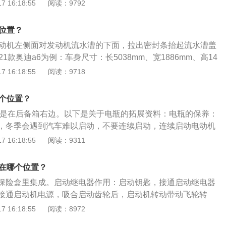
能，最好每隔半年去45店检测电瓶，看看蓄电能力如何。一般
 16:18:55
阅读：9792
电而烧坏；3、定期充电，防止电池因自行放电而导致电量不
右，保养好能撑到4年。但是越往后越要缩短检查电瓶时间。及
4、定期清洁蓄电池的端子，并涂抹专用润滑脂以保护线束；
示灯：现在很多车辆液晶显示屏上都会有电瓶状态指示灯，提
减少使用汽车电器。汽车电瓶的寿命一般在2年到3年左右，电
个位置？
当电瓶出现电压不足时，该指示灯会闪动提醒，就要仔细检
驶的车况，路况，还有驾驶员的习惯有很直接的关系。日常用
发动机左侧面对发动机流水漕的下面，拉出密封条抬起流水漕盖
注好这个指示灯。还有就是电池上面也有电池电量指示标志，
发动会不运转状态下使用车辆电器设备，避免长时间停放车
1款奥迪a6为例：车身尺寸：长5038mm、宽1886mm、高14
。
的话要定期跑跑高速或定期用外接设备进行充电。
024mm。动力上：其搭载了2.0l涡轮增压发动机，最大马力是19
 16:18:55
阅读：9718
哪个位置？
瓶是在后备箱右边。以下是关于电瓶的拓展资料：电瓶的保养：
，冬季会遇到汽车难以启动，不要连续启动，连续启动电动机
度放电而受损，再次发动时的时间间隔应超过5秒；车主在电
 16:18:55
阅读：9311
左右时，常规保养就应检测电瓶，这能起到预防作用。使用电
驶者在准备进行停车熄火前切记要把灯光及音响关掉，如果长
器在哪个位置？
瓶的负担加重，对电瓶的寿命很不利，养成熄火关空调的好习
保险盒里集成。启动继电器作用：启动钥匙，接通启动继电器
汽车不要长期放在那儿，因为长时间不开的汽车，其电瓶的电
接通启动机电源，吸合启动齿轮后，启动机转动带动飞轮转
果一旦用车的时候，很有可能会致使汽车启动困难。
发动机启动后，松开钥匙,启动机电源断路，启动齿轮在复位弹
 16:18:55
阅读：8972
离，完成启动动作。所以发动机正常工作状态下，启动机是不