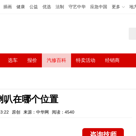
插画
健康
公益
优选
法制
守艺中华
应急中国
更多
地
选车
报价
汽修百科
特卖活动
经销商
喇叭在哪个位置
3:22
原创
来源：中华网
阅读：4540
咨询技师