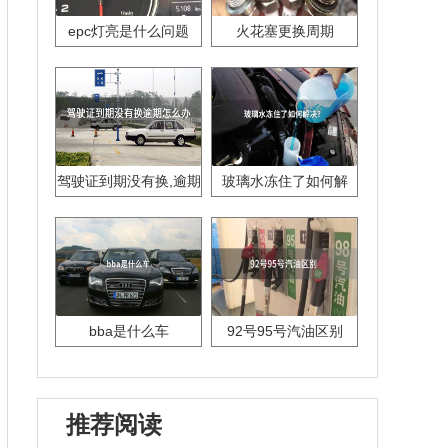
epc灯亮是什么问题
火花塞更换周期
驾驶证到期没有换,逾期
玻璃水冻住了如何解
怎么办??
决？
bba是什么车
92号95号汽油区别
推荐阅读