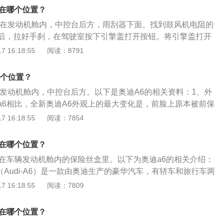
主电源接线：主电源直接从蓄电池上引出,辅助电路上有组合开
阻在哪个位置？
继电器，然后再接启动机。
阻在发动机舱内，中控台后方，雨刮器下面。找到鼓风机电阻的
后，拉好手刹，在驾驶室按下引擎盖打开按钮。将引擎盖打开
将防火墙拆掉，在雨刮器正下方即可发现鼓风机电阻，用螺丝
 16:18:55
阅读：8791
。奥迪A6鼓风机电阻的功能：奥迪A6鼓风机电阻主要作用是控
果鼓风机电阻损坏，鼓风机就无法调速，或者鼓风机只有最大
哪个位置？
于发动机舱内，中控台后方。以下是奥迪A6的相关资料：1、外
a6相比，全新奥迪A6外观上的最大变化是，前脸上原本被前保
进气格栅变成了一个完整的梯形格栅。这种奥迪家族最新成员
 16:18:55
阅读：7854
将复古、经典与现代、时尚有机地融为一体。2、内饰：全新
色和浅色两种不同的风格。消费者可以选择VOLTerra/valco
器在哪个位置？
ial织物与桦木或桃木相搭配的内饰。无论是深色或浅色的内饰风
器在车辆发动机舱内的保险丝盒里。以下为奥迪a6的相关介绍：
，使人第一眼看到全新奥迪A6的内饰时即为之吸引。
（Audi-A6）是一款由奥迪生产的豪华汽车，有轿车和旅行车两
融入了奥迪在高科技独家技术，又进一步丰富了豪华的配置，并
 16:18:55
阅读：7809
特性。其特点是豪华、动感、成熟。2、车辆性能：奥迪A6的
c无级/手动一体式变速箱，在豪华轿车历史上，第一次实现了真正的无
器在哪个位置？
链传动方式，彻底取代了传统的齿轮组变速方式，所以动力输