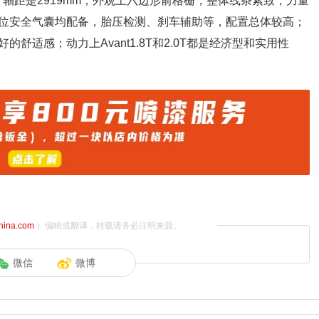
59mm，轴距是2919mm，外观上六边形前格栅，整体线条紧致，力量
位安全气囊均配备，胎压检测、刹车辅助等，配置总体较高；
适感；动力上Avant1.8T和2.0T都是经济型和实用性
china.com
）编辑或翻译，转载请务必注明来源。
微信
微博