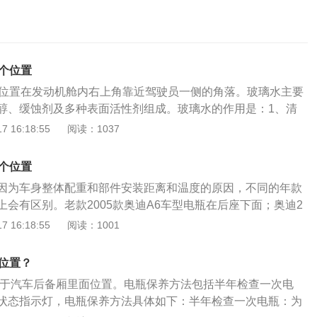
哪个位置
的位置在发动机舱内右上角靠近驾驶员一侧的角落。玻璃水主要
醇、缓蚀剂及多种表面活性剂组成。玻璃水的作用是：1、清
液体的冰点，起到防冻的作用，能溶解冰霜；3、使玻璃表面会
 16:18:55
阅读：1037
护层，防止形成雾滴，保证挡风玻璃清澈透明，视野清晰；
5、防腐蚀性能；6、减少雨刷器与玻璃之间的摩擦，防止产生
哪个位置
静电、润滑、的作用。
因为车身整体配重和部件安装距离和温度的原因，不同的年款
会有区别。老款2005款奥迪A6车型电瓶在后座下面；奥迪2
电瓶在后备箱备胎附近。老款2005款奥迪A6车型电瓶在后座下
 16:18:55
阅读：1001
座，从而可以看到电瓶。2021款奥迪A6电池在车的后备箱
手，拉开后能看到电瓶和备胎。奥迪A6电池保养方法：1、避
个位置？
间停车，若需要长时间停车，建议取出电瓶，防止电瓶冻结和
处于汽车后备厢里面位置。电瓶保养方法包括半年检查一次电
动汽车的时间不应超过5秒，再次启动的间隔不应少于15秒。若
状态指示灯，电瓶保养方法具体如下：半年检查一次电瓶：为
路、点火线圈或油路等其他方面查找原因，避免因反复启动而