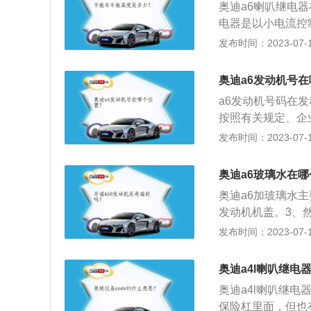
奥迪a6喇叭继电
出全无顿挫感，比
电器是以小电流控
时还更节省燃油，
较大(十几安)，
发布时间：2023-07-17
关就会经常被烧毁
器，继电器再给喇
奥迪a6发动机号
叭，就更需要用继
a6发动机号码在
按照有关规定、企
别代码，用以表示
发布时间：2023-07-17
次等相关信息，如
机号不等于发动机
奥迪a6玻璃水在
发动机型号可以是
奥迪a6加玻璃水
能使用一个发动机
发动机机盖。3、
部：包括产品系列
以加注玻璃水。玻
发布时间：2023-07-17
应的字母表示，但
剂及添加剂复配而
号、气缸布置形式
清洗去污的作用。
途特征符号组成。
奥迪a4l喇叭继电
点，从而起到防冻
制造厂选择适当的
奥迪a4l喇叭继
层单分子保护层。
保险杠里面，但也有