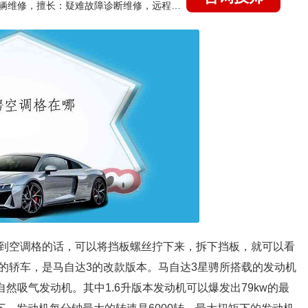
国家认证的汽车维修技师，15年德美日等各系车辆维修，擅长：疑难故障诊断维修，远程维修技术指导
到空调格的话，可以将挡板螺丝拧下来，拆下挡板，就可以看
的轿车，是马自达3的改款版本。马自达3星骋所搭载的发动机
自然吸气发动机。其中1.6升版本发动机可以爆发出79kw的最