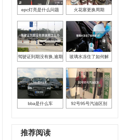
epc灯亮是什么问题
火花塞更换周期
驾驶证到期没有换,逾期
玻璃水冻住了如何解
怎么办??
决？
bba是什么车
92号95号汽油区别
推荐阅读