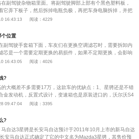
格在副驾驶杂物箱里面。将副驾驶脚部上部有个黑色塑料板，
到空调滤芯的盒子，将盒子上面的螺丝拆下来，即可将其打开
着它弄下板子，然后拆掉电瓶负极，再把车身电脑拆掉，并把
芯；5、将新的空调滤芯替换上，然后按照拆解挡板的顺序逆
掉（两个12的螺丝帽），再把副驾驶左脚左侧的板拆掉，有四
 16:43:13
阅读：4229
星骋是长安马自达于2011年10月上市的马自达3车型，6月2
就可以了。阿特兹内饰继续采用悬浮式多媒体屏，不过屏幕明
确定了其中文名为Mazda3星骋。
有大量的真皮包裹，用料方面也更加厚道，触感不错，整体风
哪个位置
依旧简洁，符合时下大部分消费者的口味。全新阿特兹无疑是
在副驾驶手套箱下面，车友们在更换空调滤芯时，需要拆卸内
笔。经过重新设计的前大灯组，被马自达名为天蝎眼，采用LE
滤芯是一个需要定期更换的易损件，如果不定期更换，会影响
更窄、更锐利。点亮后，天蝎眼将化为黑夜里最亮的眼，发出
成员的健康。空调滤芯一般需要每隔一万公里更换一次。汽车
 16:43:05
阅读：4026
的目光，指引着你一路前行。配置兼顾丰富性与实用性，新款
非常重要的舒适性配置，在冬季和夏季时，几乎每天都是需要
包括HLA坡道起步辅助系统，DSC电子车身稳定控制系统、T
空调的制冷原理非常简单，按下ac按键后，空调压缩机的离合
统、8探头前后泊车雷达、前排双安全气囊、前排侧安全气囊以
钱?
动机会带动压缩机运转，这样压缩机可以不断压缩制冷剂并将
安全气帘等多项主被动安全装备，堪称中级车中的标配之王。
高的大概差不多需要17万，这款车的优缺点：1、星骋还是不错
箱内。压缩机在蒸发箱内不断膨胀吸热，这样可以冷却蒸发
合金发动机，反置式设计，变速箱也是原装进口的，沃尔沃S4
箱又可以冷却鼓风机吹来的风，这样空调出风口就可以吹出冷
立悬挂，采用的是多连杆独立后悬挂，同级车里面操控性和安
 09:47:04
阅读：3395
热时，发动机内的高温冷却液会流经暖风水箱，鼓风机吹来的
，最关键的是省油，而且小毛病少，维修保养什么的费用都比
箱，这样空调出风口就可以吹出暖风了。在打开外循环时，空
来说的话，还可以。对家用来说的话，舒适性略差，过减速带
界的空气。如果空调滤芯长时间不换，那会影响过滤效果，这
么?
较震，后排来说的话，空间小了点，影响不是很大，人性化配
的身体健康。如果所在地区空气质量较差，可以购买能过滤pm
马自达3星骋是长安马自达预计于2011年10月上市的新马自达
有USB，相当不便，车窗只有驾驶座一键升降，也不便；3、
，长安马自达正式确定了它的中文名为Mazda3星骋，其售价预