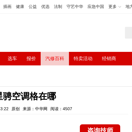
插画
健康
公益
优选
法制
守艺中华
应急中国
更多
地
选车
报价
汽修百科
特卖活动
经销商
星骋空调格在哪
3:22
原创
来源：中华网
阅读：4507
咨询技师