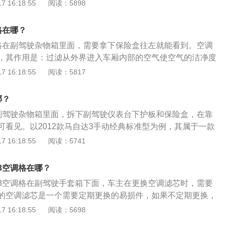
换步骤如下：1、通常将空调滤芯安装在副驾手套箱的后部，更
 16:18:55
阅读：5898
骋空调滤芯的全部过程就已经完成。
打开手套箱盖。2、找到手套箱右侧的固定卡扣，并用力向外
盖的固定卡扣取下拿掉，使之脱离。3、用双手将手套箱两边
格在哪？
箱就可以拿下来。4、拿下手套箱就可以看到空调滤芯盖板，
格在副驾驶杂物箱里面，需要拿下保险盒往左就能看到。空调
的固定卡扣，盖板就可以取下。5、向外侧抽出旧的空调滤
，其作用是：过滤从外界进入车厢内部的空气使空气的洁净度
芯装入，按拆装顺序的反向恢复原位即可。
款长安马自达3手动经典标准型为例，其属于一款紧凑型车，车身
 16:18:55
阅读：5817
m、宽1745mm、高1465mm，轴距为2640mm。2012款长安
准型搭载了1.6l自然吸气发动机，最大功率是79kw，最大功
哪？
0rpm。
副驾驶杂物箱里面，拆下副驾驶仪表台下护板和保险盒，在靠
可看见。以2012款马自达3手动经典标准型为例，其属于一款
：长4515mm、宽1745mm、高1465mm，轴距为2640m
 16:18:55
阅读：5741
达3手动经典标准型搭载了1.6l自然吸气发动机，最大功率是79k
每分钟6000rpm，与其匹配的是6挡手动变速箱。
3空调格在哪？
3空调格在副驾驶手套箱下面，车主在更换空调滤芯时，需要
的空调滤芯是一个需要定期更换的易损件，如果不定期更换，
和车内成员的健康。长安马自达马自达3是一款紧凑型4门5座
 16:18:55
阅读：5698
4515mm、1745mm、1465mm，轴距为2640mm，最高车