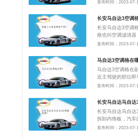
自达5空调滤芯更
发布时间：2023-07-17
好，更换马自达星
换空调滤芯首先要
侧拔出。将手套箱
长安马自达3空调
向中间挤压，手套
长安马自达3空调
用力按压盖板两侧
格也叫空调滤清器
芯。将新的空调滤
提高。以2012
发布时间：2023-07-17
尺寸是：长4515m
马自达3手动经典标
马自达3空调格在
率转速是每分钟600
马自达3空调格在
近主驾驶的部位即
紧凑型车，车身尺寸是
发布时间：2023-07-17
m。2012款马自
w，最大功率转速是
长安马自达马自达
长安马自达马自达
拆卸内饰板，汽车
会影响空调的效果
发布时间：2023-07-17
三厢车，长宽高分别为