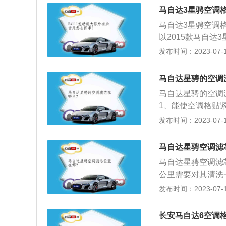
速达到每小时187
马自达3星骋空调
匹，最大扭矩为14
马自达3星骋空调
以2015款马自达
5mm、高1470m
发布时间：2023-07-17
5款马自达3星骋
载了1.6l自然吸气
马自达星骋的空调
nm，与其匹配的
马自达星骋的空调
1、能使空调格贴
尘、花粉、研磨颗
发布时间：2023-07-17
员视线清晰，行车
物。马自达星骋车身的
马自达星骋空调滤
0mm。该车搭载的
马自达星骋空调滤
公里需要对其清洗
替换原厂的，可以
发布时间：2023-07-17
面的两个塑料卡扣
左腿旁边的塑料板
长安马自达6空调
卡扣解开，然后将