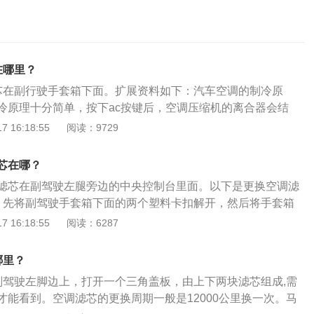
在哪里？
芯在副行驶手套箱下面。扩展资料如下：汽车空调的制冷原
冷原理十分简单，按下ac按键后，空调压缩机的离合器会结
机会带动压缩机转动，这样压缩机可以不断压缩制冷剂并且把
 16:18:55
阅读：9729
箱内。压缩机在蒸发箱内不断膨胀吸热，蒸发箱得到冷却。被
以冷却鼓风机吹来的风，这样空调出风口就可以吹出冷风。汽
芯在哪？
：汽车空调制热时，发动机内的高温防冻液会流经暖风水箱，
滤芯在副驾驶左腿旁边的中央控制台里面。以下是更换空调滤
会经过暖风水箱，这样空调出风口就可以吹出暖风。
、先将副驾驶手套箱下面的两个塑料卡扣解开，然后将手套箱
（注意要将里面的灯光控制线插头拔掉）。2、将手指头伸进
 16:18:55
阅读：6287
塑料板缝隙中，使劲向外掰，将挡板向外拿出来一点。3、挡
将里面的两个塑料卡扣解开，然后将塑料挡板向着车尾的方向
哪里？
可以拆掉。4、塑料挡板拆掉后，就可以看到马自达星骋空调
副驾驶左脚边上，打开一个三角盖板，由上下两块滤芯组成,需
子上面的螺丝拆下来，就可以将其打开，然后就可以看到里面
才能看到。空调滤芯的更换周期一般是12000公里换一次。马
将新的空调滤芯替换上，然后按照拆解挡板的顺序逆向将其装