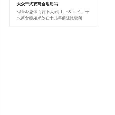
室，最后形成废气排出，就可以让三元
无法制作，需要将车辆送到修理厂或4s
造成烧机油。<&list>3、机油粘度。使用
大众干式双离合耐用吗
催化器得到清洗，排气管堵塞的情况就
店；<&list>2.车辆半轴套管防尘罩破
机油粘度过小的话，同样会有烧机油现
<&list>总体而言不太耐用。<&list>1、干
能够得到解决。
裂，破裂后会出现漏油现象，使半轴磨
象，机油粘度过小具有很好的流动性，
式离合器如果放在十几年前还比较耐
损严重，磨损的半轴容易损坏，产生异
容易窜入到气缸内，参与燃烧。<&list>
用，但是由于现在的汽车发动机动力输
响；<&list>3.稳定器的转向胶套和球头
4、机油量。机油量过多，机油压力过
出越来越高，使得干式离合器散热不足
老化，一般是使用时间过长造成的。解
大，会将部分机油压入气缸内，也会出
的缺陷也逐渐暴露出来。<&list>2、由于
决方法是更换新的质量好的转向橡胶套
现烧机油。<&list>5、机油滤清器堵塞：
干式双离合的工作环境暴露在空气中，
和球头。
会导致进气不畅，使进气压力下降，形
而离合器的散热也是通离合器罩上面的
成负压，使机油在负压的情况下吸入燃
几个小孔来进行散热。但是在行驶过程
烧室引起烧机油。<&list>6、正时齿轮或
中变速箱需要换挡，就不得不使得离合
链条磨损：正时齿轮或链条的磨损会引
器频繁工作。<&list>3、长时间的低速行
起气阀和曲轴的正时不同步。由于轮齿
驶以及过于频繁的启停，导致离合器的
或链条磨损产生的过量侧隙，使得发动
温度不断升高，而低速行驶时空气流动
机的调节无法实现：前一圈的正时和下
效率不高，无法将离合器中的热量有效
一圈可能就不一样。当气阀和活塞的运
的带走，导致离合器内部的温度不断升
动不同步时，会造成过大的机油消耗。
高，加速离合器的磨损。
解决方法：更换正时齿轮或链条。<&list
>7、内垫圈、进风口破裂：新的发动机
设计中，经常采用各种由金属和其他材