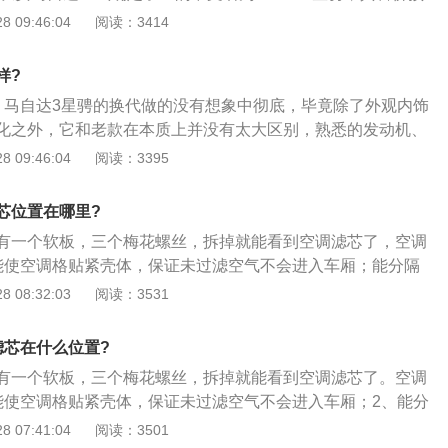
方面不错，燃油经济性方面也可以，缺点是车子的钣金薄，刚
5万元；2、Mazda3星骋2.0L车型将换装6速手动或5速手自一体变速
 09:46:04
阅读：3414
新的设计。2011年6月23日，长安马自达公布了新Mazda3的
3星骋；3、动力上，Mazda3星骋依然匹配1.6L和2.0L引擎，
样?
将换装6速手动或5速手自一体变速器。
、马自达3星骋的换代做的没有想象中彻底，毕竟除了外观内饰
化之外，它和老款在本质上并没有太大区别，熟悉的发动机、
是如此，但对于运动和操控近乎于偏执的坚持，还是让星骋在
 09:46:04
阅读：3395
常的与众不同；2、对于追求速度和操控乐趣的朋友来说，马
级别中最值得考虑的车型之一！再来看看价格，两款主打运动
芯位置在哪里?
分别为手动挡13.98万和自动挡15.38万，相比老款来说整体价格
有一个软板，三个梅花螺丝，拆掉就能看到空调滤芯了，空调
可；3、而我担心的是，目前同级竞争对手越来越多的使用增
能使空调格贴紧壳体，保证未过滤空气不会进入车厢；能分隔
经有太多人乐此不疲，在这种局面下，马自达3还能否靠操控
粉、研磨颗粒等固体杂质；2、能吸附空气中，水份、煤烟、
 08:32:03
阅读：3531
许6MT车型的乐趣与运动精神更具竞争力，说到希望，我倒是
化物、SO2、CO2等；有强力和持久的吸附水份；3、能使汽
蒸气、使司乘人员视线清晰，行车安全；能给驾乘室提供新鲜
滤芯在什么位置?
员吸入有害气体，保障驾驶安全；能强效杀菌除臭；4、能保
有一个软板，三个梅花螺丝，拆掉就能看到空调滤芯了。空调
而不滋生细菌，创造分健康环境；能有效分隔空气中，灰尘、
能使空调格贴紧壳体，保证未过滤空气不会进入车厢；2、能分
固体杂质；能有效拦截花粉，保证司乘人员不会过敏反应而影
花粉、研磨颗粒等固体杂质；3、能吸附空气中，水份、煤
 07:41:04
阅读：3501