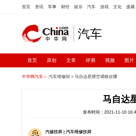
首页
资讯
军事
财经
娱乐
汽车
游戏
文化
援藏
汽车
首页
原创
文章
评测
视频
图片
中华网汽车＞
汽车维修间 >
马自达星骋空调格在哪
马自达
发布时间：2021-11-10 16:4
汽修技师
|
汽车维修技师