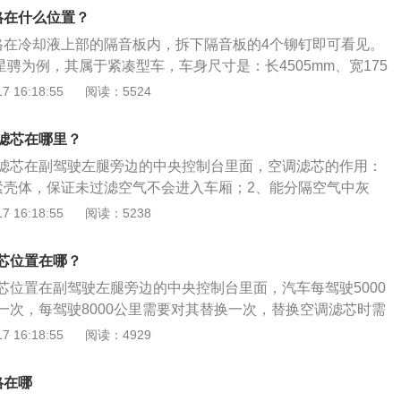
千米。该车使用1.6LL4自然吸气发动机，发动机最大马力为107
格在什么位置？
6牛米。
格在冷却液上部的隔音板内，拆下隔音板的4个铆钉即可看见。
3星骋为例，其属于紧凑型车，车身尺寸是：长4505mm、宽175
m，轴距为2640mm，油箱容积为55l，整备质量为1246kg。201
 16:18:55
阅读：5524
前悬架是麦弗逊式独立悬架，后悬架是多连杆式独立悬架，其搭
发动机，最大马力是107ps，最大功率是79kw，最大扭矩是145
滤芯在哪里？
是5挡手动变速箱。
滤芯在副驾驶左腿旁边的中央控制台里面，空调滤芯的作用：
紧壳体，保证未过滤空气不会进入车厢；2、能分隔空气中灰
粒等固体杂质；3、能使汽车玻璃不会蒙上水蒸气、使驾驶人
 16:18:55
阅读：5238
安全；4、能吸附空气中水分、煤烟、臭氧、异味、碳氧化
长宽高分别为4595mm、1755mm、1475mm，轴距为264
芯位置在哪？
发动机最大功率为79kw，最大扭矩为145nm。
芯位置在副驾驶左腿旁边的中央控制台里面，汽车每驾驶5000
一次，每驾驶8000公里需要对其替换一次，替换空调滤芯时需
确保质量。空调滤芯的更换方法为：1、先将副驾驶手套箱下
 16:18:55
阅读：4929
解开，然后将手套箱下面的挡板拿下来；2、手指伸进副驾驶
缝隙中，向外掰将挡板向外拿出一点；3、将里面的两个塑料
格在哪
塑料挡板向着车尾的方向滑动，塑料挡板即可拆掉；4、塑料