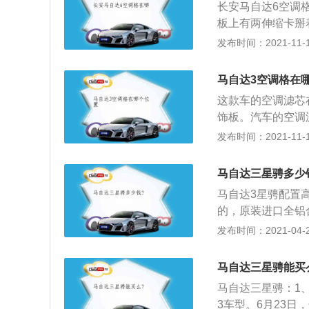
长安马自达6空调
挡板拆掉后即可看
板上有两伸缩卡掰
看到里面的空调滤
固定车身电脑架拆
发布时间：2021-11-10
向将其装好。马自达
个螺丝，然后拆掉
3日长安马自达正式
显增大，中控面板
马自达3空调格在
格没有太大改变，
这款车的空调滤芯
当今市场的点睛之
饰板。汽车的空调
D光源，灯组造型
空调的效果和车内
发布时间：2021-11-10
了十分璀璨与灵力
空调是汽车上一个
阿特兹全系标配了
使用空调的。汽车
CS牵引力控制系
马自达三星骋多少
器会结合，此时发
及前后贯穿式头部
马自达3星骋配置
制冷剂输送到蒸发
的，原装进口全铝
箱。被冷却的蒸发
0的底盘，四轮独
发布时间：2021-04-28
风了。汽车空调制
全性算是最好的了
风也会经过暖风水
较低；2、对个人
调滤芯可以过滤外
马自达三星骋能买
的时候颠簸大，比
样会影响车内成员
马自达三星骋：1、
置比较少，听歌木
2.5的空调滤芯。
3车型。6月23日