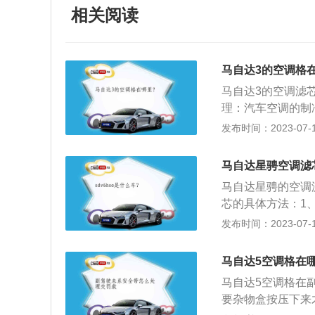
相关阅读
马自达3的空调格
马自达3的空调滤
理：汽车空调的制
合，这个时候发动
发布时间：2023-07-17
制冷剂输送到蒸发
冷却的蒸发箱又可
马自达星骋空调滤
车空调的制热原理
马自达星骋的空调
鼓风机吹来的风也
芯的具体方法：1
下面的挡板拿下来
发布时间：2023-07-17
副驾驶左腿旁边的
板拿出来一点后，
马自达5空调格在
滑动，塑料挡板就
马自达5空调格在
滤芯的盒子。将盒
要杂物盒按压下来
的空调滤芯。5、