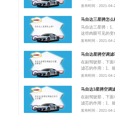
这款车质量可靠性
计为12.5-16.
发布时间：2021-04-28
性差一些。
器。外观上也有了全
中文名——Mazda
马自达三星骋怎么
不过其2.0L车型
马自达三星骋：1
这些肉眼可见的变
轴距和底盘结构均
发布时间：2021-04-28
同级别车中显得非
自达3依然是这个
马自达星骋空调滤
的2.0L车型售价
在副驾驶那，下面
还算合理，这点认
滤芯的作用：1、
压发动机，并且已
空气中，灰尘、花
发布时间：2021-04-28
亮点打动人心？或
臭氧、异味、碳氧
对它很有信心。
车玻璃不会蒙上水
马自达3星骋空调
空气，避免驾乘人
在副驾驶那，下面
证驾乘室空气清洁
滤芯的作用：1、
芯粉、研磨颗粒等
隔空气中，灰尘、
发布时间：2021-04-28
响行车安全。