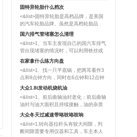
固特异轮胎什么档次
<&list>固特异轮胎是高档品牌，是美国
的汽车轮胎品牌。虽然是高档轮胎品
牌，但是中高低端的轮胎都有生产，这
国六排气管堵塞怎么清理
也是为了更好的开拓市场。
<&list>1、当车主发现自己的国六车排气
管出现堵塞的情况时，可以利用铁丝或
者是细棍，直接将杂物给取出来，如果
在家拿什么练方向盘
堵塞情况比较严重，也可以采取应急措
<&list>1、找一只平底锅，把两耳看作3
施。 <&list>2、直接利用木棍将所有的
点和9点钟方向，同时在6点钟和12点钟
杂物推到排气管里面的位置处，然后将
方向做一个标记。 <&list>2、双手握住
三元催化器拆解开，就可以将堵塞的东
大众1.8t发动机烧机油
平底锅两耳，然后往左打半圈、一圈、
西取出来。但如果是因为积碳过多引起
<&list>1、前后曲轴油封老化：前后曲轴
一圈半的练习，往右同样也要打相同的
的堵塞，就需要将三元催化器泡在草酸
油封与油大面积且持续接触，油的杂质
圈数。 <&list>3、最后强调要反复练
中进行清洗。 <&list>3、也可以利用清
和发动机内持续温度变化使其密封效果
习，这样就可以形成肌肉记忆，在真实
大众冬天过减速带咯吱咯吱响
洗剂对堵塞的情况得到解决，将清洗剂
逐渐减弱，导致渗油或漏油。<&list>2、
驾驶车辆时，不需要记忆也能打好方
放在燃油箱中，与燃油混合后，车辆启
<&list>1.转向器拉杆头有较大间隙，判
活塞间隙过大：积碳会使活塞环与缸体
向。
动时，就可以和汽油一起进入到燃烧
断间隙需要专用仪器和工具，车主本人
的间隙扩大，导致机油流入燃烧室中，