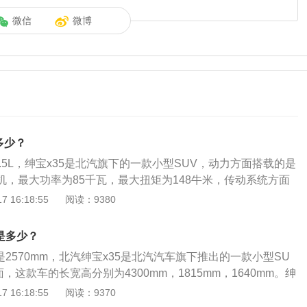
微信
微博
多少？
1.5L，绅宝x35是北汽旗下的一款小型SUV，动力方面搭载的是
动机，最大功率为85千瓦，最大扭矩为148牛米，传动系统方面
是5挡手动变速箱和4挡自动变速箱。绅宝x35采用绅宝全新家
 16:18:55
阅读：9380
十分硬朗，全新天使翼矩阵式格栅搭配上三孔式银色下护板，
分野性。尺寸方面，绅宝x35的长宽高分别是4300毫米、18
是多少？
米，轴距是2570毫米。
是2570mm，北汽绅宝x35是北汽汽车旗下推出的一款小型SU
，这款车的长宽高分别为4300mm，1815mm，1640mm。绅
用的是绅宝SUV家族式的设计，汽车的前脸采用的是天使翼分体
 16:18:55
阅读：9370
还采用了横向镀铬饰条进行装饰。在内饰方面，这款车采用的