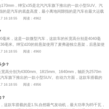
进气格栅完美呼应。
为170mm，绅宝x35是北汽汽车旗下推出的一款小型SUV。汽
指的是汽车的底盘高度，最小离地间隙指的是汽车在最大运载
底离水平地面的最小连接距离，汽车的最小离地间隙直接影响
 16:18:55
阅读：4962
x35的车身尺寸为4300mm、1815mm、1640mm，轴距为
X35配备高效节能1.5L自然发动机，最大输出功率85kw，峰值扭
？
500毫米，这是一款微型汽车，这款车的长宽高分别是4040毫
1536亳米。绅宝d20的前悬架使用了麦弗逊独立悬架，后悬架使
微型汽车的后悬架多数都会使用扭力梁，因为扭力梁悬架的结
 16:18:55
阅读：4960
占用的空间也比较小。绅宝d20一共使用了两款发动机，一款
发动机，另一款是1.5升自然吸气发动机，其中1.5升自然吸气发
多少？
w，最大扭矩为148Nm，这款发动机搭载了多点电喷技术，并
宽高分别为4300mm、1815mm、1640mm，轴距为2570m
盖缸体，与这款发动机匹配的是5速手动变速箱或4AT变速箱。
北汽汽车旗下推出的一款小型SUV。在动力方面，这款车搭载的
发动机，这台发动机的最大功率为85kw，最大扭矩为148nm。在
 16:18:55
阅读：4956
35的造型设计比较大气，汽车的前脸采用的是熏黑式的进气格
贯穿式的镀铬饰条进行装饰，倒梯形的下格栅两侧带有雾灯，
力？
用的是上扬式的设计，与进气格栅相连，使汽车的前脸看上去
马力，这款车搭载的是1.5L自然吸气发动机，最大功率为85千瓦，