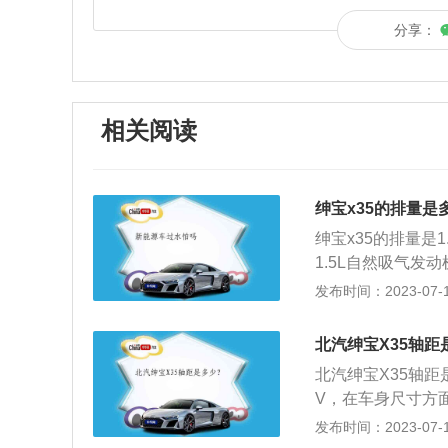
分享：
相关阅读
绅宝x35的排量是
绅宝x35的排量是
1.5L自然吸气发
与发动机相匹配的
发布时间：2023-07-17
族设计，整体造型
为整个车头增添了几
北汽绅宝X35轴距
15毫米、1640毫
北汽绅宝X35轴距
V，在车身尺寸方面
宝X35的外观采
发布时间：2023-07-17
式进气格栅，同时