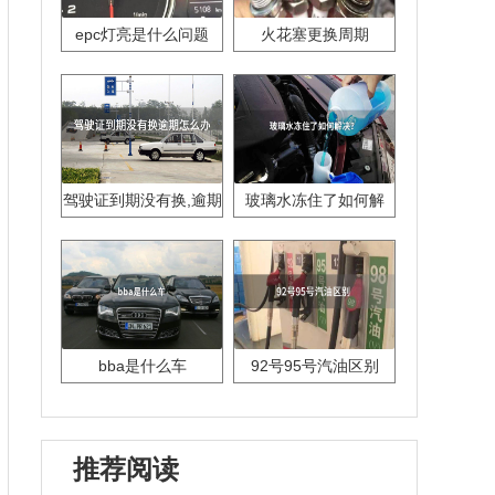
epc灯亮是什么问题
火花塞更换周期
驾驶证到期没有换,逾期
玻璃水冻住了如何解
怎么办??
决？
bba是什么车
92号95号汽油区别
推荐阅读