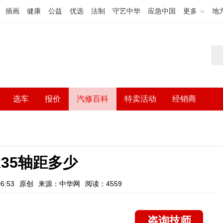
插画
健康
公益
优选
法制
守艺中华
应急中国
更多
地
选车
报价
汽修百科
特卖活动
经销商
x35轴距多少
6:53
原创
来源：中华网
阅读：4559
咨询技师