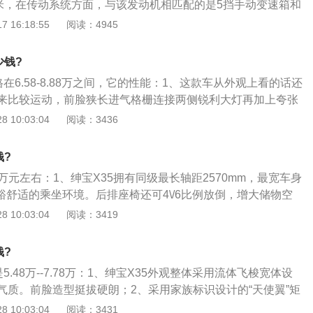
牛米，在传动系统方面，与该发动机相匹配的是5挡手动变速箱和
宝x35全系车型搭载的1.5L自然吸气发动机代号为A151，该发
 16:18:55
阅读：4945
中，转速达到每分钟6000转时可以输出最大的功率，转速达到
00转时可以输出最大的扭矩。北汽绅宝x35在2016年4月25日正
少钱?
上正式首发，新车采用黑色网格状进气格栅，前保险杠下沿配
格在6.58-8.88万之间，它的性能：1、这款车从外观上看的话还
造型动感，另外新车配有透镜式大灯，前雾灯处配有“C”字形镀
来比较运动，前脸狭长进气格栅连接两侧锐利大灯再加上夸张
车前脸看起来还是比较有辨识度的，车身线条比较内敛，看起
 10:03:04
阅读：3436
设计比较圆润敦厚，让人感觉更加安全，总体来说这款车的外
；2、动力方面这款车搭载的都是1.5L自吸式发动机，最大功率
钱?
扭矩为148牛米，动力比较一般，传动系统匹配有5挡手动或4挡
-7万元左右：1、绅宝X35拥有同级最长轴距2570mm，最宽车身
起来还算不错，其动力也是完全能够满足这款车平时用车的动
宽裕舒适的乘坐环境。后排座椅还可4\/6比例放倒，增大储物空
饰上这款车设计和做工还算不错，中控对称式简约设计，看起
采用撞色式内饰设计，年轻富有活力。三幅式真皮方向盘采用
 10:03:04
阅读：3419
样，感觉操控应该很容易，多功能方向盘按键也不是很多，驾
控控制区域功能划分清晰，悬浮7寸显示屏，钢琴式控制按键
在设计上最显眼的还是其悬浮式中控液晶屏，看起来给人的感
展现；飞机喷气口式空调出风，彰显科技时尚气息；3、相较
面也还比较不错，座椅用料虽说普通，但是乘坐起来还是非常
钱?
5根据不同车型，配备1.25㎡同级唯一可开启全景天窗、同级
这款车的内饰还是能够让人满意的；4、配置方面这款车确实
5.48万--7.78万：1、绅宝X35外观整体采用流体飞梭宽体设
倒车影像、SmartCall智能手机互联系统等越级配置。
控制内饰控制按钮也不是很多，所以相对配置也不是非常齐
气质。前脸造型挺拔硬朗；2、采用家族标识设计的“天使翼”矩
平时驾车需求，不过丐版车型还是不要考虑为好。另外这款车
细致，极具视觉冲击；透镜式前大灯犀利有神；搭配三孔式银
 10:03:04
阅读：3431