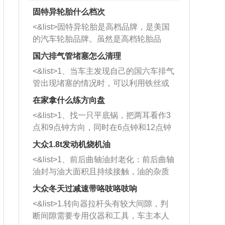
固特异轮胎什么档次
<&list>固特异轮胎是高档品牌，是美国
的汽车轮胎品牌。虽然是高档轮胎品
牌，但是中高低端的轮胎都有生产，这
国六排气管堵塞怎么清理
也是为了更好的开拓市场。
<&list>1、当车主发现自己的国六车排气
管出现堵塞的情况时，可以利用铁丝或
者是细棍，直接将杂物给取出来，如果
在家拿什么练方向盘
堵塞情况比较严重，也可以采取应急措
<&list>1、找一只平底锅，把两耳看作3
施。 <&list>2、直接利用木棍将所有的
点和9点钟方向，同时在6点钟和12点钟
杂物推到排气管里面的位置处，然后将
方向做一个标记。 <&list>2、双手握住
三元催化器拆解开，就可以将堵塞的东
大众1.8t发动机烧机油
平底锅两耳，然后往左打半圈、一圈、
西取出来。但如果是因为积碳过多引起
<&list>1、前后曲轴油封老化：前后曲轴
一圈半的练习，往右同样也要打相同的
的堵塞，就需要将三元催化器泡在草酸
油封与油大面积且持续接触，油的杂质
圈数。 <&list>3、最后强调要反复练
中进行清洗。 <&list>3、也可以利用清
和发动机内持续温度变化使其密封效果
习，这样就可以形成肌肉记忆，在真实
大众冬天过减速带咯吱咯吱响
洗剂对堵塞的情况得到解决，将清洗剂
逐渐减弱，导致渗油或漏油。<&list>2、
驾驶车辆时，不需要记忆也能打好方
放在燃油箱中，与燃油混合后，车辆启
<&list>1.转向器拉杆头有较大间隙，判
活塞间隙过大：积碳会使活塞环与缸体
向。
动时，就可以和汽油一起进入到燃烧
断间隙需要专用仪器和工具，车主本人
的间隙扩大，导致机油流入燃烧室中，