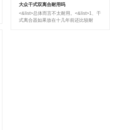
室，最后形成废气排出，就可以让三元
无法制作，需要将车辆送到修理厂或4s
造成烧机油。<&list>3、机油粘度。使用
大众干式双离合耐用吗
催化器得到清洗，排气管堵塞的情况就
店；<&list>2.车辆半轴套管防尘罩破
机油粘度过小的话，同样会有烧机油现
<&list>总体而言不太耐用。<&list>1、干
能够得到解决。
裂，破裂后会出现漏油现象，使半轴磨
象，机油粘度过小具有很好的流动性，
式离合器如果放在十几年前还比较耐
损严重，磨损的半轴容易损坏，产生异
容易窜入到气缸内，参与燃烧。<&list>
用，但是由于现在的汽车发动机动力输
响；<&list>3.稳定器的转向胶套和球头
4、机油量。机油量过多，机油压力过
出越来越高，使得干式离合器散热不足
老化，一般是使用时间过长造成的。解
大，会将部分机油压入气缸内，也会出
的缺陷也逐渐暴露出来。<&list>2、由于
决方法是更换新的质量好的转向橡胶套
现烧机油。<&list>5、机油滤清器堵塞：
干式双离合的工作环境暴露在空气中，
和球头。
会导致进气不畅，使进气压力下降，形
而离合器的散热也是通离合器罩上面的
成负压，使机油在负压的情况下吸入燃
几个小孔来进行散热。但是在行驶过程
烧室引起烧机油。<&list>6、正时齿轮或
中变速箱需要换挡，就不得不使得离合
链条磨损：正时齿轮或链条的磨损会引
器频繁工作。<&list>3、长时间的低速行
起气阀和曲轴的正时不同步。由于轮齿
驶以及过于频繁的启停，导致离合器的
或链条磨损产生的过量侧隙，使得发动
温度不断升高，而低速行驶时空气流动
机的调节无法实现：前一圈的正时和下
效率不高，无法将离合器中的热量有效
一圈可能就不一样。当气阀和活塞的运
的带走，导致离合器内部的温度不断升
动不同步时，会造成过大的机油消耗。
高，加速离合器的磨损。
解决方法：更换正时齿轮或链条。<&list
>7、内垫圈、进风口破裂：新的发动机
设计中，经常采用各种由金属和其他材