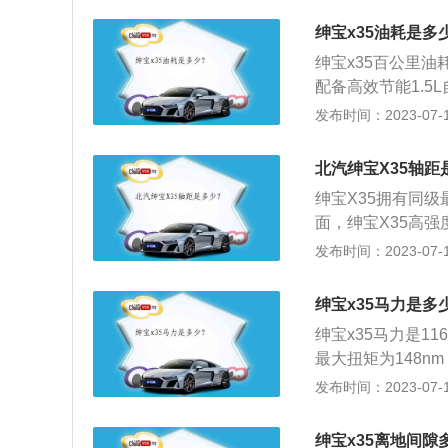
黑色和棕色的搭配
绅宝x35油耗是多
用的是对称式的设
绅宝x35百公里油
下方同时还保留了
配备高效节能1.5
里油耗低至6.6L
发布时间：2023-07-17
箱具备手动、运动
法：起步要缓慢，
北汽绅宝X35轴距
速。不要一下子猛
绅宝X35拥有同级
以使发动机的升温
面，绅宝X35高
果。轻加油，轻刹
式安全带、六位一
发布时间：2023-07-17
耗就在这里悄悄增
版本ESP车身稳
在开车时，应轻踩
此之外，还有智能
颤抖，从而让车子
绅宝x35马力是多
能1.5L自然发动
绅宝x35马力是11
6.6L。传动方面
最大扭矩为148n
动、运动和雪地模
0至4800转。在
发布时间：2023-07-17
速箱。绅宝x35
为4300mm、18
绅宝x35离地间隙