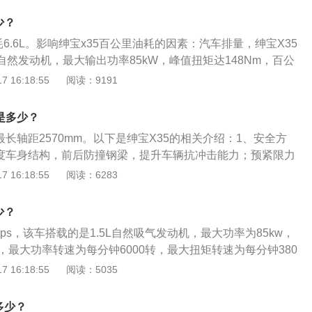
，汽车的的中控台采用了钢琴烤漆进行装饰，汽车的中控台采
少？
计，中控显示屏采用的是当下流行的悬浮式设计，在显示屏的
耗6.6L。影响绅宝x35百公里油耗的因素：汽车排量，绅宝X35
大量的实体按键，方便驾驶员在驾驶汽车的时候进行操控。
L自然发动机，最大输出功率85kW，峰值扭矩达148Nm，百公
。传动方面，匹配的是5速手动或4速爱信自动变速箱，自动变速
 16:18:55
阅读：9191
和雪地模式；手动挡配有智能换挡提醒功能。降低油耗的方
车辆在起步过程中，应以低档起步，轻轻地踩下油门，缓缓提
是多少？
踩油门，猛踩油门会成倍增加油耗。轻踩油门的起步方式既可
最长轴距2570mm。以下是绅宝X35的相关介绍：1、安全方
时间缩短，还可以有效提升燃油利用率，从而达到省油的效
强度车身结构，前后防撞钢梁，提升车辆抗冲击能力；预紧限力
车，早刹车，在日常开车中，有些人习惯猛踩油门，殊不知油
体安全气囊，全方位包裹，最大限度保护驾乘者安全。博世9.1
 16:18:55
阅读：6283
多。猛踩油门会增加二氧化碳的排放，且大大增加油耗。所以
定系统，包含上坡辅助与倒车影像，新手上路也能轻松驾驭；除
油门，尽量避免发动机转速瞬间提高，避免车子在行驶中出现
泊车辅助系统、胎压监测等丰富配置。2、绅宝X35配备高效节
更加省油。
少？
机，最大输出功率85kW，峰值扭矩达148Nm，百公里油耗低至
6ps，该车搭载的是1.5L自然吸气发动机，最大功率为85kw，
，匹配的是5速手动或4速爱信自动变速箱，自动变速箱具备手
m，最大功率转速为每分钟6000转，最大扭矩转速为每分钟380
式；手动挡配有智能换挡提醒功能。
传动系统方面，与发动机相匹配的是5挡手动变速箱和4挡自动变
 16:18:55
阅读：5035
是北京汽车旗下绅宝品牌推出的一款家用小型suv，其长宽高分别
15mm、1640mm，轴距为2570mm。该车尾灯采用狮爪型设计，
多少？