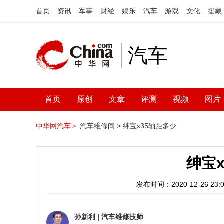
首页
资讯
军事
财经
娱乐
汽车
游戏
文化
援藏
汽车
首页
原创
文章
评测
视频
图片
中华网汽车＞
汽车维修间 >
绅宝x35轴距多少
绅宝
发布时间：2020-12-26 23:0
孙新利
|
汽车维修技师