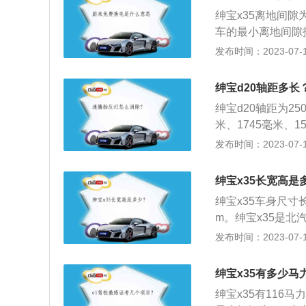
天使翼后雾灯与前
绅宝x35离地间隙
车的最小离地间隙
的情况下，车辆车
发布时间：2023-07-17
汽车的通过性能。绅宝
2570mm。绅宝
绅宝d20轴距多长
矩达148nm。
绅宝d20轴距为2
米、1745毫米、
用了扭力梁悬架，
发布时间：2023-07-17
构简单，体积小，
是1.3升自然吸气
绅宝x35长宽高是
动机最大功率85k
绅宝x35车身尺寸长
且使用了铝合金缸
m。绅宝x35是
是1.5L自然吸气
发布时间：2023-07-17
外观方面，绅宝x
栅，同时还采用了
绅宝x35有多少马
汽车前脸的大灯采
绅宝x35有116
更加精致。