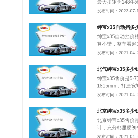
最大扭矩为148
4挡自动变速箱。绅
发布时间：2023-07-17
动机在工作的过程
每分钟3800至48
绅宝x35自动挡多
式开幕的北京车展
绅宝x35自动挡价
有银色护板，整体
算不错，整车看起
铬装饰。
的下包围，使得整
发布时间：2021-04-28
来更有质感，尾部
观颜值还是不低的
北气绅宝x35多少
为116马力，最大
绅宝x35售价是5
自动变速箱，驾驶
1815mm，打造
力需求；3、在内
间；2、内饰整体
发布时间：2021-04-28
来并不是很复杂多
钢琴烤漆装饰；中
驶手感还算可以，
将琴键般触感淋漓
觉还不错，做工方
北京绅宝x35多少
于同级车，绅宝X3
舒服的，整体来说
北京绅宝x35售价是
唯一前排座椅加热、
比较一般，本身其
计，充分彰显硬朗
全，但是能够满足
阵式高亮格栅雕琢
发布时间：2021-04-28