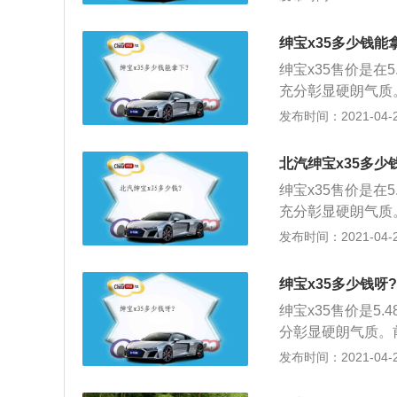
的空间表现还是很
色下护板，野性十
小，相应其空间也
线，硬朗的转角，
绅宝x35多少钱能
满满。后部紧实有
绅宝x35售价是在5
应。增添几分SU
充分彰显硬朗气质
亮格栅雕琢细致，
发布时间：2021-04-28
下护板，野性十足
的转角，彰显十足
北汽绅宝x35多少
部紧实有型，尾灯
绅宝x35售价是在5
几分SUV应有的气
充分彰显硬朗气质
亮格栅雕琢细致，
发布时间：2021-04-28
下护板，野性十足
的转角，彰显十足
绅宝x35多少钱呀?
部紧实有型，尾灯
绅宝x35售价是5.
几分SUV应有的气
分彰显硬朗气质。
格栅雕琢细致，极
发布时间：2021-04-28
护板，野性十足。
转角，彰显十足的