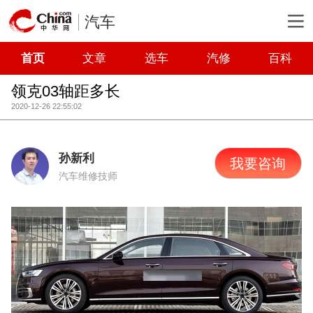
汽车
首页
文章
选车
汽修
百科
领克03轴距多长
2020-12-26 22:55:02
孙新利
我要咨询
汽车维修技师