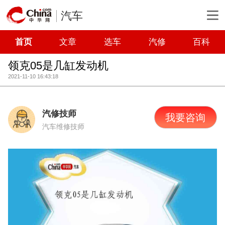
汽车
首页
文章
选车
汽修
百科
领克05是几缸发动机
2021-11-10 16:43:18
汽修技师
我要咨询
汽车维修技师