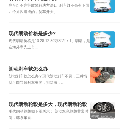
刹车灯不亮等故障解决方法1、刹车灯不亮有下面
几个原因造成的，刹车开关、...
现代朗动价格是多少?
现代朗动价格是10.28-12.89万左右：1、朗动，是
在海外率先上市...
朗动刹车软怎么办
朗动刹车软怎么办？现代朗动刹车不灵，三种情
况可能导致刹车失灵，排除法：...
现代朗动轮毂是多大，现代朗动轮毂
怎么改装好
现代朗动轮毂如下图所示： 朗动双色轮毂非常时
尚，韩系车喜...