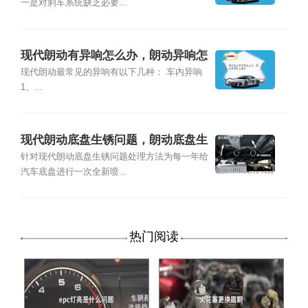
一是对刹车系统缺乏必要...
现代朗动有异响怎么办，朗动异响怎
么解决
现代朗动最常见的异响有以下几种： 车内异响
1、...
现代朗动底盘生锈问题，朗动底盘生
锈怎么处理
针对现代朗动底盘生锈问题处理方法为每一年给
汽车底盘进行一次全新喷...
热门阅读