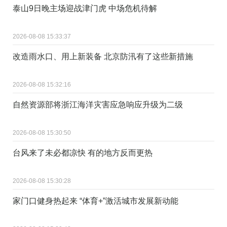
泰山9日晚主场迎战津门虎 中场危机待解
2026-08-08 15:33:37
改造雨水口、用上新装备 北京防汛有了这些新措施
2026-08-08 15:32:16
自然资源部将浙江海洋灾害应急响应升级为二级
2026-08-08 15:30:50
台风来了未必都凉快 有的地方反而更热
2026-08-08 15:30:28
家门口健身热起来 “体育+”激活城市发展新动能