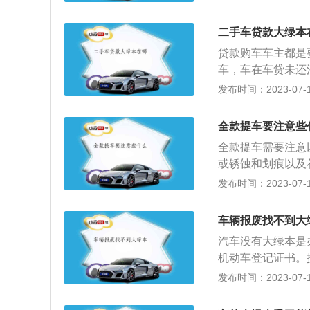
车管所进行补办。
办理，机动车登记
二手车贷款大绿本
律法规证实，无论
贷款购车车主都是
时都必须买车人出
车，车在车贷未还
所以要押这大绿本
发布时间：2023-07-17
办会非常麻烦，机
就相当于房产证，
全款提车要注意些
以及车辆有无抵押
全款提车需要注意
车辆过户完成后，
或锈蚀和划痕以及
纸。这个如果丢失
刹车油，在凉车状
发布时间：2023-07-17
过户之前需要对车
查下每个车窗，升
现在车辆所有人，
能，如果有防夹手
要随车辆一起进行
车辆报废找不到大
况，先喷一些玻璃
单都跟A4纸差不
汽车没有大绿本是
刮运行是否流畅。
要，或者想自己重
机动车登记证书。
点力，看密封条是
要拿到手里。
部门审核后，很快
发布时间：2023-07-17
有弹性。5、看看
车登记证书，行驶
候的赠送礼包，比
将报废车辆交有资