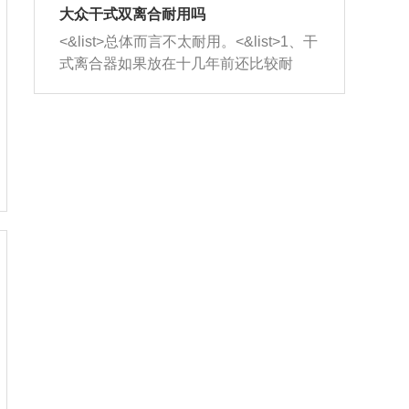
室，最后形成废气排出，就可以让三元
无法制作，需要将车辆送到修理厂或4s
造成烧机油。<&list>3、机油粘度。使用
大众干式双离合耐用吗
催化器得到清洗，排气管堵塞的情况就
店；<&list>2.车辆半轴套管防尘罩破
机油粘度过小的话，同样会有烧机油现
<&list>总体而言不太耐用。<&list>1、干
能够得到解决。
裂，破裂后会出现漏油现象，使半轴磨
象，机油粘度过小具有很好的流动性，
式离合器如果放在十几年前还比较耐
损严重，磨损的半轴容易损坏，产生异
容易窜入到气缸内，参与燃烧。<&list>
用，但是由于现在的汽车发动机动力输
响；<&list>3.稳定器的转向胶套和球头
4、机油量。机油量过多，机油压力过
出越来越高，使得干式离合器散热不足
老化，一般是使用时间过长造成的。解
大，会将部分机油压入气缸内，也会出
的缺陷也逐渐暴露出来。<&list>2、由于
决方法是更换新的质量好的转向橡胶套
现烧机油。<&list>5、机油滤清器堵塞：
干式双离合的工作环境暴露在空气中，
和球头。
会导致进气不畅，使进气压力下降，形
而离合器的散热也是通离合器罩上面的
成负压，使机油在负压的情况下吸入燃
几个小孔来进行散热。但是在行驶过程
烧室引起烧机油。<&list>6、正时齿轮或
中变速箱需要换挡，就不得不使得离合
链条磨损：正时齿轮或链条的磨损会引
器频繁工作。<&list>3、长时间的低速行
起气阀和曲轴的正时不同步。由于轮齿
驶以及过于频繁的启停，导致离合器的
或链条磨损产生的过量侧隙，使得发动
温度不断升高，而低速行驶时空气流动
机的调节无法实现：前一圈的正时和下
效率不高，无法将离合器中的热量有效
一圈可能就不一样。当气阀和活塞的运
的带走，导致离合器内部的温度不断升
动不同步时，会造成过大的机油消耗。
高，加速离合器的磨损。
解决方法：更换正时齿轮或链条。<&list
>7、内垫圈、进风口破裂：新的发动机
设计中，经常采用各种由金属和其他材