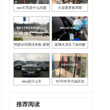
epc灯亮是什么问题
火花塞更换周期
驾驶证到期没有换,逾期
玻璃水冻住了如何解
怎么办??
决？
bba是什么车
92号95号汽油区别
推荐阅读