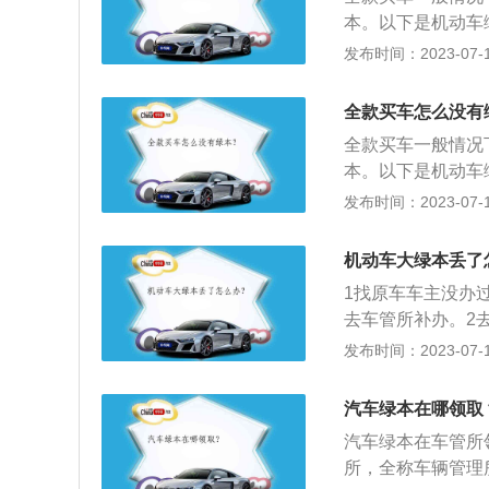
本。以下是机动车
想尽快拿到绿本，
发布时间：2023-07-17
缴清并完成了上牌
当车主办理完成上
全款买车怎么没有
该绿本由车辆所有
全款买车一般情况
本。以下是机动车
想尽快拿到绿本，
发布时间：2023-07-17
缴清并完成了上牌
当车主办理完成上
机动车大绿本丢了
该绿本由车辆所有
1找原车车主没办
去车管所补办。2
去车管所补办，必
发布时间：2023-07-17
或者损毁，机动车
证明申请时，机动
汽车绿本在哪领取
记证书，还应当交
汽车绿本在车管所
所，全称车辆管理