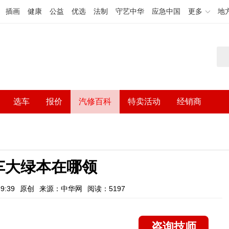
插画
健康
公益
优选
法制
守艺中华
应急中国
更多
地
选车
报价
汽修百科
特卖活动
经销商
车大绿本在哪领
9:39
原创
来源：中华网
阅读：5197
咨询技师