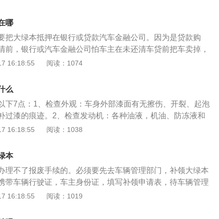
补办机动车登记证书可以到车管所或者公安机关交通管理部门
资格证书，也就是人们常说的大绿本，其做为车辆使用权的法
在哪
是在以后的落档申请办理、产权过户办理手续等一切车辆备案
要把大绿本抵押在银行或贷款汽车金融公司。因为是贷款购
示。
清前，银行或汽车金融公司怕车主在未还清车贷前把车卖掉，
。二手车过户之后，以下几样东西一定要拿到，否则以后再补
 16:18:55
阅读：1074
动车登记证书：机动车登记证书一定要拿到，俗称绿本。绿本
里面记录着车辆所有信息，包括机动车所有人，和过户次数，
什么
等等。绿本会从新车第一次上牌后，一直跟随车辆到报废。在
以下7点：1、检查外观：车身外部漆面有无擦伤、开裂、起泡
过户大厅窗口会给您一张新发票，就那张白颜色薄薄长方形
补过漆的痕迹。2、检查发动机：各种油液，机油、防冻液和
不仅之后无法完成车辆过户，而且补办起来会很麻烦。车辆在
态下的剩余量是否达到了标准值。3、检查电气系统：逐一检
 16:18:55
阅读：1038
辆进行重新检验和变更行驶证信息，也就是把之前车主，变成
起，落下，注意听有没有不顺畅的声音，检查一键升降等等功
行驶证千万不能丢，一定要拿好。交强险保单是要有，而且需
功能，也要用物品试一下，天窗也检查一下。还有雨刮工作情
过户。要看清楚商业险还是交强险，不要弄混淆，因为两张保
绿本
水，检查雨刮是否正常，各种档位的下的速度是否有变化，雨
多大，并且很像，需要看清楚上面字体标识。商业险如果不需
办理不了报废手续的。必须要先去车辆管理部门，补领大绿本
4、检查各车门的密封条，用手顺着密封条方向滑动，稍微用
新选择保险公司，是可以让前车主去退保，但交强险保单一定
携带车辆行驶证，车主身份证，填写补领申请表，待车辆管理
否均匀，粘贴是否平整，每一块手感是否一样，按在上面是否
就能补领到的。有了大绿本机动车登记证书，就可以带上机动
 16:18:55
阅读：1019
底盘有没有哪里有渗油的情况，而且，也要检查满足你购车时
证，身份证前去车辆管理部门，提交汽车报废申请，批准后，
如底盘装甲、工具包、发动机护板、挡泥板等等。6、检查完
质的金属回收公司，领取车辆移交证明，再去车辆管理部门办