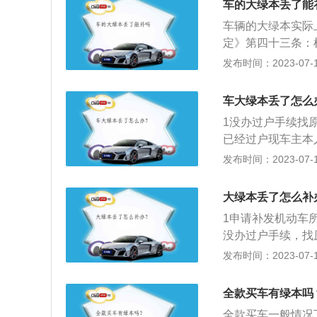
了以后，最好是能
车的大绿本丢了能
理注销。
等，都要进行简单
车辆的大绿本实际
随车工具是否齐全
定》第四十三条：
登记地车辆管理所
发布时间：2023-07-17
个人车主办理需要
位用户办理需要提
车大绿本丢了怎么
本原件；3、加盖
1没办过户手续找
程：1、车主携带
已经过户现车主本
辆通过专门的查验
能代办的机动车业
发布时间：2023-07-17
车辆进行查验，查
大厅导办服务台装
办理业务，然后到
大绿本丢了怎么补
主到取证窗口打印
1申请补发机动车
项：根据《机动车
没办过户手续，找
请各项机动车登记
前往车管所补办车
发布时间：2023-07-17
记证书不可以找人
应当填写申请表并
境、重病、伤残或
审查提交的证明、
全款买车有绿本吗
凭公证机关公证过
全款买车一般情况