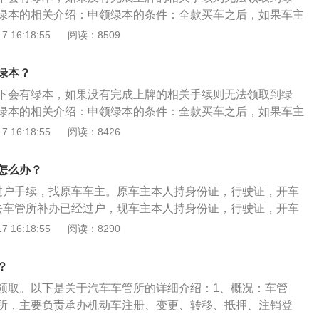
绿本的相关介绍：申领绿本的条件：全款买车之后，如果车主
需要给汽车购买保险，同时将车辆购置税、车船税等税额全部
 16:18:55
阅读：8509
，之后才能有资格领取到绿本。领取方式：机动车绿本一般是
牌手续之后，可以到当地车管所，凭相关手续进行领取，同时
绿本？
人保管，不随车携带。
下会有绿本，如果没有完成上牌的相关手续则无法领取到绿
绿本的相关介绍：申领绿本的条件：全款买车之后，如果车主
需要给汽车购买保险，同时将车辆购置税、车船税等税额全部
 16:18:55
阅读：8426
，之后才能有资格领取到绿本。领取方式：机动车绿本一般是
牌手续之后，可以到当地车管所，凭相关手续进行领取，同时
怎么办？
人保管，不随车携带。
过户手续，找原车车主。原车主本人持身份证，行驶证，开车
去车管所补办已经过户，现车主本人持身份证，行驶证，开车
须车主本人亲自办理。3补领、换领机动车登记证灭失、丢失
 16:18:55
阅读：8290
所有人应当向登记地车辆管理所申请补领、换领。4提交身份
车所有人应当填写申请表并提交身份证明，属于补领机动车登
？
验机动车。
领取。以下是关于汽车车管所的详细介绍：1、概况：车管
所，主要负责承办机动车注册、变更、转移、抵押、注销登