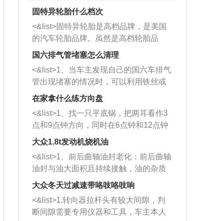
固特异轮胎什么档次
<&list>固特异轮胎是高档品牌，是美国
的汽车轮胎品牌。虽然是高档轮胎品
牌，但是中高低端的轮胎都有生产，这
国六排气管堵塞怎么清理
也是为了更好的开拓市场。
<&list>1、当车主发现自己的国六车排气
管出现堵塞的情况时，可以利用铁丝或
者是细棍，直接将杂物给取出来，如果
在家拿什么练方向盘
堵塞情况比较严重，也可以采取应急措
<&list>1、找一只平底锅，把两耳看作3
施。 <&list>2、直接利用木棍将所有的
点和9点钟方向，同时在6点钟和12点钟
杂物推到排气管里面的位置处，然后将
方向做一个标记。 <&list>2、双手握住
三元催化器拆解开，就可以将堵塞的东
大众1.8t发动机烧机油
平底锅两耳，然后往左打半圈、一圈、
西取出来。但如果是因为积碳过多引起
<&list>1、前后曲轴油封老化：前后曲轴
一圈半的练习，往右同样也要打相同的
的堵塞，就需要将三元催化器泡在草酸
油封与油大面积且持续接触，油的杂质
圈数。 <&list>3、最后强调要反复练
中进行清洗。 <&list>3、也可以利用清
和发动机内持续温度变化使其密封效果
习，这样就可以形成肌肉记忆，在真实
大众冬天过减速带咯吱咯吱响
洗剂对堵塞的情况得到解决，将清洗剂
逐渐减弱，导致渗油或漏油。<&list>2、
驾驶车辆时，不需要记忆也能打好方
放在燃油箱中，与燃油混合后，车辆启
<&list>1.转向器拉杆头有较大间隙，判
活塞间隙过大：积碳会使活塞环与缸体
向。
动时，就可以和汽油一起进入到燃烧
断间隙需要专用仪器和工具，车主本人
的间隙扩大，导致机油流入燃烧室中，