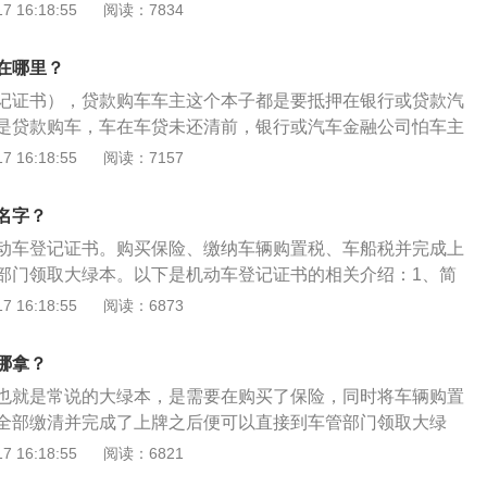
动车驾驶证申请、补领、换领、审验及受理机动车和驾驶员相
 16:18:55
阅读：7834
、其他：车管所能够维护机动车、驾驶员管理计算机信息系
、正常运行，备份数据库；按照规定办理机动车、驾驶员有关
在哪里？
。
记证书），贷款购车车主这个本子都是要抵押在银行或贷款汽
是贷款购车，车在车贷未还清前，银行或汽车金融公司怕车主
车卖掉，所以要押这大绿本。二手车过户之后，以下几样东西
 16:18:55
阅读：7157
以后再补办会非常麻烦：一、机动车登记证书：机动车登记证
称绿本。绿本就相当于房产证，里面记录着车辆所有信息，包
名字？
和过户次数，以及车辆有无抵押等等。绿本会从新车第一次上
动车登记证书。购买保险、缴纳车辆购置税、车船税并完成上
辆到报废。二、发票：在车辆过户完成后，过户大厅窗口会给
部门领取大绿本。以下是机动车登记证书的相关介绍：1、简
那张白颜色薄薄长方形纸。这个如果丢失不仅之后无法完成车
书是车辆所有权的法律证明，由车辆所有人保管，不随车携
 16:18:55
阅读：6873
起来会很麻烦。三、行驶证：车辆在过户之前需要对车辆进行
、过户等任何车辆登记时都要求出具车辆登记证，并在上面记
驶证信息，也就是把之前车主，变成现在车辆所有人，行驶证
，相当于车辆的“户口本”。2、办理：办理补领机动车登记证
要拿好。四、交强险保单：车辆过户时候交强险保单是要有，
哪拿？
应将车开到车管所。机动车所有人为自然人办理补领《机动车
起进行过户。要看清楚商业险还是交强险，不要弄混淆，因为
也就是常说的大绿本，是需要在购买了保险，同时将车辆购置
，应本人到场申请，不能委托他人代理。当机动车所有人因死
纸差不多大，并且很像，需要看清楚上面字体标识。商业险如果
全部缴清并完成了上牌之后便可以直接到车管部门领取大绿
和不可抗力等原因不能到场补领《机动车登记证书》，应当出
己重新选择保险公司，是可以让前车主去退保，但交强险保单
却没有绿本，可以看看自己的车辆手续有哪一部分没有完成。
 16:18:55
阅读：6821
证书的相关介绍：1、简介：机动车登记证书是车辆所有权的