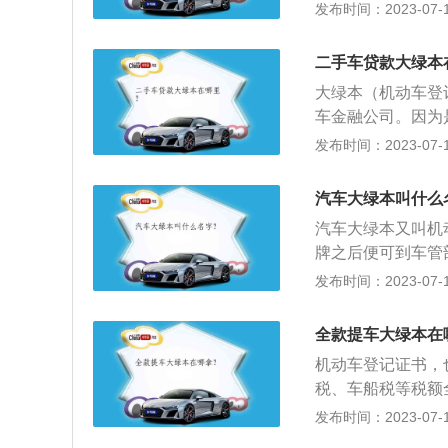
记。车管所进行机
发布时间：2023-07-17
关的其他业务。2
统，保证系统安全
二手车贷款大绿本
信息的计算机查询
大绿本（机动车登
车金融公司。因为
在未还清车贷前把
发布时间：2023-07-17
一定要拿到，否则
书一定要拿到，俗
汽车大绿本叫什么
括机动车所有人，
汽车大绿本又叫机
牌后，一直跟随车
牌之后便可到车管
您一张新发票，就
介：机动车登记证
发布时间：2023-07-17
辆过户，而且补办
带。此后办理转籍
重新检验和变更行
录车辆的相关情况
千万不能丢，一定
全款提车大绿本在
书，机动车所有人
而且需要随车辆一
机动车登记证书，
登记证书》的业务
两张保单都跟A4
税、车船税等税额
亡、出境、重病残
不需要，或者想自
本。如果全款买车
发布时间：2023-07-17
具有关证明。
一定要拿到手里。
以下是机动车登记