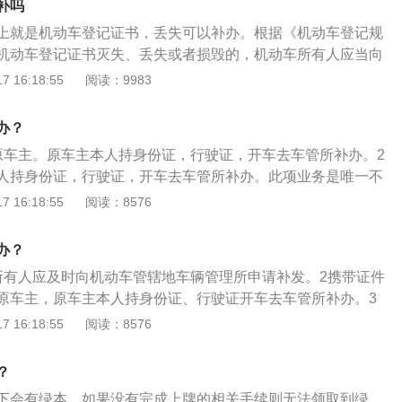
简单的试一试车子的情况，比如转向、刹车、换挡、发动机等
补吗
的检查。7、检查发动机出厂日期、电瓶，新车相关手续还有
上就是机动车登记证书，丢失可以补办。根据《机动车登记规
。
机动车登记证书灭失、丢失或者损毁的，机动车所有人应当向
申请补领、换领。机动车登记证书补办所需的材料有：（一）
 16:18:55
阅读：9983
提交：1、车辆所有人身份证原件；2、交验机动车。（二）单
交：1、被委托人需携带本人身份证原件；2、单位营业执照副
办？
单位公章的委托书；4、交验机动车。机动车登记证书补办流
原车主。原车主本人持身份证，行驶证，开车去车管所补办。2
所需资料，开车车辆注册地车管所及各服务站申请办理；2、车
人持身份证，行驶证，开车去车管所补办。此项业务是唯一不
通道，直接到查验点，开始查验车辆；3、车管所工作人员对
务，必须本人亲自办理。
 16:18:55
阅读：8576
验完成后，车主到查验服务处确认信息；4、接着车主到业务
订手续，排队等待办理。5、装订手续后，在等候区等待叫号
对应窗口进行办理；6、携带受理凭证到收费窗口交费；7、车
办？
机动车登记证书，补办完成。机动车登记证书补办的注意事
所有人应及时向机动车管辖地车辆管理所申请补发。2携带证件
登记规定》第五十四条：机动车所有人可以委托代理人代理申
原车主，原车主本人持身份证、行驶证开车去车管所补办。3
和业务，但申请补领机动车登记证书的除外。也就是机动车登
主本人持身份证、行驶证，开车去车管所补办。4校验机动车
 16:18:55
阅读：8576
补领，特殊情况除外。特殊情况是：机动车所有人因死亡、出
提交身份证明，还应当交验机动车。5换登记证书确认机动车
者不可抗力等原因不能到场申请补领机动车登记证书的，可以
凭证、补发、换发机动车登记证书。
？
的相关证明和机动车所有人书面委托，委托代理人代理申领。
下会有绿本，如果没有完成上牌的相关手续则无法领取到绿