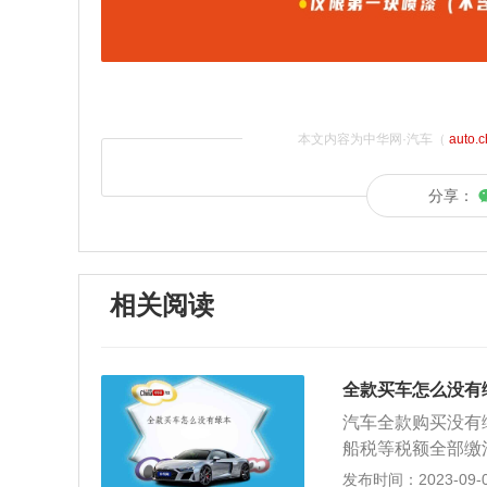
本文内容为中华网·汽车（
auto.
分享：
相关阅读
全款买车怎么没有
汽车全款购买没有
船税等税额全部缴
在办理车牌的时候
发布时间：2023-09-01