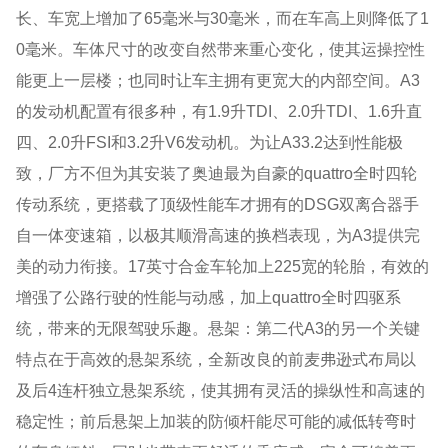
长、车宽上增加了65毫米与30毫米，而在车高上则降低了1
0毫米。车体尺寸的改变自然带来重心变化，使其运操控性
能更上一层楼；也同时让车主拥有更宽大的内部空间。A3
的发动机配置有很多种，有1.9升TDI、2.0升TDI、1.6升直
四、2.0升FSI和3.2升V6发动机。为让A33.2达到性能极
致，厂方不但为其安装了奥迪最为自豪的quattro全时四轮
传动系统，更搭载了顶级性能车才拥有的DSG双离合器手
自一体变速箱，以极其顺滑高速的换档表现，为A3提供完
美的动力衔接。17英寸合金车轮加上225宽的轮胎，有效的
增强了公路行驶的性能与动感，加上quattro全时四驱系
统，带来的无限驾驶乐趣。悬架：第二代A3的另一个关键
特点在于高效的悬架系统，全新改良的前麦弗逊式布局以
及后4连杆独立悬架系统，使其拥有灵活的操纵性和高速的
稳定性；前后悬架上加装的防倾杆能尽可能的减低转弯时