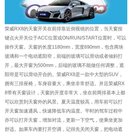
荣威RX8的天窗开关在前排靠近倒视镜的位置，当天窗按
键点火开关位于ACC位置或ON/RUN/START位置时，可以
操作天窗。天窗的长度1180mm，宽度690mm，包含两块
玻璃和一个电动遮阳帘，前端的玻璃可以滑动或者倾斜打
开，最大开窗为500mm，后端的玻璃不能做任何调整，遮
阳帘是可以滑动开合的。荣威RX8是一款中大型的SUV，
拥有三排座椅，车身容量大，乘坐非常舒适。并且荣威RX
8带有天窗设计，天窗的开度非常大，坐在前两排基本上都
可以欣赏到天窗外的风景。夏天温度较高，用车前可以打
开天窗加速通风，快速降低车内温度。平时的驾车过程中
亦可以打开天窗，增加对流，更新一下空气，使乘坐更加
舒适。如果车内要打开空调，记得先关闭天窗，把电动遮