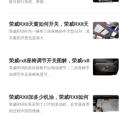
斑马智行系统。界面...
荣威RX8天窗如何开关，荣威RX8天
窗面积多大
荣威RX8作为一辆有三排座椅的中大型SUV，其
天窗的开度也是很大...
荣威rx8座椅调节开关图解，荣威rx8
座椅加热开关在哪
荣威RX8的前排座椅可以电动调节；二排座椅手
动调节并且座椅角度可...
荣威RX8加多少机油，荣威RX8如何
加机油
荣威RX8全系采用了2.0T的发动机，在常规保养
的过程中按照维修...