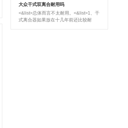
室，最后形成废气排出，就可以让三元
无法制作，需要将车辆送到修理厂或4s
造成烧机油。<&list>3、机油粘度。使用
大众干式双离合耐用吗
催化器得到清洗，排气管堵塞的情况就
店；<&list>2.车辆半轴套管防尘罩破
机油粘度过小的话，同样会有烧机油现
<&list>总体而言不太耐用。<&list>1、干
能够得到解决。
裂，破裂后会出现漏油现象，使半轴磨
象，机油粘度过小具有很好的流动性，
式离合器如果放在十几年前还比较耐
损严重，磨损的半轴容易损坏，产生异
容易窜入到气缸内，参与燃烧。<&list>
用，但是由于现在的汽车发动机动力输
响；<&list>3.稳定器的转向胶套和球头
4、机油量。机油量过多，机油压力过
出越来越高，使得干式离合器散热不足
老化，一般是使用时间过长造成的。解
大，会将部分机油压入气缸内，也会出
的缺陷也逐渐暴露出来。<&list>2、由于
决方法是更换新的质量好的转向橡胶套
现烧机油。<&list>5、机油滤清器堵塞：
干式双离合的工作环境暴露在空气中，
和球头。
会导致进气不畅，使进气压力下降，形
而离合器的散热也是通离合器罩上面的
成负压，使机油在负压的情况下吸入燃
几个小孔来进行散热。但是在行驶过程
烧室引起烧机油。<&list>6、正时齿轮或
中变速箱需要换挡，就不得不使得离合
链条磨损：正时齿轮或链条的磨损会引
器频繁工作。<&list>3、长时间的低速行
起气阀和曲轴的正时不同步。由于轮齿
驶以及过于频繁的启停，导致离合器的
或链条磨损产生的过量侧隙，使得发动
温度不断升高，而低速行驶时空气流动
机的调节无法实现：前一圈的正时和下
效率不高，无法将离合器中的热量有效
一圈可能就不一样。当气阀和活塞的运
的带走，导致离合器内部的温度不断升
动不同步时，会造成过大的机油消耗。
高，加速离合器的磨损。
解决方法：更换正时齿轮或链条。<&list
>7、内垫圈、进风口破裂：新的发动机
设计中，经常采用各种由金属和其他材