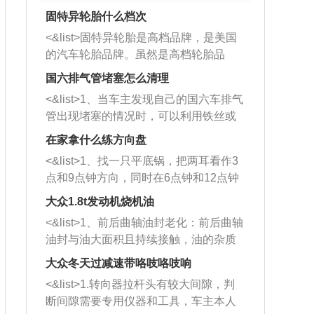
固特异轮胎什么档次
<&list>固特异轮胎是高档品牌，是美国
的汽车轮胎品牌。虽然是高档轮胎品
牌，但是中高低端的轮胎都有生产，这
国六排气管堵塞怎么清理
也是为了更好的开拓市场。
<&list>1、当车主发现自己的国六车排气
管出现堵塞的情况时，可以利用铁丝或
者是细棍，直接将杂物给取出来，如果
在家拿什么练方向盘
堵塞情况比较严重，也可以采取应急措
<&list>1、找一只平底锅，把两耳看作3
施。 <&list>2、直接利用木棍将所有的
点和9点钟方向，同时在6点钟和12点钟
杂物推到排气管里面的位置处，然后将
方向做一个标记。 <&list>2、双手握住
三元催化器拆解开，就可以将堵塞的东
大众1.8t发动机烧机油
平底锅两耳，然后往左打半圈、一圈、
西取出来。但如果是因为积碳过多引起
<&list>1、前后曲轴油封老化：前后曲轴
一圈半的练习，往右同样也要打相同的
的堵塞，就需要将三元催化器泡在草酸
油封与油大面积且持续接触，油的杂质
圈数。 <&list>3、最后强调要反复练
中进行清洗。 <&list>3、也可以利用清
和发动机内持续温度变化使其密封效果
习，这样就可以形成肌肉记忆，在真实
大众冬天过减速带咯吱咯吱响
洗剂对堵塞的情况得到解决，将清洗剂
逐渐减弱，导致渗油或漏油。<&list>2、
驾驶车辆时，不需要记忆也能打好方
放在燃油箱中，与燃油混合后，车辆启
<&list>1.转向器拉杆头有较大间隙，判
活塞间隙过大：积碳会使活塞环与缸体
向。
动时，就可以和汽油一起进入到燃烧
断间隙需要专用仪器和工具，车主本人
的间隙扩大，导致机油流入燃烧室中，