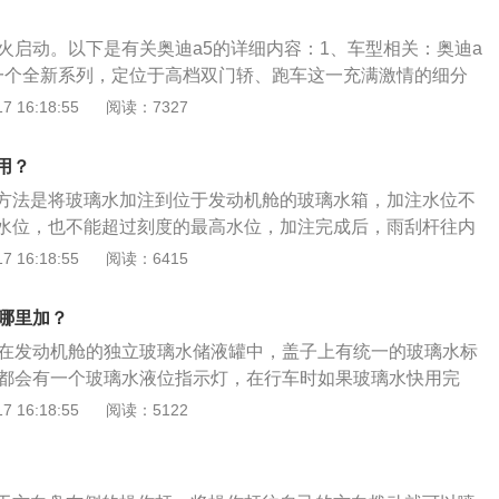
插入钥匙槽；2、踩刹车；3、按钥匙后，加点油门即起步成
表盘，让驾驶者更清晰明了的感受到行驶信息。
迪家族中的一个全新系列，定位于高档双门轿、跑车这一充满激
点火启动。以下是有关奥迪a5的详细内容：1、车型相关：奥迪a
迪a5将奥迪一款推崇的充满动感的设计、激动人心的动力与操
一个全新系列，定位于高档双门轿、跑车这一充满激情的细分
造工艺完美结合，是奥迪品牌理念的全新诠释。
奥迪一款推崇的充满动感的设计、激动人心的动力与操控性能、
 16:18:55
阅读：7327
美结合，是奥迪品牌理念的全新诠释。2、注意事项：奥迪发
迪钥匙才能启动。发动机一旦启动，就要立即松开点火钥匙，
用？
允许同时运行。
方法是将玻璃水加注到位于发动机舱的玻璃水箱，加注水位不
水位，也不能超过刻度的最高水位，加注完成后，雨刮杆往内
从喷口喷出，喷洒到前挡玻璃上。汽车玻璃水广泛用于汽车玻
 16:18:55
阅读：6415
玻璃、办公室玻璃、门窗玻璃、装饰玻璃等多种玻璃的快速去
性能齐全，使用简单，也可自制。玻璃水能显著降低液体的冰
在哪里加？
的作用，能很快溶解冰霜。
加在发动机舱的独立玻璃水储液罐中，盖子上有统一的玻璃水标
上都会有一个玻璃水液位指示灯，在行车时如果玻璃水快用完
一闪一闪。奥迪a5定位于高档双门轿跑车，车身尺寸方面，其
 16:18:55
阅读：5122
mm、1854mm、1391mm。奥迪a5全新高科技四缸发动机是
170马力）的1.8升TFSI发动机，结合了涡轮增压技术和燃油直
。