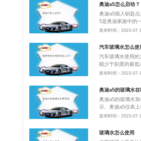
骤：1、钥匙整个
代传统数字模拟仪
奥迪a5怎么启动？
功。奥迪a5是奥
奥迪a5插入钥匙
情的细分市场。奥
5是奥迪家族中的
控性能、卓越的制
市场。奥迪a5将
发布时间：2023-07-17
卓越的制造工艺完
动机只有原装的奥
汽车玻璃水怎么使
启动机与发动机不
汽车玻璃水使用的
能少于刻度的最低
提拉，雨刮水便会
发布时间：2023-07-17
璃、后视镜及家用
污、光亮清洗，其
奥迪a5的玻璃水
点，从而起到防冻
奥迪a5的玻璃水
示。奥迪a5仪表
了，这个灯就开始
发布时间：2023-07-17
长宽高分别为4712
功率达125千瓦（
玻璃水怎么使用
喷技术，动力十足