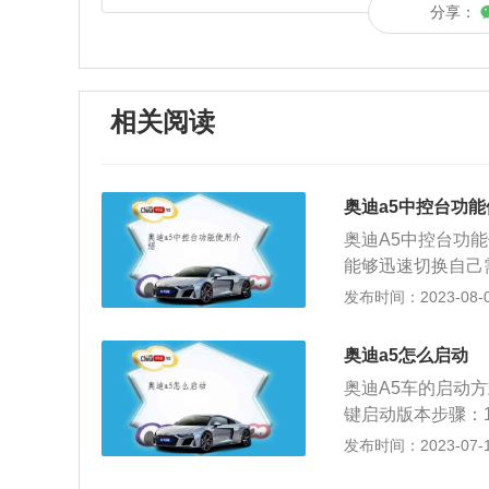
分享：
相关阅读
奥迪a5中控台功
奥迪A5中控台功
能够迅速切换自己
缺乏时尚运动风，
发布时间：2023-08-09
方便，中控屏幕大
绕驾驶着设计布局
奥迪a5怎么启动
工艺，上等的制作
奥迪A5车的启动
人体验到高端大气
键启动版本步骤：
键、按钮、以及储
车辆自检；2、右
发布时间：2023-07-17
的里程表和转速呈
子手刹按钮，松开
破，MMI系统显