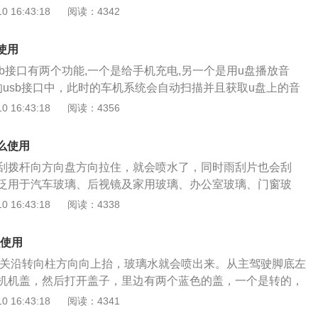
的优质玻璃水，还带有快速融雪融冰，防眩光，防雾气等性
 16:43:18
阅读：4342
抗静电性能。润滑性能：粘度较大，可以起润滑作用，减少雨
有着重大的作用。2011款奥迪A3Sportback将亮相开幕的北
摩擦，防止产生划痕。防腐蚀性能：车窗净中含有多种缓蚀
事会主席施泰德介绍，奥迪将于车展后的五月份开始以进口形
有任何腐蚀作用，汽车面漆、橡胶、绝对安全。高效洁净，彻
使用
款新车，并计划于2012年初投产一汽大众。奥迪A3Sportbac
尘垢、污渍，一擦即亮。
sb接口有两个功能,一个是给手机充电,另一个是用u盘播放音
不同于A3三门车型，该车引进国内后将搭载1.4T和1.8T发动
的usb接口中，此时的车机系统会自动扫描并且获取u盘上的音
速箱或7速Stronic双离合变速箱。其最高车速可达203公里/小
文件之后,即可通过u盘播放音乐。使用车载U盘的注意事项：格
 16:43:18
阅读：4356
5.3升/百公里。在售奥迪A3五门两厢版车身尺寸长宽高分别
车辆只能识别的格式为MP3或者WMA的音乐文件，所以在下载
/1423mm，轴距2578mm。新车在外观方面进行了部分细节调整，
注意文件的格式，如果格式不正确的话，一定要转换成MP3或
铬点缀，B柱也采用黑色反光材质，新设计的后视镜、门把手
么使用
路径：尽量将音乐文件放至车载U盘的根目录下，如果放的过
前大灯则如Q5般犀利，并加入了LED日间行驶灯。新款同时增
刮拨杆向方向盘方向拉住，就会喷水了，同时雨刮片也会刮
能查找不到文件的位置。容量：部分的车机系统可能不支持过
他州灰、深海蓝及火山红四种车身颜色。
泛用于汽车玻璃、后视镜及家用玻璃、办公室玻璃、门窗玻
其在一些老款的车型之中，由于使用车载U盘主要是存储音乐，
种玻璃的快速去污、光亮清洗。它性能齐全，使用简单，也可
 16:43:18
阅读：4338
不大，所以只需选择合适的车载U盘即可，没必要刻意的最求
性能：车窗净是由多种表面活性剂及添加剂复配而成。表面活
、渗透、增溶等功能，从而起到清洗去污的作用。（2）防冻
么使用
液体的冰点，从而起到防冻的作用，能很快溶解冰霜。（3）
开关沿转向柱方向向上抬，玻璃水就会喷出来。从主驾驶脚底左
面会形成一层单分子保护层。这层保护膜能防止形成雾滴，保
机机盖，然后打开盖子，里边有两个蓝色的盖，一个是转的，
明，视野清晰。（4）抗静电性能：用车窗净清洗后，吸附在
扣住的小盖，可以加注玻璃水。玻璃水（Windshieldwashe
 16:43:18
阅读：4341
能消除玻璃表面的电荷，抗静电性能。（5）润滑性能：粘度
是用来清洁车辆等交通工具挡风玻璃的液体，属于汽车使用中的