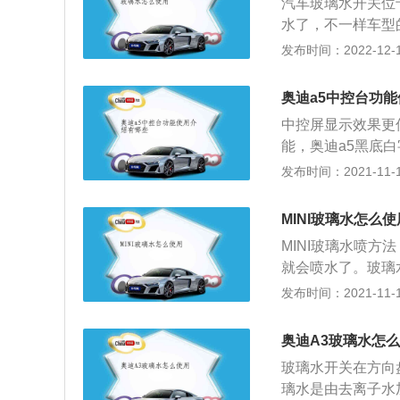
汽车玻璃水开关位
水了，不一样车型
风玻璃洗涤器，也
发布时间：2022-12-16
过热导致高昂的维
能：车窗净是由多
奥迪a5中控台功
渗透、增溶等功能
中控屏显示效果更
的存在，能显著降
能，奥迪a5黑底
防雾性能：玻璃表
车型的MMI系统
发布时间：2021-11-10
保风挡玻璃清亮透
还能防止光线干扰
大，可以起润滑作
中控台相依相偎，
水的使用，可能不
MINI玻璃水怎么使
给人视觉和触觉上
向盘一边，就是你
MINI玻璃水喷
将“融合”这一设
要加水了。当您感
就会喷水了。玻璃
独具一格，而整体
给你一个"明朗清晰
去除灰尘、润滑油
发布时间：2021-11-10
状，从这一细节不
性能：车窗净是由
适中，操作起来更
常具有润湿、渗透
让驾驶者更清晰明
奥迪A3玻璃水怎
降低液体的冰点，
玻璃水开关在方向
会形成一层单分子
璃水是由去离子水
明，视野清晰。抗