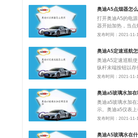
较大，可以起润滑
易耗品，主要由水
奥迪A5点烟器怎
状分类可分为固体
打开奥迪A5的电
用。一种夏季常用
器开始加热，当点
璃上的飞虫残留物
发红，不需要等到
发布时间：2021-11-10
于零下20℃时，
座位置。点烟器是
0℃时依旧不结冰
点烟器，就是用来
以及在雨天跑高速
奥迪A5定速巡航
电的那种。有的厂
奥迪A5定速巡航
出来的，这种点烟
纵杆末端按钮以存
同），中间弹性头
杆即存储当前车速
发布时间：2021-11-10
接，电流功率等与
航系统(CRUISE
主的习惯做法，不
速度控制系统，自
器电路可承受的最大
奥迪a5玻璃水加
踩油门踏板就自动
算，若车载电器的
奥迪a5玻璃水加
在高速公路上长时
是，我们不要在车
示。奥迪a5仪表
减少了不必要的车
尽，无法再次启动
了，这个灯就开始
发布时间：2021-11-10
速巡航好，是因为
能性会大大增加。
有一个玻璃水液位
的舒适性，特别是
闪一闪的，这是告
用，可能一年也用
奥迪A5玻璃水在