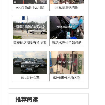
epc灯亮是什么问题
火花塞更换周期
驾驶证到期没有换,逾期
玻璃水冻住了如何解
怎么办??
决？
bba是什么车
92号95号汽油区别
推荐阅读