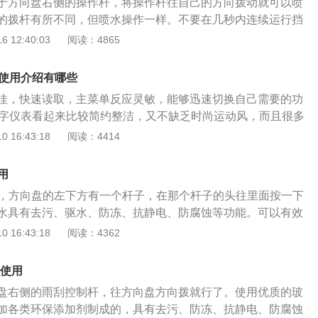
于方向盘右侧的操作杆，将操作杆往自己的方向拨动就可以喷
的拨杆有所不同，但喷水操作一样。不要在几秒内连续运行挡
不要在洗涤液储液罐空的时候运行洗涤器，会造成洗涤器电机
 12:40:03
阅读：4865
修费用。市面上售卖的玻璃水基本具备以下作用：1．清洁性
种表面活性剂及添加剂复配而成。表面活性剂通常具备润湿、
能使用介绍有哪些
，进而起到清洁去污的作用。2．防冻性能：有酒精、乙二醇
佳，快速读取，主菜单反应灵敏，能够迅速切换自己需要的功
低液体的冰点，进而起到防冻的作用，能迅速溶解冰霜。3．
白字仪表看起来比较简约整洁，又不缺乏时尚运动风，而且很多
面会形成一层单分子保护层。这层保护膜能防止形成雾滴，确
，已经放到了前方中控区域，驾驶更方便，中控屏幕大小适中，
 16:43:18
阅读：4414
明，视野清晰。4．润滑性能：车窗中含有乙二醇，粘度较
，看得更清晰。奥迪a5中控全部围绕驾驶着设计布局，仪表和
用，减少雨刷器与玻璃之间的摩擦，避免产生划痕。关于玻璃
控制按钮的独特造型，精美的制作工艺，上等的制作材料，都
一样的车型使用方法有所区别。但市面上大部分车型都是往方
用
耳目一新的感觉，内饰风格更是让人体验到高端大气上档次，
的座位的那一边，按一下，就可以喷玻璃水，没水喷出来说明
方法，方向盘的左下方有一个杆子，在那个杆子的头往里面按一下
计理念发挥的淋漓尽致，所有的操控键、按钮、以及储物格都是
觉车的前挡风玻璃透明度差了，这时候喷一喷玻璃水，就能够
水具有去污、驱水、防冻、抗静电、防腐蚀等功能。可以有效
看上去又那么和谐统一。仪表盘中的里程表和转速呈现水滴
"的视野。
、汽柴油、残余上光蜡、树胶等。汽车玻璃水性能特点：清洗
 16:43:18
阅读：4362
难看出，这是在经典传承上的全新突破，MMI系统显示屏高度
多种表面活性剂及添加剂复配而成。汽车玻璃水表面活性剂通
方便快捷，而且，部分车型配置将替代传统数字模拟仪表盘，
、增溶等功能，从而起到清洗去污的作用。防冻性能：能显著
了的感受到行驶信息。
么使用
从而起到防冻的作用，能很快溶解冰霜。防雾性能：玻璃表面
盘右侧的雨刮控制杆，往方向盘方向拨就行了。使用优质的玻
保护层。这层保护膜能防止形成雾滴，保证风挡玻璃清澈透
加各类环保添加剂制成的，具有去污、防冻、抗静电、防腐蚀
静电性能：用车窗净清洗后，吸附在玻璃表面的物质，能消除