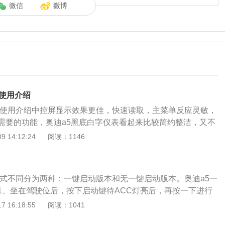
微信
微博
能使用介绍
能使用介绍中控屏显示效果更佳，快速读取，主菜单反应灵敏，
需要的功能，奥迪a5黑底白字仪表看起来比较简约整洁，又不
而且很多车型的MMI系统，已经放到了前方中控区域，驾驶更
 14:12:24
阅读：1146
小适中，还能防止光线干扰，看得更清晰。奥迪A5中控全部围
，仪表和中控台相依相偎，控制按钮的独特造型，精美的制作
材料，都给人视觉和触觉上耳目一新的感觉，内饰风格更是让
方式不同分为两种：一键启动版本和无一键启动版本。奥迪a5一
上档次，将“融合”这一设计理念发挥的淋漓尽致，所有的操控
1、坐在驾驶位后，按下启动键待ACC灯亮后，再按一下进行
物格都是独具一格，而整体看上去又那么和谐统一。仪表盘中
脚踩下刹车的同时按下一键启动键；3、将车挂入D档并按下电
 16:18:55
阅读：1041
现水滴状，从这一细节不难看出，这是在经典传承上的全新突
脚刹；4、加点油门即起步成功。奥迪a5无一键启动版本步
示屏高度适中，操作起来更方便快捷，而且，部分车型配置将替