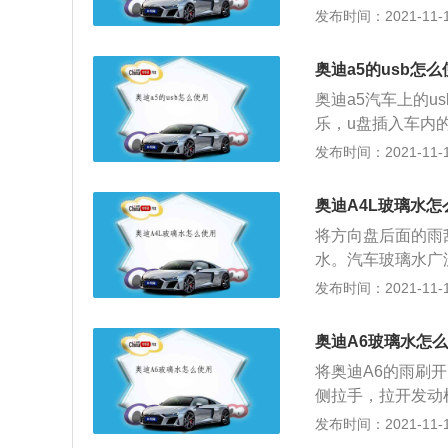
等功能。有些更好
发布时间：2021-11-10
玻璃表面的电荷，
能，对提高驾车安全
刷器与玻璃之间的
京车展，据奥迪董
剂，对各种金属没
奥迪a5的usb怎么
式开始在国内销售这
底去除光滑表面的
奥迪a5汽车上的u
k为五门两厢车型，
乐，u盘插入车内
机，配备6挡手动变
乐文件,获取音乐
发布时间：2021-11-10
时，综合油耗最低为
式：一般情况下，
为4292/1765
音乐的时候一定要
在进气口使用了镀
奥迪A4L玻璃水怎
者WMA的格式。
以及后扰流板。而
将方向盘后面的雨
深，车机便极有可
加紫荆灰、南达科
水。汽车玻璃水广
大容量的U盘，尤
璃、装饰玻璃等多
发布时间：2021-11-10
其文件的占用空间
自制。（1）清洗
大容量。
性剂通常具有润湿
奥迪A6玻璃水怎
性能：能显著降低
将奥迪A6的雨刷
防雾性能：玻璃表
侧拉手，拉开发动
证风挡玻璃清澈透
一个是扣住的，打开
发布时间：2021-11-10
玻璃表面的物质，
r，又称风挡液）