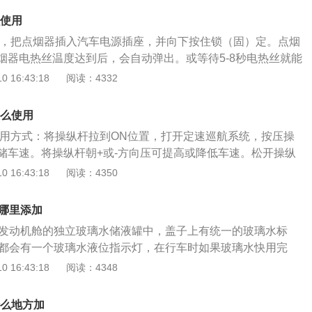
作用，减少雨刷器与玻璃之间的摩擦，防止产生划痕。
、酒精、乙二醇等组成，具有清洁、防冻、防雾等功能。按性
么使用
玻璃水和液体玻璃水。其中固体玻璃水大多为0℃以上环境使
源，把点烟器插入汽车电源插座，并向下按住锁（固）定。点烟
的，在清洗液里增加了除虫胶成分，可以快速清除撞在挡风玻
烟器电热丝温度达到后，会自动弹出。或等待5-8秒电热丝就能
；一种专为冬季使用的防冻型玻璃清洗液，保证在外界气温低
它自己弹出，也可以手动拔出。点烟后，把点烟器放回电源插
 16:43:18
阅读：4332
依旧不会结冰冻坏汽车设施；一种是特效防冻型，保证在零下4
所有汽车都有的一个部件，用于方便车主吸烟时点烟的火源。
，适合我国最北部的严寒地区使用。此外，在灰尘较多的环境，
点烟的一个东西。但是我们常说的点烟器又分为从电源里面取
路时，玻璃水的消耗会非常快。
怎么使用
家生产的点烟器就不是用来点烟的，只是用来从汽车上面引电
使用方式：将操纵杆拉到ON位置，打开定速巡航系统，按压操
器又叫做雪茄头。电源一般为直流12伏（不同车型可能有所不
储车速。将操纵杆朝+或-方向压可提高或降低车速。松开操纵
为正极，两边卡扣（耳朵）为负极。其与汽车所用电池直接连
，将操纵杆朝OFF方向压至卡止则完全关闭巡航系统。定速巡
 16:43:18
阅读：4350
电池相同。将点烟器插孔当作车载电源使用，应该是大多数车
CONTROLSYSTEM)缩写为CCS，又称为定速巡航行驶装置，
过我们应该避免在车上使用功率超过120W的电器。因为点烟
动驾驶系统等。其作用是按司机要求的速度合开关之后，不用
电流一般为10A（也有20A）。按照点烟器插孔12V电压计
在哪里添加
地保持车速，使车辆以固定的速度行驶。采用了这种装置，当
总功率超过120W，那么点烟器电路就会过载。还需要注意的
在发动机舱的独立玻璃水储液罐中，盖子上有统一的玻璃水标
间行车后，司机就不用再去控制油门踏板，减轻了疲劳，同时
辆熄火时继续从点烟器插口取电，否则蓄电池的电量很容易耗
上都会有一个玻璃水液位指示灯，在行车时如果玻璃水快用完
速变化，可以节省燃料。使用定速巡航有利有弊，有的人说定
汽车。假如车载电器功率过大造成电路过载，蓄电池报废的可
一闪一闪。奥迪a5加玻璃水的方法步骤：1.汽车的仪表上都会
 16:43:18
阅读：4348
这功能能释放人的双脚，它能保持设定的车速行驶，提高驾驶
指示灯，我们在行车时如果玻璃水快用完了，这个灯就开始一
在长时间跑高速时。但是也有一部分的人说，这功能不太常
诉我们该加玻璃水了。2.加玻璃水的时候，首先打开前机盖，
不了几次；这功能也不太安全，是觉得如果不用脚去控制油门
什么地方加