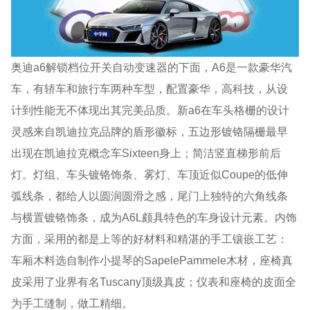
奥迪a6解锁档位开关自动变速器的下面，A6是一款豪华汽
车，有轿车和旅行车两种车型，配置豪华，高科技，从设
计到性能无不体现出其完美品质。新a6在车头格栅的设计
灵感来自凯迪拉克品牌的盾形徽标，五边形镀铬隔栅最早
出现在凯迪拉克概念车Sixteen身上；简洁竖直梯形前后
灯。灯组、车头镀铬饰条、雾灯、车顶近似Coupe的低伸
弧线条，都给人以圆润圆滑之感，尾门上独特的六角线条
与横置镀铬饰条，成为A6L颇具特色的车身设计元素。内饰
方面，采用的都是上等的好材料和精湛的手工镶嵌工艺：
车厢木料选自制作小提琴的SapelePammele木材，座椅真
皮采用了业界有名Tuscany顶级真皮；仪表和座椅的皮面全
为手工缝制，做工精细。