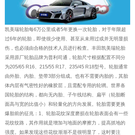
凯美瑞轮胎每6万公里或者5年更换一次轮胎，对于年限超
过6年的轮胎，即使很少使用、甚至从未用过或并无明显损
伤，也必须由合格的技术人员进行检查。丰田凯美瑞轮胎
采用原厂轮胎品牌为普利司通，轮胎尺寸根据配置不同分
为205/65 R16、215/55 R17、235/45 R18型号。轮胎通常
由外胎、内胎、垫带3部分组成。也有不需要内胎的，其胎
体内层有气密性好的橡胶层，且需配专用的轮辋。世界各
国轮胎的结构，都向无内胎、子午线结构、扁平（轮胎断
面高与宽的比值小）和轻量化的方向发展。轮胎需要更换
爆胎前的征兆：1、轮胎花纹深度磨损在轮胎表面会有一些
花纹纹路，其作用就是增加与地面的摩擦力，提高抓地的
强度。如果发现这些花纹渐渐不是很明显了，这时要注