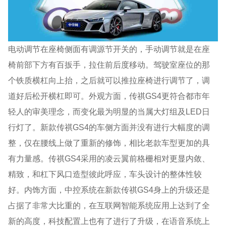
电动调节在座椅侧面有调源节开关的，手动调节就是在座
椅前部下方有百扳手，拉住前后度移动。驾驶室座位的那
个铁质横杠向上抬，之后就可以推拉座椅进行调节了，调
道好后松开横杠即可。外观方面，传祺GS4更符合都市年
轻人的审美理念，而变化最为明显的当属大灯组及LED日
行灯了。新款传祺GS4的车侧方面并没有进行大幅度的调
整，仅在腰线上做了重新的修饰，相比老款车型更加的具
有力量感。传祺GS4采用的凌云翼前格栅相对更显内敛、
精致，和杠下风口造型彼此呼应，车头设计的整体性较
好。内饰方面，中控系统在新款传祺GS4身上的升级还是
占据了非常大比重的，在互联网智能系统应用上达到了全
新的高度，科技配置上也有了进行了升级，在语音系统上