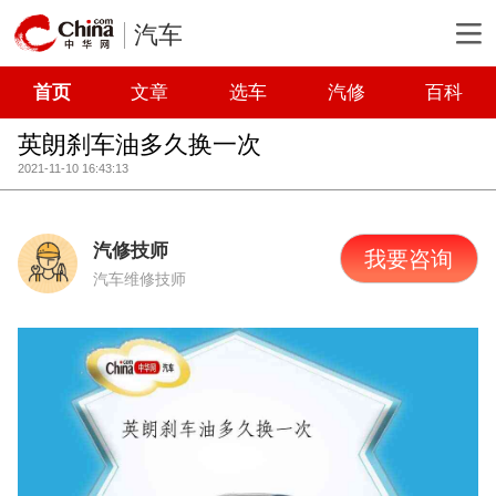
汽车
首页
文章
选车
汽修
百科
英朗刹车油多久换一次
2021-11-10 16:43:13
汽修技师
我要咨询
汽车维修技师