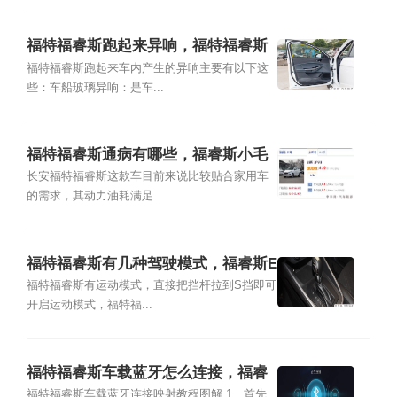
福特福睿斯跑起来异响，福特福睿斯
有滋滋异响
福特福睿斯跑起来车内产生的异响主要有以下这
些：车船玻璃异响：是车...
福特福睿斯通病有哪些，福睿斯小毛
病多吗
长安福特福睿斯这款车目前来说比较贴合家用车
的需求，其动力油耗满足...
福特福睿斯有几种驾驶模式，福睿斯E
CO模式省油吗
福特福睿斯有运动模式，直接把挡杆拉到S挡即可
开启运动模式，福特福...
福特福睿斯车载蓝牙怎么连接，福睿
斯手机互联映射教程
福特福睿斯车载蓝牙连接映射教程图解 1、首先