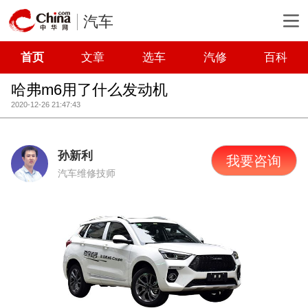
汽车
首页
文章
选车
汽修
百科
哈弗m6用了什么发动机
2020-12-26 21:47:43
孙新利
我要咨询
汽车维修技师