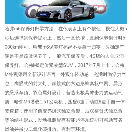
哈弗m6保养灯归零方法：在仪表盘上有个按钮，按住大概5
秒后选择到保养提示上，然后一直长按，直到保养倒计时5
000km即可。哈弗m6保养灯亮起不要急于归零，先确定车
辆是不是该做保养了，一般汽车保养后，4S店的人会取消
保养灯。哈弗M6定位紧凑型SUV，2017年7月上市，哈弗
M外观采用全新设计语言，外观年轻动感，充满时尚活力气
息，鹰眼式的前大灯、家族式的六边形蜂窝状中网、异形
的悬浮车顶、双色尾灯设计，营造出极具冲击力的运动气
质。哈弗M6搭载1.5T发动机，匹配6速手动或6速手自一体
变速箱，使用了前麦弗逊式独立悬架、后双横臂式独立悬
架的结构形式，发动机装配有智能起停系统能可帮助节省
燃油并减少二氧化碳排放。有利于环境。