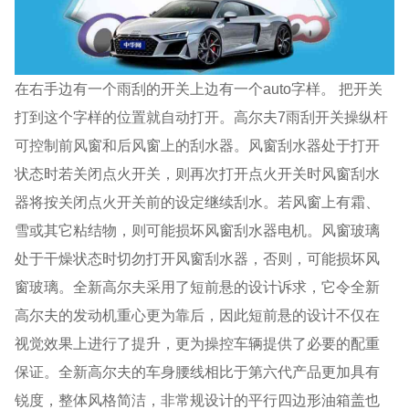
在右手边有一个雨刮的开关上边有一个auto字样。 把开关
打到这个字样的位置就自动打开。高尔夫7雨刮开关操纵杆
可控制前风窗和后风窗上的刮水器。风窗刮水器处于打开
状态时若关闭点火开关，则再次打开点火开关时风窗刮水
器将按关闭点火开关前的设定继续刮水。若风窗上有霜、
雪或其它粘结物，则可能损坏风窗刮水器电机。风窗玻璃
处于干燥状态时切勿打开风窗刮水器，否则，可能损坏风
窗玻璃。全新高尔夫采用了短前悬的设计诉求，它令全新
高尔夫的发动机重心更为靠后，因此短前悬的设计不仅在
视觉效果上进行了提升，更为操控车辆提供了必要的配重
保证。全新高尔夫的车身腰线相比于第六代产品更加具有
锐度，整体风格简洁，非常规设计的平行四边形油箱盖也