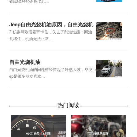
者延续Jeep家族七孔...
Jeep自由光烧机油原因，自由光烧机
油严重吗
2.积碳导致活塞环卡住，失去了刮油性能；回油
孔堵住，机油无法正常...
自由光烧机油
自由光烧机油的问题曾经掀起了轩然大波，毕竟je
ep是很多朋友喜欢...
热门阅读