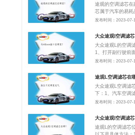
途观的空调滤芯在
千瓦。
芯属于汽车的易耗
1、使空调格贴紧
发布时间：2023-07-17
尘、花粉、研磨颗
化物；4、使汽车
大众途观l空调滤
气清洁且不滋生细
大众途观L的空调
凑型SUV，共提
1、打开副行驶前
手套箱右侧的固定
发布时间：2023-07-17
边向里面挤，套箱
空调滤芯盒上面的
途观L空调滤芯在
芯。7、将新的空
大众途观L空调滤
个更换滤芯流程完
下：1、汽车空调
000公里上下时
在汽车空调位置安
发布时间：2023-07-17
2、有些空调滤芯
建议空调滤芯每月
号。
用寿命。更换空调
大众途观l空调滤芯
途观L的空调滤芯
以下是具体方法：