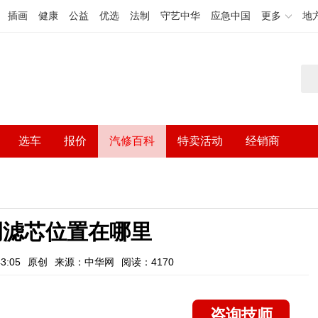
插画
健康
公益
优选
法制
守艺中华
应急中国
更多
地
选车
报价
汽修百科
特卖活动
经销商
调滤芯位置在哪里
3:05
原创
来源：中华网
阅读：4170
咨询技师