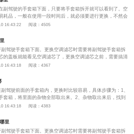
在副驾驶的手套箱下面，只要将手套箱拆开就可以看到了。空
易耗品，一般在使用一段时间后，就必须要进行更换，不然会
空调滤芯主要发挥的用处就是把车子里面所存在的细微杂质、
 16:43:22
阅读：4505
有效过滤，这样的结构设置，能为大家提供更为舒适和优越的
在运行过程当中，需要吸入大量的外界空气来维持燃烧，这种
哪里
大量杂质灰层污垢被吸入车里，而空调滤芯的存在，会将车里
于副驾驶手套箱下面。更换空调滤芯时需要将副驾驶手套箱拆
及微生物等有害部分进行有效过滤。一般情况下，汽车空调滤
芯的盖板就能看见空调滤芯了，更换空调滤芯之前，需要搞清
万公里或者1年左右更换一次就可以了，而在雾霾比较厉害的城
是什么型号的空调滤芯，按照相应的型号去购买。汽车上的空
 16:43:18
阅读：4367
用汽车，建议根据情况及时更换滤芯，以保证车内空气质量。
室内和室外的进气，提高汽车进气的质量，在这里需要注意，
厂纯正用品活性炭滤芯，过滤空气的效果会更佳。也建议随季
芯是不同的，空气滤芯则指的是发动机进气系统，是过滤发动
年春秋两季开始之前，配合空调滤清器的进行更换。
哪
的，他们两者之间的作用是不同的。市场上的空调滤芯有两种
在副驾驶前面的手套箱内，更换时比较容易，具体步骤为：1、
活性炭的滤芯，一种是不带活性炭的滤芯，一般汽车上使用的
手套箱，将里面的杂物全部取出来。2、杂物取出来后，找到
调滤芯，这种滤芯的使用周期虽然比较短，但是带有活性炭的
卡扣，然后将其拔出来。3、固定卡扣拔出来后，用双手将手
 16:43:18
阅读：4383
量比较好。一般来说，途观L这款车的空调滤芯更换周期为一
，手套箱就可以拿下来了。4、手套箱拿下来后，就可以看到
果汽车所在的地区环境质量比较差，建议车主提前更换空调滤
下空调滤芯盒上面的螺丝，取下泡沫盖板。取下泡沫盖板后，
车内部始终流动新鲜的空气。
在哪里
。将新的空调滤芯替换上去，然后按照拆解手套箱的步骤逆向
于副驾驶手套箱下面。更换空调滤芯时需要将副驾驶手套箱拆
更换途观L空调滤芯的步骤就完成了。关于汽车空调滤芯需要