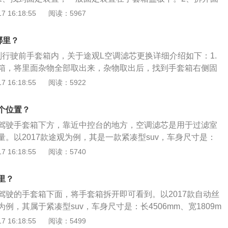
力，塑料件很容易断裂。3、空调滤芯在空滤盒里，将空滤盒
 16:18:55
阅读：5967
，拿出盖板，这时空调滤芯可以直接抽出（动作要轻，防止粉
装新空调滤芯，安装时滤芯上的字体应对着车主。
哪里？
副行驶前手套箱内，关于途观L空调滤芯更换详细介绍如下：1.
箱，将里面杂物全部取出来，杂物取出后，找到手套箱右侧固
下来。2.固定卡扣拔下来后，用双手将手套箱两边向里面挤，
 16:18:55
阅读：5922
了，手套箱拿下来后可看到空调滤芯盒了，拆下空调滤芯盒上
沫盖板，取下泡沫盖板后，拿下旧空调滤芯。3.将新空调滤芯
个位置？
拆解手套箱的流程逆向将其安装好，整个更换途观L空调滤芯
驾驶手套箱下方，靠近中控台的地方，空调滤芯是用于过滤室
。以2017款途观为例，其是一款紧凑型suv，车身尺寸是：
09mm、高1685mm，轴距为2684mm，车身重量为1600kg。2
 16:18:55
阅读：5740
1.8t直系4缸涡轮增压发动机，最大马力是160ps，最大扭矩是2
是118kw，与其匹配的是6挡手自一体变速箱。
里？
驾驶的手套箱下面，将手套箱拆开即可看到。以2017款自动丝
例，其属于紧凑型suv，车身尺寸是：长4506mm、宽1809m
轴距为2684mm，油箱容积为63l，整备质量为1545kg。2017款
 16:18:55
阅读：5499