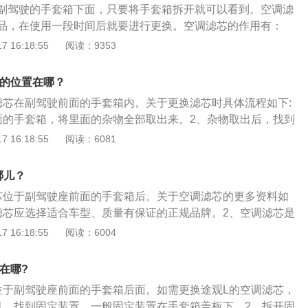
副驾驶的手套箱下面，只要将手套箱拆开就可以看到。空调滤
品，在使用一段时间后就要进行更换。空调滤芯的作用有：
壳体，保证未过滤的空气不会进入车厢；2、能分隔空气中的灰
 16:18:55
阅读：9353
粒等固体杂质；3、能吸附空气中的煤烟、臭氧、异味、碳氧
玻璃不会有水蒸气、使司乘人员视线清晰；5、保证驾乘室的空
芯的位置在哪？
菌，创造健康环境。途观是一款上海大众生产的汽车，定位紧
滤芯在副驾驶前面的手套箱内。关于更换滤芯时具体流程如下:
供都会版、风尚版、菁英版、旗舰版4个版本7款车型。
面的手套箱，将里面的杂物全部取出来。2、杂物取出后，找到
卡扣将其拔下来。3、固定卡扣拔下来后，用双手将手套箱两
 16:18:55
阅读：6081
可拿下来。4、手套箱拿下来后，可看到空调滤芯盒。5、拆下
螺丝，取下泡沫盖板。6、取下泡沫盖板后，拿下旧的空调滤
哪儿？
调滤芯替换上去，遵循拆解手套箱的流程逆向将其安装好，整
芯位于副驾驶座前面的手套箱后。关于空调滤芯的更多资料如
成。关于车辆空调滤芯需要注意的事项:1、大多数车辆每驾驶5
滤芯应选择适合车型、质量有保证的正规品牌。2、空调滤芯是
就要更换一次空调滤芯，不然会影响车辆空调系统的正常工作。
装的一种滤芯，可以吸收粉尖颗粒，保护空调冷却系统。3、
 16:18:55
阅读：6004
可以清洗。3、更换空调滤芯时要更换与原厂车辆相匹配的型
清洗一次。经常对空调滤芯进行清理，能够延长空调滤芯的使
滤芯时，可以用专门的洗剂清洗一下鼓风机以及风道。
在哪?
位于副驾驶座前面的手套箱后面。如需更换途观L的空调滤芯，
1、找到固定装置，一般固定装置在手套箱盖板下。2、拆开固