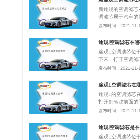
新途观的空调滤芯
调滤芯属于汽车的
影响车内的空气。
发布时间：2021-11-10
污垢、灰层等进行
车内环境。发动机
途观l空调滤芯在
情况下，必然会有
途观L空调滤芯位
面空气内的杂质以
下来，打开空调滤
芯的保养周期是2
楚自己汽车使用的
发布时间：2021-11-10
市，这种情况下使
调滤芯是用来过滤
当然，如果使用原
空气滤芯和空调滤
节气候的更替，每
途观L空调滤芯在
机进气管进气质量
途观L的空调滤芯
形式，一种是带有
打开副驾驶前面的
是带有活性炭的空
手套箱右侧的固定
发布时间：2021-11-10
滤芯过滤空气的质
套箱两边向里面挤
年或两万公里，如
空调滤芯盒了。拆
芯，这样可以使汽
途观l空调滤芯是
拿下旧的空调滤芯
途观L空调滤芯位
将其安装好，整个