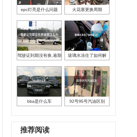
epc灯亮是什么问题
火花塞更换周期
驾驶证到期没有换,逾期
玻璃水冻住了如何解
怎么办??
决？
bba是什么车
92号95号汽油区别
推荐阅读