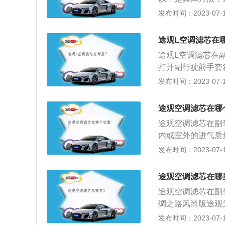
定装置，不能太用
发布时间：2023-07-17
盖板上的扣子按下
尘飞扬）。4、安
途观L空调滤芯在
途观L空调滤芯在
打开副行驶前手套
定卡扣后才将其拔
发布时间：2023-07-17
手套箱就可拿下来
面的螺丝，取下泡
途观空调滤芯在哪
替换上去后，遵循
途观空调滤芯在副
流程就完成了。
内或室外的进气质量
长4506mm、宽18
发布时间：2023-07-17
017款途观搭载了
50nm，最大功率
途观空调滤芯在哪
途观空调滤芯在副
绸之路风尚版途观为
m、高1685mm，
发布时间：2023-07-17