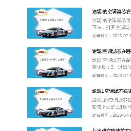
自动丝绸之路风尚
挂，其搭载了1.8
途观l的空调滤芯
扭矩是250nm，
途观l的空调滤芯
下来，打开空调滤
有活性炭的滤芯，
发布时间：2023-07-17
空调滤芯。在外观上
格简洁明快，相比
途观l空调滤芯在
车身尺寸方面，途观
途观l空调滤芯在
2791毫米。
害物质；3、过滤固
分别是：4712mm
发布时间：2023-07-17
李箱容积为495l
架是多连杆式独立悬
途观L空调滤芯在
功率是137kw，最
途观L的空调滤芯
套箱下面的三颗外
个手套箱，在中控
发布时间：2023-07-17
旧滤芯换入新滤芯
尺寸长宽高分别为45
新途观空调滤芯在