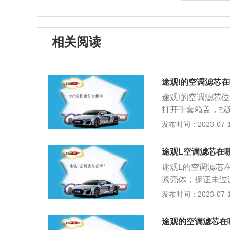
相关阅读
途观l的空调滤芯
途观l的空调滤芯
打开手套箱盖，找
的反向恢复原位即
发布时间：2023-07-17
全部取出来；杂物
扣拔出来后，用双
途观L空调滤芯在
后，就可以看到空
途观L的空调滤芯
泡沫盖板后，拿下
紧壳体，保证未过
步骤逆向将其安装
粒等固体杂质；3
发布时间：2023-07-17
O2等，有强力和
4712毫米、183
途观的空调滤芯在
压发动机，该发动机