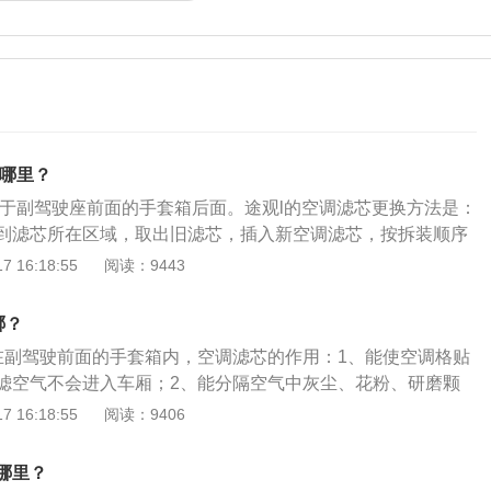
在哪里？
位于副驾驶座前面的手套箱后面。途观l的空调滤芯更换方法是：
到滤芯所在区域，取出旧滤芯，插入新空调滤芯，按拆装顺序
可。更换具体步骤：打开副驾驶前面的手套箱，将里面的杂物
 16:18:55
阅读：9443
取出来后，找到手套箱右侧的固定卡扣，将其拔出来；固定卡
手将手套箱两边向里面挤，就可拿下手套箱；手套箱拿下来
哪？
调滤芯盒；拆下空调滤芯盒上面的螺丝，取下泡沫盖板；取下
在副驾驶前面的手套箱内，空调滤芯的作用：1、能使空调格贴
旧空调滤芯；将新空调滤芯替换上去，然后按照拆解手套箱的
滤空气不会进入车厢；2、能分隔空气中灰尘、花粉、研磨颗
好。
、能吸附空气中水分、煤烟、臭氧、异味、碳氧化物、SO2、C
 16:18:55
阅读：9406
持久的吸附能力。途观L是一款中型SUV，该车的长宽高分别为
9毫米、1673毫米，轴距为2791毫米。途观L使用了一款涡轮增
哪里？
的最大马力为150匹，最大扭矩为250牛米，最大功率为110