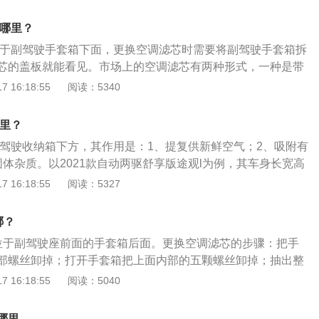
版途观前悬架是麦弗逊式独立悬架，后悬架是多连杆式独立悬
t涡轮增压发动机，最大马力是160ps，最大功率是118kw，最大
在哪里？
与其匹配的是6挡自动变速箱。
位于副驾驶手套箱下面，更换空调滤芯时需要将副驾驶手套箱拆
芯的盖板就能看见。市场上的空调滤芯有两种形式，一种是带
一种是不带活性炭的滤芯，一般汽车上使用的是带有活性炭的
 16:18:55
阅读：5340
，途观l保持了与海外版标准tiguan车型相似的设计，整体风
标准轴距车型增加了一些镀铬装饰件，同时c柱造型有所变化。
哪里？
l的长宽高分别为4712毫米、1839毫米、1673毫米，轴距为
副驾驶收纳箱下方，其作用是：1、提复供新鲜空气；2、吸附有
体杂质。以2021款自动两驱舒享版途观l为例，其车身长宽高
、1839mm、1673mm，轴距为2791mm，油箱容积为60l，行
 16:18:55
阅读：5327
。2021款自动两驱舒享版途观l前悬架是麦弗逊式独立悬架，后悬
架，其搭载了2.0t涡轮增压发动机，最大马力是186ps，最大
哪？
大扭矩是320nm。
位于副驾驶座前面的手套箱后面。更换空调滤芯的步骤：把手
部螺丝卸掉；打开手套箱把上面内部的五颗螺丝卸掉；抽出整
台的底部找到空调滤芯的盖子；揭开盖子看见空调滤芯，抽出
 16:18:55
阅读：5040
；盖上盖子还原手套箱即可。途观L是一款上汽SUV，其车身
25mm、1809mm、1685mm，轴距为2684mm。
哪里