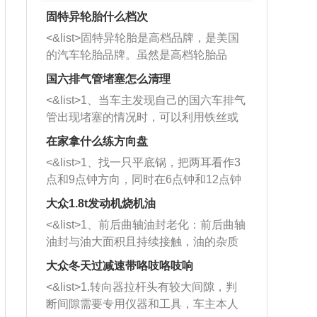
固特异轮胎什么档次
<&list>固特异轮胎是高档品牌，是美国
的汽车轮胎品牌。虽然是高档轮胎品
牌，但是中高低端的轮胎都有生产，这
国六排气管堵塞怎么清理
也是为了更好的开拓市场。
<&list>1、当车主发现自己的国六车排气
管出现堵塞的情况时，可以利用铁丝或
者是细棍，直接将杂物给取出来，如果
在家拿什么练方向盘
堵塞情况比较严重，也可以采取应急措
<&list>1、找一只平底锅，把两耳看作3
施。 <&list>2、直接利用木棍将所有的
点和9点钟方向，同时在6点钟和12点钟
杂物推到排气管里面的位置处，然后将
方向做一个标记。 <&list>2、双手握住
三元催化器拆解开，就可以将堵塞的东
大众1.8t发动机烧机油
平底锅两耳，然后往左打半圈、一圈、
西取出来。但如果是因为积碳过多引起
<&list>1、前后曲轴油封老化：前后曲轴
一圈半的练习，往右同样也要打相同的
的堵塞，就需要将三元催化器泡在草酸
油封与油大面积且持续接触，油的杂质
圈数。 <&list>3、最后强调要反复练
中进行清洗。 <&list>3、也可以利用清
和发动机内持续温度变化使其密封效果
习，这样就可以形成肌肉记忆，在真实
大众冬天过减速带咯吱咯吱响
洗剂对堵塞的情况得到解决，将清洗剂
逐渐减弱，导致渗油或漏油。<&list>2、
驾驶车辆时，不需要记忆也能打好方
放在燃油箱中，与燃油混合后，车辆启
<&list>1.转向器拉杆头有较大间隙，判
活塞间隙过大：积碳会使活塞环与缸体
向。
动时，就可以和汽油一起进入到燃烧
断间隙需要专用仪器和工具，车主本人
的间隙扩大，导致机油流入燃烧室中，