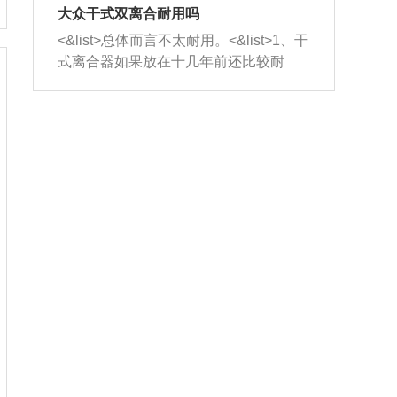
室，最后形成废气排出，就可以让三元
无法制作，需要将车辆送到修理厂或4s
造成烧机油。<&list>3、机油粘度。使用
大众干式双离合耐用吗
催化器得到清洗，排气管堵塞的情况就
店；<&list>2.车辆半轴套管防尘罩破
机油粘度过小的话，同样会有烧机油现
<&list>总体而言不太耐用。<&list>1、干
能够得到解决。
裂，破裂后会出现漏油现象，使半轴磨
象，机油粘度过小具有很好的流动性，
式离合器如果放在十几年前还比较耐
损严重，磨损的半轴容易损坏，产生异
容易窜入到气缸内，参与燃烧。<&list>
用，但是由于现在的汽车发动机动力输
响；<&list>3.稳定器的转向胶套和球头
4、机油量。机油量过多，机油压力过
出越来越高，使得干式离合器散热不足
老化，一般是使用时间过长造成的。解
大，会将部分机油压入气缸内，也会出
的缺陷也逐渐暴露出来。<&list>2、由于
决方法是更换新的质量好的转向橡胶套
现烧机油。<&list>5、机油滤清器堵塞：
干式双离合的工作环境暴露在空气中，
和球头。
会导致进气不畅，使进气压力下降，形
而离合器的散热也是通离合器罩上面的
成负压，使机油在负压的情况下吸入燃
几个小孔来进行散热。但是在行驶过程
烧室引起烧机油。<&list>6、正时齿轮或
中变速箱需要换挡，就不得不使得离合
链条磨损：正时齿轮或链条的磨损会引
器频繁工作。<&list>3、长时间的低速行
起气阀和曲轴的正时不同步。由于轮齿
驶以及过于频繁的启停，导致离合器的
或链条磨损产生的过量侧隙，使得发动
温度不断升高，而低速行驶时空气流动
机的调节无法实现：前一圈的正时和下
效率不高，无法将离合器中的热量有效
一圈可能就不一样。当气阀和活塞的运
的带走，导致离合器内部的温度不断升
动不同步时，会造成过大的机油消耗。
高，加速离合器的磨损。
解决方法：更换正时齿轮或链条。<&list
>7、内垫圈、进风口破裂：新的发动机
设计中，经常采用各种由金属和其他材