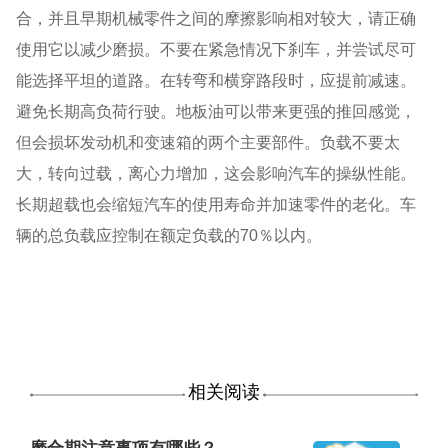
合，并且早期机械零件之间的摩擦影响相对较大，请正确
使用它以减少磨损。不要在紧急情况下刹车，并尝试尽可
能选择平坦的道路。在转弯和横穿路段时，应提前减速。
避免长期高负荷行驶。地板油可以带来更强的推回感觉，
但会损坏发动机和变速箱的两个主要部件。负载不要太
大，转向过载，离心力增加，这会影响汽车的操纵性能。
长期超载也会缩短汽车的使用寿命并加速零件的老化。车
辆的总负载应控制在额定负载的70％以内。
相关阅读