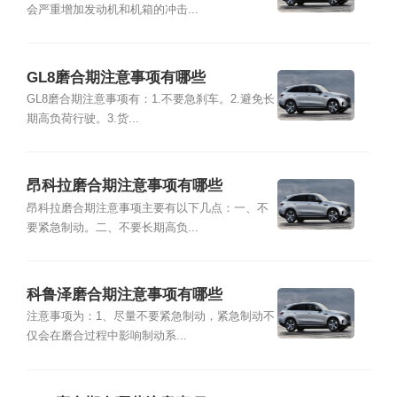
会严重增加发动机和机箱的冲击...
GL8磨合期注意事项有哪些
GL8磨合期注意事项有：1.不要急刹车。2.避免长
期高负荷行驶。3.货...
昂科拉磨合期注意事项有哪些
昂科拉磨合期注意事项主要有以下几点：一、不
要紧急制动。二、不要长期高负...
科鲁泽磨合期注意事项有哪些
注意事项为：1、尽量不要紧急制动，紧急制动不
仅会在磨合过程中影响制动系...