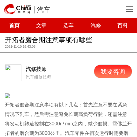
汽车
首页
文章
选车
汽修
百科
开拓者磨合期注意事项有哪些
2021-11-10 16:43:05
汽修技师
我要咨询
汽车维修技师
开拓者磨合期注意事项有以下几点：首先注意不要在紧急
情况下刹车，然后需注意避免长期高负荷行驶，还需注意
将发动机转速控制在3000r / min之内，减少磨损。雪佛兰开
拓者的磨合期为3000公里。汽车零件在初次运行时需要磨