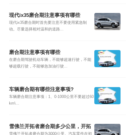
现代ix35磨合期注意事项有哪些
现代ix35磨合期时首先要注意不要使用紧急制
动。尽量选择相对温和的道路...
磨合期注意事项有哪些
在磨合期驾驶机动车辆，不能够超速行驶，不能
够超载行驶，不能够急加油行驶...
车辆磨合期有哪些注意事项?
车辆磨合期注意事项：1、0-1000公里不要超过60
km\...
雪佛兰开拓者磨合期多少公里，开拓
者磨合期注意事项
雪佛兰开拓者磨合期为3000公里。汽车零件在初