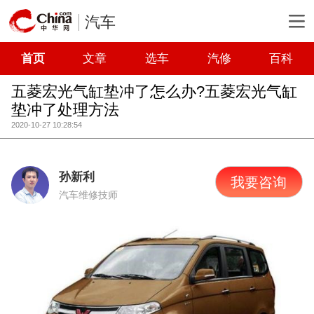
汽车
首页
文章
选车
汽修
百科
五菱宏光气缸垫冲了怎么办?五菱宏光气缸
垫冲了处理方法
2020-10-27 10:28:54
孙新利
我要咨询
汽车维修技师