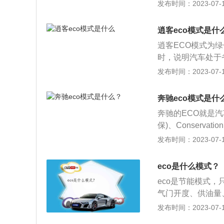
式下发动机产生的
发布时间：2023-07-17
辆行进过程中，对
对油耗有影响的条
逍客eco模式是什
供给发动机做功，
逍客ECO模式为
动机的转速，以减
时，说明汽车处于
在于主动式有独自
当打开ECO模式，
发布时间：2023-07-17
仪表盘指示灯随即
主要作用是在于培
挡逻辑、空调输出
式。被动形式只是
灯亮起时，只是一
奔驰eco模式是什
驶行为，只是在车
作达到了最佳燃油
奔驰的ECO就是汽
否符合绿色驾驶。
车都是采用主动式
保)、Conservat
反之如果比较激进
时候，都可以开启E
co驾驶模式和非主
发布时间：2023-07-17
示，并不会影响到
手动模式下，尤其
模式已经开启。e
一个开关，驾驶者
ECO经济节油的
键，车主可以选择
持很温和的加速状
eco是什么模式？
车速超过120公
起，车辆也自动开
即使油门踩到底继
停车怠速或者在N
eco是节能模式
率等。非主动式e
人为操作响应的灵
出时，例如爬坡，
气门开度、供油量
醒功能，eco会
模式同样不会工作
的情况下行进。ec
发布时间：2023-07-17
应量时，那么仪表
动式eco驾驶模
驾驶模式，也就是