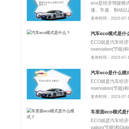
没有必要开启ec
eco是经济驾驶
动式eco模式没有
此之外，eco模
速、车速、制动以
o会自动评估你的
候车子会考虑车速
油量提供给发动机做
发布时间：2023-07-17
么仪表盘就会同步
下，eco也有可
驾驶模式：设有专
也就是有独自的开
先保证，把足够的
列设置会发生改变
除了在时速超过1
汽车eco模式是什
醒、引导功能。
候，都没有必要开
ECO就是汽车经济驾
力性。除此之外，
nservation(节
时，这个时候车子
模式和非主动式e
发布时间：2023-07-17
手动模式下，ec
经开启。eco模
会判断优先保证，
可以选择是否开启
汽车eco是什么模
自动开始调节设置
ECO就是汽车经济驾
动式eco模式没有
nservation(节
o会自动评估你的
明车子经济模式已
发布时间：2023-07-17
么仪表盘就会同步
独自的按键，车主
也就是有独自的开
随即亮起，车辆也
除了在时速超过1
车里面eco模式是
输出功率等。非主
候，都没有必要开
ECO就是汽车经济驾
一个提醒功能，e
力性。除此之外，
vation(节能)和