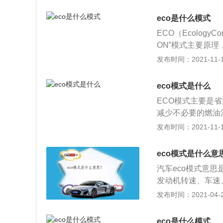
能。开启后，干活
断优先保证，把足
节气门开度更小，
eco是什么模式
不复杂，主要是在
ECO（EcologyC
因变速箱又问等对
ON”模式主要原
车最佳燃油供给量
时间处于较低转速
发布时间：2021-11-10
车主申购的目的，
环保和经济设计理
管很多人清楚开启
O驾驶模式。主动
车真的好吗？长期
eco模式是什么
启后，关乎驾驶的
ECO模式下驾驶
ECO模式主要是
开度更小(油门变
变得更为循序渐进
减少不必要的燃油
还会同时调整空调
极的方式换挡，让
被动式ECO驾驶
发布时间：2021-11-10
本都一样，就是通
式对车并没有影响
电等）和提醒引导
上，如：东风日产
能，车主开车时会
主要原理并不是非
eco模式是什么意
里/时ECO会根
机转速，车速，制
汽车eco模式意
步显示绿色的EC
析，由ECU控制
发动机转速、车速
段，ECO字样会
模式有效降低。简
断、分析；2、由
发布时间：2021-04-27
去，开启后的感觉
的燃油消耗。非主
比普通驾驶模式有
能，如果你对控油
起一个提醒、引导
以减少不必要的燃
你省油。而主动式
eco是什么模式