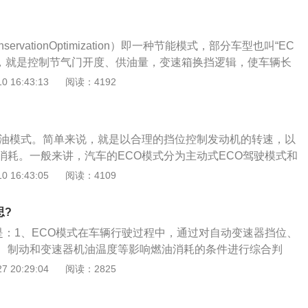
驾驶的一系列设置会发生改变，比如相同油门踏板深度对应的
够的动力来驱动车辆，eco模式同样不会工作。
变速箱换挡逻辑更偏重经济性。主动式ECO模式的主要原理并
车辆行进过程中，对自动变速档位，发动机转速，车速，制动
onservationOptimization）即一种节能模式，部分车型也叫“EC
油耗有影响的条件进行综合判断、分析，有ECU控制单元计算
理，就是控制节气门开度、供油量，变速箱换挡逻辑，使车辆长
提供给发动机做功。被动式ECO没有专门的按钮，他是其提醒
波动、低油耗的情况下行进。所以，从一诞生，便成为技术、
 16:43:13
阅读：4192
档达到最佳燃油供应量时，仪表盘会显示绿色的ECO字样。尽
念的代表。ECO可以分为主动式ECO驾驶模式和非主动式EC
ECO模式是为了省油，但是不少车主还是会担心：ECO模式对
式ECO驾驶模式一般设有按键，车主可自行选择是否开启，开
运转在低转速工况下，会增加积碳吗？其实不用那么担心，在
一系列设置会发生改变，比如相同油门踏板深度对应的节气门
，车主能够感觉到油门踏板的响应速度变慢，车速的上升速度会
省油模式。简单来说，就是以合理的挡位控制发动机的转速，以
得不灵敏)，变速箱换挡逻辑更偏重经济性(升挡更早)，有些车辆
，这样做的好处是能让燃油功效最大化。变速箱会采用更为积
消耗。一般来讲，汽车的ECO模式分为主动式ECO驾驶模式和
的输出功率等。不同厂商的ECO模式设置会有不同，但原理基
发动机的转速保持在一个稍低的水平。因此，长期开启ECO模
模式两种，其主要的区别就是智能控制能使用的分配（包括油、
 16:43:05
阅读：4109
过改变电脑程序来影响车辆的驾驶特性。常见于日系和韩系车
，也不会额外增加发动机积碳。
方面。其中，被动式ECO没有专门的按键，就是一个提醒功
新天籁、东风本田思域、北京现代朗动等。主动式ECO模式的
在仪表盘上会有一个绿色的ECO提醒标志，当车速超过去20公
常复杂，主要是在车辆行进过程中，对自动变速器挡位，发动
思?
据当前的油耗进行智能评估，达到最佳燃油供应量时，仪表盘会同
动以及变速器油温等对油耗有影响的条件进行综合判断、分
思是：1、ECO模式在车辆行驶过程中，通过对自动变速器挡位、
O字样，如果车主大力踩下油门踏板加速行驶，或遇到爬坡路
单元计算出最佳燃油量提供给发动机做功，使得油耗比普通驾驶
、制动和变速器机油温度等影响燃油消耗的条件进行综合判
消失。具体使用体验就是不开ECO模式，大脚油门时车会窜出
单来说，就是以合理的挡位控制发动机的转速，以减少不必要
ECU控制单元计算出最佳燃油量提供给发动机做功，使得油耗
 20:29:04
阅读：2825
就是没劲，俗称肉，所以简单说ECO模式有防止大脚油的功
动式ECO驾驶模式与前者的区别是它没有专门的按键，它只是
效降低；3、简单地说，就是用合理的挡位控制发动机转速，
能够达到一个比较合理的程度，自然就省油，否则ECO会强制
功能。简单的说，它只是教你怎么做省油，而不是实质上的去
油消耗，当最佳的燃油供应时，仪表板会同时显示绿色的“ec
ECO会有专门的按键，车主可自行选择是否开启。当ECO开启