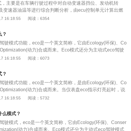
o模式，这样反而体现不出eco经济节油的特点，还影响动力。除
模式，主要是在车辆行驶过程中对自动变速器挡位、发动机转
专门的按键，仪表盘eco指示灯亮起时，只是一个提醒功能，ec
式通常会在以下情况下失效：当车速超过120公里每小时，这个时
及变速器油温等进行综合判断分析，由ecu控制单元计算出燃
驾驶行为，如果你当前驾驶操作达到了最佳燃油供应量时，那
，eco模式自动失效。在停车怠速或者在N/P挡以及手动模式
功，以降低汽油使用量。车辆eco可以分为：1、主动式eco
 16:18:55
阅读：6354
显示出eco指示灯。大多数汽车都是采用主动式eco驾驶模式，
能失效。当需要大扭矩输出时，例如爬坡，发动机电脑会判断优
门的按键，车主可自行选择是否开启，开启后关于驾驶的一系
关按键，那么在日常驾驶的时候，我们都可以开启eco模式，
动力来驱动车辆，eco模式同样不会工作。
；2、非主动式eco驾驶模式：没有专门的按键，其只起一个提
20码、停车怠速、在N/P挡以及手动模式下，尤其是爬坡的时
么？
启eco模式，这样反而体现不出eco经济节油的特点，还影响动
驶模式功能，eco是一个英文简称，它由Ecology(环保)、Co
eco模式通常会在以下情况下失效：当车速超过120公里每小
能)和Optimization(动力)合成而来。Eco模式还分为主动式eco驾驶
会考虑车速，eco模式自动失效。在停车怠速或者在N/P挡以及
co驾驶模式，当仪表盘eco指示灯亮起时，表明车子经济模式已
 16:18:55
阅读：6073
o也有可能失效。当需要大扭矩输出时，例如爬坡，发动机电脑
式分为主动式和非主动式，区别在于主动式有独自的按键，车主
把足够的动力来驱动车辆，eco模式同样不会工作。
。当车主按下eco模式开关，仪表盘指示灯随即亮起，车辆也
式？
，例如节气门开度、变速箱换挡逻辑、空调输出功率等。非主
驶模式功能，eco是一个英文简称，是由Ecology(环保)、Co
专门的按键，仪表盘eco指示灯亮起时，只是一个提醒功能，ec
能)和Optimization(动力)合成而来。当仪表盘eco指示灯亮起时，说
驾驶行为，如果你当前驾驶操作达到了最佳燃油供应量时，那
经开启。eco模式分为主动式和非主动式，区别在于主动式有
 16:18:55
阅读：5732
显示出eco指示灯。大多数汽车都是采用主动式eco驾驶模式，
可以选择是否开启。当车主按下eco模式开关，仪表盘指示灯
关按键，那么在日常驾驶的时候，我们都可以开启eco模式，
自动开始调节设置，例如节气门开度、变速箱换挡逻辑、空调
20码、停车怠速、在N/P挡以及手动模式下，尤其是爬坡的时
什么模式？
动式eco模式没有专门的按键，仪表盘eco指示灯亮起时，只是
启eco模式，这样反而体现不出eco经济节油的特点，还影响动
驶模式，eco是一个英文简称，它由Ecology(环保)、Conser
co会自动评估的驾驶行为，如果当前驾驶操作达到了最佳燃油
eco模式通常会在以下情况下失效：当车速超过120公里每小
Optimization(动力)合成而来。Eco模式还分为主动式eco驾驶模式