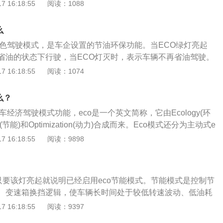
积碳基本差不多。ECO模式的主要原理并不复杂，主要是在车
 16:18:55
阅读：1088
自动变速器挡位、发动机转速、车速、制动以及变速器油温等
件进行综合判断、分析，由ECU控制单元计算出合适燃油量提
么
使得油耗比普通驾驶模式有效降低。就是以合理的挡位控制发
绿色驾驶模式，是车企设置的节油环保功能。当ECO绿灯亮起
少不必要的燃油消耗。ECO模式分为主动式和非主动式，区别
省油的状态下行驶，当ECO灯灭时，表示车辆不再省油驾驶。
的按键，车主可以选择是否开启。当车主按下ECO模式开关，
再猛踏油门，或者超过120码驾驶时，ECO都不会亮。ECO的
 16:18:55
阅读：1074
亮起，车辆也自动开始调节设置，例如节气门开度、变速箱换
养良好的驾驶习惯。ECO主要分为两种形式。一种是被动形
功率等。非主动式ECO模式没有专门的按键，仪表盘ECO指示
在仪表上有一个提示作用的指示灯，它并不会干预驾驶者的驾
个提醒功能，ECO会自动评估你的驾驶行为，如果当前驾驶操
么？
辆超过20千米每小时的车速时，实时评估驾驶者的驾驶行为是
供应量时，那么仪表盘就会同步显示出ECO指示灯。大多数汽
车经济驾驶模式功能，eco是一个英文简称，它由Ecology(环
如果处于比较经济的驾驶操作时，ECO的提示灯就会被点亮，
ECO驾驶模式，也就是有独自的开关按键，那么在日常驾驶的
ion(节能)和Optimization(动力)合成而来。Eco模式还分为主动式e
不节油的驾驶行为，指示灯就不会显示，它的作用只是作为提
CO模式，除了在时速超过120码、停车怠速、在N/P挡以及
动式eco驾驶模式，当仪表盘eco指示灯亮起时，表明车子经济
 16:18:55
阅读：9898
车辆的状态表现。另一种是主动形式。主动式的ECO模式都有
是爬坡的时候，都没有必要开启ECO模式，这样反而体现不出
co模式分为主动式和非主动式，区别在于主动式有独自的按
触发开关后，即便是比较激进的加速深踩油门，车辆依然是保
特点，还影响动力。ECO模式通常会在以下情况下失效：1、当
是否开启。当车主按下eco模式开关，仪表盘指示灯随即亮
态，车辆很难达到发动机较高的转速，车速在超过经济时速后
里每小时，这个时候车子会考虑车速，ECO模式自动失效；2、在
始调节设置，例如节气门开度、变速箱换挡逻辑、空调输出功
续提速也很缓慢。换言之就是启动ECO后，行车电脑会降低对
/P挡以及手动模式下，ECO也有可能失效；3、当需要大扭矩输
，只要该灯亮起就说明已经启用eco节能模式。节能模式是控制节
co模式没有专门的按键，仪表盘eco指示灯亮起时，只是一个提
敏性，更多的按照省油的模式来控制车辆的加速和行驶状态。
发动机电脑会判断优先保证，把足够的动力来驱动车辆，ECO
、变速箱换挡逻辑，使车辆长时间处于较低转速波动、低油耗
自动评估你的驾驶行为，如果你当前驾驶操作达到了最佳燃油供
。
o可以分为主动式eco驾驶模式和非主动式eco驾驶模式，非主
 16:18:55
阅读：9397
盘就会同步显示出eco指示灯。大多数汽车都是采用主动式eco
式与前者的区别是其没有专门的按键，只是起一个提醒、引导功
有独自的开关按键，那么在日常驾驶的时候，我们都可以开启