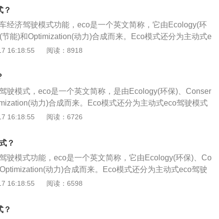
去通过干预ECU智能控制以达到经济性的目的。eco模式主要
外，eco模式通常会在以下情况下失效：当车速超过120公里每
式？
中，对自动变速器挡位、发动机转速、车速、制动以及变速器
子会考虑车速，eco模式自动失效。在停车怠速或者在N/P挡以
车经济驾驶模式功能，eco是一个英文简称，它由Ecology(环
响的条件进行综合判断、分析，由ECU控制单元计算出最佳燃
co也有可能失效。当需要大扭矩输出时，例如爬坡，发动机电
ion(节能)和Optimization(动力)合成而来。Eco模式还分为主动式e
做功，使得油耗比普通驾驶模式有效降低。
，把足够的动力来驱动车辆，eco模式同样不会工作。
动式eco驾驶模式，当仪表盘eco指示灯亮起时，表明车子经济
 16:18:55
阅读：8918
co模式分为主动式和非主动式，区别在于主动式有独自的按
是否开启。当车主按下eco模式开关，仪表盘指示灯随即亮
？
始调节设置，例如节气门开度、变速箱换挡逻辑、空调输出功
驶模式，eco是一个英文简称，是由Ecology(环保)、Conser
co模式没有专门的按键，仪表盘eco指示灯亮起时，只是一个提
Optimization(动力)合成而来。Eco模式还分为主动式eco驾驶模式
自动评估你的驾驶行为，如果你当前驾驶操作达到了最佳燃油供
驾驶模式，当仪表盘eco指示灯亮起时，说明车子经济模式已经开
 16:18:55
阅读：6726
盘就会同步显示出eco指示灯。大多数汽车都是采用主动式eco
为主动式和非主动式，区别在于主动式有独自的按键，车主可以
有独自的开关按键，那么在日常驾驶的时候，我们都可以开启
车主按下eco模式开关，仪表盘指示灯随即亮起，车辆也自动
时速超过120码、停车怠速、在N/P挡以及手动模式下，尤其是
模式？
如节气门开度、变速箱换挡逻辑、空调输出功率等。非主动式
有必要开启eco模式，这样反而体现不出eco经济节油的特点，
驶模式功能，eco是一个英文简称，它由Ecology(环保)、Co
的按键，仪表盘eco指示灯亮起时，只是一个提醒功能，eco会
除此之外，eco模式通常会在以下情况下失效：当车速超过120
能)和Optimization(动力)合成而来。Eco模式还分为主动式eco驾驶
行为，如果你当前驾驶操作达到了最佳燃油供应量时，那么仪
时候车子会考虑车速，eco模式自动失效。在停车怠速或者在
co驾驶模式，当仪表盘eco指示灯亮起时，表明车子经济模式已
 16:18:55
阅读：6598
出eco指示灯。大多数汽车都是采用主动式eco驾驶模式，也就
模式下，eco也有可能失效。当需要大扭矩输出时，例如爬坡，发
式分为主动式和非主动式，区别在于主动式有独自的按键，车主
键，那么在日常驾驶的时候，我们都可以开启eco模式，除了
先保证，把足够的动力来驱动车辆，eco模式同样不会工作。
。当车主按下eco模式开关，仪表盘指示灯随即亮起，车辆也
码、停车怠速、在N/P挡以及手动模式下，尤其是爬坡的时候，都
式？
，例如节气门开度、变速箱换挡逻辑、空调输出功率等。非主