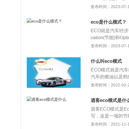
供应量时，那么仪
时，这个时候车子
和非主动式eco
发布时间：2023-07-17
co驾驶模式，也
手动模式下，ec
启。eco模式分
o模式，但有些需
会判断优先保证，
选择是否开启。当
出eco经济节油
eco是什么模式？
开始调节设置，例
效：当车速超过1
ECO就是汽车经济驾
eco模式没有专门
在停车怠速或者在
vation(节能)和
自动评估你的驾驶
时，例如爬坡，发
和非主动式eco
发布时间：2023-07-17
表盘就会同步显示
式同样不会工作。
启。eco模式分
是有独自的开关按
选择是否开启。当
在时速超过120
什么叫eco模式
开始调节设置，例
没有必要开启ec
ECO模式就是汽
eco模式没有专门
性。除此之外，e
汽车的燃油以及档
自动评估你的驾驶
这个时候车子会考
称，由Ecology(环保
发布时间：2022-02-22
表盘就会同步显示
模式下，eco也
表盘上的ECO指
是有独自的开关按
断优先保证，把足
模式的原理主要是
在时速超过120
逍客eco模式是什
和制动都会有所控
没有必要开启ec
逍客ECO模式是Ecolo
油耗使用起来比普
性。除此之外，e
写，这是一项的节
这个时候车子会考
动式和被动式。主
发布时间：2021-11-10
模式下，eco也