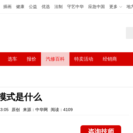
插画
健康
公益
优选
法制
守艺中华
应急中国
更多
地
选车
报价
汽修百科
特卖活动
经销商
o模式是什么
3:05
原创
来源：中华网
阅读：4109
咨询技师