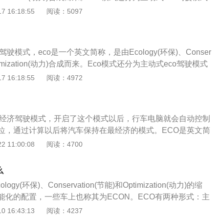
表盘就会同步显示出eco指示灯。大多数汽车都是采用主动式e
会考虑车速，eco模式自动失效。在停车怠速或者在N/P挡以及
驾驶模式，当仪表盘eco指示灯亮起时，表明车子经济模式已经开
 16:18:55
阅读：5097
就是有独自的开关按键，那么在日常驾驶的时候，都可以开启ec
o也有可能失效。当需要大扭矩输出时，例如爬坡，发动机电脑
为主动式和非主动式，区别在于主动式有独自的按键，车主可以
要动力的情况比如爬坡的时候就不用开，因为这样反而体现不
把足够的动力来驱动车辆，eco模式同样不会工作。
车主按下eco模式开关，仪表盘指示灯随即亮起，车辆也自动
的特点，还影响动力。除此之外，eco模式通常会在以下情况下失
如节气门开度、变速箱换挡逻辑、空调输出功率等。非主动式
20公里每小时，这个时候车子会考虑车速，eco模式自动失效。
驶模式，eco是一个英文简称，是由Ecology(环保)、Conser
的按键，仪表盘eco指示灯亮起时，只是一个提醒功能，eco会
N/P挡以及手动模式下，eco也有可能失效。当需要大扭矩输出
Optimization(动力)合成而来。Eco模式还分为主动式eco驾驶模式
行为，如果你当前驾驶操作达到了最佳燃油供应量时，那么仪
动机电脑会判断优先保证，把足够的动力来驱动车辆，eco模
驾驶模式，当仪表盘eco指示灯亮起时，说明车子经济模式已经开
 16:18:55
阅读：4972
出eco指示灯。大多数汽车都是采用主动式eco驾驶模式，也就
为主动式和非主动式，区别在于主动式有独自的按键，车主可以
键，那么在日常驾驶的时候，我们都可以开启eco模式，除了
车主按下eco模式开关，仪表盘指示灯随即亮起，车辆也自动
码、停车怠速、在N/P挡以及手动模式下，尤其是爬坡的时候，都
如节气门开度、变速箱换挡逻辑、空调输出功率等。非主动式
o模式，这样反而体现不出eco经济节油的特点，还影响力动力
车经济驾驶模式，开启了这个模式以后，行车电脑就会自动控制
的按键，仪表盘eco指示灯亮起时，只是一个提醒功能，eco会
co模式通常会在以下情况下失效：当车速超过120公里每小时，
位，通过计算以后将汽车保持在最经济的模式。ECO是英文简
行为，如果你当前驾驶操作达到了最佳燃油供应量时，那么仪
虑车速，eco模式自动失效。在停车怠速或者在N/P挡以及手动
)、Conservation(节能)和Optimization(动力)合成而来。当仪
 11:00:08
阅读：4700
出eco指示灯。大多数汽车都是采用主动式eco驾驶模式，也就
有可能失效。当需要大扭矩输出时，例如爬坡，发动机电脑会判
示灯亮起来的时候，就说明车子开启了经济模式。主动式的ECO
键，那么在日常驾驶的时候，我们都可以开启eco模式，除了
够的动力来驱动车辆，eco模式同样不会工作。
在车辆行进过程中，对自动变速器档位以及发动机转速跟车速
码、停车怠速、在N/P挡以及手动模式下，尤其是爬坡的时候，都
么
制，由ECU控制单元计算出最佳燃油量提供给发动机做工，让
o模式，这样反而体现不出eco经济节油的特点，还影响力动力
gy(环保)、Conservation(节能)和Optimization(动力)的缩
通驾驶模式有效的降低。
co模式通常会在以下情况下失效：当车速超过120公里每小时，
能化的配置，一些车上也称其为ECON。ECO有两种形式：主
虑车速，eco模式自动失效。在停车怠速或者在N/P挡以及手动
动式ECO通常会有一个按钮，车主可自行选择是否开启此功
 16:43:13
阅读：4237
有可能失效。当需要大扭矩输出时，例如爬坡，发动机电脑会判