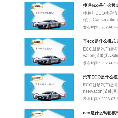
能，不是实质上的
eco模式。除此之
揽运eco是什么模
是在车辆行进过程
小时，这个时候车
揽胜的ECO就是汽
油温等对油耗有影
及手动模式下，e
保)、Conservat
油量提供给发动机
脑会判断优先保证
co驾驶模式和非主
发布时间：2023-07-17
模式已经开启。e
键，车主可以选择
车eco是什么模式
起，车辆也自动开
ECO就是汽车经济驾
率等。非主动式e
vation(节能)和
醒功能，eco会
和非主动式eco
发布时间：2023-07-17
应量时，那么仪表
启。eco模式分
驾驶模式，也就是
选择是否开启。当
eco模式，除了在
汽车ECO是什么
开始调节设置，例
爬坡的时候，都没
ECO就是汽车经济驾
eco模式没有专门
还影响力动力性。
nservation(节
自动评估你的驾驶
公里每小时，这个
模式和非主动式e
发布时间：2023-07-17
表盘就会同步显示
N/P挡以及手动
经开启。eco模
是有独自的开关按
动机电脑会判断优
可以选择是否开启
在时速超过120
eco是什么驾驶模
自动开始调节设置