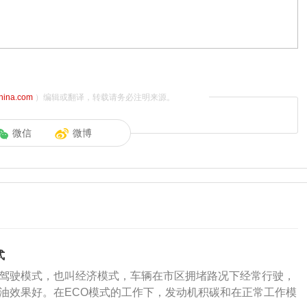
china.com
）编辑或翻译，转载请务必注明来源。
微信
微博
式
济驾驶模式，也叫经济模式，车辆在市区拥堵路况下经常行驶，
节油效果好。在ECO模式的工作下，发动机积碳和在正常工作模