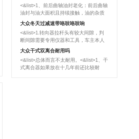
平底锅两耳，然后往左打半圈、一圈、
西取出来。但如果是因为积碳过多引起
<&list>1、前后曲轴油封老化：前后曲轴
一圈半的练习，往右同样也要打相同的
的堵塞，就需要将三元催化器泡在草酸
油封与油大面积且持续接触，油的杂质
圈数。 <&list>3、最后强调要反复练
中进行清洗。 <&list>3、也可以利用清
和发动机内持续温度变化使其密封效果
习，这样就可以形成肌肉记忆，在真实
大众冬天过减速带咯吱咯吱响
洗剂对堵塞的情况得到解决，将清洗剂
逐渐减弱，导致渗油或漏油。<&list>2、
驾驶车辆时，不需要记忆也能打好方
放在燃油箱中，与燃油混合后，车辆启
<&list>1.转向器拉杆头有较大间隙，判
活塞间隙过大：积碳会使活塞环与缸体
向。
动时，就可以和汽油一起进入到燃烧
断间隙需要专用仪器和工具，车主本人
的间隙扩大，导致机油流入燃烧室中，
室，最后形成废气排出，就可以让三元
无法制作，需要将车辆送到修理厂或4s
造成烧机油。<&list>3、机油粘度。使用
大众干式双离合耐用吗
催化器得到清洗，排气管堵塞的情况就
店；<&list>2.车辆半轴套管防尘罩破
机油粘度过小的话，同样会有烧机油现
<&list>总体而言不太耐用。<&list>1、干
能够得到解决。
裂，破裂后会出现漏油现象，使半轴磨
象，机油粘度过小具有很好的流动性，
式离合器如果放在十几年前还比较耐
损严重，磨损的半轴容易损坏，产生异
容易窜入到气缸内，参与燃烧。<&list>
用，但是由于现在的汽车发动机动力输
响；<&list>3.稳定器的转向胶套和球头
4、机油量。机油量过多，机油压力过
出越来越高，使得干式离合器散热不足
老化，一般是使用时间过长造成的。解
大，会将部分机油压入气缸内，也会出
的缺陷也逐渐暴露出来。<&list>2、由于
决方法是更换新的质量好的转向橡胶套
现烧机油。<&list>5、机油滤清器堵塞：
干式双离合的工作环境暴露在空气中，
和球头。
会导致进气不畅，使进气压力下降，形
而离合器的散热也是通离合器罩上面的
成负压，使机油在负压的情况下吸入燃
几个小孔来进行散热。但是在行驶过程
烧室引起烧机油。<&list>6、正时齿轮或
中变速箱需要换挡，就不得不使得离合
链条磨损：正时齿轮或链条的磨损会引
器频繁工作。<&list>3、长时间的低速行
起气阀和曲轴的正时不同步。由于轮齿
驶以及过于频繁的启停，导致离合器的