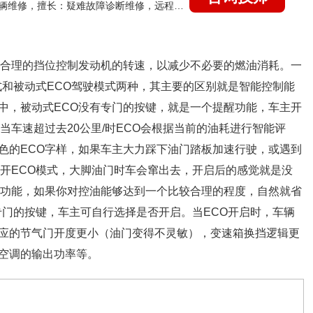
国家认证的汽车维修技师，15年德美日等各系车辆维修，擅长：疑难故障诊断维修，远程维修技术指导
以合理的挡位控制发动机的转速，以减少不必要的燃油消耗。一
式和被动式ECO驾驶模式两种，其主要的区别就是智能控制能
中，被动式ECO没有专门的按键，就是一个提醒功能，车主开
当车速超过去20公里/时ECO会根据当前的油耗进行智能评
色的ECO字样，如果车主大力踩下油门踏板加速行驶，或遇到
不开ECO模式，大脚油门时车会窜出去，开启后的感觉就是没
的功能，如果你对控油能够达到一个比较合理的程度，自然就省
专门的按键，车主可自行选择是否开启。当ECO开启时，车辆
应的节气门开度更小（油门变得不灵敏），变速箱换挡逻辑更
空调的输出功率等。