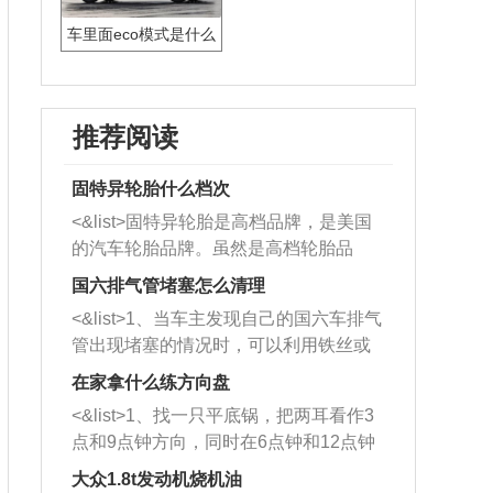
车里面eco模式是什么
模式
推荐阅读
固特异轮胎什么档次
<&list>固特异轮胎是高档品牌，是美国
的汽车轮胎品牌。虽然是高档轮胎品
牌，但是中高低端的轮胎都有生产，这
国六排气管堵塞怎么清理
也是为了更好的开拓市场。
<&list>1、当车主发现自己的国六车排气
管出现堵塞的情况时，可以利用铁丝或
者是细棍，直接将杂物给取出来，如果
在家拿什么练方向盘
堵塞情况比较严重，也可以采取应急措
<&list>1、找一只平底锅，把两耳看作3
施。 <&list>2、直接利用木棍将所有的
点和9点钟方向，同时在6点钟和12点钟
杂物推到排气管里面的位置处，然后将
方向做一个标记。 <&list>2、双手握住
三元催化器拆解开，就可以将堵塞的东
大众1.8t发动机烧机油