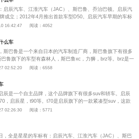
趣，可以去当地的江淮4s店看车试驾。江淮汽车的车标是一个
：启辰汽车、江淮汽车（JAC）、斯巴鲁、乔治巴顿。启辰汽
类似于星星的图标，江淮汽车的车标下方还写着jac。江淮旗下
品牌成立；2012年4月推出首款车型D50。启辰汽车早期的车标
淮的卡车也是不少道路运输从业者的首选。江淮汽车的品质还
样。在品牌成立7周年的时候，换了全新的车标LOGO。一个圆
 16:42:47
阅读：4052
修保养价格也不贵。所以，有很多消费者会选择购买江淮汽
底。圆圈里一个大的不规则五角星，五角星左边是空缺的，在
用车价格是比较便宜的，国产品牌的很多汽车价格都是比较便
完整的小的五角星。江淮汽车（JAC）：一个椭圆，包裹着一
汽车配置也是比较高的，所以有很多消费者会选择国产品牌的
什么车
星。乔治巴顿：乔治·巴顿越野车是一款美国产超级越野车，以
有很多商务车，这类车也是很多公司会购买的，购买这种商务
，斯巴鲁是一个来自日本的汽车制造厂商，斯巴鲁旗下有很多
乔治巴顿命名，车标是一个正五角星。斯巴鲁：斯巴鲁的车标
客户还是不错的。
斯巴鲁旗下的车型有森林人，斯巴鲁xc，力狮，brz等。brz是一
个标志非常有特点，让人记忆深刻。斯巴鲁的LOGO，代表着
款车的长宽高分别是4240毫米，1775毫米，1320毫米，轴
 02:52:20
阅读：6558
，五个独立的公司一起组成了现今的斯巴鲁。并且，这个标志
brz使用了一款2.0升自然吸气发动机，这款发动机的代号为fa2
标志。斯巴鲁的英文名叫Subaru，Subaru是金牛星座中的一
大功率为147kw，最大扭矩为205牛米，这款发动机的最大功
星之中，只有六颗星星可以用肉眼看到。
车
每分钟，最大扭矩转速为6400到6600转每分钟。这款发动机搭
启辰是一个自主品牌，这个品牌旗下有很多suv和轿车。启辰
，并且使用了铝合金缸盖缸体。这是一款水平对置发动机，使
，t70，启辰星，t90等。t70是启辰旗下的一款紧凑型suv，这款
可以降低整车的重心，这样可以提高汽车的操控性和燃油经济
动机，一款是1.6升自然吸气发动机，另一款是2.0升自然吸
 02:26:30
阅读：5771
配的是6速手动变速箱或6at变速箱。brz的前悬架使用了麦弗
自然吸气发动机拥有121马力和154牛米的最大扭矩，这款发动
架使用了双叉臂独立悬架。双叉臂悬架是一种结构比较复杂的
6000转每分钟，最大扭矩转速为4400转每分钟。这款发动机
架是由上下两个叉臂组成的，并且上下两个叉臂之间还有一个
术，并且使用了铝合金缸盖缸体。与这款发动机匹配的是5速
可以抑制车身的侧倾幅度，还可以抑制刹车点头现象。
10日，全是星星的车标有：启辰汽车、江淮汽车（JAC）、斯巴
升自然吸气发动机拥有150马力和198牛米的最大扭矩，这款发