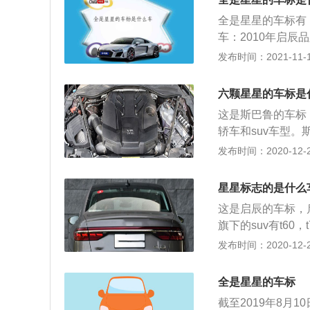
家对江淮汽车感兴
全是星星的车标有
圆圈，内部有一个
车：2010年启辰
还有很多卡车，江
和现在的车标不一
发布时间：2021-11-10
是可以的，并且维
圈，里面是蓝色的
车。江淮旗下的乘
空缺部位，有一个
宜的，国产品牌的
六颗星星的车标是
个比较消瘦的五角
汽车。江淮旗下还
这是斯巴鲁的车标
二战时期美国将领
车用来接送领导和
轿车和suv车型。
是一个六连星，这
款双门四座跑车，这
发布时间：2020-12-27
第二次世界大战后
距为2570毫米。
也是富士重工企业的
0，这款发动机的最
个星团，在它的群
星星标志的是什么
率转速为7000转
这是启辰的车标，
载了混合喷射技术
旗下的suv有t60
用水平对置发动机
车一共使用了两款发
发布时间：2020-12-27
性。与这款发动机匹
气发动机。1.6升
逊独立悬架，后悬
机的最大功率转速为
独立悬架，这种悬
全是星星的车标
搭载了多点电喷技
连杆。双叉臂悬架
截至2019年8月
手动变速箱。2.0