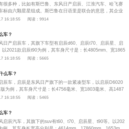
有很多种，比如有斯巴鲁、东风日产启辰、江淮汽车、哈飞赛
风日产启辰，是属于东风日产乘用车旗下的第二个品牌。品牌
车标由六颗星星组成。斯巴鲁在日语里是联合的意思，其企业
有着东风日产的相关技术，并且部分车型还采用了东风日产旗
六颗星，斯巴鲁的标志也代表着第二次世界大战后，五个独立
 16:18:55
阅读：9914
在质量上是非常不错的。江淮汽车：成立时间是1964年，是一
了现今的斯巴鲁汽车公司。启辰是一个自主品牌，旗下有很多s
、乘用车及动力总成研产销于一体、以“先进节能汽车、新能源
的suv有t60，t70，启辰星，t90等。t70是启辰旗下的一款紧
车”并举，涵盖汽车出行、金融服务等众多领域的综合型汽车企
么车？
一共使用了两款发动机，一款是1.6升自然吸气发动机，另一款
国家火炬计划重点高新技术企业、中国企业500强、中国汽车
日产启辰车，其旗下车型有启辰d60、启辰t70、启辰星、启
气发动机。江淮汽车是中国的国有企业，旗下有江淮和悦、瑞风S
国首家荣获我国工业领域最高奖项——中国工业大奖的综合型
等。以2021款启辰t90为例，其车身尺寸是：长4805mm、宽1865
S5以及嘉悦A5等。
车：红星汽车全称河北红星汽车制造有限公司，位于邢台县会
，轴距为2765mm，前轮距为1600mm，后轮距为1605mm，油
 16:18:55
阅读：5665
星旅行车制造厂1960年始建于北京，1970年从北京搬迁到邢
质量为1493kg。2021款启辰t90车的前悬架是麦弗逊式独立悬
源汽车产业园项目的年产10万台整车及电池项目，占地面积27
式独立悬架，搭载了1.5t涡轮增压发动机，最大马力是190p
什么车？
23.2亿元，主要建设总装、冲压、焊装、涂装、电池等五大工
0kw，最大扭矩是260nm，与其匹配的是7挡双离合变速箱。
采取智能工厂设计理念和新工艺设计，汽车产品颠覆传统的工
启辰车，启辰是东风日产旗下的一款紧凑型车，以启辰D6020
用铝合金熔铸工艺。随历史而生，应时代而变。随着近年来汽
舒享版为例，其车身尺寸是：长4756毫米、宽1803毫米、高1487
发展，2013年，红星汽车正式获得了新能源汽车的生产资质。
毫米，油箱容积是50升。启辰D602020款Entry手动舒享版搭
 16:18:55
阅读：5465
缸自然吸气发动机，最大马力是126匹，最大功率是93千瓦，最大
600转，与其匹配的是5挡手动变速箱。
么车？
辰汽车，其旗下的suv有t60、t70、启辰星、t90等。以202
为例，其车身长宽高分别是：4614mm、17860mm、1653m