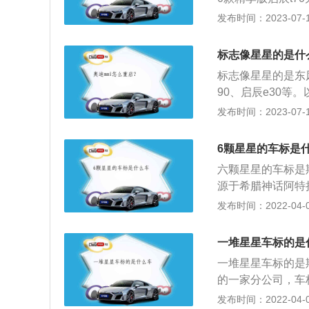
m，轴距为2630
发布时间：2023-07-17
悬挂形式是纵向拖
50ps，最大功率是
标志像星星的是什
标志像星星的是东风
90、启辰e30等。
m、1786mm、1
发布时间：2023-07-17
l。2020款精享版
率是110kw，最
6颗星星的车标是
六颗星星的车标是
源于希腊神话阿特
是一款历史悠久的
发布时间：2022-04-06
商，其实力雄厚、
是全时四轮驱动系
一堆星星车标的是
销售记录。在中国
一堆星星车标的是
田、本田相比，它
的一家分公司，车
出，喜欢稳重平实
日语中是“昴”，
发布时间：2022-04-03