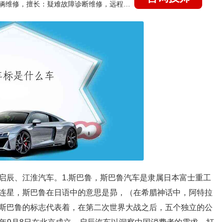
国家认证的汽车维修技师，15年德美日等各系车辆维修，擅长：疑难故障诊断维修，远程维修技术指导
启辰、江淮汽车。1.斯巴鲁，斯巴鲁汽车是隶属日本富士重工
连星，斯巴鲁在日语中的意思是昴，（在希腊神话中，阿特拉
斯巴鲁的标志代表着，在第二次世界大战之后，五个独立的公