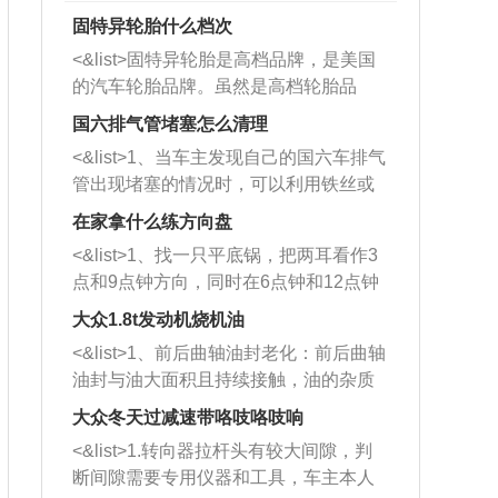
固特异轮胎什么档次
<&list>固特异轮胎是高档品牌，是美国
的汽车轮胎品牌。虽然是高档轮胎品
牌，但是中高低端的轮胎都有生产，这
国六排气管堵塞怎么清理
也是为了更好的开拓市场。
<&list>1、当车主发现自己的国六车排气
管出现堵塞的情况时，可以利用铁丝或
者是细棍，直接将杂物给取出来，如果
在家拿什么练方向盘
堵塞情况比较严重，也可以采取应急措
<&list>1、找一只平底锅，把两耳看作3
施。 <&list>2、直接利用木棍将所有的
点和9点钟方向，同时在6点钟和12点钟
杂物推到排气管里面的位置处，然后将
方向做一个标记。 <&list>2、双手握住
三元催化器拆解开，就可以将堵塞的东
大众1.8t发动机烧机油
平底锅两耳，然后往左打半圈、一圈、
西取出来。但如果是因为积碳过多引起
<&list>1、前后曲轴油封老化：前后曲轴
一圈半的练习，往右同样也要打相同的
的堵塞，就需要将三元催化器泡在草酸
油封与油大面积且持续接触，油的杂质
圈数。 <&list>3、最后强调要反复练
中进行清洗。 <&list>3、也可以利用清
和发动机内持续温度变化使其密封效果
习，这样就可以形成肌肉记忆，在真实
大众冬天过减速带咯吱咯吱响
洗剂对堵塞的情况得到解决，将清洗剂
逐渐减弱，导致渗油或漏油。<&list>2、
驾驶车辆时，不需要记忆也能打好方
放在燃油箱中，与燃油混合后，车辆启
<&list>1.转向器拉杆头有较大间隙，判
活塞间隙过大：积碳会使活塞环与缸体
向。
动时，就可以和汽油一起进入到燃烧
断间隙需要专用仪器和工具，车主本人
的间隙扩大，导致机油流入燃烧室中，