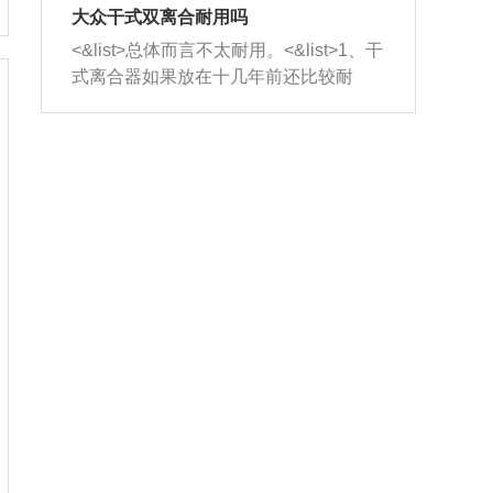
室，最后形成废气排出，就可以让三元
无法制作，需要将车辆送到修理厂或4s
造成烧机油。<&list>3、机油粘度。使用
大众干式双离合耐用吗
催化器得到清洗，排气管堵塞的情况就
店；<&list>2.车辆半轴套管防尘罩破
机油粘度过小的话，同样会有烧机油现
<&list>总体而言不太耐用。<&list>1、干
能够得到解决。
裂，破裂后会出现漏油现象，使半轴磨
象，机油粘度过小具有很好的流动性，
式离合器如果放在十几年前还比较耐
损严重，磨损的半轴容易损坏，产生异
容易窜入到气缸内，参与燃烧。<&list>
用，但是由于现在的汽车发动机动力输
响；<&list>3.稳定器的转向胶套和球头
4、机油量。机油量过多，机油压力过
出越来越高，使得干式离合器散热不足
老化，一般是使用时间过长造成的。解
大，会将部分机油压入气缸内，也会出
的缺陷也逐渐暴露出来。<&list>2、由于
决方法是更换新的质量好的转向橡胶套
现烧机油。<&list>5、机油滤清器堵塞：
干式双离合的工作环境暴露在空气中，
和球头。
会导致进气不畅，使进气压力下降，形
而离合器的散热也是通离合器罩上面的
成负压，使机油在负压的情况下吸入燃
几个小孔来进行散热。但是在行驶过程
烧室引起烧机油。<&list>6、正时齿轮或
中变速箱需要换挡，就不得不使得离合
链条磨损：正时齿轮或链条的磨损会引
器频繁工作。<&list>3、长时间的低速行
起气阀和曲轴的正时不同步。由于轮齿
驶以及过于频繁的启停，导致离合器的
或链条磨损产生的过量侧隙，使得发动
温度不断升高，而低速行驶时空气流动
机的调节无法实现：前一圈的正时和下
效率不高，无法将离合器中的热量有效
一圈可能就不一样。当气阀和活塞的运
的带走，导致离合器内部的温度不断升
动不同步时，会造成过大的机油消耗。
高，加速离合器的磨损。
解决方法：更换正时齿轮或链条。<&list
>7、内垫圈、进风口破裂：新的发动机
设计中，经常采用各种由金属和其他材