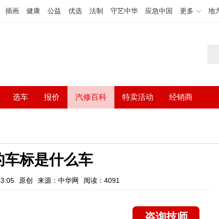
插画
健康
公益
优选
法制
守艺中华
应急中国
更多
地
选车
报价
汽修百科
特卖活动
经销商
的车标是什么车
3:05
原创
来源：中华网
阅读：4091
咨询技师