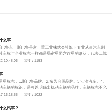
什么车
斯巴鲁车，斯巴鲁是富士重工业株式会社旗下专业从事汽车制
其车标与企业标志一样都是昴宿星团六连星的形状，代表二战
司组成如今的斯巴鲁。斯巴鲁成立于1953年，最初主要生产汽
 10:48:06
阅读：1153
机和各种发动机，是生产多种类型、多用途运输设备的制造
020款2.0L手动type-RS版为例：这一款车的长宽高分别是42
车
m，1320mm，轴距为2570mm。BRZ使用的是2.0升自然吸气发
星标志：1.斯巴鲁品牌。2.东风启辰品牌。3.江淮汽车。4、
代号为FA20，这款发动机的最大功率是147kw，最大扭矩为
动车辆的标识，是可以明确出机动车辆的品牌，车辆标志不允
动机的最大功率转速为7000转每分钟，最大扭矩转速为6400到
许改变颜色。斯巴鲁：成立时间是1953年，斯巴鲁品牌是来自
 16:18:55
阅读：1022
。这款发动机配备了混合喷射技术，而且使用的是铝合金缸盖缸体
生产企业，所属公司是富士重工业株式会社，品牌的标识是六
网）。
生产的是汽车，同时还涉及到飞机以及发动机领域，实力比较
什么汽车？
的纵置发动机的技术。东风启辰：成立时间是2010年的9月8