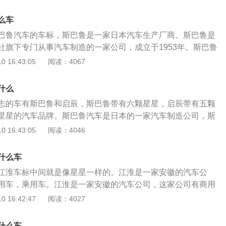
富士重工业株式会社，该企业是在1953年成立，主要生产汽
机以及发动机。而斯巴鲁汽车最出色的是它独特的技术，特别
么车
和全时四轮启动系统，可以说是远近驰名。其出色的技术让它
巴鲁汽车的车标，斯巴鲁是一家日本汽车生产厂商。斯巴鲁是
下了历史销量记录。
社旗下专门从事汽车制造的一家公司，成立于1953年。斯巴鲁
色，车标上有六个星星。国内还是有很多斯巴鲁的车迷的，喜
 16:43:05
阅读：4067
rz的车迷有很多。斯巴鲁旗下的车型有森林人，傲虎，力狮，x
等。斯巴鲁旗下的车型都搭载了水平对置发动机，这种发动机在全
什么
保时捷使用。大家可以将水平对置发动机理解成夹角为180度
志的车有斯巴鲁和启辰，斯巴鲁带有六颗星星，启辰带有五颗
。这种发动机装在车上会使车辆的重心更低，这样可以提升车辆
星星的汽车品牌。斯巴鲁汽车是日本的一家汽车制造公司，斯
。很多喜欢斯巴鲁汽车的粉丝都是因为斯巴鲁不俗的操控性
思是昴，其企业标志是昴宿星团的六连星，昴宿为按照中国古
 16:43:05
阅读：4046
没有合资工厂，采取进口的方式在国内销售，所以斯巴鲁旗下
的星座名称，并且也是斯巴鲁汽车的标志，斯巴鲁的标志代表
养费用是比较高的。并且斯巴鲁的配件价格也是比较高的。但
一起组成了现今的斯巴鲁。斯巴鲁汽车一直专注于汽车技术的
性和质量还是不错的。
什么车
汽车采用的是独自研发的四轮驱动系统和高性能的水平对置发
江淮车标中间就是像星星一样的。江淮是一家安徽的汽车公
汽车具有着强悍的动力以及出色的越野性能。启辰汽车为国产
用车，乘用车。江淮是一家安徽的汽车公司，这家公司有商用
车一直追求用卓越的创造精神和品质精神，打造为客户满足的
旗下的车型有和悦，星悦，瑞风s3，瑞风m5，瑞风m3，瑞风s
 16:42:47
阅读：4027
变质采用了五颗星星，用蓝色作为背景，蓝色象征着深邃的梦
6，瑞风a60，瑞风s2mini，瑞风m4，瑞风s7，瑞风m6等。江
仰望星空，脚踏实地，启辰汽车拥有着扎实的底盘，实用的空
电动汽车和插电混动车型，江淮旗下也有很多皮卡车。如果大
，近年来一直深受中国消费者的喜爱。
什么车