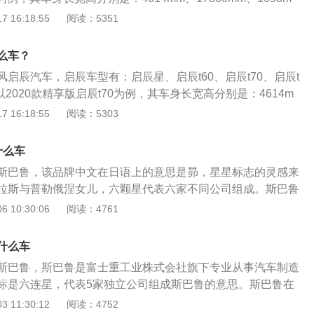
mm。2020款精享版启辰t70前悬架形式是麦弗逊式独立悬挂，后
 16:18:55
阅读：5351
曳臂半独立悬架，其搭载了2.0l自然吸气发动机，最大马力是1
110kw，最大扭矩是198nm，与其匹配的是ctv无级变速箱。
么车？
启辰汽车，启辰车型有：启辰星、启辰t60、启辰t70、启辰t
以2020款精享版启辰t70为例，其车身长宽高分别是：4614m
653mm，轴距为2630mm，油箱容积为65l，行李箱容积为534
 16:18:55
阅读：5303
启辰t70搭载了2.0l自然吸气发动机，最大马力是150ps，最大功
大扭矩是198nm，与其匹配的是无级变速箱。
什么车
斯巴鲁，该品牌中文在日语上的意思是昴，星星标志的灵感来
拉斯与普勒俄涅女儿，六颗星代表六家不同公司组成。斯巴鲁
汽车品牌，前身是生产飞机、发动机，属于运输设备的制造
 10:30:06
阅读：4761
技术先进成熟和质量过关，它拥有自身独特的专利发明，尤其
统。以性价比著称，成功俘获不少消费者，曾在全球创下巨额
什么车
市场，斯巴鲁暂时还是一个冷门的日系车品牌，和热门的丰
斯巴鲁，斯巴鲁是富士重工业株式会社旗下专业从事汽车制造
的知名度并不高，但他的优势在于动力总成、发动机功率输
标是六连星，代表5家独立公司组成斯巴鲁的意思。斯巴鲁在
而速度感的消费者对它特别青昧，耐看实用也是它的特色。
企业标志就是昴宿星团，所以汽车标志是星辰，看起来就是一堆
 11:30:12
阅读：4752