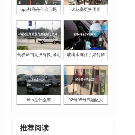
epc灯亮是什么问题
火花塞更换周期
驾驶证到期没有换,逾期
玻璃水冻住了如何解
怎么办??
决？
bba是什么车
92号95号汽油区别
推荐阅读