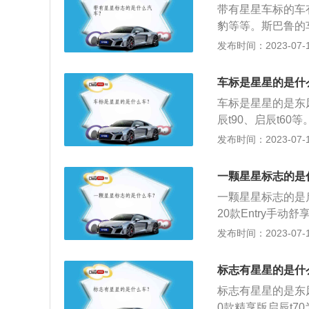
带有星星车标的车
日，品牌名称是东
豹等等。斯巴鲁的
所生产的车型是具
标志是昴宿星团的
发布时间：2023-07-17
下车型的流水线，
的公司在一起组成
家集全系列商用车
uv和轿车。启辰旗下
汽车、智能网联汽
车标是星星的是什
凑型suv，这款车
业集团。先后荣获
车标是星星的是东风
是2.0升自然吸
品牌前5强，是全
辰t90、启辰t60
2、瑞风S3、瑞风
汽车集团。红星汽
mm、高1577mm
发布时间：2023-07-17
宁镇，前身是河北红
箱容积为65l，整备
台。当前红星新能
架，后悬架是多连杆
一颗星星标志的是
万平方米，总投资
s，最大功率是14
艺生产车间，项目
一颗星星标志的是
艺路线和模式，采
20款Entry手动
车行业日新月异的
毫米，轴距为2700
发布时间：2023-07-17
载了1.6L直列4
功率转速是每分钟5
标志有星星的是什
标志有星星的是东风启
0款精享版启辰t70