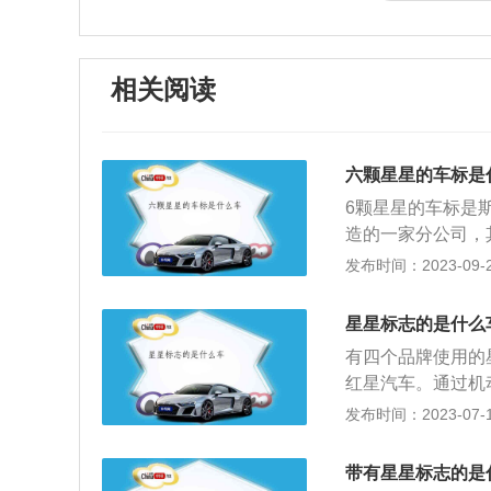
相关阅读
六颗星星的车标是
6颗星星的车标是
造的一家分公司，
之后五个独立的公
发布时间：2023-09-22
车，同时也制造飞
商。以斯巴鲁BRZ2
星星标志的是什么
40mm，1775m
有四个品牌使用的星
动机，这款发动机的
红星汽车。通过机
205牛米，这款发
许私自更改，但允
发布时间：2023-07-17
6600转每分钟
于日本的一家汽车
（数据来源有驾官
连星的标志，主要
带有星星标志的是
的雄厚，品牌拥有