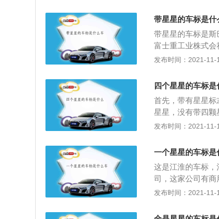
星星。斯巴鲁属于
车，同时也制造飞
带星星的车标是什
是水平对卧式引擎
带星星的车标是斯
在2006年甚至传
富士重工业株式会
的车标背景色是蓝
发布时间：2021-11-10
欢斯巴鲁翼豹和b
v，brz，翼豹
四个星星的车标是
世界只有斯巴鲁和
首先，带有星星标
的v型汽缸发动机
星星，没有带四颗
的操控和过弯速度
巴鲁在日语中的意
发布时间：2021-11-10
能。斯巴鲁在国内
代的星座划分方法
车型后期的维修保
着五个独立的公司
是，斯巴鲁的可靠
一个星星的车标是
深入研究，斯巴鲁
这是江淮的车标，
动机，所以斯巴鲁
司，这家公司有商
汽车品牌，启辰汽
车，乘用车。江淮
发布时间：2021-11-10
产品，启辰汽车的
5，瑞风s2，帅铃t
想，寓意东风启辰
淮旗下还有很多纯
间以及驾驶舒适性
全是星星的车标是